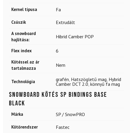
Kernel típusa
Fa
Csúszik
Extrudált
A snowboard
Hibrid Camber POP
hajlítása:
Flex index
6
Kötéssel az ár
Nem
tartalmazza
grafén
,
Hatszögletű mag
,
Hybrid
Technológia
Camber DCT 2.0
,
könnyű fa mag
Snowboard kötés SP BINDINGS Base
Black
Márka
SP / SnowPRO
Kötőrendszer
Fastec