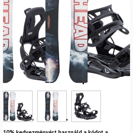
10% kedvezményért használd a kódot a