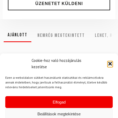
Ajánlott
NEMRÉG MEGTEKINTETT
Lehet, hog
Cookie-hoz való hozzájárulás
-18%
-11%
kezelése
Ezen a weboldalon sütiket használunk statisztikai és reklámcélokra
annak érdekében, hogy javítsuk a felhasználói élményt, illetve később
releváns hirdetéseket jelenítsünk meg.
Elfogad
Beállítások megtekintése