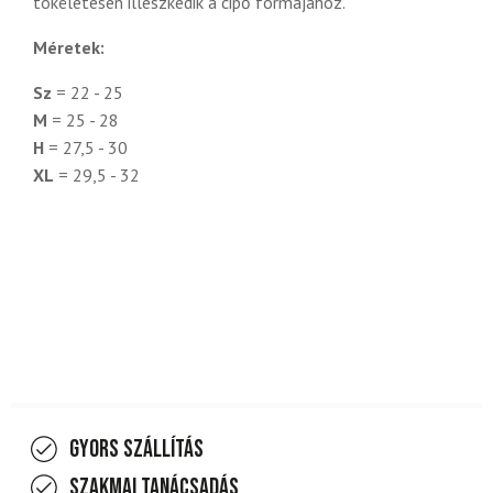
tökéletesen illeszkedik a cipő formájához.
Méretek:
Sz
= 22 - 25
M
= 25 - 28
H
= 27,5 - 30
XL
= 29,5 - 32
Gyors szállítás
Szakmai tanácsadás