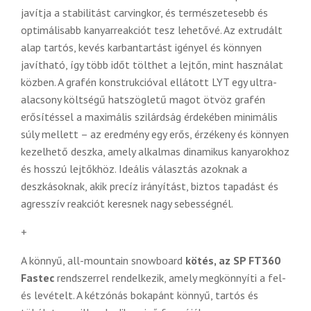
javítja a stabilitást carvingkor, és természetesebb és
optimálisabb kanyarreakciót tesz lehetővé. Az extrudált
alap tartós, kevés karbantartást igényel és könnyen
javítható, így több időt tölthet a lejtőn, mint használat
közben. A grafén konstrukcióval ellátott LYT egy ultra-
alacsony költségű hatszögletű magot ötvöz grafén
erősítéssel a maximális szilárdság érdekében minimális
súly mellett – az eredmény egy erős, érzékeny és könnyen
kezelhető deszka, amely alkalmas dinamikus kanyarokhoz
és hosszú lejtőkhöz. Ideális választás azoknak a
deszkásoknak, akik precíz irányítást, biztos tapadást és
agresszív reakciót keresnek nagy sebességnél.
+
A könnyű, all-mountain snowboard
kötés, az SP FT360
Fastec
rendszerrel rendelkezik, amely megkönnyíti a fel-
és levételt. A kétzónás bokapánt könnyű, tartós és