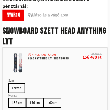
pénztárnál:
nyar10
Másolás a vágólapra
Snowboard szett HEAD Anything
LYT
175 500
Ft
NINCS RAKTÁRON
136 480
Ft
HEAD Anything LYT Snowboard
Szín
Fekete
Hossz
152 cm
156 cm
160 cm