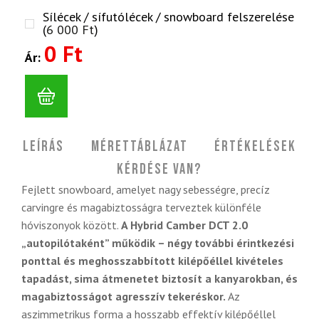
Sílécek / sífutólécek / snowboard felszerelése
(
6 000
Ft
)
0 Ft
Ár:
Leírás
Mérettáblázat
Értékelések
Kérdése van?
Fejlett snowboard, amelyet nagy sebességre, precíz
carvingre és magabiztosságra terveztek különféle
hóviszonyok között.
A Hybrid Camber DCT 2.0
„autopilótaként” működik – négy további érintkezési
ponttal és meghosszabbított kilépőéllel kivételes
tapadást, sima átmenetet biztosít a kanyarokban, és
magabiztosságot agresszív tekeréskor.
Az
aszimmetrikus forma a hosszabb effektív kilépőéllel