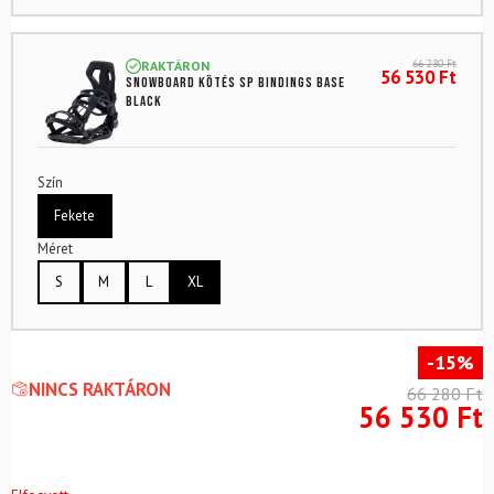
66 280
Ft
RAKTÁRON
56 530
Ft
Snowboard kötés SP BINDINGS Base
Black
Szín
Fekete
Méret
S
M
L
XL
-15%
NINCS RAKTÁRON
66 280
Ft
56 530
Ft