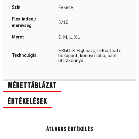
Szín
Fekete
Flex index /
5/10
merevség
Méret
S
,
M
,
L
,
XL
ERGO-X Highback
,
felhajtható
Technológia
bokapánt
,
könnyű lábujjpánt
,
ultrakönnyű
Mérettáblázat
Értékelések
Átlagos értékelés