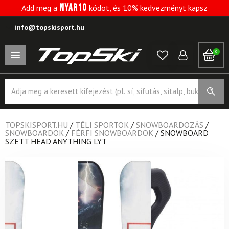
NYAR10
Add meg a
kódot, és 10% kedvezményt kapsz
info@topskisport.hu
0
Products
search
TOPSKISPORT.HU
/
TÉLI SPORTOK
/
SNOWBOARDOZÁS
/
SNOWBOARDOK
/
FÉRFI SNOWBOARDOK
/
SNOWBOARD
SZETT HEAD ANYTHING LYT