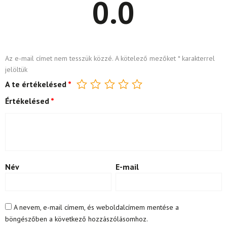
0.0
Az e-mail címet nem tesszük közzé.
A kötelező mezőket
*
karakterrel
jelöltük
A te értékelésed
*
Értékelésed
*
Név
E-mail
A nevem, e-mail címem, és weboldalcímem mentése a
böngészőben a következő hozzászólásomhoz.