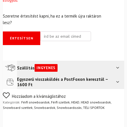
Elfogyott
Szeretne értesítést kapni, ha ez a termék újra raktáron
lesz?
ÉRTESÍTSEN
Szállítás
INGYENES
Egyszerű visszaküldés a PostFoxon keresztül –
Futár a címre
Ingyenes
1600 Ft
FoxPost
Ingyenes
Nem biztos a választásában? Semmi gond – a terméket
Hozzáadom a kívánságlistához
egyszerűen visszaküldheti 14 napon belül, indoklás nélkül.
Kategóriák:
Férfi snowboardok
,
Férfi szettek
,
HEAD
,
HEAD snowboardok
,
Mik a visszaküldés feltételei?
Snowboard szettek
,
Snowboardok
,
Snowboardozás
,
TÉLI SPORTOK