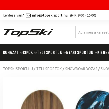
Kérdése van?
info@topskisport.hu
(
H-P: 9:00 - 15:00
)
Products
search
RUHÁZAT
Cipők
TÉLI SPORTOK
NYÁRI SPORTOK
KIEGÉ
TOPSKISPORT.HU
/
TÉLI SPORTOK
/
SNOWBOARDOZÁS
/
SNO