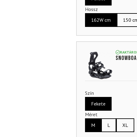
Hossz
162W cm
150 c
RAKTÁRO
Snowboar
Szín
Fekete
Méret
M
L
XL