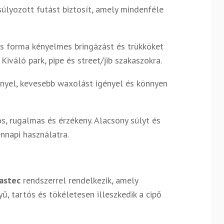
súlyozott futást biztosít, amely mindenféle
us forma kényelmes bringázást és trükköket
Kiváló park, pipe és street/jib szakaszokra.
ényel, kevesebb waxolást igényel és könnyen
s, rugalmas és érzékeny. Alacsony súlyt és
nnapi használatra.
astec
rendszerrel rendelkezik, amely
ű, tartós és tökéletesen illeszkedik a cipő