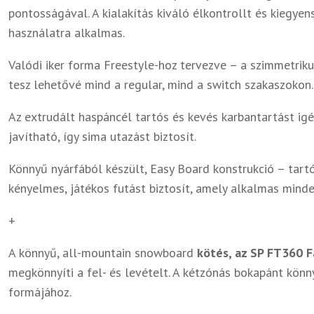
pontosságával. A kialakítás kiváló élkontrollt és kiegyen
használatra alkalmas.
Valódi iker forma Freestyle-hoz tervezve – a szimmetrik
tesz lehetővé mind a regular, mind a switch szakaszokon. 
Az extrudált haspáncél tartós és kevés karbantartást ig
javítható, így sima utazást biztosít.
Könnyű nyárfából készült, Easy Board konstrukció – tartó
kényelmes, játékos futást biztosít, amely alkalmas minde
+
A könnyű, all-mountain snowboard
kötés, az SP FT360
F
megkönnyíti a fel- és levételt. A kétzónás bokapánt könny
formájához.