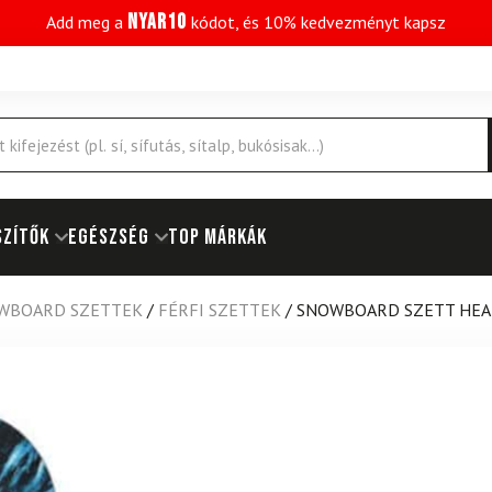
NYAR10
Add meg a
kódot, és 10% kedvezményt kapsz
SZÍTŐK
EGÉSZSÉG
Top márkák
WBOARD SZETTEK
/
FÉRFI SZETTEK
/
SNOWBOARD SZETT HEA