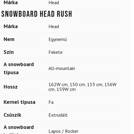
Márka
Head
Snowboard HEAD Rush
Márka
Head
Nem
Egynemű
Szín
Fekete
A snowboard
All-mountain
típusa
162W cm
,
150 cm
,
153 cm
,
156W
Hossz
cm
,
159W cm
Kernel típusa
Fa
Csúszik
Extrudált
A snowboard
Lapos / Rocker