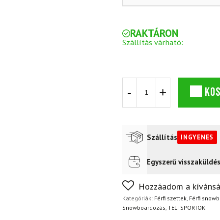
RAKTÁRON
Szállítás várható:
Snowboard
KO
szett
HEAD
Rush
mennyiség
Szállítás
INGYENES
Egyszerű visszaküldé
Futár a címre
Ingyenes
FoxPost
Ingyenes
Nem biztos a választásában
Hozzáadom a kívánsá
napon belül, indoklás nélkül
Kategóriák:
Férfi szettek
,
Férfi snow
Snowboardozás
,
TÉLI SPORTOK