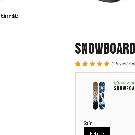
tárnál:
Snowboard
(
16
vásárlói
Értékelés
16
4.88
az
5-ből,
RAKTÁRO
Snowboa
értékelés
alapján
Szín
Fekete