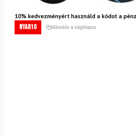
10% kedvezményért használd a kódot a pénz
nyar10
Másolás a vágólapra