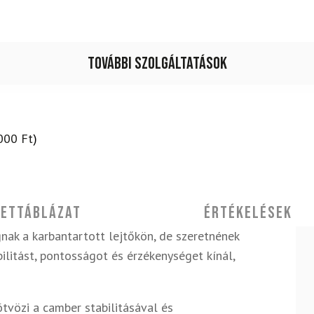
További szolgáltatások
000
Ft
)
ettáblázat
Értékelések
nak a karbantartott lejtőkön, de szeretnének
bilitást, pontosságot és érzékenységet kínál,
ötvözi a camber stabilitásával és