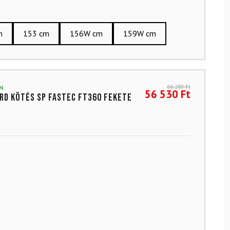
m
153 cm
156W cm
159W cm
66 280
Ft
N
56 530
Ft
d kötés SP Fastec FT360 Fekete