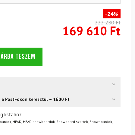
-24%
222 280 Ft
169 610 Ft
SÁRBA TESZEM
s a PostFoxon keresztül – 1600 Ft
? Semmi gond – a terméket egyszerűen visszaküldheti 14
glistához
.
Mik a visszaküldés feltételei?
boardok
,
HEAD
,
HEAD snowboardok
,
Snowboard szettek
,
Snowboardok
,