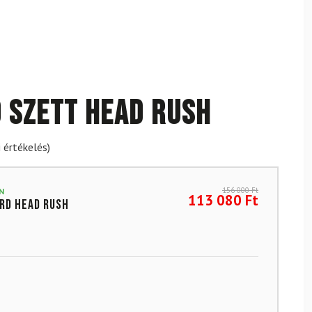
 szett HEAD Rush
 értékelés)
156 000
Ft
N
113 080
Ft
rd HEAD Rush