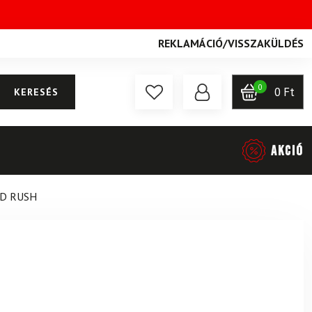
REKLAMÁCIÓ
/
VISSZAKÜLDÉS
0
0
Ft
KERESÉS
AKCIÓ
D RUSH