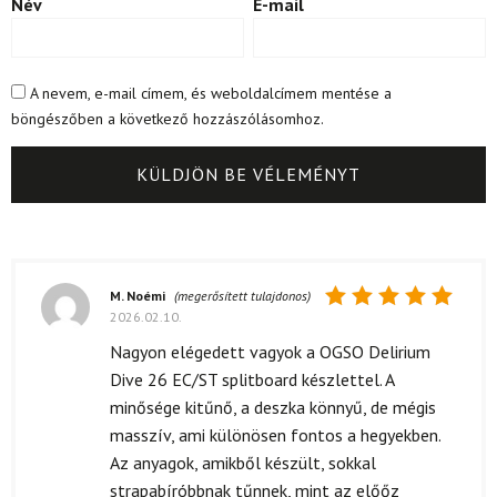
Név
E-mail
A nevem, e-mail címem, és weboldalcímem mentése a
böngészőben a következő hozzászólásomhoz.
M. Noémi
(megerősített tulajdonos)
2026.02.10.
Értékelés:
5
/ 5
Nagyon elégedett vagyok a OGSO Delirium
Dive 26 EC/ST splitboard készlettel. A
minősége kitűnő, a deszka könnyű, de mégis
masszív, ami különösen fontos a hegyekben.
Az anyagok, amikből készült, sokkal
strapabíróbbnak tűnnek, mint az előőz