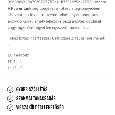
09b04fb249a79f0707753e11b7f516f5c475361 módra.
A Power Link
segítségével a kötést a legkönnyebben
kihozhatja a lovaglás üzemmódból egy ergonomikus
aktiváló karral, amely lehetővé teszi a kötés kioldását
vagy rögzítését egyetlen egyszerű mozdulattal.
Teljes kötés interfésszel. Csak szereld fel és már mehet
is!
EU méretek:
M: 42-45
L: 45-48
Gyors szállítás
Szakmai tanácsadás
Visszaküldési lehetőség