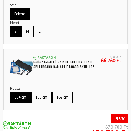
Szín
Fekete
Méret
S
M
L
85 800
Ft
RAKTÁRON
66 260
Ft
Csúszásgátló csíkok Colltex Ogso
splitboard RAD SPLITBOARD SKIN-hez
Hossz
154 cm
158 cm
162 cm
-35%
RAKTÁRON
670 780 Ft
Szállítás várható: