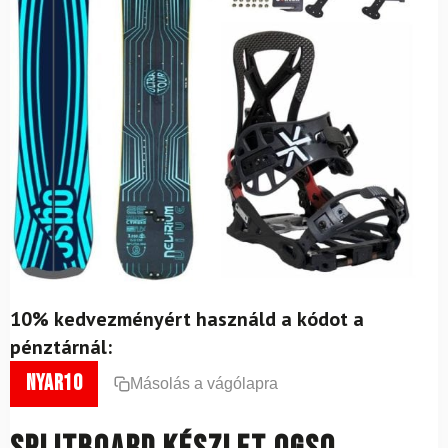
10% kedvezményért használd a kódot a
pénztárnál:
nyar10
Másolás a vágólapra