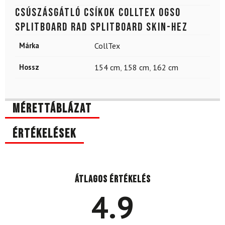
Csúszásgátló csíkok Colltex Ogso
splitboard RAD SPLITBOARD SKIN-hez
Márka
CollTex
Hossz
154 cm
,
158 cm
,
162 cm
Mérettáblázat
Értékelések
Átlagos értékelés
4.9