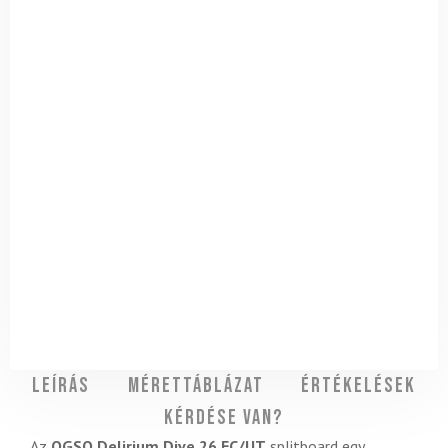
Leírás
Mérettáblázat
Értékelések
Kérdése van?
Az
OGSO Delirium Dive 26 EC/UT
splitboard egy