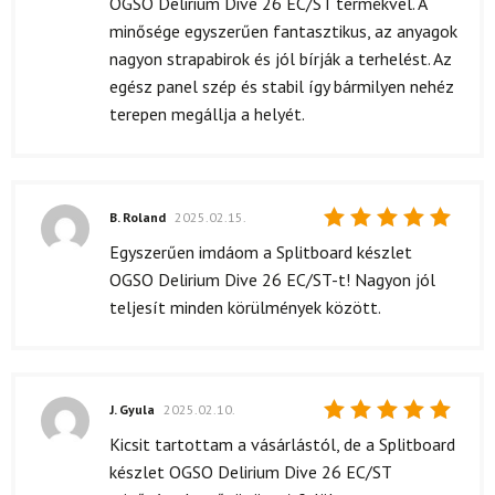
OGSO Delirium Dive 26 EC/ST termékvel. A
minősége egyszerűen fantasztikus, az anyagok
nagyon strapabirok és jól bírják a terhelést. Az
egész panel szép és stabil így bármilyen nehéz
terepen megállja a helyét.
B. Roland
2025.02.15.
Értékelés:
Egyszerűen imdáom a Splitboard készlet
5
/ 5
OGSO Delirium Dive 26 EC/ST-t! Nagyon jól
teljesít minden körülmények között.
J. Gyula
2025.02.10.
Értékelés:
Kicsit tartottam a vásárlástól, de a Splitboard
5
/ 5
készlet OGSO Delirium Dive 26 EC/ST