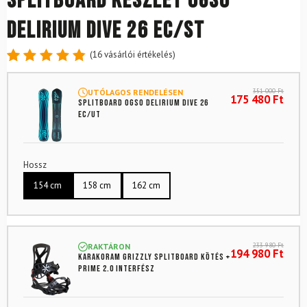
Splitboard készlet OGSO
Delirium Dive 26 EC/ST
(
16
vásárlói értékelés)
Értékelés
16
4.88
az
351 000
Ft
UTÓLAGOS RENDELÉSEN
5-ből,
175 480
Ft
Splitboard OGSO Delirium Dive 26
értékelés
EC/UT
alapján
Hossz
154 cm
158 cm
162 cm
233 980
Ft
RAKTÁRON
194 980
Ft
KARAKORAM Grizzly splitboard kötés +
Prime 2.0 interfész