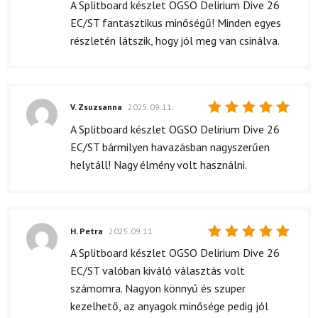
5
/ 5
A Splitboard készlet OGSO Delirium Dive 26
EC/ST fantasztikus minőségű! Minden egyes
részletén látszik, hogy jól meg van csinálva.
V. Zsuzsanna
2025.09.11.
Értékelés:
A Splitboard készlet OGSO Delirium Dive 26
5
/ 5
EC/ST bármilyen havazásban nagyszerűen
helytáll! Nagy élmény volt használni.
H. Petra
2025.09.11.
Értékelés:
A Splitboard készlet OGSO Delirium Dive 26
5
/ 5
EC/ST valóban kiváló választás volt
számomra. Nagyon könnyű és szuper
kezelhető, az anyagok minősége pedig jól