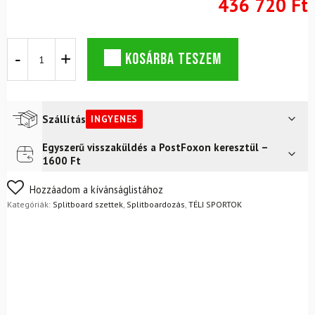
436 720 Ft
Splitboard
KOSÁRBA TESZEM
készlet
OGSO
Delirium
Dive
26
Szállítás
INGYENES
EC/ST
mennyiség
Egyszerű visszaküldés a PostFoxon keresztül –
Futár a címre
Ingyenes
1600 Ft
Nem biztos a választásában? Semmi gond – a terméket
Hozzáadom a kívánságlistához
egyszerűen visszaküldheti 14 napon belül, indoklás nélkül.
Kategóriák:
Splitboard szettek
,
Splitboardozás
,
TÉLI SPORTOK
Mik a visszaküldés feltételei?