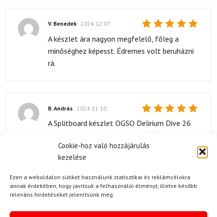
V. Benedek
2024.12.07.
Értékelés:
A készlet ára nagyon megfelelő, főleg a
5
/ 5
minőséghez képesst. Édremes volt beruházni
rá.
B. András
2024.11.10.
Értékelés:
A Splitboard készlet OGSO Delirium Dive 26
5
/ 5
EC/ST ára elég magas, de a minősége és a
Cookie-hoz való hozzájárulás
teljesítménye abszolút megéri. Az első
kezelése
használatkor éreztem, hogy egy prémium
terméket kaptam. Az anyagok érződnek a
Ezen a weboldalon sütiket használunk statisztikai és reklámcélokra
tartósságban és stabilitásban is. Érdemes
annak érdekében, hogy javítsuk a felhasználói élményt, illetve később
releváns hirdetéseket jelenítsünk meg.
befektetni, ha komolyan gondolkozol a
splitboardozásban.