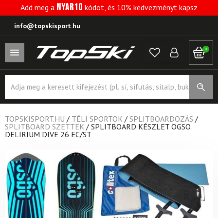
NYAR10
Add meg a
kódot, és 10% kedvezményt kapsz
info@topskisport.hu
0
Products
search
TOPSKISPORT.HU
/
TÉLI SPORTOK
/
SPLITBOARDOZÁS
/
SPLITBOARD SZETTEK
/
SPLITBOARD KÉSZLET OGSO
DELIRIUM DIVE 26 EC/ST