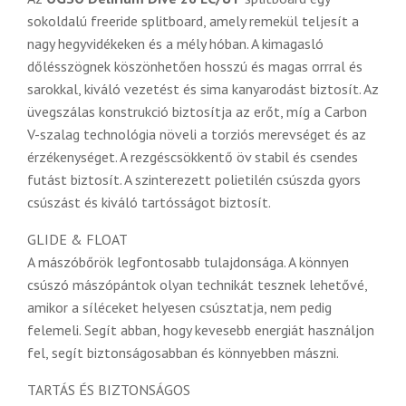
sokoldalú freeride splitboard, amely remekül teljesít a
nagy hegyvidékeken és a mély hóban. A kimagasló
dőlésszögnek köszönhetően hosszú és magas orrral és
sarokkal, kiváló vezetést és sima kanyarodást biztosít. Az
üvegszálas konstrukció biztosítja az erőt, míg a Carbon
V-szalag technológia növeli a torziós merevséget és az
érzékenységet. A rezgéscsökkentő öv stabil és csendes
futást biztosít. A szinterezett polietilén csúszda gyors
csúszást és kiváló tartósságot biztosít.
GLIDE & FLOAT
A mászóbőrök legfontosabb tulajdonsága. A könnyen
csúszó mászópántok olyan technikát tesznek lehetővé,
amikor a síléceket helyesen csúsztatja, nem pedig
felemeli. Segít abban, hogy kevesebb energiát használjon
fel, segít biztonságosabban és könnyebben mászni.
TARTÁS ÉS BIZTONSÁGOS