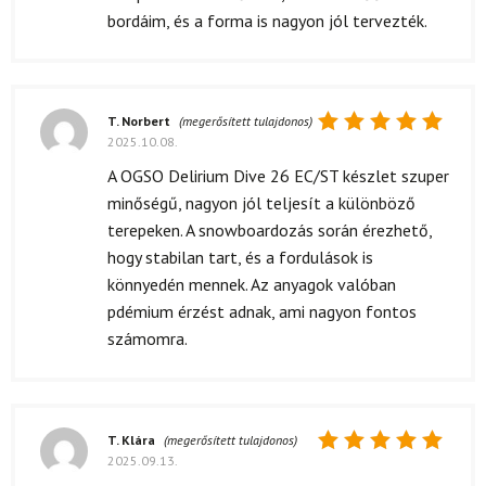
bordáim, és a forma is nagyon jól tervezték.
T. Norbert
(megerősített tulajdonos)
2025.10.08.
Értékelés:
5
/ 5
A OGSO Delirium Dive 26 EC/ST készlet szuper
minőségű, nagyon jól teljesít a különböző
terepeken. A snowboardozás során érezhető,
hogy stabilan tart, és a fordulások is
könnyedén mennek. Az anyagok valóban
pdémium érzést adnak, ami nagyon fontos
számomra.
T. Klára
(megerősített tulajdonos)
2025.09.13.
Értékelés: