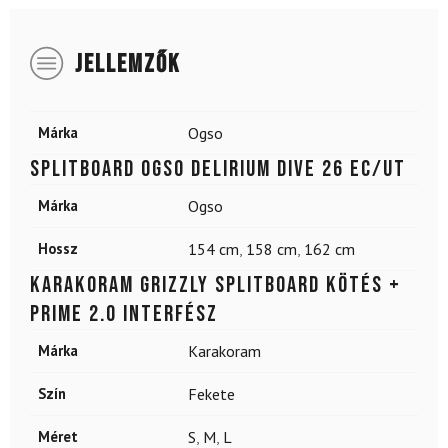
JELLEMZŐK
Márka
Ogso
Splitboard OGSO Delirium Dive 26 EC/UT
Márka
Ogso
Hossz
154 cm
,
158 cm
,
162 cm
KARAKORAM Grizzly splitboard kötés +
Prime 2.0 interfész
Márka
Karakoram
Szín
Fekete
Méret
S
,
M
,
L