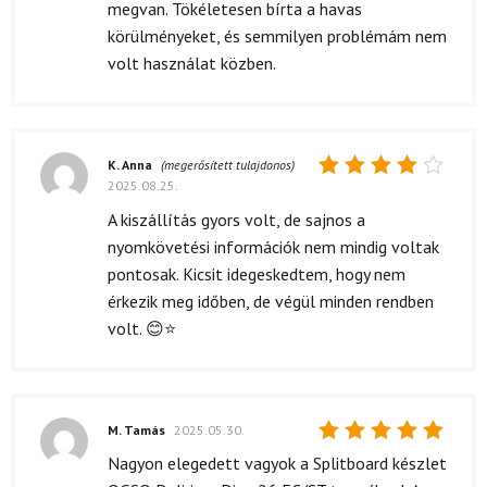
megvan. Tökéletesen bírta a havas
körülményeket, és semmilyen problémám nem
volt használat közben.
K. Anna
(megerősített tulajdonos)
2025.08.25.
Értékelés:
4
/ 5
A kiszállítás gyors volt, de sajnos a
nyomkövetési információk nem mindig voltak
pontosak. Kicsit idegeskedtem, hogy nem
érkezik meg időben, de végül minden rendben
volt. 😊⭐
M. Tamás
2025.05.30.
Értékelés:
Nagyon elegedett vagyok a Splitboard készlet
5
/ 5