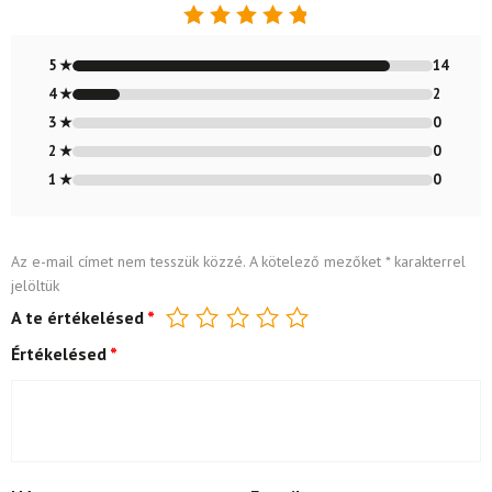
Értékelés:
4.88
/ 5
5 ★
14
4 ★
2
3 ★
0
2 ★
0
1 ★
0
Az e-mail címet nem tesszük közzé.
A kötelező mezőket
*
karakterrel
jelöltük
A te értékelésed
*
Értékelésed
*