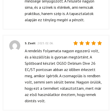
minősége lenyűgözött. A felülete nagyon
sima, és a színek is élénkek, ami nemcsak
praktikus, hanem szép is. A tapasztalatok
alapján ez tényleg megéri a pénzét.
S. Zsolt
2025.02.06.
Értékelés:
A rendelés folyamata nagyon egyszerű volt,
5
/ 5
és a kiszállítás is gyorsan megtörtént. A
Splitboard készlet OGSO Delirium Dive 26
EC/ST pontosan abban az időben érkezett
meg, amikor ígérték. A csomagolás is rendben
volt, semmi sem sérült benne. Nagyon örülök,
hogy ezt a terméket választottam, mert már
az első használatkor éreztem, hogy remek
döntés volt.