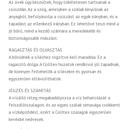
Az övek úgy készültek, hogy tökéletesen tartsanak a
csúszdán. Az a szög, amelyben a szálak kinyúlnak az
anyagból, befolyásolja a csúszást az egyik irányban, és a
tapadást az ellenkező irányban. Ez lehetővé teszi mind a
jó bőrű, mind a kezdő számára a meredekebb és
biztonságosabb mászást.
RAGASZTÁS ÉS OLVASZTÁS
A bőrödnek a síléchez rögzítve kell maradnia. Ez a
ragasztó dolga. A Colltex huzatok rendkívül jól tapadnak,
de könnyen feltehetők a sílécekre és gyorsan és
egyszerűen eltávolíthatók.
JÉGZÉS ÉS SZÁMÍTÁS
A vízálló réteg megakadályozza a víz behatolását a
felszállószalagon, és az egyes szálak simasága csökkenti
a vízképződést, ezért a Colltex szalagok egyszerűen
kevésbé nedvesek.