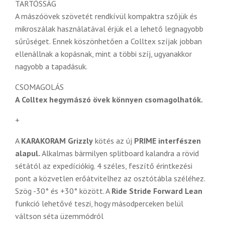
TARTÓSSÁG
A mászóövek szövetét rendkívül kompaktra szőjük és
mikroszálak használatával érjük el a lehető legnagyobb
sűrűséget. Ennek köszönhetően a Colltex szíjak jobban
ellenállnak a kopásnak, mint a többi szíj, ugyanakkor
nagyobb a tapadásuk.
CSOMAGOLÁS
A Colltex hegymászó övek könnyen csomagolhatók.
+
A
KARAKORAM Grizzly
kötés az új
PRIME interfészen
alapul.
Alkalmas bármilyen splitboard kalandra a rövid
sétától az expedíciókig. 4 széles, feszítő érintkezési
pont a közvetlen erőátvitelhez az osztótábla széléhez.
Szög -30° és +30° között. A
Ride Stride Forward Lean
funkció lehetővé teszi, hogy másodperceken belül
váltson séta üzemmódról