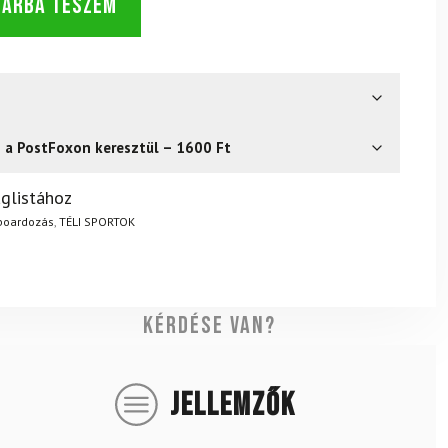
SÁRBA TESZEM
s a PostFoxon keresztül – 1600 Ft
? Semmi gond – a terméket egyszerűen visszaküldheti 14
glistához
.
Mik a visszaküldés feltételei?
tboardozás
,
TÉLI SPORTOK
Kérdése van?
JELLEMZŐK