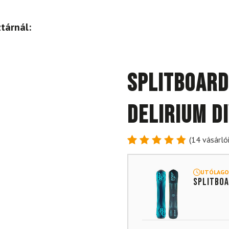
tárnál:
Splitboard
Delirium Di
(
14
vásárlói
Értékelés
14
4.86
az
5-ből,
UTÓLAGO
Splitboa
értékelés
alapján