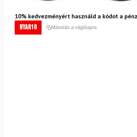
10% kedvezményért használd a kódot a pénz
nyar10
Másolás a vágólapra