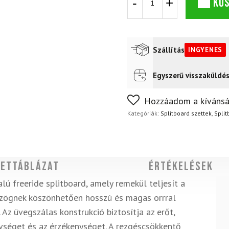
KO
készlet
OGSO
Delirium
Dive
26
Szállítás
INGYENES
EC/ST
2
mennyiség
Egyszerű visszaküldé
Futár a címre
Ingyenes
Nem biztos a választásában
Hozzáadom a kívánsá
napon belül, indoklás nélkül
Kategóriák:
Splitboard szettek
,
Spli
ettáblázat
Értékelések
lú freeride splitboard, amely remekül teljesít a
szögnek köszönhetően hosszú és magas orrral
 Az üvegszálas konstrukció biztosítja az erőt,
vséget és az érzékenységet. A rezgéscsökkentő