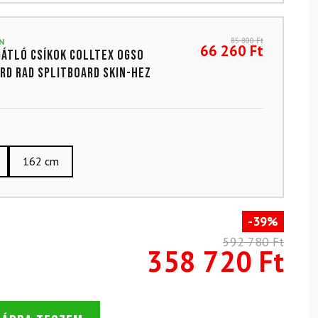
85 800
Ft
N
66 260
Ft
átló csíkok Colltex Ogso
rd RAD SPLITBOARD SKIN-hez
162 cm
-39%
592 780 Ft
358 720 Ft