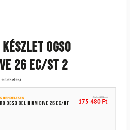
 készlet OGSO
ve 26 EC/ST 2
 értékelés)
351 000
Ft
S RENDELÉSEN
175 480
Ft
rd OGSO Delirium Dive 26 EC/UT