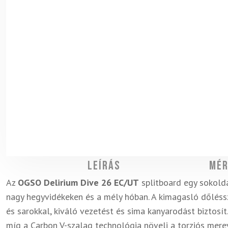
Leírás
Mér
Az
OGSO Delirium Dive 26 EC/UT
splitboard egy sokolda
nagy hegyvidékeken és a mély hóban. A kimagasló dőlés
és sarokkal, kiváló vezetést és sima kanyarodást biztosít.
míg a Carbon V-szalag technológia növeli a torziós mere