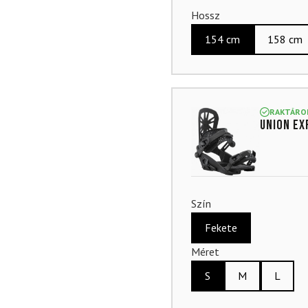
Hossz
154 cm
158 cm
RAKTÁRO
UNION Ex
Szín
Fekete
Méret
S
M
L