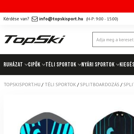
Kérdése van?
info@topskisport.hu
(
H-P: 9:00 - 15:00
)
Products
search
RUHÁZAT
Cipők
TÉLI SPORTOK
NYÁRI SPORTOK
KIEGÉ
TOPSKISPORT.HU
/
TÉLI SPORTOK
/
SPLITBOARDOZÁS
/
SPL