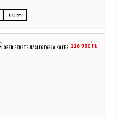
162 cm
155 980
Ft
N
116 980
Ft
plorer Fekete hasítótábla kötés