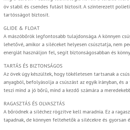
öv stabil és csendes futást biztosít. A szinterezett polie
tartósságot biztosít.
GLIDE & FLOAT
A mászóbőrök legfontosabb tulajdonsága. A könnyen csú
lehetővé, amikor a síléceket helyesen csúsztatja, nem pe
energiát használjon fel, segít biztonságosabban és könn
TARTÁS ÉS BIZTONSÁGOS
Az övek úgy készültek, hogy tökéletesen tartsanak a csús
anyagból, befolyásolja a csúszást az egyik irányban, és a
teszi mind a jó bőrű, mind a kezdő számára a meredekeb
RAGASZTÁS ÉS OLVASZTÁS
A bőrödnek a síléchez rögzítve kell maradnia. Ez a ragasz
tapadnak, de könnyen feltehetők a sílécekre és gyorsan 