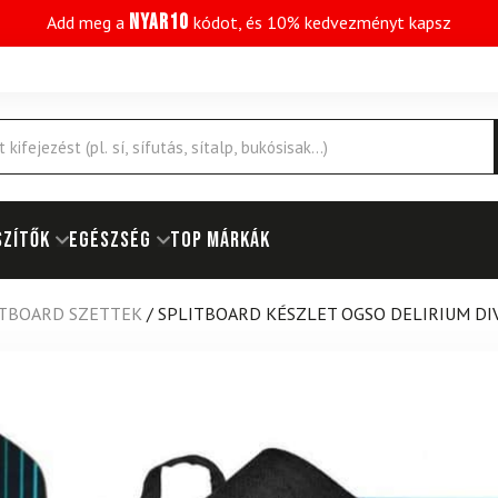
NYAR10
Add meg a
kódot, és 10% kedvezményt kapsz
SZÍTŐK
EGÉSZSÉG
Top márkák
ITBOARD SZETTEK
/
SPLITBOARD KÉSZLET OGSO DELIRIUM DIV