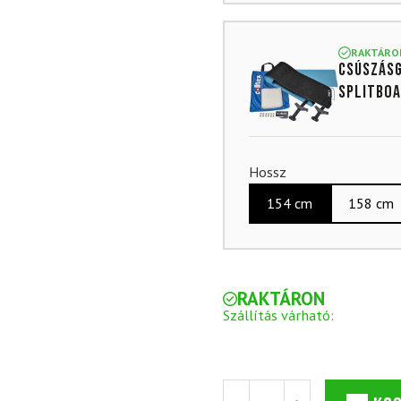
RAKTÁRO
Csúszásg
splitboa
Hossz
154 cm
158 cm
RAKTÁRON
Szállítás várható:
Splitboard