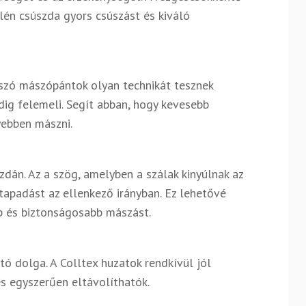
tilén csúszda gyors csúszást és kiváló
szó mászópántok olyan technikát tesznek
dig felemeli. Segít abban, hogy kevesebb
yebben mászni.
zdán. Az a szög, amelyben a szálak kinyúlnak az
 tapadást az ellenkező irányban. Ez lehetővé
b és biztonságosabb mászást.
tó dolga. A Colltex huzatok rendkívül jól
és egyszerűen eltávolíthatók.