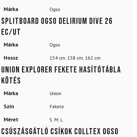
Márka
Ogso
Splitboard OGSO Delirium Dive 26
EC/UT
Márka
Ogso
Hossz
154 cm
,
158 cm
,
162 cm
UNION Explorer Fekete hasítótábla
kötés
Márka
Union
Szín
Fekete
Méret
S
,
M
,
L
Csúszásgátló csíkok Colltex Ogso