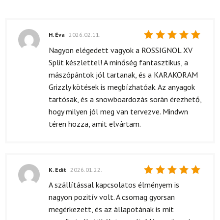
H. Éva
2026.02.11.
Értékelés:
Nagyon elégedett vagyok a ROSSIGNOL XV
5
/ 5
Split készlettel! A minőség fantasztikus, a
mászópántok jól tartanak, és a KARAKORAM
Grizzly kötések is megbízhatóak. Az anyagok
tartósak, és a snowboardozás során érezhető,
hogy milyen jól meg van tervezve. Mindwn
téren hozza, amit elvártam.
K. Edit
2026.01.22.
Értékelés:
A szállítással kapcsolatos élményem is
5
/ 5
nagyon pozitív volt. A csomag gyorsan
megérkezett, és az állapotának is mit