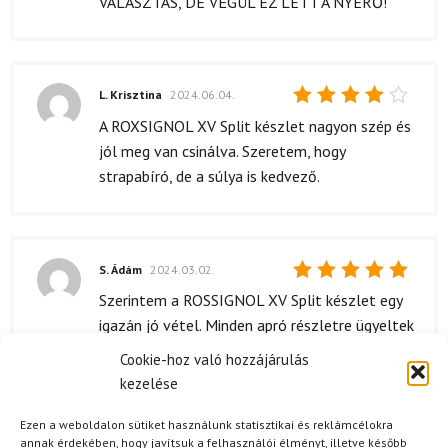
VÁLASZTÁS, DE VÉGÜL EZ LETT A NYERŐ!
L. Krisztina
2024.06.04.
Értékelés:
A ROXSIGNOL XV Split készlet nagyon szép és
4
/ 5
jól meg van csinálva. Szeretem, hogy
strapabíró, de a súlya is kedvező.
S. Ádám
2024.03.02.
Értékelés:
Szerintem a ROSSIGNOL XV Split készlet egy
5
/ 5
igazán jó vétel. Minden apró részletre ügyeltek
a tervezéskor, így a teljesítménye kiemelkedő.
Cookie-hoz való hozzájárulás
A mászópántok szorosan tartanak, ami nekem
kezelése
nagyon fontos, mert sokat mászom velük. A
KARAKORAM Grizzly kötések szintén
Ezen a weboldalon sütiket használunk statisztikai és reklámcélokra
annak érdekében, hogy javítsuk a felhasználói élményt, illetve később