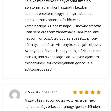
Ez a készlet tényleg egy csoda! !!!z első
5
/ 5
alkalommal, amikor használni kezdtem,
azonnal éreztem, hogy mennyire stabil és
precíz a mászópántok és kötések
kombinációja. Az egész napo!!! snowboardozás
után sem éreztem fáradtnak a lábaimat, ami
nagyon fontos. A legjobb az egészb...n, hogy
bármilyen időjárási viszony között jól teljesít.
Az anyagok érzése is nagyon jó, a felület nem
csúszik, ami biztonságot ad. Nagyon ajánlom
mindenkinek, aki komolyabban gondolja a
splitboardozást!
V. Krisztián
2025.11.26.
Értékelés:
A szállítás nagyon goyrs volt, és a termék
5
/ 5
pontosan úgy érkezett, ahogy ígérték. Minden