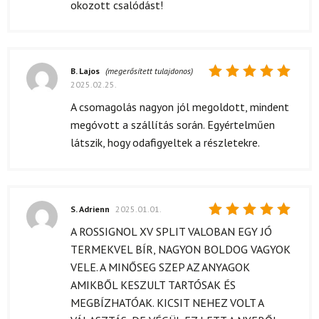
okozott csalódást!
B. Lajos
(megerősített tulajdonos)
2025.02.25.
Értékelés:
5
/ 5
A csomagolás nagyon jól megoldott, mindent
megóvott a szállítás során. Egyértelműen
látszik, hogy odafigyeltek a részletekre.
S. Adrienn
2025.01.01.
Értékelés:
A ROSSIGNOL XV SPLIT VALOBAN EGY JÓ
5
/ 5
TERMEKVEL BÍR, NAGYON BOLDOG VAGYOK
VELE. A MINŐSEG SZEP AZ ANYAGOK
AMIKBŐL KESZULT TARTÓSAK ÉS
MEGBÍZHATÓAK. KICSIT NEHEZ VOLT A