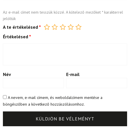
Az e-mail címet nem tesszük közzé.
A kötelező mezőket
*
karakterrel
jelöltük
A te értékelésed
*
Értékelésed
*
Név
E-mail
A nevem, e-mail címem, és weboldalcímem mentése a
böngészőben a következő hozzászólásomhoz.