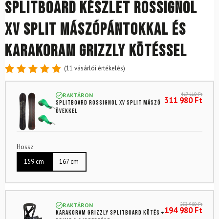
Splitboard készlet ROSSIGNOL
XV Split mászópántokkal és
KARAKORAM Grizzly kötéssel
(
11
vásárlói értékelés)
Értékelés
11
4.91
az
467 610
Ft
RAKTÁRON
5-ből,
311 980
Ft
Splitboard ROSSIGNOL XV Split mászó
értékelés
övekkel
alapján
Hossz
159 cm
167 cm
233 980
Ft
RAKTÁRON
194 980
Ft
KARAKORAM Grizzly splitboard kötés +