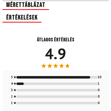
Mérettáblázat
Értékelések
Átlagos értékelés
4.9
Értékelés:
4.91
/ 5
5 ★
10
4 ★
1
3 ★
0
2 ★
0
1 ★
0