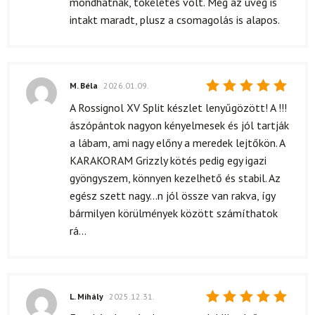
mondhatnák, tökéletes volt. Még az üveg is
intakt maradt, plusz a csomagolás is alapos.
M. Béla
2026.01.09.
Értékelés:
A Rossignol XV Split készlet lenyűgözött! A !!!
5
/ 5
ászópántok nagyon kényelmesek és jól tartják
a lábam, ami nagy előny a meredek lejtőkön. A
KARAKORAM Grizzly kötés pedig egy igazi
gyöngyszem, könnyen kezelhető és stabil. Az
egész szett nagy...n jól össze van rakva, így
bármilyen körülmények között számíthatok
rá...
L. Mihály
2025.12.31.
Értékelés: