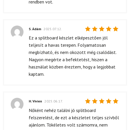
rendben vot.
S. Ádám
2025.07.12.
Értékelés:
Ez a splitboard készlet elképesztően jól
5
/ 5
teljesít a havas terepen. Folyamatosan
megbízható, és nem okozott még csalódást.
Nagyon megérte a befektetést, hiszen a
használat közben éreztem, hogy a legjobbat
kaptam.
H. Vivien
2025.06.17.
Értékelés:
Nőként nehéz találni jó splitboard
5
/ 5
felszerelést, de ezt a készletet teljes szívből
ajánlom. Tökéletes volt számomra, nem