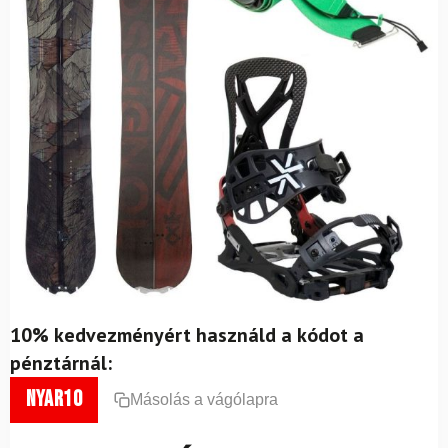
10% kedvezményért használd a kódot a
pénztárnál:
nyar10
Másolás a vágólapra