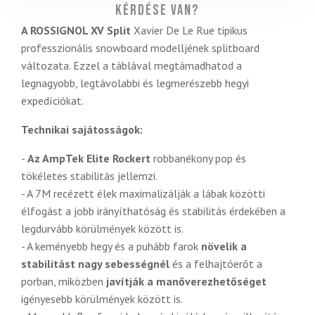
Kérdése van?
A ROSSIGNOL XV Split
Xavier De Le Rue tipikus
professzionális snowboard modelljének splitboard
változata. Ezzel a táblával megtámadhatod a
legnagyobb, legtávolabbi és legmerészebb hegyi
expedíciókat.
Technikai sajátosságok:
-
Az AmpTek Elite Rockert
robbanékony pop és
tökéletes stabilitás jellemzi.
- A 7M recézett élek maximalizálják a lábak közötti
élfogást a jobb irányíthatóság és stabilitás érdekében a
legdurvább körülmények között is.
- A keményebb hegy és a puhább farok
növelik a
stabilitást nagy sebességnél
és a felhajtóerőt a
porban, miközben
javítják a manőverezhetőséget
igényesebb körülmények között is.