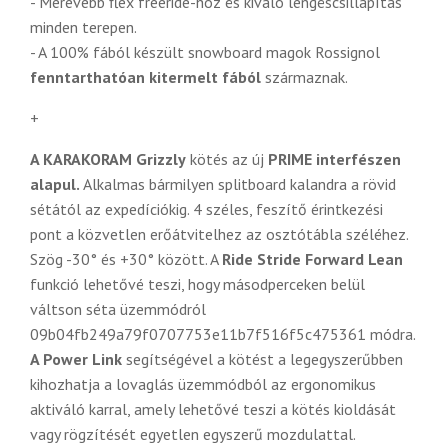
- Merevebb flex freeride-hoz és kiváló lengéscsillapítás
minden terepen.
- A 100% fából készült snowboard magok Rossignol
fenntarthatóan kitermelt fából
származnak.
+
A KARAKORAM Grizzly
kötés az új
PRIME interfészen
alapul.
Alkalmas bármilyen splitboard kalandra a rövid
sétától az expedíciókig. 4 széles, feszítő érintkezési
pont a közvetlen erőátvitelhez az osztótábla széléhez.
Szög -30° és +30° között. A
Ride Stride Forward Lean
funkció lehetővé teszi, hogy másodperceken belül
váltson séta üzemmódról
09b04fb249a79f0707753e11b7f516f5c475361 módra.
A Power Link
segítségével a kötést a legegyszerűbben
kihozhatja a lovaglás üzemmódból az ergonomikus
aktiváló karral, amely lehetővé teszi a kötés kioldását
vagy rögzítését egyetlen egyszerű mozdulattal.