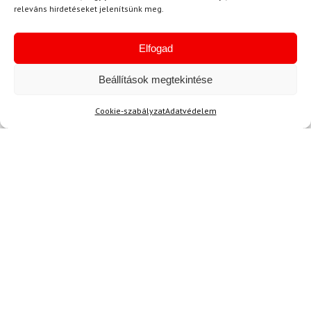
fantasztikusak, nem nyomják a lábam, és jól
releváns hirdetéseket jelenítsünk meg.
reagálnak a mozdulataimra. Tényleg nem
csalódtam ebben a választásban!
Elfogad
Beállítások megtekintése
Kérdése van?
Cookie-szabályzat
Adatvédelem
Kérdése van?
info@topskisport.hu
Név