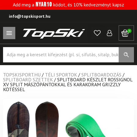
NYAR10
Add meg a
kódot, és 10% kedvezményt kapsz
info@topskisport.hu
0
Products
search
TOPSKISPORT.HU
/
TÉLI SPORTOK
/
SPLITBOARDOZÁS
/
SPLITBOARD SZETTEK
/
SPLITBOARD KÉSZLET ROSSIGNOL
XV SPLIT MÁSZÓPÁNTOKKAL ÉS KARAKORAM GRIZZLY
KÖTÉSSEL