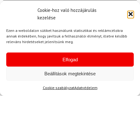
Cookie-hoz való hozzájárulás
Név
kezelése
Ezen a weboldalon sütiket használunk statisztikai és reklámcélokra
annak érdekében, hogy javítsuk a felhasználói élményt, illetve később
E-mail
releváns hirdetéseket jelenítsünk meg.
Elfogad
Az üzeneted
Beállítások megtekintése
Cookie-szabályzat
Adatvédelem
Egyetértek a
felhasználási feltételekkel és a személyes
adatok védelmével.