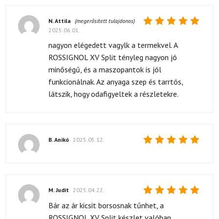
N. Attila
(megerősített tulajdonos)
2025.06.01.
Értékelés:
5
/ 5
nagyon elégedett vagylk a termekvel. A
ROSSIGNOL XV Split tényleg nagyon jó
minőségű, és a maszopantok is jól
funkcionálnak. Az anyaga szep és tarrtós,
látszik, hogy odafigyeltek a részletekre.
B. Anikó
2025.05.12.
Értékelés:
5
/ 5
M. Judit
2025.04.22.
Értékelés:
Bár az ár kicsit borsosnak tűnhet, a
5
/ 5
ROSSIGNOL XV Split készlet valóban