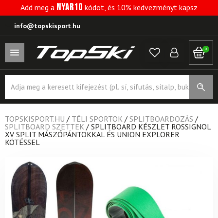
NYAR10
Add meg a
kódot, és 10% kedvezményt kapsz
info@topskisport.hu
0
Products
search
TOPSKISPORT.HU
/
TÉLI SPORTOK
/
SPLITBOARDOZÁS
/
SPLITBOARD SZETTEK
/
SPLITBOARD KÉSZLET ROSSIGNOL
XV SPLIT MÁSZÓPÁNTOKKAL ÉS UNION EXPLORER
KÖTÉSSEL