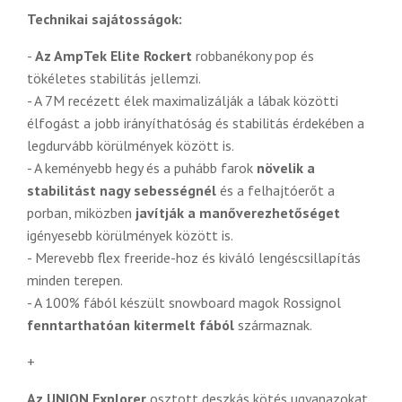
Technikai sajátosságok:
-
Az AmpTek Elite Rockert
robbanékony pop és
tökéletes stabilitás jellemzi.
- A 7M recézett élek maximalizálják a lábak közötti
élfogást a jobb irányíthatóság és stabilitás érdekében a
legdurvább körülmények között is.
- A keményebb hegy és a puhább farok
növelik a
stabilitást nagy sebességnél
és a felhajtóerőt a
porban, miközben
javítják a manőverezhetőséget
igényesebb körülmények között is.
- Merevebb flex freeride-hoz és kiváló lengéscsillapítás
minden terepen.
- A 100% fából készült snowboard magok Rossignol
fenntarthatóan kitermelt fából
származnak.
+
Az UNION Explorer
osztott deszkás kötés ugyanazokat