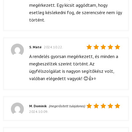
4
/ 5
megérkezett. Egy kicsit aggódtam, hogy
esetleg késlekedni fog, de szerencsére nem így
történt.
S. Máté
2024.10.22.
Értékelés:
A rendelés gyorsan megérkezett, és minden a
5
/ 5
megbeszéltek szerint történt. Az
ügyfélszolgálat is nagyon segítőkész volt,
valóban elégedett vagyok! 😊👍⭐
M. Dominik
(megerősített tulajdonos)
2024.10.09.
Értékelés:
5
/ 5