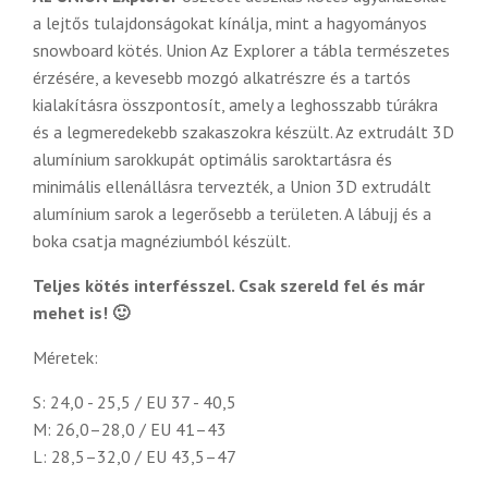
a lejtős tulajdonságokat kínálja, mint a hagyományos
snowboard kötés. Union Az Explorer a tábla természetes
érzésére, a kevesebb mozgó alkatrészre és a tartós
kialakításra összpontosít, amely a leghosszabb túrákra
és a legmeredekebb szakaszokra készült. Az extrudált 3D
alumínium sarokkupát optimális saroktartásra és
minimális ellenállásra tervezték, a Union 3D extrudált
alumínium sarok a legerősebb a területen. A lábujj és a
boka csatja magnéziumból készült.
Teljes kötés interfésszel. Csak szereld fel és már
mehet is! 🙂
Méretek:
S: 24,0 - 25,5 / EU 37 - 40,5
M: 26,0–28,0 / EU 41–43
L: 28,5–32,0 / EU 43,5–47