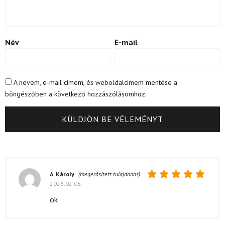
Név
E-mail
A nevem, e-mail címem, és weboldalcímem mentése a
böngészőben a következő hozzászólásomhoz.
A. Károly
(megerősített tulajdonos)
2026.02.08.
Értékelés:
5
/ 5
ok