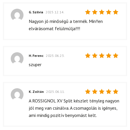
G. Szilvia
2025.12.14.
Értékelés:
Nagyon jó minőségű a termék. Min!!en
5
/ 5
elvárásomat felülmúlja!!!!
H. Ferenc
2025.06.23.
Értékelés:
szuper
5
/ 5
K. Zoltán
2025.06.11.
Értékelés:
A ROSSIGNOL XV Split készlet tényleg nagyon
5
/ 5
jól meg van csinálva. A csomagolás is igényes,
ami mindig pozitív benyomást kelt.