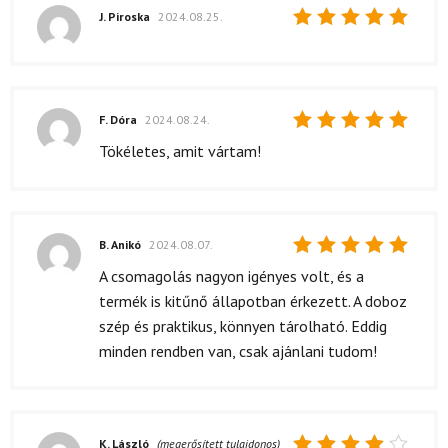
J. Piroska
2024.08.25.
Értékelés:
5
/ 5
F. Dóra
2024.08.24.
Értékelés:
Tökéletes, amit vártam!
5
/ 5
B. Anikó
2024.08.07.
Értékelés:
A csomagolás nagyon igényes volt, és a
5
/ 5
termék is kitűnő állapotban érkezett. A doboz
szép és praktikus, könnyen tárolható. Eddig
minden rendben van, csak ajánlani tudom!
K. László
(megerősített tulajdonos)