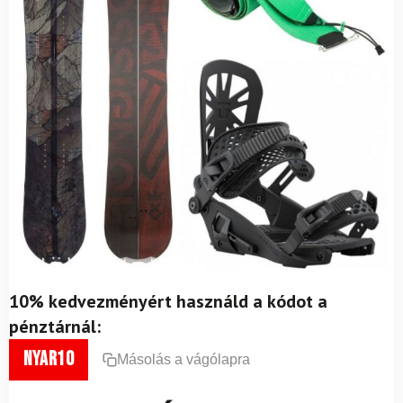
10% kedvezményért használd a kódot a
pénztárnál:
nyar10
Másolás a vágólapra