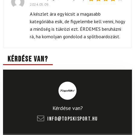
2024.05.09.
Értékelés:
4
/ 5
A készlet ára egy kicsit a magasabb
kategóriába esik, de figyelembe kell venni, hogy
a minőség is tükrözi ezt. ÉRDEMES beruházni
rá, ha komolyan gondolod a splitboardozást.
Kérdése van?
Kérdése van?
info@topskisport.hu