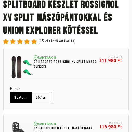
Splitboard készlet ROSSIGNOL
XV Split mászópántokkal és
UNION Explorer kötéssel
(
15
vásárlói értékelés)
Értékelés
15
4.87
az
467 610
Ft
RAKTÁRON
5-ből,
311 980
Ft
Splitboard ROSSIGNOL XV Split mászó
értékelés
övekkel
alapján
Hossz
159 cm
167 cm
155 980
Ft
RAKTÁRON
116 980
Ft
UNION Explorer Fekete hasítótábla