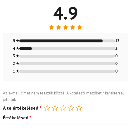
4.9
Értékelés:
4.87
/ 5
5 ★
13
4 ★
2
3 ★
0
2 ★
0
1 ★
0
Az e-mail címet nem tesszük közzé.
A kötelező mezőket
*
karakterrel
jelöltük
A te értékelésed
*
Értékelésed
*