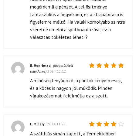
megérdemli a pénzét. A telj!!sítménye
fantasztikus a hegyekben, és a strapabírása is
figyelemre méltó. Ha valaki komolyabb szintre
szeretné emelni a splitboardozást, ez a
választás tökéletes lehet.!?
B. Henrietta
(megerősített
tulajdonos)
2024.12.12.
Értékelés:
5
/ 5
A minőség lenyűgöző, a pántok kényelmesek,
és a kötés is nagyon jól működik. Minden
várakozásomat felülmúlja ez a szett.
L. Mihály
2024.11.25.
Értékelés:
A szállítás simán zajlott, a termék időben