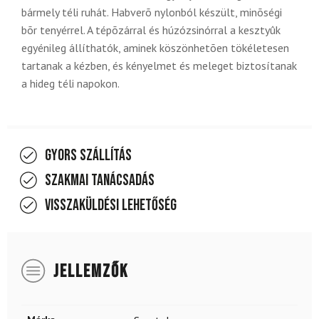
bármely téli ruhát. Habverõ nylonból készült, minõségi
bõr tenyérrel. A tépõzárral és húzózsinórral a kesztyûk
egyénileg állíthatók, aminek köszönhetõen tökéletesen
tartanak a kézben, és kényelmet és meleget biztosítanak
a hideg téli napokon.
Gyors szállítás
Szakmai tanácsadás
Visszaküldési lehetőség
JELLEMZŐK