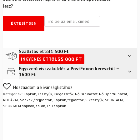
lesz?
ÉRTESÍTSEN
1 500
Ft
Szállítás ettől
35 000
FT
INGYENES ETTŐL
Egyszerű visszaküldés a PostFoxon keresztül –
Futár a címre
2 400
Ft
1600 Ft
FoxPost
1 500
Ft
Nem biztos a választásában? Semmi gond – a terméket
Hozzáadom a kívánságlistához
egyszerűen visszaküldheti 14 napon belül, indoklás nélkül.
Kategóriák:
Sapkák
,
Kesztyűk
,
Kiegészítők
,
Női síruházat
,
Női sportruházat
,
Mik a visszaküldés feltételei?
RUHÁZAT
,
Sapkák / fejpántok
,
Sapkák, fejpántok
,
Síkesztyűk
,
SPORTALM
,
SPORTALM sapkák, sálak
,
Téli sapkák