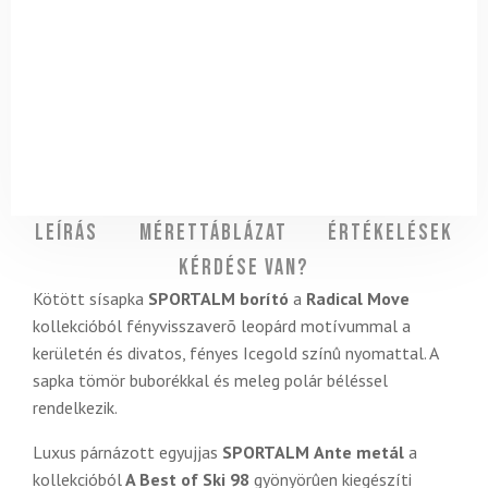
Leírás
Mérettáblázat
Értékelések
Kérdése van?
Kötött sísapka
SPORTALM borító
a
Radical Move
kollekcióból fényvisszaverõ leopárd motívummal a
kerületén és divatos, fényes Icegold színû nyomattal. A
sapka tömör buborékkal és meleg polár béléssel
rendelkezik.
Luxus párnázott egyujjas
SPORTALM
Ante metál
a
kollekcióból
A Best of Ski 98
gyönyörûen kiegészíti