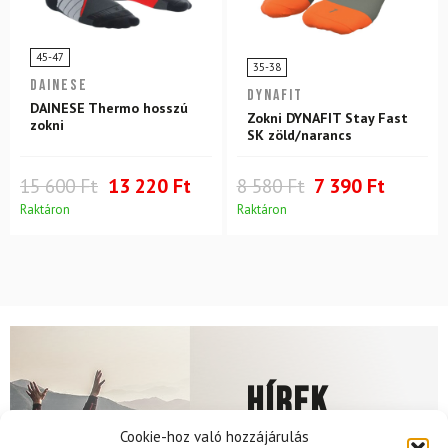
45-47
35-38
DAINESE
DYNAFIT
DAINESE Thermo hosszú
Zokni DYNAFIT Stay Fast
zokni
SK zöld/narancs
15 600 Ft
13 220 Ft
8 580 Ft
7 390 Ft
Raktáron
Raktáron
Hírek
Cookie-hoz való hozzájárulás