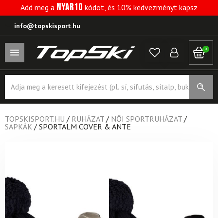
NYAR10
Add meg a
kódot, és 10% kedvezményt kapsz
info@topskisport.hu
0
Products
search
TOPSKISPORT.HU
/
RUHÁZAT
/
NŐI SPORTRUHÁZAT
/
SAPKÁK
/
SPORTALM COVER & ANTE