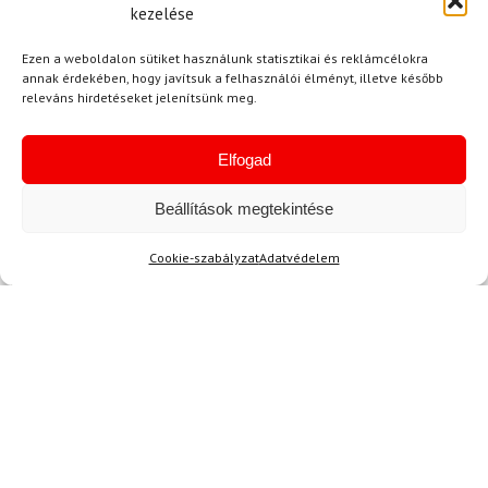
kezelése
Aktuális hírek megtekintése
Ezen a weboldalon sütiket használunk statisztikai és reklámcélokra
annak érdekében, hogy javítsuk a felhasználói élményt, illetve később
releváns hirdetéseket jelenítsünk meg.
Elfogad
Akció
Beállítások megtekintése
TERMÉKEK BEMUTATÁSA HASZNÁLAT KÖZBEN
Cookie-szabályzat
Adatvédelem
SZERETNE ELSŐKÉNT ÉRTESÜLNI AZ
ÚJDONSÁGAINKRÓL?