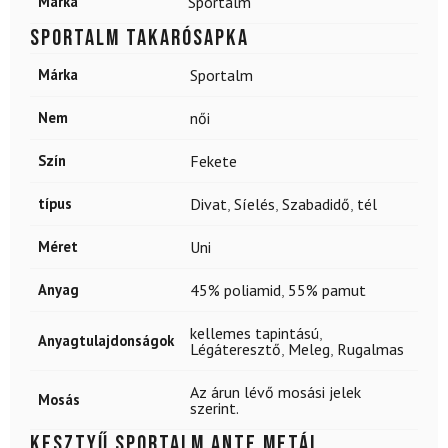
Márka
Sportalm
SPORTALM Takarósapka
Márka
Sportalm
Nem
női
Szín
Fekete
típus
Divat
,
Síelés
,
Szabadidő
,
tél
Méret
Uni
Anyag
45% poliamid
,
55% pamut
kellemes tapintású
,
Anyagtulajdonságok
Légáteresztő
,
Meleg
,
Rugalmas
Az árun lévő mosási jelek
Mosás
szerint.
Kesztyű SPORTALM Ante metál