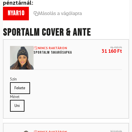
pénztárnál:
nyar10
Másolás a vágólapra
SPORTALM Cover & Ante
46 410
Ft
NINCS RAKTÁRON
31 160
Ft
SPORTALM Takarósapka
Szín
Fekete
Méret
Uni
97 110
Ft
NINCS RAKTÁRON