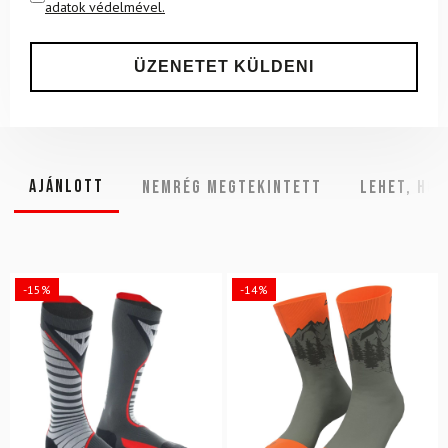
adatok védelmével.
Ajánlott
NEMRÉG MEGTEKINTETT
Lehet, hog
-15%
-14%