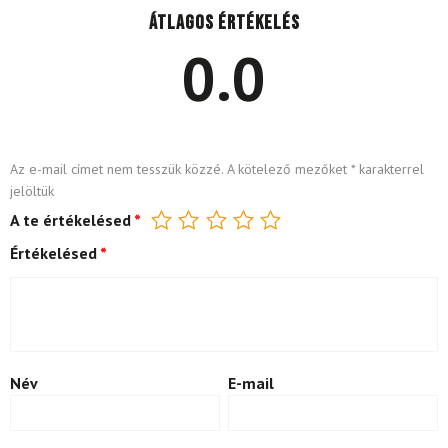
Átlagos értékelés
0.0
Az e-mail címet nem tesszük közzé.
A kötelező mezőket
*
karakterrel
jelöltük
A te értékelésed
*
Értékelésed
*
Név
E-mail