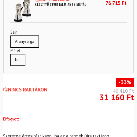
76 715
Ft
Kesztyű SPORTALM Ante metál
Szín
Aranysárga
Méret
Uni
-33%
NINCS RAKTÁRON
46 410
Ft
31 160
Ft
Elfogyott
Szeretne értesítést kapni, ha ez a termék újra raktáron