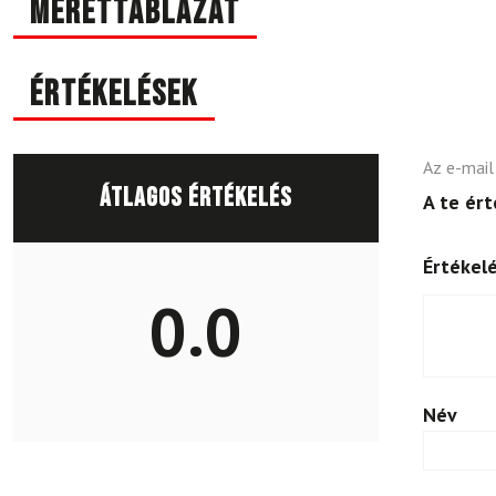
Mérettáblázat
Értékelések
Az e-mail
Átlagos értékelés
A te ér
Értékel
0.0
Név