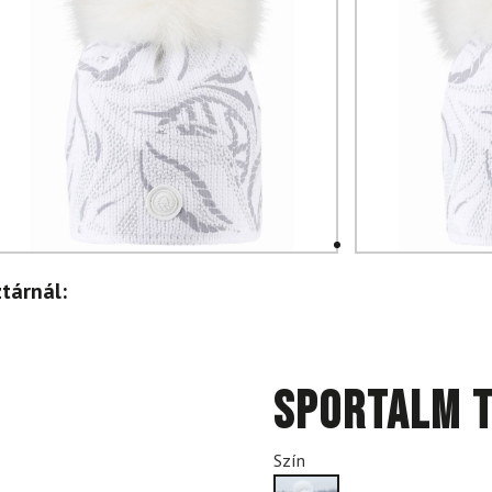
tárnál:
SPORTALM T
Szín