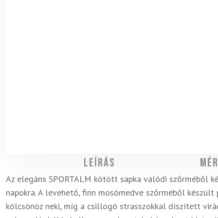
Leírás
Mér
Az elegáns SPORTALM kötött sapka valódi szőrméből ké
napokra. A levehető, finn mosómedve szőrméből készült
kölcsönöz neki, míg a csillogó strasszokkal díszített vi