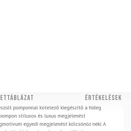
ettáblázat
Értékelések
szült pomponnal kötelező kiegészítő a hideg
 pompon stílusos és luxus megjelenést
rágmotívum egyedi megjelenést kölcsönöz neki. A