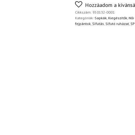
FoxPost
Ingyenes
Nem biztos a választásában
Hozzáadom a kívánsá
napon belül, indoklás nélkül
Cikkszám:
950132-0001
Kategóriák:
Sapkák
,
Kiegészítők
,
Női
fejpántok
,
Sífutás
,
Sífutó ruházat
,
SP