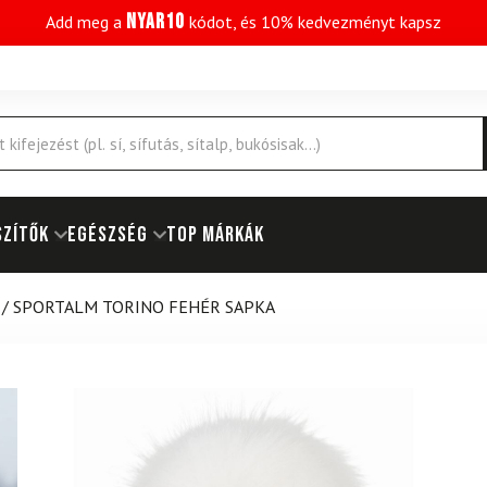
NYAR10
Add meg a
kódot, és 10% kedvezményt kapsz
SZÍTŐK
EGÉSZSÉG
Top márkák
/
SPORTALM TORINO FEHÉR SAPKA