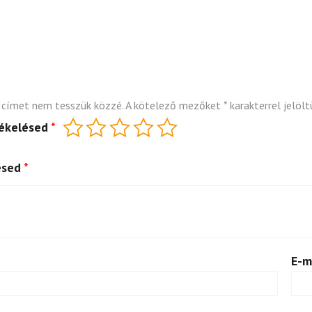
 címet nem tesszük közzé.
A kötelező mezőket
*
karakterrel jelölt
tékelésed
*
ésed
*
E-m