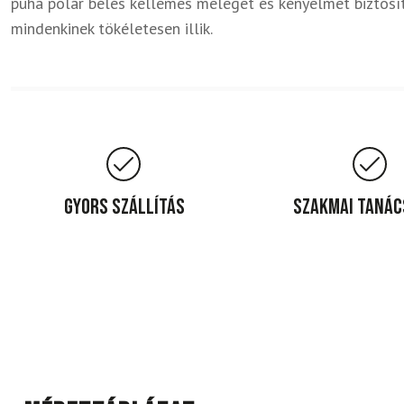
puha polár bélés kellemes meleget és kényelmet biztosít 
mindenkinek tökéletesen illik.
Gyors szállítás
Szakmai taná