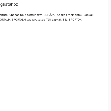
? Semmi gond – a terméket egyszerűen visszaküldheti 14
glistához
.
Mik a visszaküldés feltételei?
 sífutó ruházat
,
Női sportruházat
,
RUHÁZAT
,
Sapkák / fejpántok
,
Sapkák,
ORTALM
,
SPORTALM sapkák, sálak
,
Téli sapkák
,
TÉLI SPORTOK