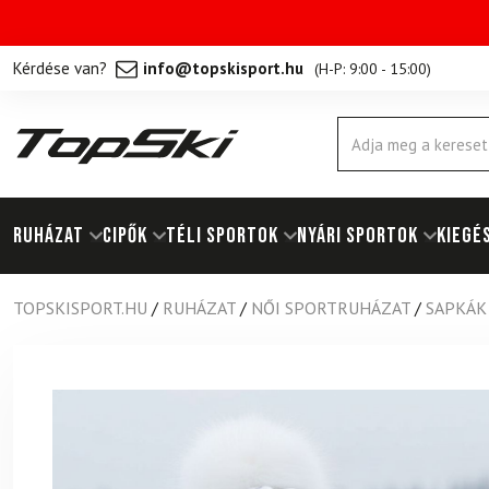
Kérdése van?
info@topskisport.hu
(
H-P: 9:00 - 15:00
)
Products
search
RUHÁZAT
Cipők
TÉLI SPORTOK
NYÁRI SPORTOK
KIEGÉ
TOPSKISPORT.HU
/
RUHÁZAT
/
NŐI SPORTRUHÁZAT
/
SAPKÁK