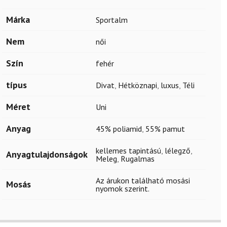
Márka
Sportalm
Nem
női
Szín
fehér
típus
Divat
,
Hétköznapi
,
luxus
,
Téli
Méret
Uni
Anyag
45% poliamid
,
55% pamut
kellemes tapintású
,
lélegző
,
Anyagtulajdonságok
Meleg
,
Rugalmas
Az árukon található mosási
Mosás
nyomok szerint.