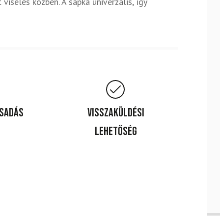
viselés közben. A sapka univerzális, így
csadás
Visszaküldési
lehetőség