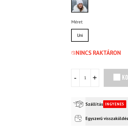
Méret
Uni
NINCS RAKTÁRON
SPORTALM
K
Torino
fehér
sapka
mennyiség
Szállítás
INGYENES
Egyszerű visszaküldé
Futár a címre
Ingyenes