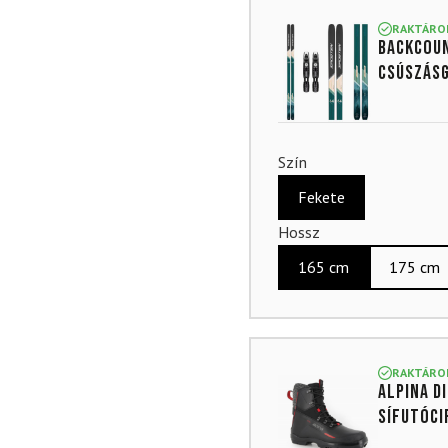
4.88
az
5-ből,
RAKTÁRO
Backcoun
értékelés
alapján
csúszásg
Szín
Fekete
Hossz
165 cm
175 cm
RAKTÁRO
ALPINA D
sífutóci