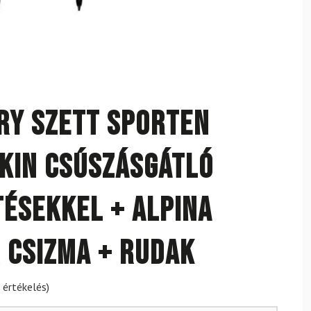
ry szett SPORTEN
KIN csúszásgátló
tésekkel + Alpina
 csizma + rudak
 értékelés)