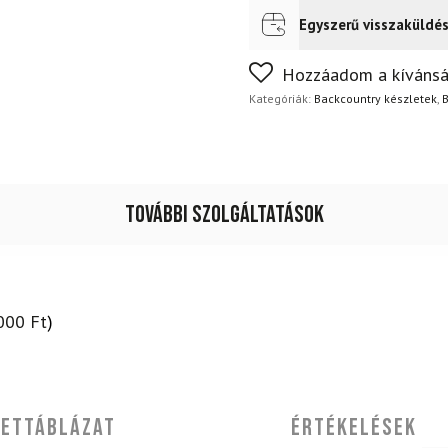
+
kötésekkel
Egyszerű visszaküldé
Futár a címre
Ingyenes
+
Alpina
Nem biztos a választásában
Hozzáadom a kívánsá
Discoverer
napon belül, indoklás nélkül
csizma
Kategóriák:
Backcountry készletek
,
B
+
rudak
mennyiség
További szolgáltatások
000
Ft
)
ettáblázat
Értékelések