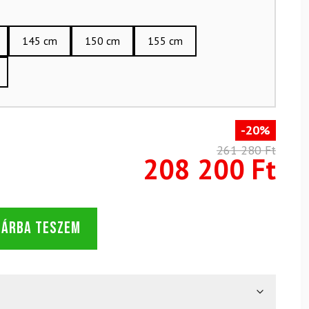
145 cm
150 cm
155 cm
-20%
261 280 Ft
208 200 Ft
SÁRBA TESZEM