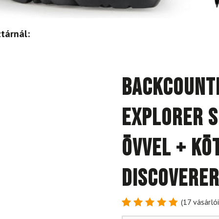
tárnál:
Backcount
Explorer S
övvel + kö
Discoverer
(
17
vásárlói
Értékelés
17