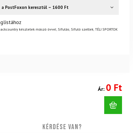
s a PostFoxon keresztül – 1600 Ft
? Semmi gond – a terméket egyszerűen visszaküldheti 14
glistához
.
Mik a visszaküldés feltételei?
ackcountry készletek mászó övvel
,
Sífutás
,
Sífutó szettek
,
TÉLI SPORTOK
0 Ft
Ár:
Kérdése van?