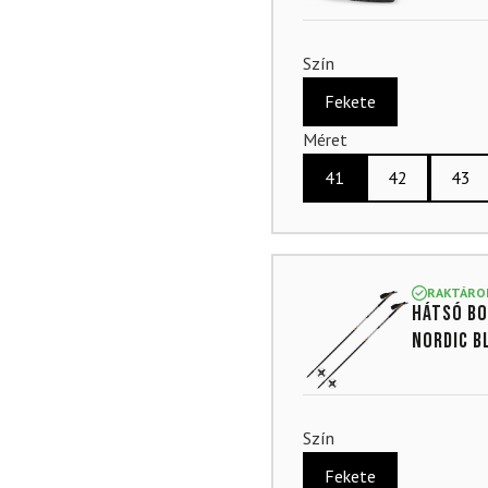
Szín
Fekete
Méret
41
42
43
RAKTÁRO
Hátsó bo
Nordic B
Szín
Fekete