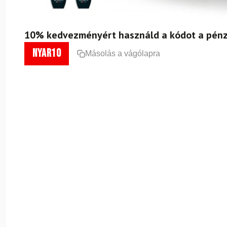
10% kedvezményért használd a kódot a pénz
nyar10
Másolás a vágólapra