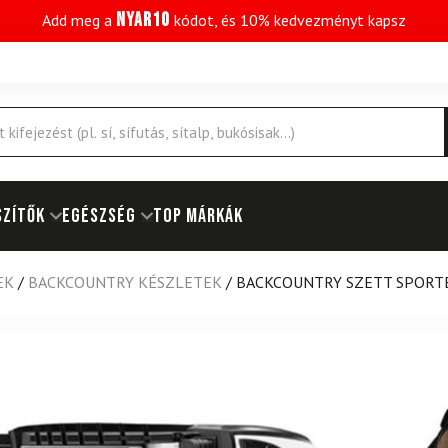
NYAR10
Add meg a
kódot, és 10% kedvezményt kapsz
SZÍTŐK
EGÉSZSÉG
Top márkák
EK
/
BACKCOUNTRY KÉSZLETEK
/
BACKCOUNTRY SZETT SPORTE