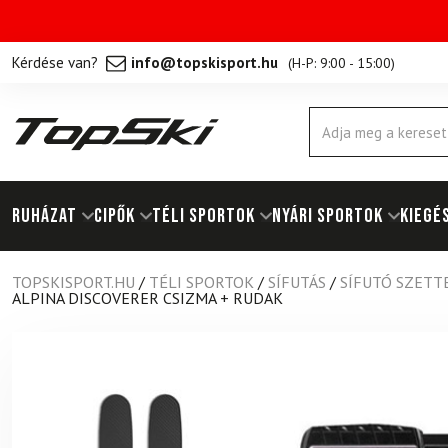
Kérdése van?
info@topskisport.hu
(
H-P: 9:00 - 15:00
)
Products
search
RUHÁZAT
Cipők
TÉLI SPORTOK
NYÁRI SPORTOK
KIEGÉ
TOPSKISPORT.HU
/
TÉLI SPORTOK
/
SÍFUTÁS
/
SÍFUTÓ SZETT
ALPINA DISCOVERER CSIZMA + RUDAK