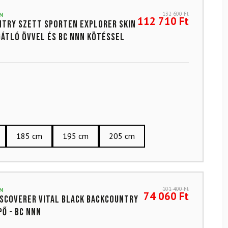
132 600
Ft
N
112 710
Ft
try szett SPORTEN Explorer SKIN
átló övvel és BC NNN kötéssel
185 cm
195 cm
205 cm
101 400
Ft
N
74 060
Ft
iscoverer Vital Black backcountry
pő - BC NNN