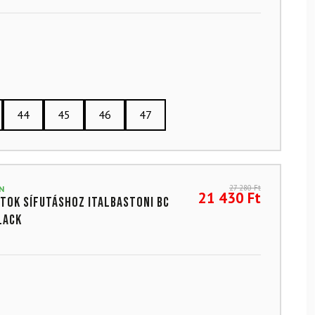
44
45
46
47
27 280
Ft
N
21 430
Ft
tok sífutáshoz ITALBASTONI BC
lack