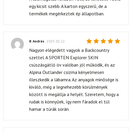
4
/ 5
egy kicsit szebb. A karton egyszerű, de a
termékek megérkeztek ép állapotban.
B. András
2025.02.22.
Értékelés:
Nagyon elégedett vagyok a Backcountry
5
/ 5
szettel. A SPORTEN Explorer SKIN
csúszásgátló öv valóban jól működik, és az
Alpina Outlander csizma kényelmesen
illeszkedik a lábamra. Az anyagok minősége is
kiváló, még a legnehezebb körülmények
között is megállja a helyét. Szeretem, hogy a
rudak is könnyűek, így nem fáradok el túl
hamar a túrák során.