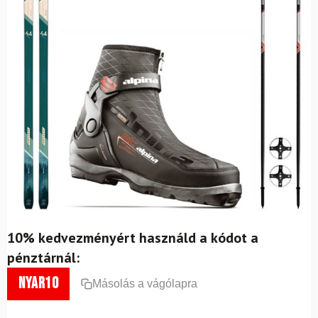
10% kedvezményért használd a kódot a
pénztárnál:
nyar10
Másolás a vágólapra