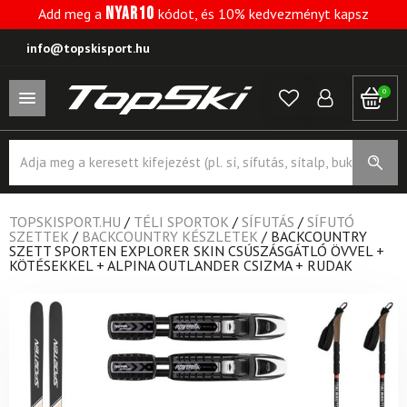
NYAR10
Add meg a
kódot, és 10% kedvezményt kapsz
info@topskisport.hu
0
Products
search
TOPSKISPORT.HU
/
TÉLI SPORTOK
/
SÍFUTÁS
/
SÍFUTÓ
SZETTEK
/
BACKCOUNTRY KÉSZLETEK
/
BACKCOUNTRY
SZETT SPORTEN EXPLORER SKIN CSÚSZÁSGÁTLÓ ÖVVEL +
KÖTÉSEKKEL + ALPINA OUTLANDER CSIZMA + RUDAK