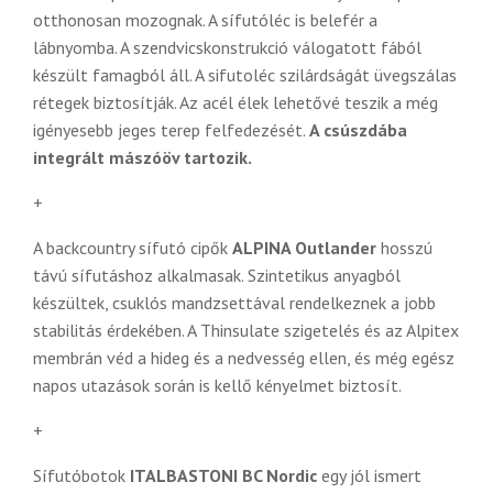
otthonosan mozognak. A sífutóléc is belefér a
lábnyomba. A szendvicskonstrukció válogatott fából
készült famagból áll. A sifutoléc szilárdságát üvegszálas
rétegek biztosítják. Az acél élek lehetővé teszik a még
igényesebb jeges terep felfedezését.
A csúszdába
integrált mászóöv tartozik.
+
A backcountry sífutó cipők
ALPINA Outlander
hosszú
távú sífutáshoz alkalmasak. Szintetikus anyagból
készültek, csuklós mandzsettával rendelkeznek a jobb
stabilitás érdekében. A Thinsulate szigetelés és az Alpitex
membrán véd a hideg és a nedvesség ellen, és még egész
napos utazások során is kellő kényelmet biztosít.
+
Sífutóbotok
ITALBASTONI BC Nordic
egy jól ismert