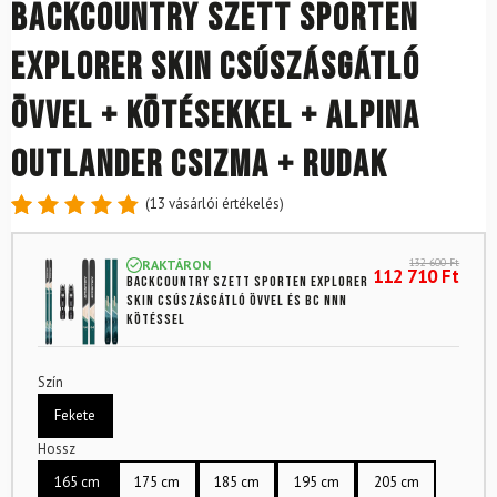
Backcountry szett SPORTEN
Explorer SKIN csúszásgátló
övvel + kötésekkel + Alpina
Outlander csizma + rudak
(
13
vásárlói értékelés)
Értékelés
13
4.85
az
132 600
Ft
RAKTÁRON
5-ből,
112 710
Ft
Backcountry szett SPORTEN Explorer
értékelés
SKIN csúszásgátló övvel és BC NNN
alapján
kötéssel
Szín
Fekete
Hossz
165 cm
175 cm
185 cm
195 cm
205 cm