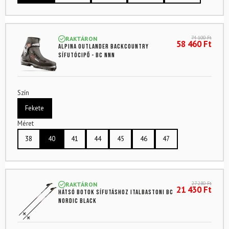
74 100
Ft
RAKTÁRON
58 460
Ft
ALPINA Outlander backcountry
sífutócipő - BC NNN
Szín
Fekete
Méret
38
40
41
44
45
46
47
27 280
Ft
RAKTÁRON
21 430
Ft
Hátsó botok sífutáshoz ITALBASTONI BC
Nordic Black