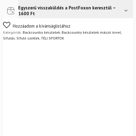
övvel
+
Egyszerű visszaküldés a PostFoxon keresztül –
Futár a címre
Ingyenes
kötésekkel
1600 Ft
+
Alpina
Nem biztos a választásában? Semmi gond – a terméket
Hozzáadom a kívánságlistához
Outlander
egyszerűen visszaküldheti 14 napon belül, indoklás nélkül.
Kategóriák:
Backcountry készletek
,
Backcountry készletek mászó övvel
,
csizma
Mik a visszaküldés feltételei?
Sífutás
,
Sífutó szettek
,
TÉLI SPORTOK
+
rudak
mennyiség