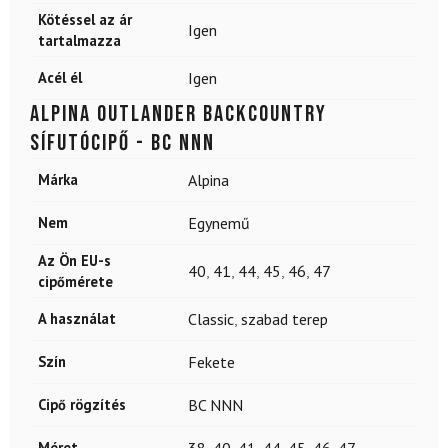
Kötéssel az ár
Igen
tartalmazza
Acél él
Igen
ALPINA Outlander backcountry
sífutócipő - BC NNN
Márka
Alpina
Nem
Egynemű
Az Ön EU-s
40
,
41
,
44
,
45
,
46
,
47
cipőmérete
A használat
Classic
,
szabad terep
Szín
Fekete
Cipő rögzítés
BC NNN
Méret
38
,
40
,
41
,
44
,
45
,
46
,
47