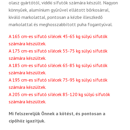
olasz gyártótól, vidéki sífutók számára készült. Nagyon
könnyűek, alumínium gyűrűvel ellátott bőrkosárral,
kiváló markolattal, pontosan a kézbe illeszkedő
markolattal és meghosszabbított puha fogantyúval.
A 165 cm-es sífutó sílécek 45-65 kg súlyú sífutók
számára készültek.
A 175 cm-es sífutó sílécek 55-75 kg súlyú sífutók
számára készültek.
A 185 cm-es sífutó sílécek 65-85 kg súlyú sífutók
számára készültek.
A 195 cm-es sífutó sílécek 75-95 kg súlyú sífutók
számára készültek.
A 205 cm-es sífutó sílécek 85-120 kg súlyú sífutók
számára készültek.
Mi felszereljük Önnek a kötést, és pontosan a
cipőhöz igazítjuk.