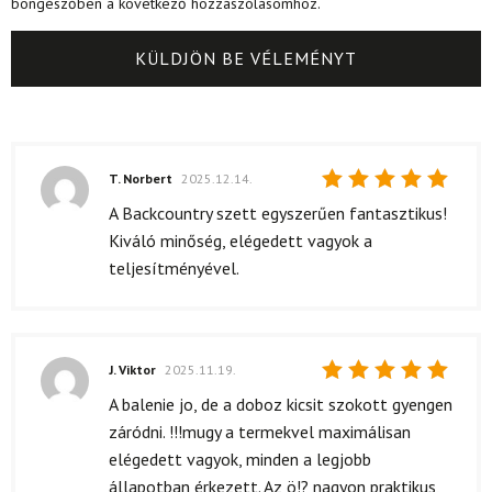
böngészőben a következő hozzászólásomhoz.
T. Norbert
2025.12.14.
Értékelés:
A Backcountry szett egyszerűen fantasztikus!
5
/ 5
Kiváló minőség, elégedett vagyok a
teljesítményével.
J. Viktor
2025.11.19.
Értékelés:
A balenie jo, de a doboz kicsit szokott gyengen
5
/ 5
záródni. !!!mugy a termekvel maximálisan
elégedett vagyok, minden a legjobb
állapotban érkezett. Az ö!? nagyon praktikus,