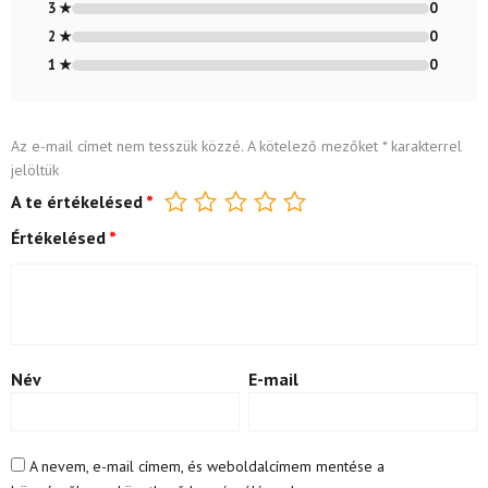
3 ★
0
2 ★
0
1 ★
0
Az e-mail címet nem tesszük közzé.
A kötelező mezőket
*
karakterrel
jelöltük
A te értékelésed
*
Értékelésed
*
Név
E-mail
A nevem, e-mail címem, és weboldalcímem mentése a