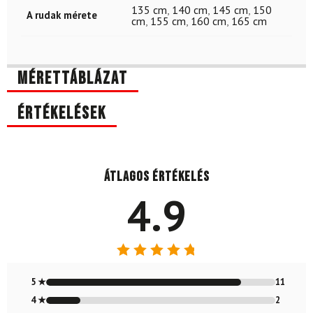
135 cm
,
140 cm
,
145 cm
,
150
A rudak mérete
cm
,
155 cm
,
160 cm
,
165 cm
Mérettáblázat
Értékelések
Átlagos értékelés
4.9
Értékelés:
4.85
/ 5
5 ★
11
4 ★
2