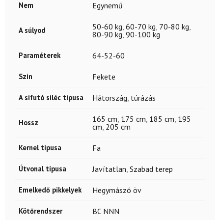
Nem
Egynemű
50-60 kg
,
60-70 kg
,
70-80 kg
,
A súlyod
80-90 kg
,
90-100 kg
Paraméterek
64-52-60
Szín
Fekete
A sífutó síléc típusa
Hátország
,
túrázás
165 cm
,
175 cm
,
185 cm
,
195
Hossz
cm
,
205 cm
Kernel típusa
Fa
Útvonal típusa
Javítatlan
,
Szabad terep
Emelkedő pikkelyek
Hegymászó öv
Kötőrendszer
BC NNN