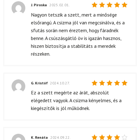
J. Piroska
2025.02.01.
Értékelés:
Nagyon tetszik a szett, mert a minősége
5
/ 5
elsőrangú. A csizma jól van megcsinálva, és a
sfutás során nem éreztem, hogy fáradnék
benne. A csúszásgátló öv is igazán hasznos,
hiszen biztosítja a stabilitáts a meredek
részeken.
G. Kristóf
2024.10.27.
Értékelés:
Ez a szett megérte az árát, abszolút
5
/ 5
elégedett vagyok. A csizma kényelmes, és a
kiegészítők is jól működnek.
K. Renáta
2024.09.22.