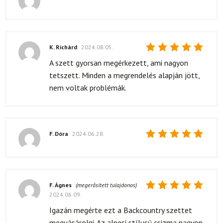
Értékelés:
4
/ 5
K. Richárd
2024.08.05.
Értékelés:
A szett gyorsan megérkezett, ami nagyon
5
/ 5
tetszett. Minden a megrendelés alapján jött,
nem voltak problémák.
F. Dóra
2024.06.28.
Értékelés:
5
/ 5
F. Ágnes
(megerősített tulajdonos)
2024.06.09.
Értékelés:
5
/ 5
Igazán megérte ezt a Backcountry szettet
megvásárolni. Az alpesi stílusú csizma nagyon