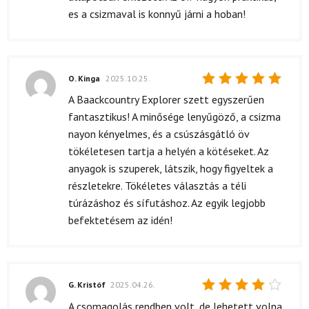
es a csizmaval is konnyű járni a hoban!
O. Kinga
2025.10.25.
Értékelés:
A Baackcountry Explorer szett egyszerűen
5
/ 5
fantasztikus! A minősége lenyűgöző, a csizma
nayon kényelmes, és a csúszásgátló öv
tökéletesen tartja a helyén a kötéseket. Az
anyagok is szuperek, látszik, hogy figyeltek a
részletekre. Tökéletes választás a téli
túrázáshoz és sífutáshoz. Az egyik legjobb
befektetésem az idén!
G. Kristóf
2025.04.26.
Értékelés:
A csomagolás rendben volt, de lehetett volna