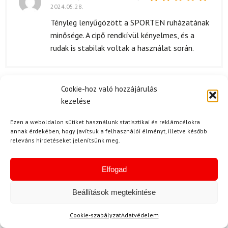
2024.05.28.
Értékelés:
5
/ 5
Tényleg lenyűgözött a SPORTEN ruházatának
minősége. A cipő rendkívül kényelmes, és a
rudak is stabilak voltak a használat során.
Cookie-hoz való hozzájárulás
K. Gergő
2024.05.02.
kezelése
Értékelés:
Korrekt.
5
/ 5
Ezen a weboldalon sütiket használunk statisztikai és reklámcélokra
annak érdekében, hogy javítsuk a felhasználói élményt, illetve később
releváns hirdetéseket jelenítsünk meg.
G. Kristóf
(megerősített tulajdonos)
2024.04.01.
Elfogad
Értékelés:
5
/ 5
A termékek kiváló minősége mellett a
Beállítások megtekintése
kedvező ár is fontos szempont volt
számomra. Megérte megvenni.
Cookie-szabályzat
Adatvédelem