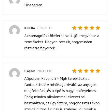
Értékelés:
Hihetetlen.
5
/ 5
B. Csilla
2024.11.11.
Értékelés:
A csomagolás tökéletes volt, jól megvédte a
5
/ 5
termékeket. Nagyon tetszik, hogy minden
részletre figyeltek.
F. Ágnes
2024.11.05.
Értékelés:
A Sporten Favorit 54 MgE terepkészlet
5
/ 5
fantasztikus! A minősége kiváló, az anyagok
megfelelőek, és a cipő is nagyon kényelmes.
Eddig minden alkalommal élvezettel
használtam, és úgy érzem, hogy hosszú távon
szolgálni fog. A rudak is stabilak, jól bírják a