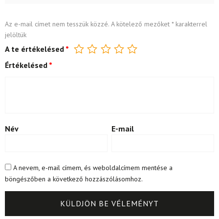
Az e-mail címet nem tesszük közzé.
A kötelező mezőket
*
karakterrel
jelöltük
A te értékelésed
*
Értékelésed
*
Név
E-mail
A nevem, e-mail címem, és weboldalcímem mentése a
böngészőben a következő hozzászólásomhoz.