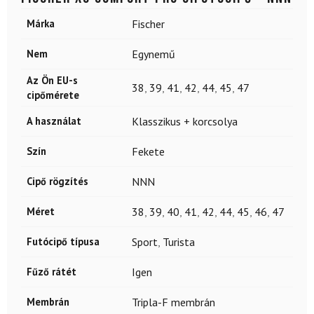
Márka
Fischer
Nem
Egynemű
Az Ön EU-s
38
,
39
,
41
,
42
,
44
,
45
,
47
cipőmérete
A használat
Klasszikus + korcsolya
Szín
Fekete
Cipő rögzítés
NNN
Méret
38
,
39
,
40
,
41
,
42
,
44
,
45
,
46
,
47
Futócipő típusa
Sport
,
Turista
Fűző rátét
Igen
Membrán
Tripla-F membrán