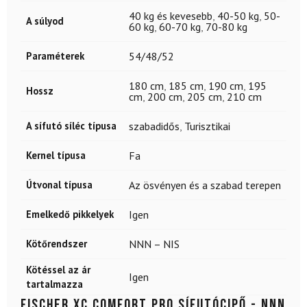
40 kg és kevesebb
,
40-50 kg
,
50-
A súlyod
60 kg
,
60-70 kg
,
70-80 kg
Paraméterek
54/48/52
180 cm
,
185 cm
,
190 cm
,
195
Hossz
cm
,
200 cm
,
205 cm
,
210 cm
A sífutó síléc típusa
szabadidős
,
Turisztikai
Kernel típusa
Fa
Útvonal típusa
Az ösvényen és a szabad terepen
Emelkedő pikkelyek
Igen
Kötőrendszer
NNN – NIS
Kötéssel az ár
Igen
tartalmazza
FISCHER XC Comfort Pro sífutócipő - NNN