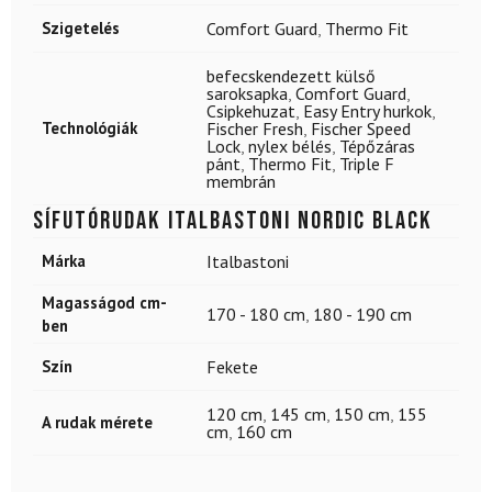
Szigetelés
Comfort Guard
,
Thermo Fit
befecskendezett külső
saroksapka
,
Comfort Guard
,
Csipkehuzat
,
Easy Entry hurkok
,
Technológiák
Fischer Fresh
,
Fischer Speed
Lock
,
nylex bélés
,
Tépőzáras
pánt
,
Thermo Fit
,
Triple F
membrán
Sífutórudak ITALBASTONI Nordic Black
Márka
Italbastoni
Magasságod cm-
170 - 180 cm
,
180 - 190 cm
ben
Szín
Fekete
120 cm
,
145 cm
,
150 cm
,
155
A rudak mérete
cm
,
160 cm