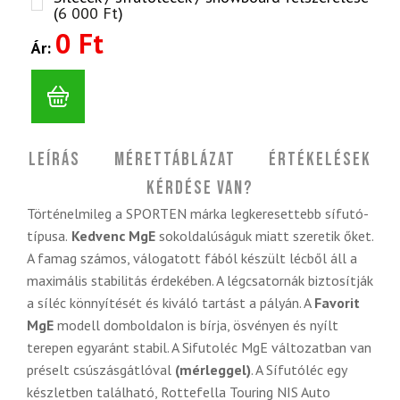
(
6 000
Ft
)
0 Ft
Ár:
Leírás
Mérettáblázat
Értékelések
Kérdése van?
Történelmileg a SPORTEN márka legkeresettebb sífutó-
típusa.
Kedvenc MgE
sokoldalúságuk miatt szeretik őket.
A famag számos, válogatott fából készült lécből áll a
maximális stabilitás érdekében. A légcsatornák biztosítják
a síléc könnyítését és kiváló tartást a pályán. A
Favorit
MgE
modell domboldalon is bírja, ösvényen és nyílt
terepen egyaránt stabil. A Sifutoléc MgE változatban van
préselt csúszásgátlóval
(mérleggel)
. A Sífutóléc egy
készletben található, Rottefella Touring NIS Auto