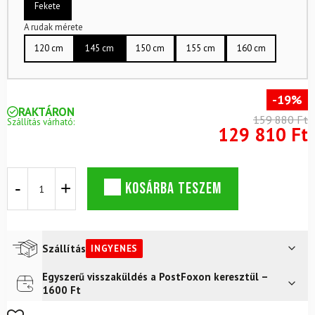
Fekete
A rudak mérete
120 cm
145 cm
150 cm
155 cm
160 cm
-19%
RAKTÁRON
159 880 Ft
Szállítás várható:
129 810 Ft
SPORTEN
KOSÁRBA TESZEM
Favorit
54
MgE
terepkészlet
NNN
Szállítás
INGYENES
kötéssel
+
Egyszerű visszaküldés a PostFoxon keresztül –
Futár a címre
Ingyenes
Fischer
1600 Ft
cipő
+