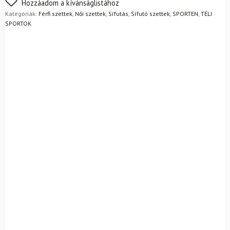
Nem biztos a választásában? Semmi gond – a terméket
Hozzáadom a kívánságlistához
rudak
egyszerűen visszaküldheti 14 napon belül, indoklás nélkül.
Kategóriák:
Férfi szettek
,
Női szettek
,
Sífutás
,
Sífutó szettek
,
SPORTEN
,
TÉLI
mennyiség
Mik a visszaküldés feltételei?
SPORTOK