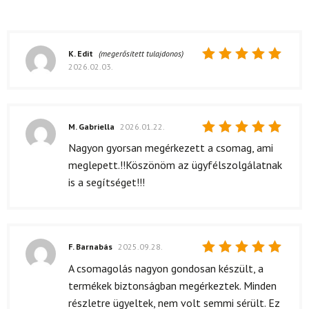
K. Edit
(megerősített tulajdonos)
2026.02.03.
Értékelés:
5
/ 5
M. Gabriella
2026.01.22.
Értékelés:
Nagyon gyorsan megérkezett a csomag, ami
5
/ 5
meglepett.!!Köszönöm az ügyfélszolgálatnak
is a segítséget!!!
F. Barnabás
2025.09.28.
Értékelés:
A csomagolás nagyon gondosan készült, a
5
/ 5
termékek biztonságban megérkeztek. Minden
részletre ügyeltek, nem volt semmi sérült. Ez