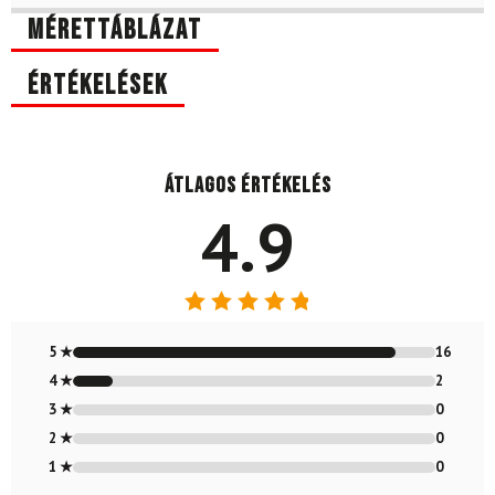
Mérettáblázat
Értékelések
Átlagos értékelés
4.9
Értékelés:
4.89
/ 5
5 ★
16
4 ★
2
3 ★
0
2 ★
0
1 ★
0