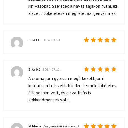
kihívásokat. Szeretek a havas tájakon futni, ez
a szett tökéletesen megfelel az igényeimnek.
F. Géza
2024.09.30.
Értékelés:
5
/ 5
B. Anikó
2024.07.12.
Értékelés:
A csomagom gyorsan megérkezett, ami
5
/ 5
különösen tetszett. Minden termék tökéletes
állapotban volt, és a szállítás is
zökkenőmentes volt.
N. Mária
(megerősített tulajdonos)