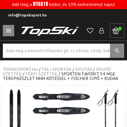
NYAR10
Add meg a
kódot, és 10% kedvezményt kapsz
info@topskisport.hu
0
Products
search
TOPSKISPORT.HU
/
TÉLI SPORTOK
/
SÍFUTÁS
/
SÍFUTÓ
SZETTEK
/
FÉRFI SZETTEK
/
SPORTEN FAVORIT 54 MGE
TEREPKÉSZLET NNN KÖTÉSSEL + FISCHER CIPŐ + RUDAK