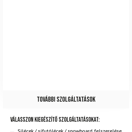
További szolgáltatások
Válasszon kiegészítő szolgáltatásokat:
Sílécek / sífutólécek / snowboard felszerelése