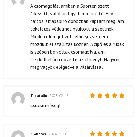
Értékelés:
A csomagolás, amiben a Sporten szett
5
/ 5
érkezett, valóban figyelemre méltó. Egy
tartós, strapabíró dobozban kaptam meg, ami
tökéletes védelmet nyújtott a szettnek.
Minden elem jól volt elhelyezve, nem
mozdult el szállítás közben. A cipő és a rudak
is szépen be voltak csomagolva, ami
érzékelhetően növelte az élményt. Nagyon
meg vagyok elégedve a vásárlással.
T. Katalin
2025.02.16.
Értékelés:
Csúcsminőség!
5
/ 5
B. András
2024.11.16.