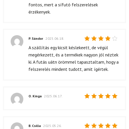
fontos, mert a sífutó felszerelések
érzékenyek.
P. Sándor
2025.06.18.
Értékelés:
A szállítás egy kicsit késlekeett, de végül
4
/ 5
megérkezett, és a termékek nagyon jól néztek
ki. A futás uátn örömmel tapasztaltam, hogy a
felszerelés mindent tudott, amit ígértek.
O. Kinga
2025.06.17.
Értékelés:
5
/ 5
B. Csilla
2025.05.26.