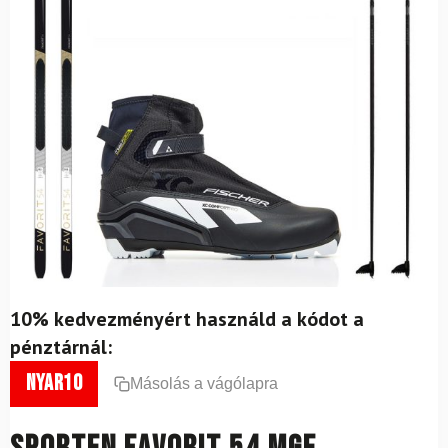
10% kedvezményért használd a kódot a
pénztárnál:
nyar10
Másolás a vágólapra