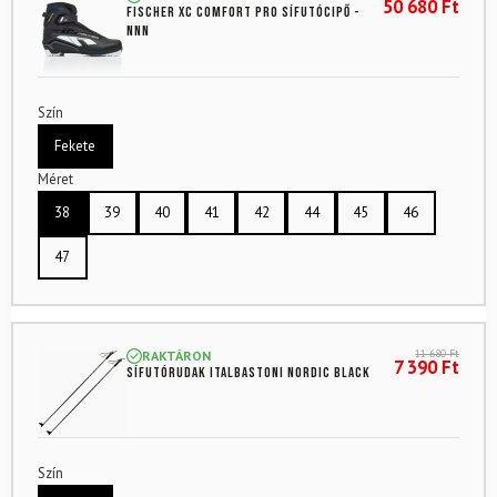
50 680
Ft
FISCHER XC Comfort Pro sífutócipő -
NNN
Szín
Fekete
Méret
38
39
40
41
42
44
45
46
47
11 680
Ft
RAKTÁRON
7 390
Ft
Sífutórudak ITALBASTONI Nordic Black
Szín