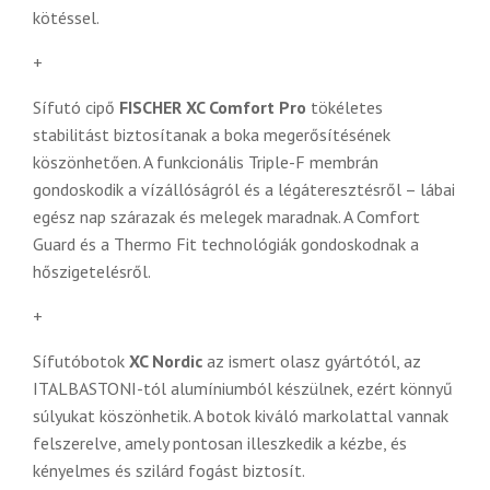
kötéssel.
+
Sífutó cipő
FISCHER XC Comfort Pro
tökéletes
stabilitást biztosítanak a boka megerősítésének
köszönhetően. A funkcionális Triple-F membrán
gondoskodik a vízállóságról és a légáteresztésről – lábai
egész nap szárazak és melegek maradnak. A Comfort
Guard és a Thermo Fit technológiák gondoskodnak a
hőszigetelésről.
+
Sífutóbotok
XC Nordic
az ismert olasz gyártótól, az
ITALBASTONI-tól alumíniumból készülnek, ezért könnyű
súlyukat köszönhetik. A botok kiváló markolattal vannak
felszerelve, amely pontosan illeszkedik a kézbe, és
kényelmes és szilárd fogást biztosít.