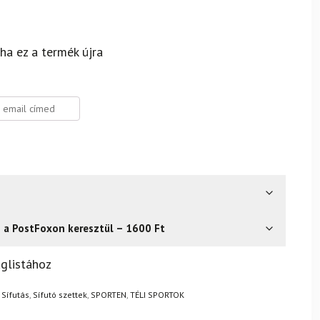
 ha ez a termék újra
s a PostFoxon keresztül – 1600 Ft
? Semmi gond – a terméket egyszerűen visszaküldheti 14
glistához
.
Mik a visszaküldés feltételei?
,
Sífutás
,
Sífutó szettek
,
SPORTEN
,
TÉLI SPORTOK