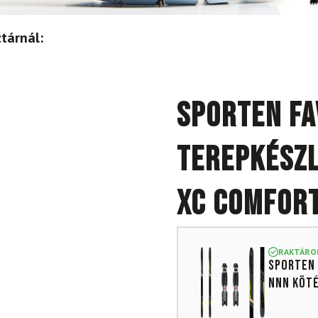
tárnál:
SPORTEN Fa
terepkészl
XC Comfort
RAKTÁRO
SPORTEN 
NNN köt