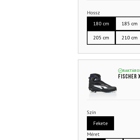
Hossz
180 cm
185 cm
205 cm
210 cm
RAKTÁRO
FISCHER 
Szín
Fekete
Méret