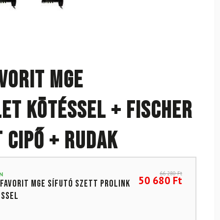
vorit MgE
et kötéssel + Fischer
 cipő + rudak
66 280
Ft
N
50 680
Ft
Favorit MgE sífutó szett Prolink
éssel