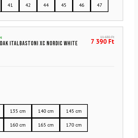
41
42
44
45
46
47
11 680
Ft
N
7 390
Ft
dak ITALBASTONI XC Nordic White
135 cm
140 cm
145 cm
160 cm
165 cm
170 cm