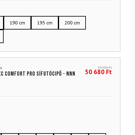
190 cm
195 cm
200 cm
58 500
Ft
N
50 680
Ft
XC Comfort Pro sífutócipő - NNN