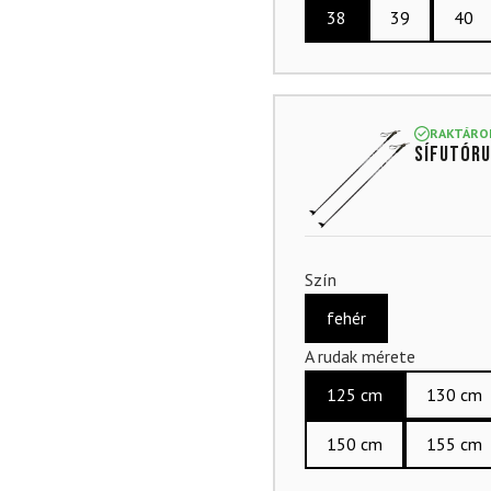
38
39
40
RAKTÁRO
Sífutóru
Szín
fehér
A rudak mérete
125 cm
130 cm
150 cm
155 cm