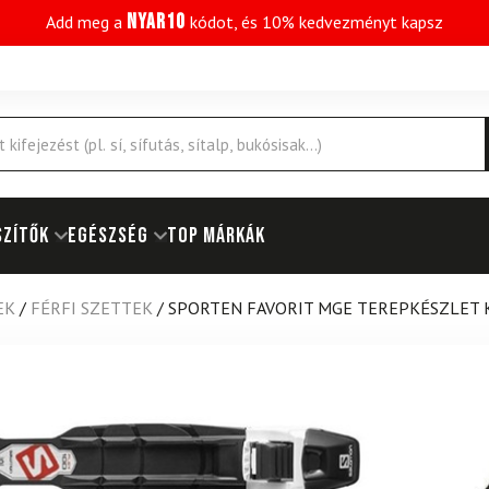
NYAR10
Add meg a
kódot, és 10% kedvezményt kapsz
SZÍTŐK
EGÉSZSÉG
Top márkák
EK
/
FÉRFI SZETTEK
/
SPORTEN FAVORIT MGE TEREPKÉSZLET K