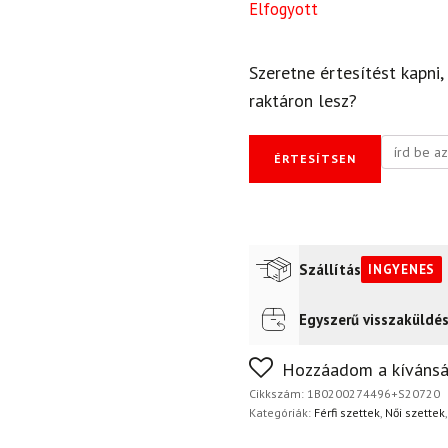
Elfogyott
Szeretne értesítést kapni,
raktáron lesz?
ÉRTESÍTSEN
Szállítás
INGYENES
Egyszerű visszaküldé
Futár a címre
Ingyenes
Nem biztos a választásában
Hozzáadom a kívánsá
napon belül, indoklás nélkül
Cikkszám:
1B0200274496+S20720
Kategóriák:
Férfi szettek
,
Női szettek