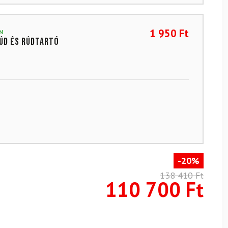
1 950
Ft
N
úd és rúdtartó
-20%
138 410
Ft
110 700
Ft