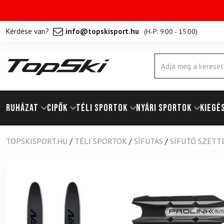
Kérdése van?
info@topskisport.hu
(
H-P: 9:00 - 15:00
)
Products
search
RUHÁZAT
Cipők
TÉLI SPORTOK
NYÁRI SPORTOK
KIEGÉ
TOPSKISPORT.HU
/
TÉLI SPORTOK
/
SÍFUTÁS
/
SÍFUTÓ SZETT