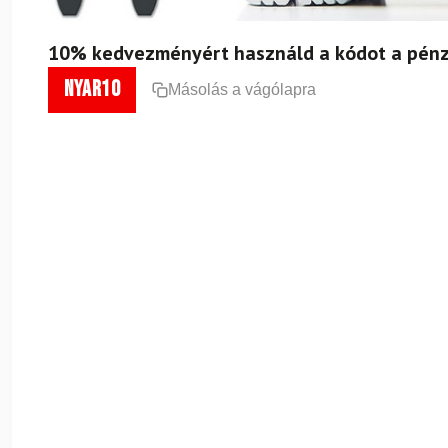
10% kedvezményért használd a kódot a pénz
nyar10
Másolás a vágólapra