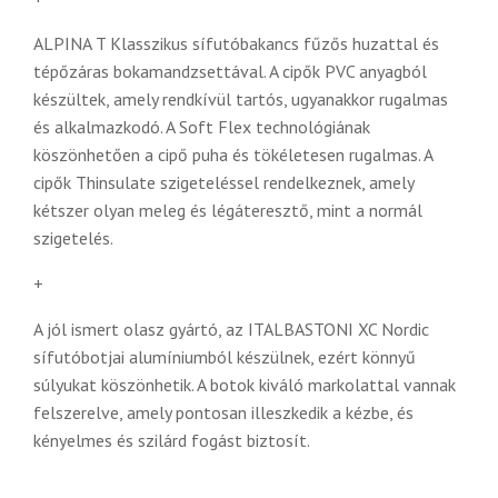
ALPINA T Klasszikus sífutóbakancs
fűzős huzattal és
tépőzáras bokamandzsettával. A cipők PVC anyagból
készültek, amely rendkívül tartós, ugyanakkor rugalmas
és alkalmazkodó. A Soft Flex technológiának
köszönhetően a cipő puha és tökéletesen rugalmas. A
cipők Thinsulate szigeteléssel rendelkeznek, amely
kétszer olyan meleg és légáteresztő, mint a normál
szigetelés.
+
A jól ismert olasz gyártó, az ITALBASTONI XC Nordic
sífutóbotjai alumíniumból készülnek, ezért könnyű
súlyukat köszönhetik. A botok kiváló markolattal vannak
felszerelve, amely pontosan illeszkedik a kézbe, és
kényelmes és szilárd fogást biztosít.