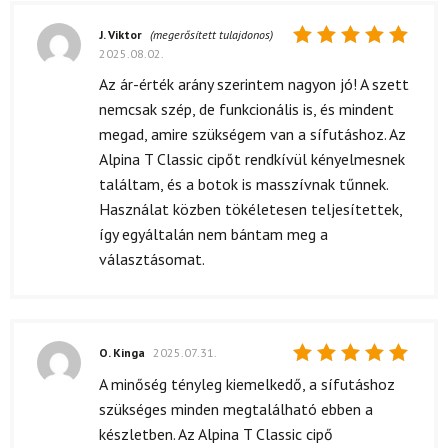
J. Viktor
(megerősített tulajdonos)
2025.08.02.
Értékelés:
5
/ 5
Az ár-érték arány szerintem nagyon jó! A szett
nemcsak szép, de funkcionális is, és mindent
megad, amire szükségem van a sífutáshoz. Az
Alpina T Classic cipőt rendkívül kényelmesnek
találtam, és a botok is masszívnak tűnnek.
Használat közben tökéletesen teljesítettek,
így egyáltalán nem bántam meg a
választásomat.
O. Kinga
2025.07.31.
Értékelés:
A minőség tényleg kiemelkedő, a sífutáshoz
5
/ 5
szükséges minden megtalálható ebben a
készletben. Az Alpina T Classic cipő