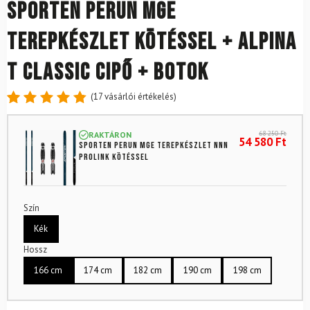
SPORTEN Perun MgE
terepkészlet kötéssel + Alpina
T Classic cipő + botok
(
17
vásárlói értékelés)
Értékelés
17
4.88
az
68 250
Ft
RAKTÁRON
5-ből,
54 580
Ft
SPORTEN Perun MgE terepkészlet NNN
értékelés
Prolink kötéssel
alapján
Szín
Kék
Hossz
166 cm
174 cm
182 cm
190 cm
198 cm