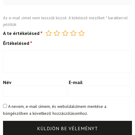
Az e-mail címet nem tesszük közzé.
A kötelező mezőket
*
karakterrel
jelöltük
A te értékelésed
*
Értékelésed
*
Név
E-mail
A nevem, e-mail címem, és weboldalcímem mentése a
böngészőben a következő hozzászólásomhoz.