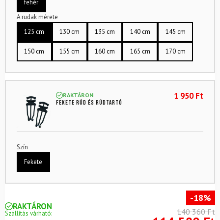
fehér
A rudak mérete
125 cm
130 cm
135 cm
140 cm
145 cm
150 cm
155 cm
160 cm
165 cm
170 cm
1 950
Ft
RAKTÁRON
Fekete rúd és rúdtartó
Szín
Fekete
-18%
RAKTÁRON
140 360 Ft
Szállítás várható: