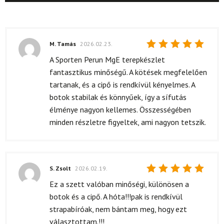
M. Tamás
2026.02.23.
Értékelés:
A Sporten Perun MgE terepkészlet
5
/ 5
fantasztikus minőségű. A kötések megfelelően
tartanak, és a cipő is rendkívül kényelmes. A
botok stabilak és könnyűek, így a sífutás
élménye nagyon kellemes. Összességében
minden részletre figyeltek, ami nagyon tetszik.
S. Zsolt
2026.02.19.
Értékelés:
Ez a szett valóban minőségi, különösen a
5
/ 5
botok és a cipő. A hóta!!!pak is rendkívül
strapabíróak, nem bántam meg, hogy ezt
választottam.!!!