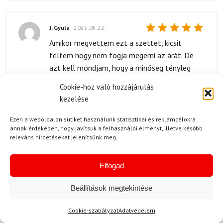
J. Gyula
2025.05.22.
Értékelés:
Amikor megvettem ezt a szettet, kicsit
5
/ 5
féltem hogy nem fogja megerni az árát. De
azt kell mondjam, hogy a minőseg tényleg
szuper. A cipő nagyon kényelmes, a kötések jól
Cookie-hoz való hozzájárulás
működnek és a botok is meglepően konnyűek.
kezelése
Összességében nagyon jó termékvel van
dolgom.
Ezen a weboldalon sütiket használunk statisztikai és reklámcélokra
annak érdekében, hogy javítsuk a felhasználói élményt, illetve később
releváns hirdetéseket jelenítsünk meg.
B. Roland
2025.05.07.
Elfogad
Értékelés:
A kiszállítás gyors volt és zökkenőmentes.
5
/ 5
Beállítások megtekintése
Csak pozitívan tudok nyilatkozni a
szolgáltatásról.
Cookie-szabályzat
Adatvédelem