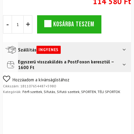
114 580 Ft
SPORTEN
KOSÁRBA TESZEM
Perun
MgE
terepkészlet
kötéssel
+
Szállítás
INGYENES
Alpina
T
Egyszerű visszaküldés a PostFoxon keresztül –
Futár a címre
Ingyenes
Classic
1600 Ft
cipő
+
Nem biztos a választásában? Semmi gond – a terméket
Hozzáadom a kívánságlistához
botok
egyszerűen visszaküldheti 14 napon belül, indoklás nélkül.
Cikkszám:
1B1107654487+5980
mennyiség
Mik a visszaküldés feltételei?
Kategóriák:
Férfi szettek
,
Sífutás
,
Sífutó szettek
,
SPORTEN
,
TÉLI SPORTOK