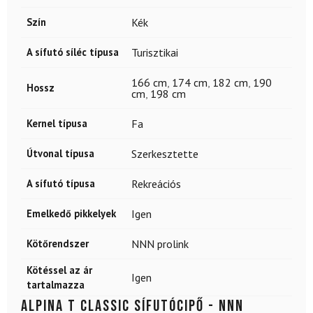
Szín
Kék
A sífutó síléc típusa
Turisztikai
166 cm
,
174 cm
,
182 cm
,
190
Hossz
cm
,
198 cm
Kernel típusa
Fa
Útvonal típusa
Szerkesztette
A sífutó típusa
Rekreációs
Emelkedő pikkelyek
Igen
Kötőrendszer
NNN prolink
Kötéssel az ár
Igen
tartalmazza
ALPINA T Classic sífutócipő - NNN