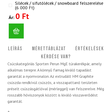
Sílécek / sífutólécek / snowboard felszerelése
(
6 000
Ft
)
0 Ft
Ár:
Leírás
Mérettáblázat
Értékelések
Kérdése van?
Csúcskategóriás Sporten Perun MgE túrakerékpár, amely
alkalmas terepre. A könnyű famag kiváló tapadást
garantál a nyomvonalon. Az extrudált HM Graphite
csúszda rendkívül csúszós, a visszapattanó területen
préselt csúszásgátlóval (mérleggel) van felszerelve. Még
rosszabb hóviszonyok között is kiváló visszaverődést
garantál.
+