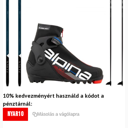
10% kedvezményért használd a kódot a
pénztárnál:
nyar10
Másolás a vágólapra