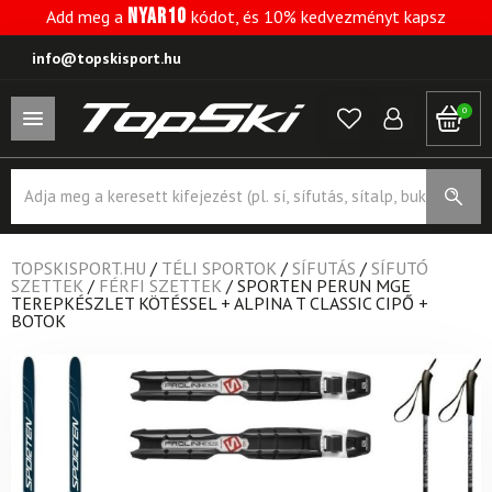
NYAR10
Add meg a
kódot, és 10% kedvezményt kapsz
info@topskisport.hu
0
Products
search
TOPSKISPORT.HU
/
TÉLI SPORTOK
/
SÍFUTÁS
/
SÍFUTÓ
SZETTEK
/
FÉRFI SZETTEK
/
SPORTEN PERUN MGE
TEREPKÉSZLET KÖTÉSSEL + ALPINA T CLASSIC CIPŐ +
BOTOK