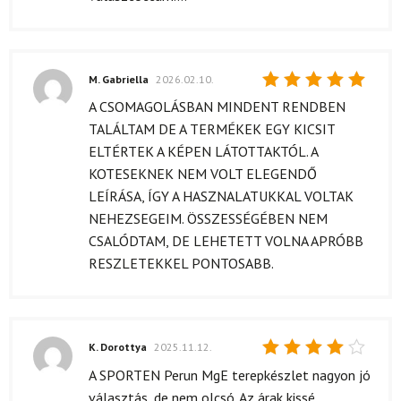
M. Gabriella
2026.02.10.
Értékelés:
A CSOMAGOLÁSBAN MINDENT RENDBEN
5
/ 5
TALÁLTAM DE A TERMÉKEK EGY KICSIT
ELTÉRTEK A KÉPEN LÁTOTTAKTÓL. A
KOTESEKNEK NEM VOLT ELEGENDŐ
LEÍRÁSA, ÍGY A HASZNALATUKKAL VOLTAK
NEHEZSEGEIM. ÖSSZESSÉGÉBEN NEM
CSALÓDTAM, DE LEHETETT VOLNA APRÓBB
RESZLETEKKEL PONTOSABB.
K. Dorottya
2025.11.12.
Értékelés:
A SPORTEN Perun MgE terepkészlet nagyon jó
4
/ 5
választás, de nem olcsó. Az árak kissé