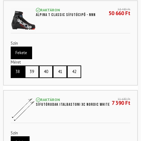
58 480
Ft
RAKTÁRON
50 660
Ft
ALPINA T Classic sífutócipő - NNN
Szín
Fekete
Méret
38
39
40
41
42
11 680
Ft
RAKTÁRON
7 390
Ft
Sífutórudak ITALBASTONI XC Nordic White
Szín