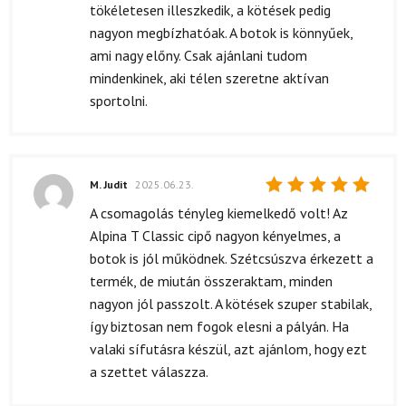
tökéletesen illeszkedik, a kötések pedig
nagyon megbízhatóak. A botok is könnyűek,
ami nagy előny. Csak ajánlani tudom
mindenkinek, aki télen szeretne aktívan
sportolni.
M. Judit
2025.06.23.
Értékelés:
A csomagolás tényleg kiemelkedő volt! Az
5
/ 5
Alpina T Classic cipő nagyon kényelmes, a
botok is jól működnek. Szétcsúszva érkezett a
termék, de miután összeraktam, minden
nagyon jól passzolt. A kötések szuper stabilak,
így biztosan nem fogok elesni a pályán. Ha
valaki sífutásra készül, azt ajánlom, hogy ezt
a szettet válaszza.