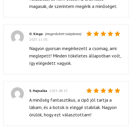
magasak, de szerintem megérik a minőséget.
O. Kinga
(megerősített tulajdonos)
2025.11.03.
Értékelés:
5
/ 5
Nagyon gyorsan megérkezett a csomag, ami
meglepett! Minden tökéletes állapotban volt,
így elégedett vagyok.
S. Hajnalka
2025.08.15.
Értékelés:
A minőség fantasztikus, a cipő jól tartja a
5
/ 5
lábam, és a botok is eléggé stabilak. Nagyon
örülök, hogy ezt választottam!