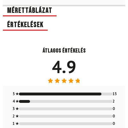
Mérettáblázat
Értékelések
Átlagos értékelés
4.9
Értékelés:
4.88
/ 5
5 ★
15
4 ★
2
3 ★
0
2 ★
0
1 ★
0