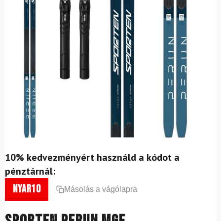
10% kedvezményért használd a kódot a
pénztárnál:
nyar10
Másolás a vágólapra