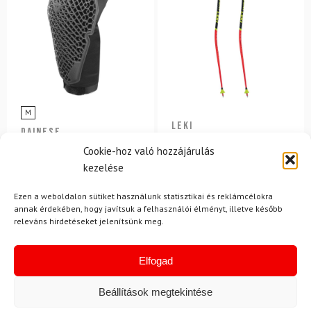
M
LEKI
DAINESE
Síbotok LEKI WCR Lite GS
Könyökvédő DAINESE Pro
Cookie-hoz való hozzájárulás
3D Junior Red
Armor Elbow Guard
kezelése
31 200 Ft
28 040 Ft
37 050 Ft
29 620 Ft
Ezen a weboldalon sütiket használunk statisztikai és reklámcélokra
annak érdekében, hogy javítsuk a felhasználói élményt, illetve később
Raktáron
Raktáron
releváns hirdetéseket jelenítsünk meg.
-12%
Elfogad
Ingyenes szállítás
Beállítások megtekintése