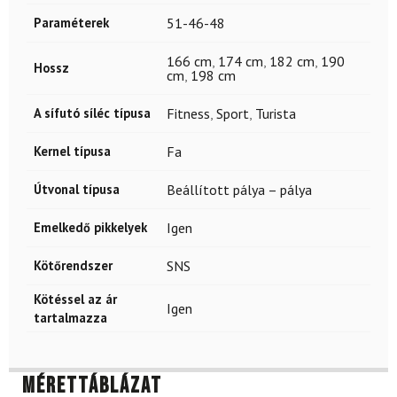
Paraméterek
51-46-48
166 cm
,
174 cm
,
182 cm
,
190
Hossz
cm
,
198 cm
A sífutó síléc típusa
Fitness
,
Sport
,
Turista
Kernel típusa
Fa
Útvonal típusa
Beállított pálya – pálya
Emelkedő pikkelyek
Igen
Kötőrendszer
SNS
Kötéssel az ár
Igen
tartalmazza
Mérettáblázat