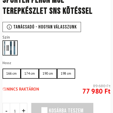
SPORTEN Perun MgE
terepkészlet SNS kötéssel
Tanácsadó - Hogyan válasszunk
Szín
Hossz
166 cm
174 cm
190 cm
198 cm
89 680
Ft
NINCS RAKTÁRON
77 980
Ft
SPORTEN
KOSÁRBA TESZEM
Perun