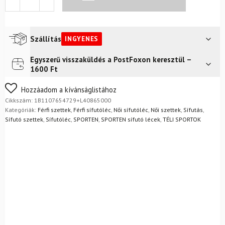
MgE
terepkészlet
SNS
kötéssel
Szállítás
INGYENES
mennyiség
Egyszerű visszaküldés a PostFoxon keresztül –
Futár a címre
Ingyenes
1600 Ft
Nem biztos a választásában? Semmi gond – a terméket
Hozzáadom a kívánságlistához
egyszerűen visszaküldheti 14 napon belül, indoklás nélkül.
Cikkszám:
1B1107654729+L40865000
Mik a visszaküldés feltételei?
Kategóriák:
Férfi szettek
,
Férfi sífutóléc
,
Női sífutóléc
,
Női szettek
,
Sífutás
,
Sífutó szettek
,
Sífutóléc
,
SPORTEN
,
SPORTEN sífutó lécek
,
TÉLI SPORTOK