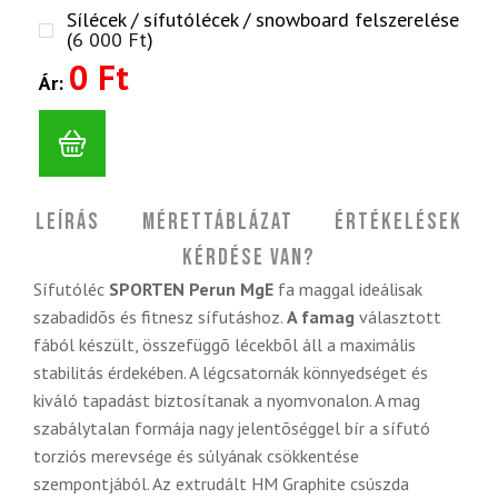
Sílécek / sífutólécek / snowboard felszerelése
(
6 000
Ft
)
0 Ft
Ár:
Leírás
Mérettáblázat
Értékelések
Kérdése van?
Sífutóléc
SPORTEN Perun MgE
fa maggal ideálisak
szabadidõs és fitnesz sífutáshoz.
A famag
választott
fából készült, összefüggõ lécekbõl áll a maximális
stabilitás érdekében. A légcsatornák könnyedséget és
kiváló tapadást biztosítanak a nyomvonalon. A mag
szabálytalan formája nagy jelentõséggel bír a sífutó
torziós merevsége és súlyának csökkentése
szempontjából. Az extrudált HM Graphite csúszda