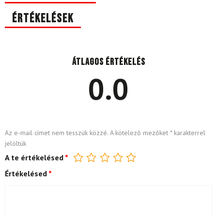
Értékelések
Átlagos értékelés
0.0
Az e-mail címet nem tesszük közzé.
A kötelező mezőket
*
karakterrel
jelöltük
A te értékelésed
*
Értékelésed
*