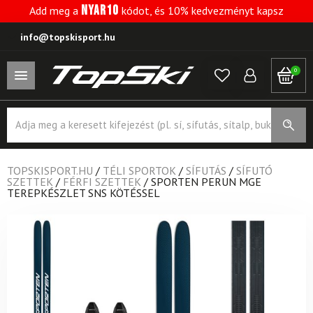
NYAR10
Add meg a
kódot, és 10% kedvezményt kapsz
info@topskisport.hu
0
Products
search
TOPSKISPORT.HU
/
TÉLI SPORTOK
/
SÍFUTÁS
/
SÍFUTÓ
SZETTEK
/
FÉRFI SZETTEK
/
SPORTEN PERUN MGE
TEREPKÉSZLET SNS KÖTÉSSEL