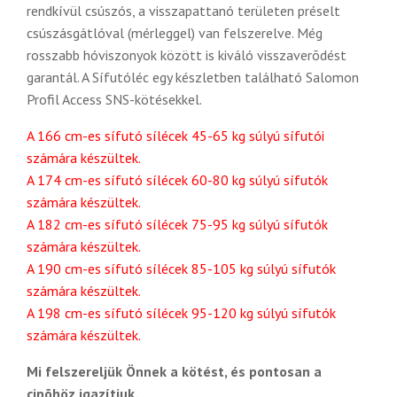
rendkívül csúszós, a visszapattanó területen préselt
csúszásgátlóval (mérleggel) van felszerelve. Még
rosszabb hóviszonyok között is kiváló visszaverõdést
garantál. A Sífutóléc egy készletben található Salomon
Profil Access SNS-kötésekkel.
A 166 cm-es sífutó sílécek 45-65 kg súlyú sífutói
számára készültek.
A 174 cm-es sífutó sílécek 60-80 kg súlyú sífutók
számára készültek.
A 182 cm-es sífutó sílécek 75-95 kg súlyú sífutók
számára készültek.
A 190 cm-es sífutó sílécek 85-105 kg súlyú sífutók
számára készültek.
A 198 cm-es sífutó sílécek 95-120 kg súlyú sífutók
számára készültek.
Mi felszereljük Önnek a kötést, és pontosan a
cipõhöz igazítjuk.