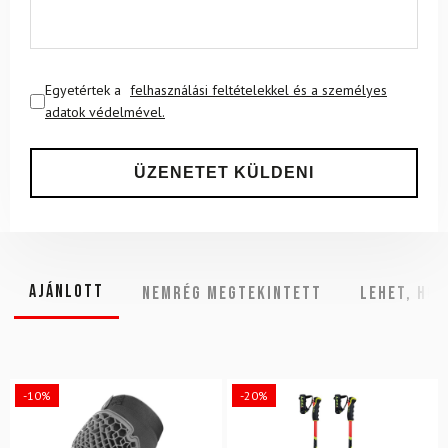
Egyetértek a
felhasználási feltételekkel és a személyes
adatok védelmével.
Ajánlott
NEMRÉG MEGTEKINTETT
Lehet, hog
-10%
-20%