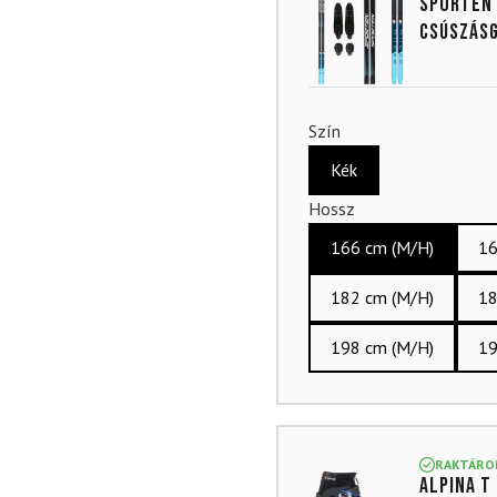
SPORTEN 
csúszásg
Szín
Kék
Hossz
166 cm (M/H)
16
182 cm (M/H)
18
198 cm (M/H)
19
RAKTÁRO
ALPINA T