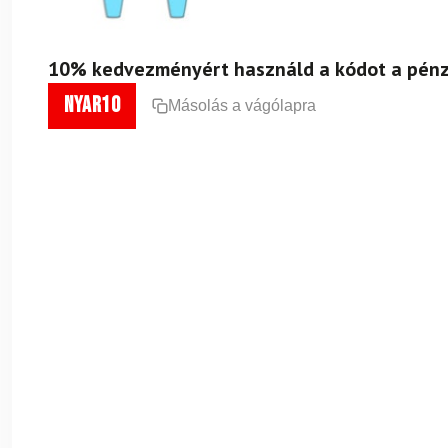
10% kedvezményért használd a kódot a pénz
nyar10
Másolás a vágólapra