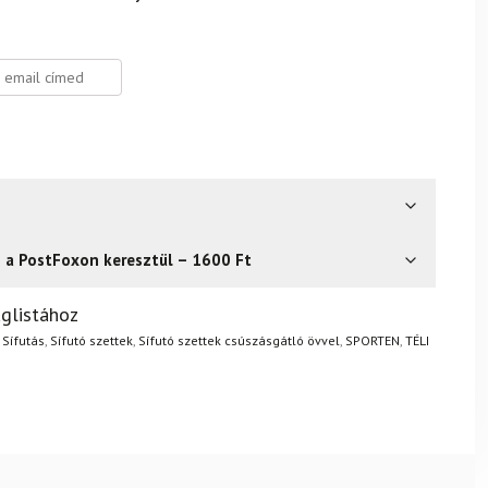
s a PostFoxon keresztül – 1600 Ft
? Semmi gond – a terméket egyszerűen visszaküldheti 14
glistához
.
Mik a visszaküldés feltételei?
,
Sífutás
,
Sífutó szettek
,
Sífutó szettek csúszásgátló övvel
,
SPORTEN
,
TÉLI