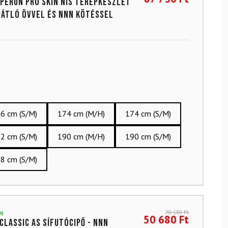
Perun Pro SKIN NIS terepkészlet
átló övvel és NNN kötéssel
6 cm (S/M)
174 cm (M/H)
174 cm (S/M)
2 cm (S/M)
190 cm (M/H)
190 cm (S/M)
8 cm (S/M)
70 180
Ft
N
50 680
Ft
 Classic AS sífutócipő - NNN