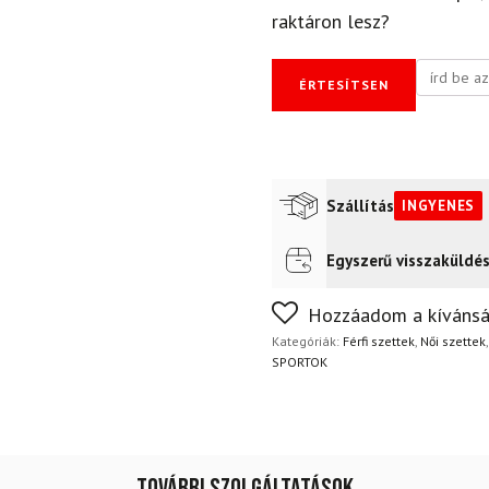
raktáron lesz?
ÉRTESÍTSEN
Szállítás
INGYENES
Egyszerű visszaküldé
Futár a címre
Ingyenes
Nem biztos a választásában
Hozzáadom a kívánsá
napon belül, indoklás nélkül
Kategóriák:
Férfi szettek
,
Női szettek
SPORTOK
További szolgáltatások