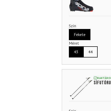
Szín
Fekete
Méret
43
44
RAKTÁRO
Sífutóru
Szín