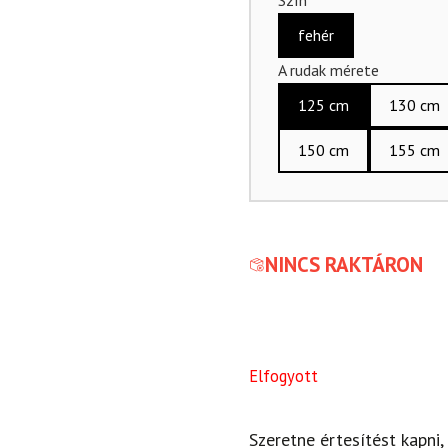
fehér
A rudak mérete
125 cm
130 cm
150 cm
155 cm
NINCS RAKTÁRON
Elfogyott
Szeretne értesítést kapni,