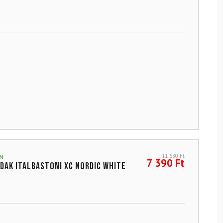
11 680
Ft
N
7 390
Ft
dak ITALBASTONI XC Nordic White