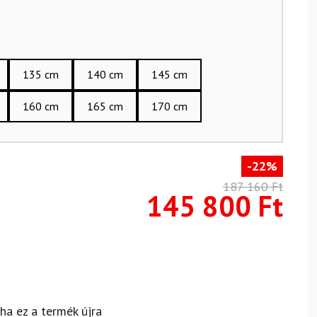
135 cm
140 cm
145 cm
160 cm
165 cm
170 cm
-22%
187 160
Ft
145 800
Ft
 ha ez a termék újra