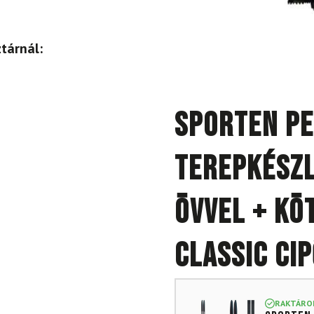
tárnál:
SPORTEN Pe
terepkészl
övvel + kö
Classic ci
RAKTÁRO