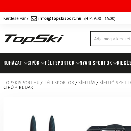
Kérdése van?
info@topskisport.hu
(
H-P: 9:00 - 15:00
)
Products
search
RUHÁZAT
Cipők
TÉLI SPORTOK
NYÁRI SPORTOK
KIEGÉ
TOPSKISPORT.HU
/
TÉLI SPORTOK
/
SÍFUTÁS
/
SÍFUTÓ SZETT
CIPŐ + RUDAK