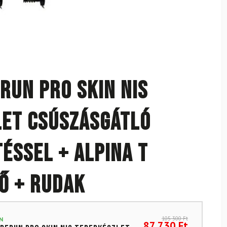
run Pro SKIN NIS
et csúszásgátló
téssel + Alpina T
pő + rudak
105 300
Ft
N
87 730
Ft