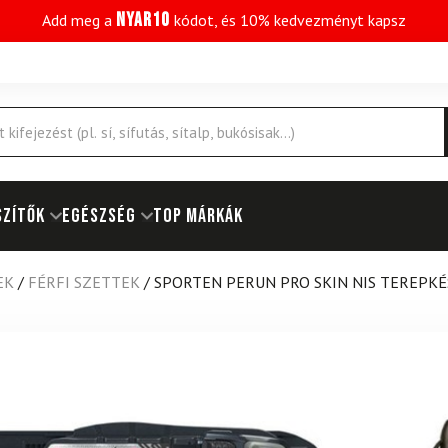
NYAR10
Add meg a
kódot, és 10% kedvezményt kapsz
SZÍTŐK
EGÉSZSÉG
Top márkák
EK
/
FÉRFI SZETTEK
/
SPORTEN PERUN PRO SKIN NIS TEREPKÉS