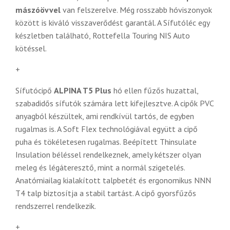
mászóövvel
van felszerelve. Még rosszabb hóviszonyok
között is kiváló visszaverődést garantál. A Sífutóléc egy
készletben található, Rottefella Touring NIS Auto
kötéssel.
+
Sífutócipő
ALPINA T5 Plus
hó ellen fűzős huzattal,
szabadidős sífutók számára lett kifejlesztve. A cipők PVC
anyagból készültek, ami rendkívül tartós, de egyben
rugalmas is. A Soft Flex technológiával együtt a cipő
puha és tökéletesen rugalmas. Beépített Thinsulate
Insulation béléssel rendelkeznek, amely kétszer olyan
meleg és légáteresztő, mint a normál szigetelés.
Anatómiailag kialakított talpbetét és ergonomikus NNN
T4 talp biztosítja a stabil tartást. A cipő gyorsfűzős
rendszerrel rendelkezik.
+