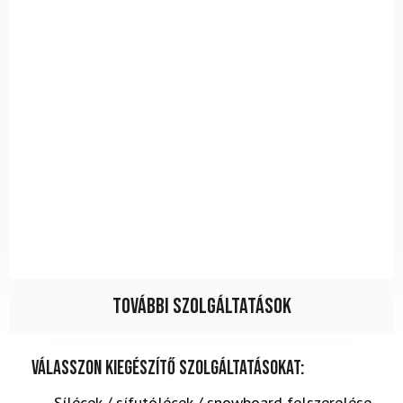
További szolgáltatások
Válasszon kiegészítő szolgáltatásokat:
Sílécek / sífutólécek / snowboard felszerelése