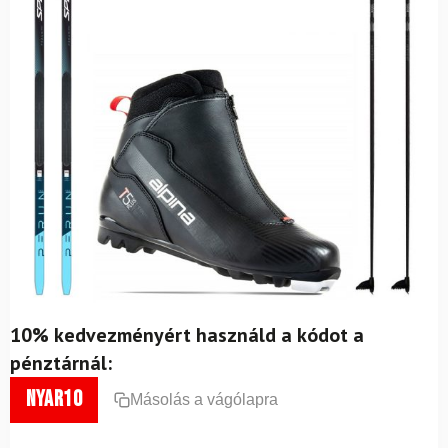
10% kedvezményért használd a kódot a
pénztárnál:
nyar10
Másolás a vágólapra