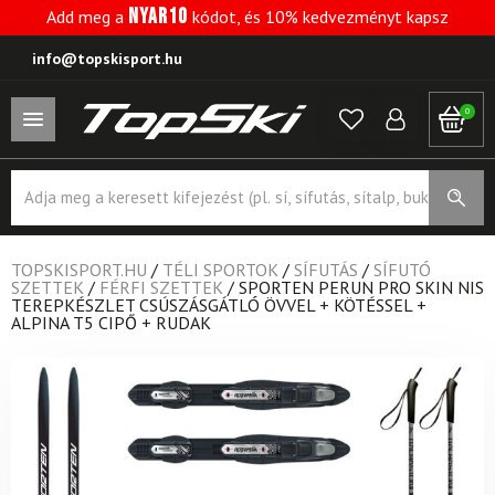
NYAR10
Add meg a
kódot, és 10% kedvezményt kapsz
info@topskisport.hu
0
Products
search
TOPSKISPORT.HU
/
TÉLI SPORTOK
/
SÍFUTÁS
/
SÍFUTÓ
SZETTEK
/
FÉRFI SZETTEK
/
SPORTEN PERUN PRO SKIN NIS
TEREPKÉSZLET CSÚSZÁSGÁTLÓ ÖVVEL + KÖTÉSSEL +
ALPINA T5 CIPŐ + RUDAK