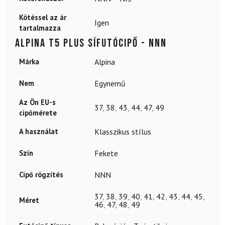
Kötéssel az ár
Igen
tartalmazza
ALPINA T5 Plus sífutócipő - NNN
Márka
Alpina
Nem
Egynemű
Az Ön EU-s
37
,
38
,
43
,
44
,
47
,
49
cipőmérete
A használat
Klasszikus stílus
Szín
Fekete
Cipő rögzítés
NNN
37
,
38
,
39
,
40
,
41
,
42
,
43
,
44
,
45
,
Méret
46
,
47
,
48
,
49