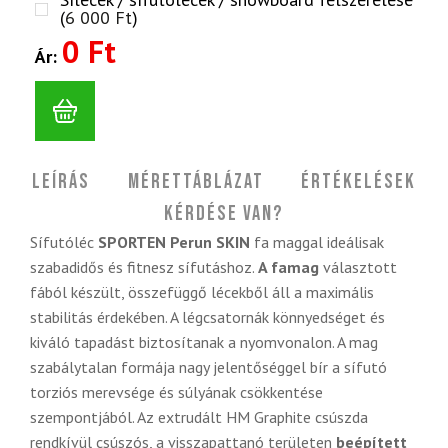
(
6 000
Ft
)
0 Ft
Ár:
Leírás
Mérettáblázat
Értékelések
Kérdése van?
Sífutóléc
SPORTEN Perun SKIN
fa maggal ideálisak
szabadidős és fitnesz sífutáshoz.
A famag
választott
fából készült, összefüggő lécekből áll a maximális
stabilitás érdekében. A légcsatornák könnyedséget és
kiváló tapadást biztosítanak a nyomvonalon. A mag
szabálytalan formája nagy jelentőséggel bír a sífutó
torziós merevsége és súlyának csökkentése
szempontjából. Az extrudált HM Graphite csúszda
rendkívül csúszós, a visszapattanó területen
beépített