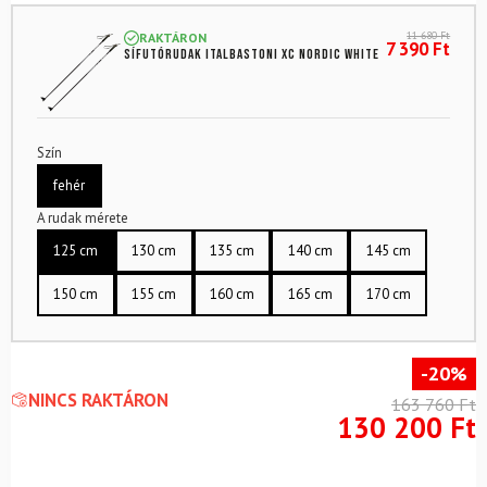
11 680
Ft
RAKTÁRON
7 390
Ft
Sífutórudak ITALBASTONI XC Nordic White
Szín
fehér
A rudak mérete
125 cm
130 cm
135 cm
140 cm
145 cm
150 cm
155 cm
160 cm
165 cm
170 cm
-20%
NINCS RAKTÁRON
163 760
Ft
130 200
Ft