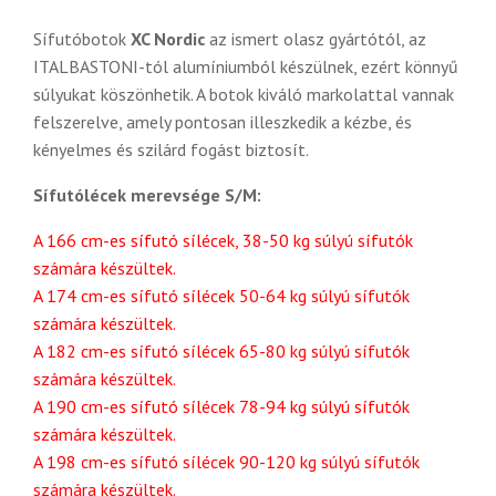
Sífutóbotok
XC Nordic
az ismert olasz gyártótól, az
ITALBASTONI-tól alumíniumból készülnek, ezért könnyű
súlyukat köszönhetik. A botok kiváló markolattal vannak
felszerelve, amely pontosan illeszkedik a kézbe, és
kényelmes és szilárd fogást biztosít.
Sífutólécek merevsége S/M:
A 166 cm-es sífutó sílécek, 38-50 kg súlyú sífutók
számára készültek.
A 174 cm-es sífutó sílécek 50-64 kg súlyú sífutók
számára készültek.
A 182 cm-es sífutó sílécek 65-80 kg súlyú sífutók
számára készültek.
A 190 cm-es sífutó sílécek 78-94 kg súlyú sífutók
számára készültek.
A 198 cm-es sífutó sílécek 90-120 kg súlyú sífutók
számára készültek.