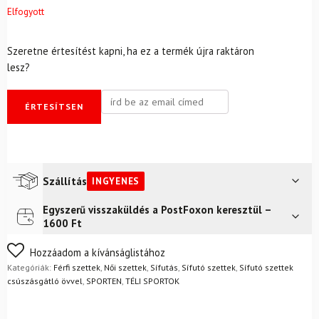
Elfogyott
Szeretne értesítést kapni, ha ez a termék újra raktáron
lesz?
ÉRTESÍTSEN
Szállítás
INGYENES
Egyszerű visszaküldés a PostFoxon keresztül –
Futár a címre
Ingyenes
1600 Ft
Nem biztos a választásában? Semmi gond – a terméket
Hozzáadom a kívánságlistához
egyszerűen visszaküldheti 14 napon belül, indoklás nélkül.
Kategóriák:
Férfi szettek
,
Női szettek
,
Sífutás
,
Sífutó szettek
,
Sífutó szettek
Mik a visszaküldés feltételei?
csúszásgátló övvel
,
SPORTEN
,
TÉLI SPORTOK