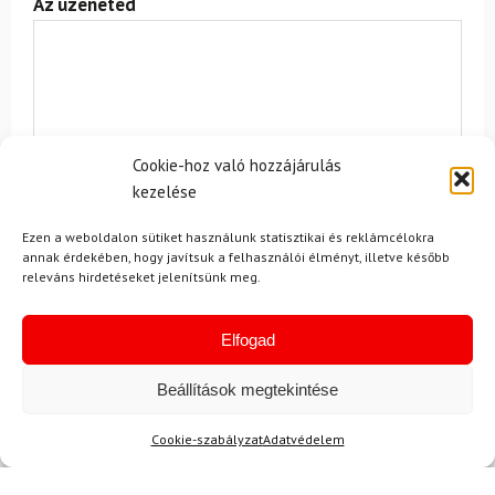
Az üzeneted
Cookie-hoz való hozzájárulás
kezelése
Egyetértek a
felhasználási feltételekkel és a személyes
adatok védelmével.
Ezen a weboldalon sütiket használunk statisztikai és reklámcélokra
annak érdekében, hogy javítsuk a felhasználói élményt, illetve később
releváns hirdetéseket jelenítsünk meg.
Elfogad
Beállítások megtekintése
Ajánlott
NEMRÉG MEGTEKINTETT
Lehet, hog
Cookie-szabályzat
Adatvédelem