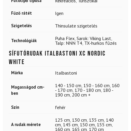
Futócipő típusa
Rekreációs
,
Turisztikai
Fűző rátét
Igen
Szigetelés
Thinsulate szigetelés
Puha Flex
,
Sarok: Viking Last
,
Technológiák
Talp: NNN T4
,
TX-hurkos fűzés
Sífutórudak ITALBASTONI XC Nordic
White
Márka
Italbastoni
140 - 150 cm
,
150 - 160 cm
,
160
Magasságod cm-
- 170 cm
,
170 - 180 cm
,
180 -
ben
190 cm
,
200 cm +
Szín
fehér
125 cm
,
130 cm
,
135 cm
,
140
A rudak mérete
cm
,
145 cm
,
150 cm
,
155 cm
,
160 cm
,
165 cm
,
170 cm