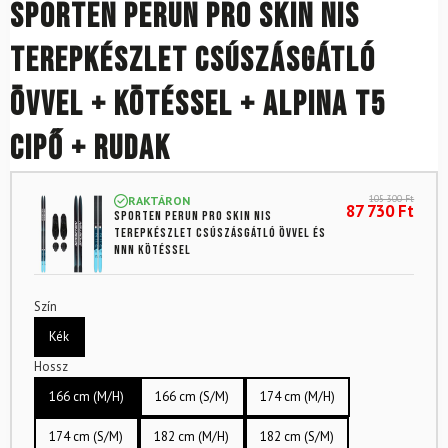
SPORTEN Perun Pro SKIN NIS
terepkészlet csúszásgátló
övvel + kötéssel + Alpina T5
cipő + rudak
105 300
Ft
RAKTÁRON
87 730
Ft
SPORTEN Perun Pro SKIN NIS
terepkészlet csúszásgátló övvel és
NNN kötéssel
Szín
Kék
Hossz
166 cm (M/H)
166 cm (S/M)
174 cm (M/H)
174 cm (S/M)
182 cm (M/H)
182 cm (S/M)