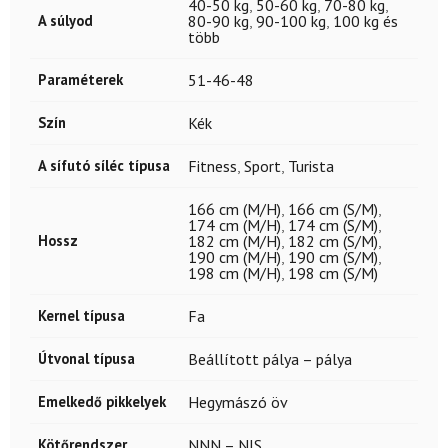
40-50 kg
,
50-60 kg
,
70-80 kg
,
A súlyod
80-90 kg
,
90-100 kg
,
100 kg és
több
Paraméterek
51-46-48
Szín
Kék
A sífutó síléc típusa
Fitness
,
Sport
,
Turista
166 cm (M/H)
,
166 cm (S/M)
,
174 cm (M/H)
,
174 cm (S/M)
,
Hossz
182 cm (M/H)
,
182 cm (S/M)
,
190 cm (M/H)
,
190 cm (S/M)
,
198 cm (M/H)
,
198 cm (S/M)
Kernel típusa
Fa
Útvonal típusa
Beállított pálya – pálya
Emelkedő pikkelyek
Hegymászó öv
Kötőrendszer
NNN – NIS