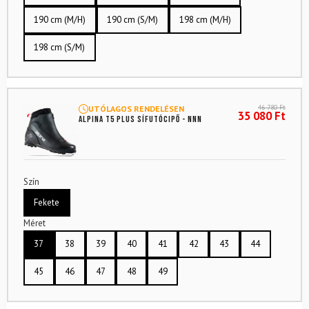
190 cm (M/H)
190 cm (S/M)
198 cm (M/H)
198 cm (S/M)
46 780
Ft
UTÓLAGOS RENDELÉSEN
35 080
Ft
ALPINA T5 Plus sífutócipő - NNN
Szín
Fekete
Méret
37
38
39
40
41
42
43
44
45
46
47
48
49