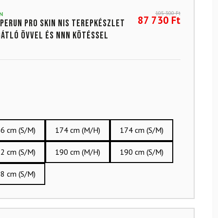
105 300
Ft
N
87 730
Ft
Perun Pro SKIN NIS terepkészlet
átló övvel és NNN kötéssel
6 cm (S/M)
174 cm (M/H)
174 cm (S/M)
2 cm (S/M)
190 cm (M/H)
190 cm (S/M)
8 cm (S/M)