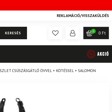
REKLAMÁCIÓ
/
VISSZAKÜLDÉS
0
0
Ft
KERESÉS
AKCIÓ
SZLET CSÚSZÁSGÁTLÓ ÖVVEL + KÖTÉSSEL + SALOMON