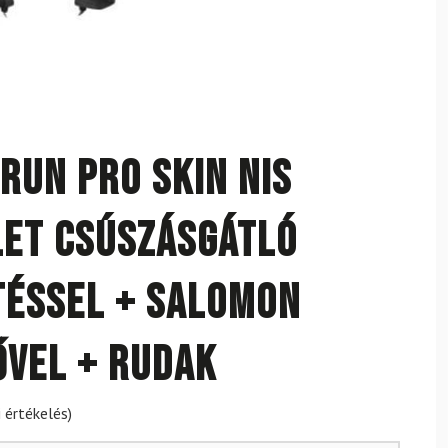
run Pro SKIN NIS
et csúszásgátló
téssel + Salomon
ővel + rudak
 értékelés)