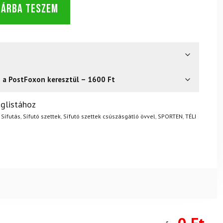
SÁRBA TESZEM
s a PostFoxon keresztül – 1600 Ft
? Semmi gond – a terméket egyszerűen visszaküldheti 14
glistához
.
Mik a visszaküldés feltételei?
,
Sífutás
,
Sífutó szettek
,
Sífutó szettek csúszásgátló övvel
,
SPORTEN
,
TÉLI