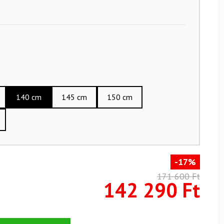
140 cm
145 cm
150 cm
-17%
171 600 Ft
142 290 Ft