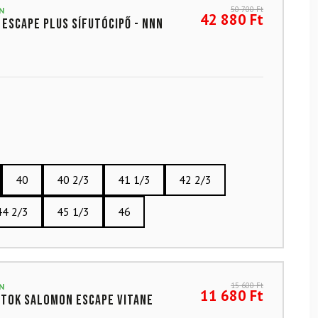
50 700
Ft
N
42 880
Ft
Escape Plus sífutócipő - NNN
40
40 2/3
41 1/3
42 2/3
44 2/3
45 1/3
46
15 600
Ft
N
11 680
Ft
tok SALOMON Escape Vitane