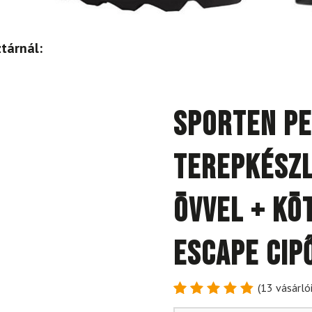
tárnál:
SPORTEN Pe
terepkészl
övvel + kö
Escape cip
(
13
vásárlói
Értékelés
13