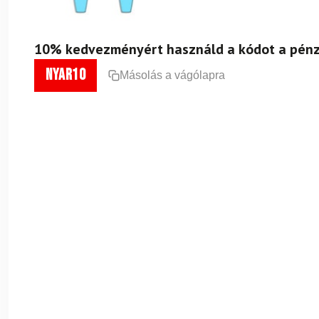
10% kedvezményért használd a kódot a pénz
nyar10
Másolás a vágólapra