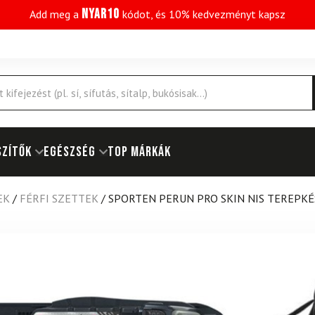
NYAR10
Add meg a
kódot, és 10% kedvezményt kapsz
SZÍTŐK
EGÉSZSÉG
Top márkák
EK
/
FÉRFI SZETTEK
/
SPORTEN PERUN PRO SKIN NIS TEREPKÉ