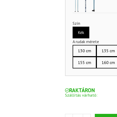
Szín
Kék
A rudak mérete
130 cm
135 cm
155 cm
160 cm
RAKTÁRON
Szállítás várható: