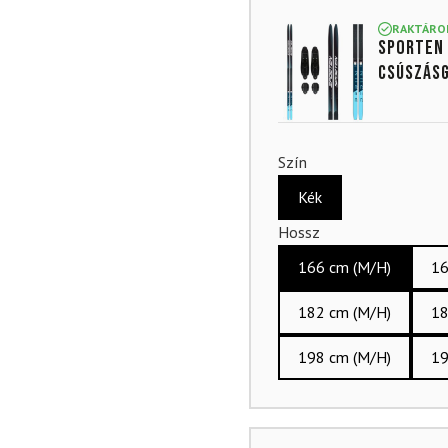
4.85
az
5-ből,
RAKTÁRO
SPORTEN 
értékelés
alapján
csúszásg
Szín
Kék
Hossz
166 cm (M/H)
16
182 cm (M/H)
18
198 cm (M/H)
19