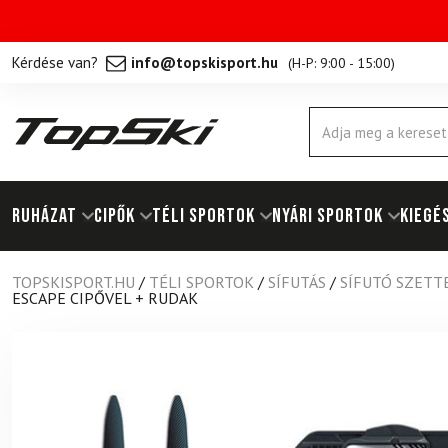
Kérdése van?
info@topskisport.hu
(
H-P: 9:00 - 15:00
)
Products
search
RUHÁZAT
Cipők
TÉLI SPORTOK
NYÁRI SPORTOK
KIEGÉ
TOPSKISPORT.HU
/
TÉLI SPORTOK
/
SÍFUTÁS
/
SÍFUTÓ SZETT
ESCAPE CIPŐVEL + RUDAK