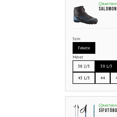
RAKTÁRO
SALOMON 
Szín
Fekete
Méret
38 2/3
39 1/3
43 1/3
44
RAKTÁRO
Sífutóbo