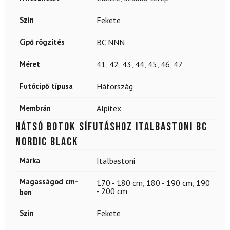
Szín
Fekete
Cipő rögzítés
BC NNN
Méret
41
,
42
,
43
,
44
,
45
,
46
,
47
Futócipő típusa
Hátország
Membrán
Alpitex
Hátsó botok sífutáshoz ITALBASTONI BC
Nordic Black
Márka
Italbastoni
Magasságod cm-
170 - 180 cm
,
180 - 190 cm
,
190
- 200 cm
ben
Szín
Fekete