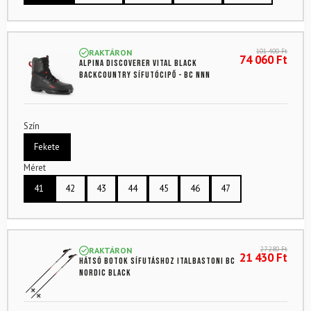
101 400
Ft
RAKTÁRON
74 060
Ft
ALPINA Discoverer Vital Black
backcountry sífutócipő - BC NNN
Szín
Fekete
Méret
41
42
43
44
45
46
47
27 280
Ft
RAKTÁRON
21 430
Ft
Hátsó botok sífutáshoz ITALBASTONI BC
Nordic Black