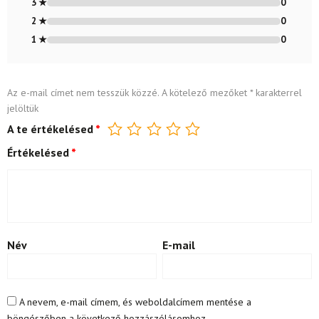
3 ★
0
2 ★
0
1 ★
0
Az e-mail címet nem tesszük közzé.
A kötelező mezőket
*
karakterrel
jelöltük
A te értékelésed
*
Értékelésed
*
Név
E-mail
A nevem, e-mail címem, és weboldalcímem mentése a
böngészőben a következő hozzászólásomhoz.