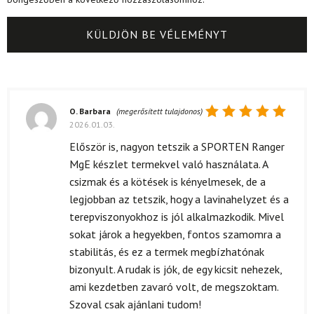
O. Barbara
(megerősített tulajdonos)
2026.01.03.
Értékelés:
5
/ 5
Először is, nagyon tetszik a SPORTEN Ranger
MgE készlet termekvel való használata. A
csizmak és a kötések is kényelmesek, de a
legjobban az tetszik, hogy a lavinahelyzet és a
terepviszonyokhoz is jól alkalmazkodik. Mivel
sokat járok a hegyekben, fontos szamomra a
stabilitás, és ez a termek megbízhatónak
bizonyult. A rudak is jók, de egy kicsit nehezek,
ami kezdetben zavaró volt, de megszoktam.
Szoval csak ajánlani tudom!