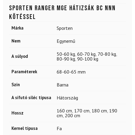
SPORTEN Ranger MgE hátizsák BC NNN
kötéssel
Márka
Sporten
Nem
Egynemű
50-60 kg
,
60-70 kg
,
70-80 kg
,
A súlyod
80-90 kg
,
90-100 kg
Paraméterek
68-60-65 mm
Szín
Barna
A sífutó síléc típusa
Hátország
160 cm
,
170 cm
,
180 cm
,
190
Hossz
cm
,
200 cm
Kernel típusa
Fa