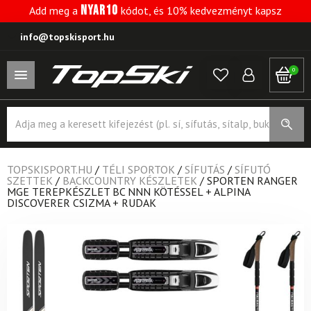
NYAR10
Add meg a
kódot, és 10% kedvezményt kapsz
info@topskisport.hu
0
Products
search
TOPSKISPORT.HU
/
TÉLI SPORTOK
/
SÍFUTÁS
/
SÍFUTÓ
SZETTEK
/
BACKCOUNTRY KÉSZLETEK
/
SPORTEN RANGER
MGE TEREPKÉSZLET BC NNN KÖTÉSSEL + ALPINA
DISCOVERER CSIZMA + RUDAK