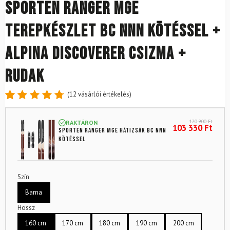
SPORTEN Ranger MgE
terepkészlet BC NNN kötéssel +
Alpina Discoverer csizma +
rudak
(
12
vásárlói értékelés)
Értékelés
12
4.83
az
120 900
Ft
RAKTÁRON
5-ből,
103 330
Ft
SPORTEN Ranger MgE hátizsák BC NNN
értékelés
kötéssel
alapján
Szín
Barna
Hossz
160 cm
170 cm
180 cm
190 cm
200 cm