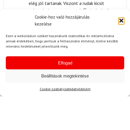
elég jól tartanak. Viszont a rudak kicsit
nehezek, de ez nem zavaró 😅. Az ár-érték
Cookie-hoz való hozzájárulás
arány szuper! 👍⭐
kezelése
Ezen a weboldalon sütiket használunk statisztikai és reklámcélokra
annak érdekében, hogy javítsuk a felhasználói élményt, illetve később
K. Anna
2024.04.10.
releváns hirdetéseket jelenítsünk meg.
Értékelés:
Az egész keszlet megerte a pénzét, abszolút
5
/ 5
jó vétel! A cs!!!zmák nagyon kényelmesek, és
Elfogad
tényleg élveztem a használatát.!!!
Beállítások megtekintése
Cookie-szabályzat
Adatvédelem
K. Richárd
2024.03.19.
Értékelés:
Nagyon elégedett vagyok a SPORTEN Ranger
5
/ 5
MgE terepkészlettel, amit nemrég rendeltem.
A szállítás gyorsan megtörtént, és a
csomagolás is rendben volt, minden jól meg