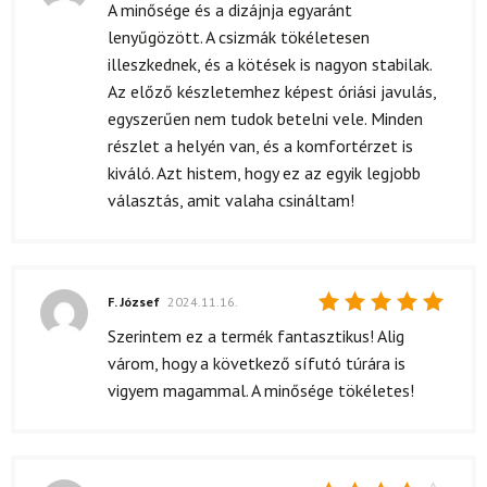
Értékelés:
A minősége és a dizájnja egyaránt
5
/ 5
lenyűgözött. A csizmák tökéletesen
illeszkednek, és a kötések is nagyon stabilak.
Az előző készletemhez képest óriási javulás,
egyszerűen nem tudok betelni vele. Minden
részlet a helyén van, és a komfortérzet is
kiváló. Azt histem, hogy ez az egyik legjobb
választás, amit valaha csináltam!
F. József
2024.11.16.
Értékelés:
Szerintem ez a termék fantasztikus! Alig
5
/ 5
várom, hogy a következő sífutó túrára is
vigyem magammal. A minősége tökéletes!