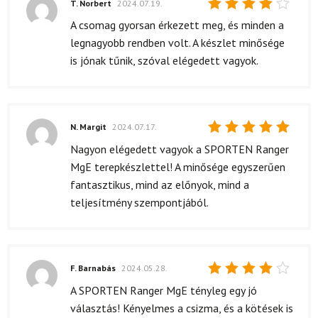
T. Norbert
2024.07.19.
Értékelés:
A csomag gyorsan érkezett meg, és minden a
4
/ 5
legnagyobb rendben volt. A készlet minősége
is jónak tűnik, szóval elégedett vagyok.
N. Margit
2024.07.17.
Értékelés:
Nagyon elégedett vagyok a SPORTEN Ranger
5
/ 5
MgE terepkészlettel! A minősége egyszerűen
fantasztikus, mind az előnyok, mind a
teljesítmény szempontjából.
F. Barnabás
2024.05.28.
Értékelés:
A SPORTEN Ranger MgE tényleg egy jó
4
/ 5
választás! Kényelmes a csizma, és a kötések is