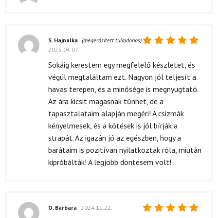
Értékelés:
5
/ 5
S. Hajnalka
(megerősített tulajdonos)
2025.04.07.
Értékelés:
5
/ 5
Sokáig kerestem egy megfelelő készletet, és
végül megtaláltam ezt. Nagyon jól teljesít a
havas terepen, és a minősége is megnyugtató.
Az ára kicsit magasnak tűnhet, de a
tapasztalataim alapján megéri! A csizmák
kényelmesek, és a kötések is jól bírják a
strapát. Az igazán jó az egészben, hogy a
barátaim is pozitívan nyilatkoztak róla, miután
kipróbálták! A legjobb döntésem volt!
O. Barbara
2024.11.22.