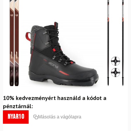
10% kedvezményért használd a kódot a
pénztárnál:
nyar10
Másolás a vágólapra