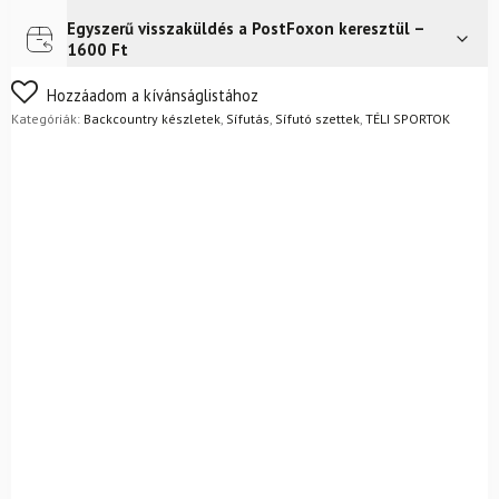
kötéssel
+
Egyszerű visszaküldés a PostFoxon keresztül –
Futár a címre
Ingyenes
Alpina
1600 Ft
Discoverer
csizma
Nem biztos a választásában? Semmi gond – a terméket
Hozzáadom a kívánságlistához
+
egyszerűen visszaküldheti 14 napon belül, indoklás nélkül.
Kategóriák:
Backcountry készletek
,
Sífutás
,
Sífutó szettek
,
TÉLI SPORTOK
rudak
Mik a visszaküldés feltételei?
mennyiség