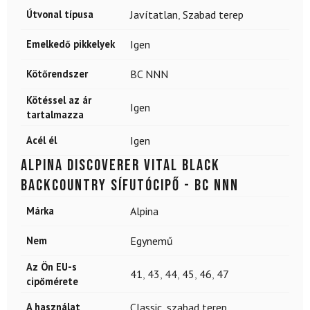
Útvonal típusa
Javítatlan
,
Szabad terep
Emelkedő pikkelyek
Igen
Kötőrendszer
BC NNN
Kötéssel az ár
Igen
tartalmazza
Acél él
Igen
ALPINA Discoverer Vital Black
backcountry sífutócipő - BC NNN
Márka
Alpina
Nem
Egynemű
Az Ön EU-s
41
,
43
,
44
,
45
,
46
,
47
cipőmérete
A használat
Classic
,
szabad terep