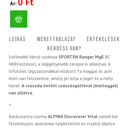
0 Ft
Ár:
Leírás
Mérettáblázat
Értékelések
Kérdése van?
Szélesebb hátsó szoknya
SPORTEN Ranger MgE
BC
NNN kötéssel, a legigényesebb terepre is alkalmas. A
Sífutóléc légcsatornákkal ellátott fa maggal és acél
éllel van felszerelve, amely jól bírja a jeget és a mély
havat.
A csúszda öntött csúszásgátlóval (mérleggel)
van ellátva.
+
Backcountry csizma
ALPINA Discoverer Vital
valódi bőr
felsőrésszel, anatómiai talpbetéttel és vízálló Alpitex