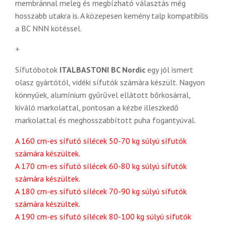
membránnal meleg és
megbízható választás még
hosszabb utakra is. A közepesen kemény talp kompatibilis
a BC NNN kötéssel.
+
Sífutóbotok
ITALBASTONI BC Nordic
egy jól ismert
olasz gyártótól, vidéki sífutók számára készült. Nagyon
könnyűek, alumínium gyűrűvel ellátott bőrkosárral,
kiváló markolattal, pontosan a kézbe illeszkedő
markolattal és meghosszabbított puha fogantyúval.
A 160 cm-es sífutó sílécek 50-70 kg súlyú sífutók
számára készültek.
A 170 cm-es sífutó sílécek 60-80 kg súlyú sífutók
számára készültek.
A 180 cm-es sífutó sílécek 70-90 kg súlyú sífutók
számára készültek.
A 190 cm-es sífutó sílécek 80-100 kg súlyú sífutók