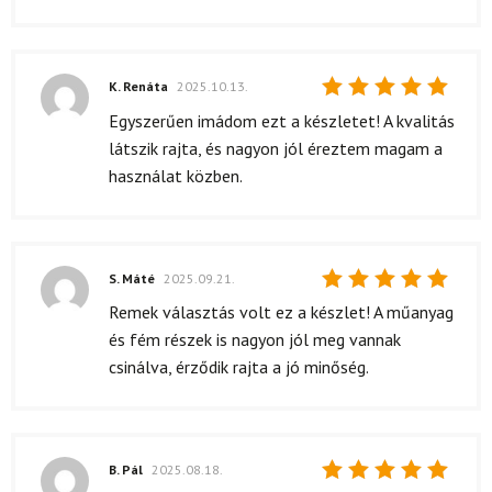
K. Renáta
2025.10.13.
Értékelés:
Egyszerűen imádom ezt a készletet! A kvalitás
5
/ 5
látszik rajta, és nagyon jól éreztem magam a
használat közben.
S. Máté
2025.09.21.
Értékelés:
Remek választás volt ez a készlet! A műanyag
5
/ 5
és fém részek is nagyon jól meg vannak
csinálva, érződik rajta a jó minőség.
B. Pál
2025.08.18.