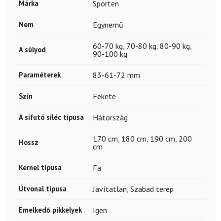
Márka
Sporten
Nem
Egynemű
60-70 kg
,
70-80 kg
,
80-90 kg
,
A súlyod
90-100 kg
Paraméterek
83-61-72 mm
Szín
Fekete
A sífutó síléc típusa
Hátország
170 cm
,
180 cm
,
190 cm
,
200
Hossz
cm
Kernel típusa
Fa
Útvonal típusa
Javítatlan
,
Szabad terep
Emelkedő pikkelyek
Igen