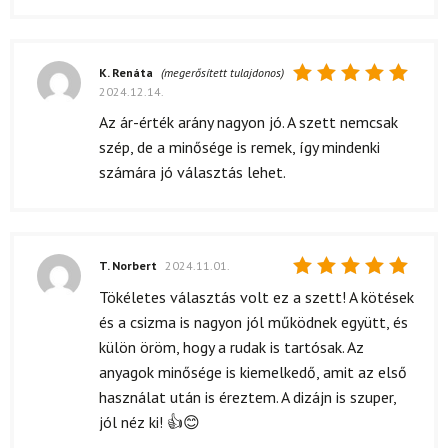
K. Renáta
(megerősített tulajdonos)
2024.12.14.
Értékelés:
5
/ 5
Az ár-érték arány nagyon jó. A szett nemcsak
szép, de a minősége is remek, így mindenki
számára jó választás lehet.
T. Norbert
2024.11.01.
Értékelés:
Tökéletes választás volt ez a szett! A kötések
5
/ 5
és a csizma is nagyon jól működnek együtt, és
külön öröm, hogy a rudak is tartósak. Az
anyagok minősége is kiemelkedő, amit az első
használat után is éreztem. A dizájn is szuper,
jól néz ki! 👍😊