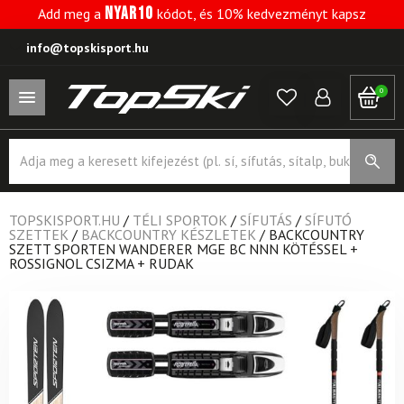
NYAR10
Add meg a
kódot, és 10% kedvezményt kapsz
info@topskisport.hu
0
Products
search
TOPSKISPORT.HU
/
TÉLI SPORTOK
/
SÍFUTÁS
/
SÍFUTÓ
SZETTEK
/
BACKCOUNTRY KÉSZLETEK
/
BACKCOUNTRY
SZETT SPORTEN WANDERER MGE BC NNN KÖTÉSSEL +
ROSSIGNOL CSIZMA + RUDAK