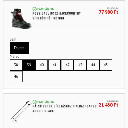
93 600
Ft
RAKTÁRON
77 980
Ft
ROSSIGNOL BC X6 backcountry
sífutócipő - BC NNN
Szín
Fekete
Méret
38
39
40
41
42
43
44
45
46
27 280
Ft
RAKTÁRON
21 430
Ft
Hátsó botok sífutáshoz ITALBASTONI BC
Nordic Black