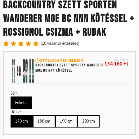
Backcountry szett SPORTEN
Wanderer MgE BC NNN kötéssel +
Rossignol csizma + rudak
(
10
vásárlói értékelés)
Értékelés
10
4.9
az 5-
157 950
Ft
UTÓLAGOS RENDELÉSEN
ből,
134 160
Ft
Backcountry szett SPORTEN Wanderer
értékelés
MgE BC NNN kötéssel
alapján
Szín
Fekete
Hossz
170 cm
180 cm
190 cm
200 cm