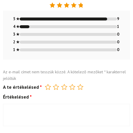
Értékelés:
4.9
/ 5
5 ★
9
4 ★
1
3 ★
0
2 ★
0
1 ★
0
Az e-mail címet nem tesszük közzé.
A kötelező mezőket
*
karakterrel
jelöltük
A te értékelésed
*
Értékelésed
*