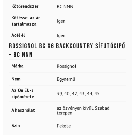
Kötőrendszer
BC NNN
Kötéssel az ár
Igen
tartalmazza
Acél él
Igen
ROSSIGNOL BC X6 backcountry sífutócipő
- BC NNN
Márka
Rossignol
Nem
Egynemű
Az Ön EU-s
39
,
40
,
42
,
43
,
44
,
45
cipőmérete
az ösvényen kívül
,
Szabad
A használat
terepen
Szín
Fekete