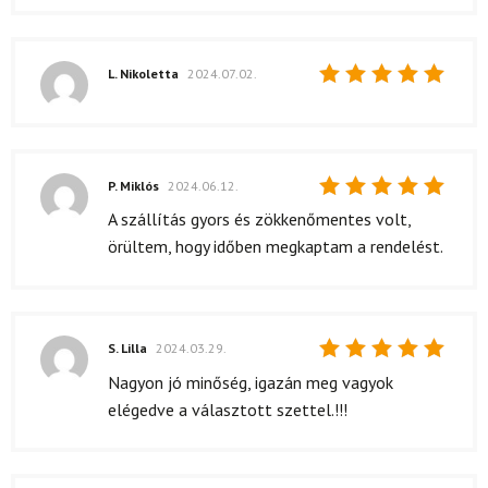
L. Nikoletta
2024.07.02.
Értékelés:
5
/ 5
P. Miklós
2024.06.12.
Értékelés:
A szállítás gyors és zökkenőmentes volt,
5
/ 5
örültem, hogy időben megkaptam a rendelést.
S. Lilla
2024.03.29.
Értékelés:
Nagyon jó minőség, igazán meg vagyok
5
/ 5
elégedve a választott szettel.!!!