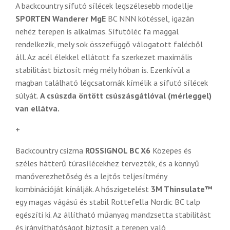
A backcountry sífutó sílécek legszélesebb modellje
SPORTEN Wanderer MgE
BC NNN kötéssel,
igazán
nehéz terepen is alkalmas. Sífutóléc fa maggal
rendelkezik, mely sok összefüggő válogatott falécből
áll. Az acél élekkel ellátott fa szerkezet maximális
stabilitást biztosít még mély hóban is. Ezenkívül a
magban található légcsatornák kímélik a sífutó sílécek
súlyát.
A csúszda öntött csúszásgátlóval (mérleggel)
van ellátva.
+
Backcountry csizma
ROSSIGNOL BC X6
Közepes és
széles hátterű túrasílécekhez tervezték, és a könnyű
manőverezhetőség és a lejtős teljesítmény
kombinációját kínálják. A hőszigetelést
3M Thinsulate™
egy magas vágású és stabil Rottefella Nordic BC talp
egészíti ki. Az állítható műanyag mandzsetta stabilitást
és irányíthatóságot biztosít a terepen való