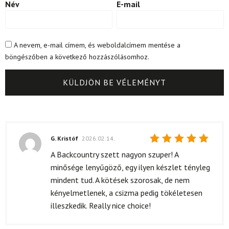
Név
E-mail
A nevem, e-mail címem, és weboldalcímem mentése a
böngészőben a következő hozzászólásomhoz.
G. Kristóf
2026.02.14.
Értékelés:
A Backcountry szett nagyon szuper! A
5
/ 5
minősége lenyűgöző, egy ilyen készlet tényleg
mindent tud. A kötések szorosak, de nem
kényelmetlenek, a csizma pedig tökéletesen
illeszkedik. Really nice choice!