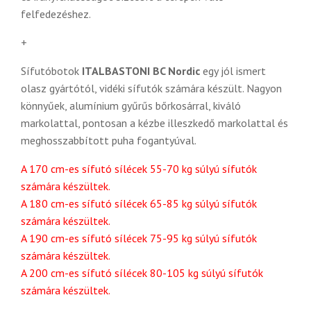
felfedezéshez.
+
Sífutóbotok
ITALBASTONI BC Nordic
egy jól ismert
olasz gyártótól, vidéki sífutók számára készült. Nagyon
könnyűek, alumínium gyűrűs bőrkosárral, kiváló
markolattal, pontosan a kézbe illeszkedő markolattal és
meghosszabbított puha fogantyúval.
A 170 cm-es sífutó sílécek 55-70 kg súlyú sífutók
számára készültek.
A 180 cm-es sífutó sílécek 65-85 kg súlyú sífutók
számára készültek.
A 190 cm-es sífutó sílécek 75-95 kg súlyú sífutók
számára készültek.
A 200 cm-es sífutó sílécek 80-105 kg súlyú sífutók
számára készültek.