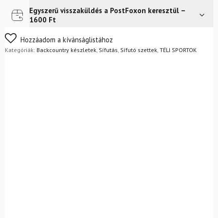
kötéssel
Egyszerű visszaküldés a PostFoxon keresztül –
Futár a címre
Ingyenes
+
1600 Ft
Rossignol
csizma
Nem biztos a választásában? Semmi gond – a terméket
Hozzáadom a kívánságlistához
+
egyszerűen visszaküldheti 14 napon belül, indoklás nélkül.
Kategóriák:
Backcountry készletek
,
Sífutás
,
Sífutó szettek
,
TÉLI SPORTOK
rudak
Mik a visszaküldés feltételei?
mennyiség