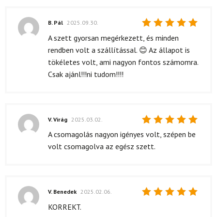
B. Pál
2025.09.30.
Értékelés:
A szett gyorsan megérkezett, és minden
5
/ 5
rendben volt a szállítással. 😊 Az állapot is
tökéletes volt, ami nagyon fontos számomra.
Csak ajánl!!!ni tudom!!!!
V. Virág
2025.03.02.
Értékelés:
A csomagolás nagyon igényes volt, szépen be
5
/ 5
volt csomagolva az egész szett.
V. Benedek
2025.02.06.
Értékelés:
KORREKT.
5
/ 5