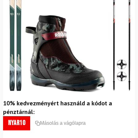
10% kedvezményért használd a kódot a
pénztárnál:
nyar10
Másolás a vágólapra