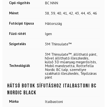
Cipő rögzítés
BC NNN
Méret
38
,
39
,
40
,
41
,
42
,
43
,
44
,
45
,
46
Futócipő típusa
Hátország
Fűző rátét
Igen
Szigetelés
3M Thinsulate™
3M Thinsulate™
,
állítható pánt
,
hővel állítható illeszkedés
,
külső 3D műanyag megerősítés
,
Technológiák
Mobil mandzsetta
,
Rottefella
Nordic BC talp
,
személyre
szabható illeszkedés
,
Tépőzáras
pánt
Hátsó botok sífutáshoz ITALBASTONI BC
Nordic Black
Márka
Italbastoni