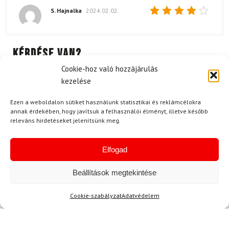
S. Hajnalka
2024.02.02.
Értékelés:
4
/ 5
Kérdése van?
Cookie-hoz való hozzájárulás
kezelése
Ezen a weboldalon sütiket használunk statisztikai és reklámcélokra
annak érdekében, hogy javítsuk a felhasználói élményt, illetve később
releváns hirdetéseket jelenítsünk meg.
Kérdése van?
Elfogad
info@topskisport.hu
Beállítások megtekintése
Cookie-szabályzat
Adatvédelem
Név