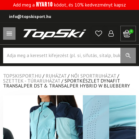
NYAR10
Add meg a
kódot, és 10% kedvezményt kapsz
info@topskisport.hu
0
Products
search
TOPSKISPORT.HU
/
RUHÁZAT
/
NŐI SPORTRUHÁZAT
/
SZETTEK - TÚRARUHÁZAT
/
SPORTKÉSZLET DYNAFIT
TRANSALPER DST & TRANSALPER HYBRID W BLUEBERRY