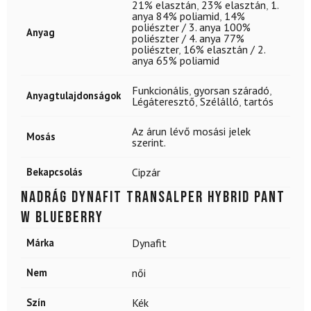
21% elasztán
,
23% elasztán
,
1.
anya 84% poliamid
,
14%
poliészter / 3. anya 100%
Anyag
poliészter / 4. anya 77%
poliészter
,
16% elasztán / 2.
anya 65% poliamid
Funkcionális
,
gyorsan száradó
,
Anyagtulajdonságok
Légáteresztő
,
Szélálló
,
tartós
Az árun lévő mosási jelek
Mosás
szerint.
Bekapcsolás
Cipzár
Nadrág DYNAFIT Transalper Hybrid Pant
W Blueberry
Márka
Dynafit
Nem
női
Szín
Kék