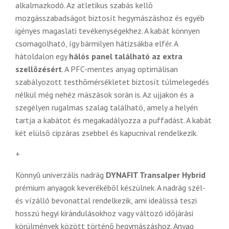
alkalmazkodó. Az atletikus szabás kellõ
mozgásszabadságot biztosít hegymászáshoz és egyéb
igényes magaslati tevékenységekhez. A kabát könnyen
csomagolható, így bármilyen hátizsákba elfér. A
hátoldalon egy
hálós panel található az extra
szellõzésért
. A PFC-mentes anyag optimálisan
szabályozott testhõmérsékletet biztosít túlmelegedés
nélkül még nehéz mászások során is. Az ujjakon és a
szegélyen rugalmas szalag található, amely a helyén
tartja a kabátot és megakadályozza a puffadást. A kabát
két elülsõ cipzáras zsebbel és kapucnival rendelkezik.
+
Könnyû univerzális nadrág
DYNAFIT Transalper Hybrid
prémium anyagok keverékébõl készülnek. A nadrág szél-
és vízálló bevonattal rendelkezik, ami ideálissá teszi
hosszú hegyi kirándulásokhoz vagy változó idõjárási
körülmények között történõ hegymászáshoz. Anyag