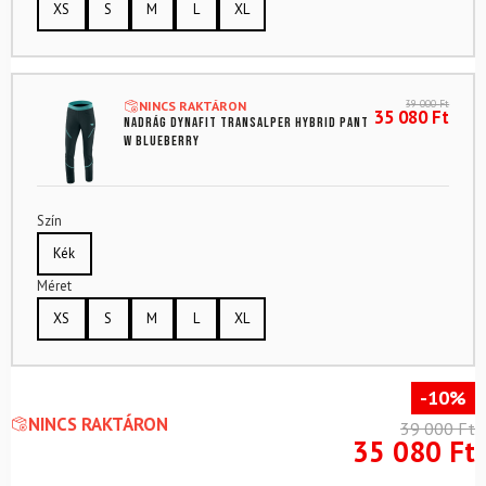
XS
S
M
L
XL
39 000
Ft
NINCS RAKTÁRON
35 080
Ft
Nadrág DYNAFIT Transalper Hybrid Pant
W Blueberry
Szín
Kék
Méret
XS
S
M
L
XL
-10%
NINCS RAKTÁRON
39 000
Ft
35 080
Ft