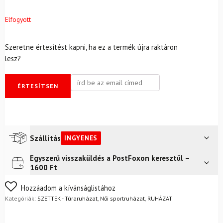
Elfogyott
Szeretne értesítést kapni, ha ez a termék újra raktáron
lesz?
ÉRTESÍTSEN
Szállítás
INGYENES
Egyszerű visszaküldés a PostFoxon keresztül –
Futár a címre
Ingyenes
1600 Ft
FoxPost
Ingyenes
Nem biztos a választásában? Semmi gond – a terméket
Hozzáadom a kívánságlistához
egyszerűen visszaküldheti 14 napon belül, indoklás nélkül.
Kategóriák:
SZETTEK - Túraruházat
,
Női sportruházat
,
RUHÁZAT
Mik a visszaküldés feltételei?