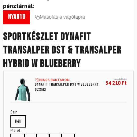
pénztárnál:
nyar10
Másolás a vágólapra
Sportkészlet DYNAFIT
Transalper DST & Transalper
Hybrid W Blueberry
62 400
Ft
NINCS RAKTÁRON
54 210
Ft
DYNAFIT Transalper DST W Blueberry
dzseki
Szín
Kék
Méret