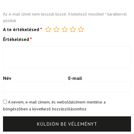
Az e-mail címet nem tesszük közzé.
A kötelező mezőket
*
karakterrel
jelöltük
A te értékelésed
*
Értékelésed
*
Név
E-mail
A nevem, e-mail címem, és weboldalcímem mentése a
böngészőben a következő hozzászólásomhoz.