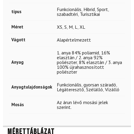
Funkcionális
,
Hibrid
,
Sport
,
típus
szabadtéri
,
Turisztikai
Méret
XS
,
S
,
M
,
L
,
XL
Vágott
Alapértelmezett
1. anya 84% poliamid
,
16%
elasztán / 2. anya 92%
Anyag
poliészter
,
8% elasztán / 3. anya
100% újrahasznosított
poliészter
Funkcionális
,
gyorsan száradó
,
Anyagtulajdonságok
Légáteresztő
,
Szélálló
,
Vízálló
Az árun lévő mosási jelek
Mosás
szerint.
Mérettáblázat