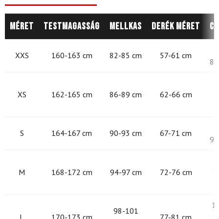
Méret
Testmagasság
Mellkas
Derék méret
Cs
8
XXS
160-163 cm
82-85 cm
57-61 cm
87
8
XS
162-165 cm
86-89 cm
62-66 cm
9
S
164-167 cm
90-93 cm
67-71 cm
97
9
M
168-172 cm
94-97 cm
72-76 cm
1
1
98-101
L
170-173 cm
77-81 cm
1