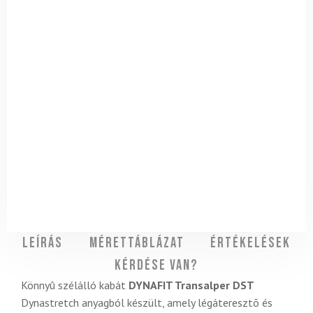
Leírás
Mérettáblázat
Értékelések
Kérdése van?
Könnyû szélálló kabát
DYNAFIT Transalper DST
Dynastretch anyagból készült, amely légáteresztõ és