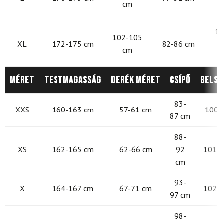
cm
1
102-105
XL
172-175 cm
82-86 cm
1
cm
Méret
Testmagasság
Derék méret
Csípő
Belső
83-
XXS
160-163 cm
57-61 cm
100-
87 cm
88-
XS
162-165 cm
62-66 cm
92
101 -
cm
93-
X
164-167 cm
67-71 cm
102 -
97 cm
98-