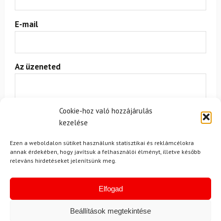
E-mail
Az üzeneted
Cookie-hoz való hozzájárulás
kezelése
Ezen a weboldalon sütiket használunk statisztikai és reklámcélokra
annak érdekében, hogy javítsuk a felhasználói élményt, illetve később
Egyetértek a
felhasználási feltételekkel és a személyes
releváns hirdetéseket jelenítsünk meg.
adatok védelmével.
Elfogad
Beállítások megtekintése