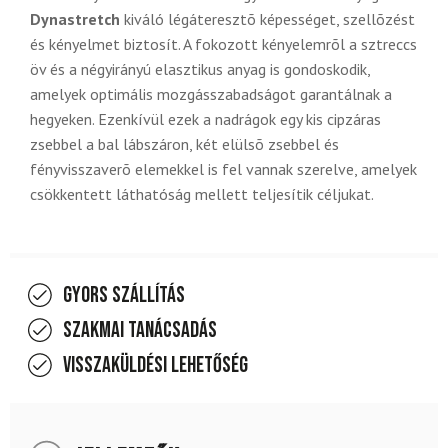
Dynastretch
kiváló légáteresztõ képességet, szellõzést
és kényelmet biztosít. A fokozott kényelemrõl a sztreccs
öv és a négyirányú elasztikus anyag is gondoskodik,
amelyek optimális mozgásszabadságot garantálnak a
hegyeken. Ezenkívül ezek a nadrágok egy kis cipzáras
zsebbel a bal lábszáron, két elülsõ zsebbel és
fényvisszaverõ elemekkel is fel vannak szerelve, amelyek
csökkentett láthatóság mellett teljesítik céljukat.
Gyors szállítás
Szakmai tanácsadás
Visszaküldési lehetőség