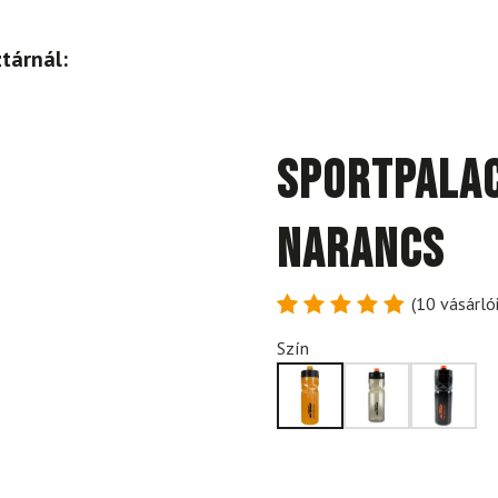
tárnál:
Sportpalac
Narancs
(
10
vásárlói
Értékelés
10
Szín
4.9
az 5-
ből,
értékelés
alapján