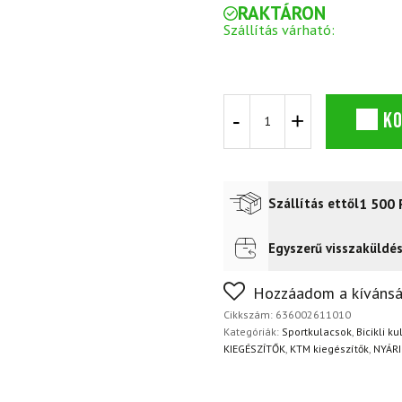
RAKTÁRON
Szállítás várható:
Sportpalack
K
KTM
Team
700
ml
Narancs
1 500
Szállítás ettől
mennyiség
Egyszerű visszaküldé
Futár a címre
2 400
Ft
FoxPost
1 500
Ft
Nem biztos a választásában
Hozzáadom a kívánsá
napon belül, indoklás nélkül
Cikkszám:
636002611010
Kategóriák:
Sportkulacsok
,
Bicikli k
KIEGÉSZÍTŐK
,
KTM kiegészítők
,
NYÁR