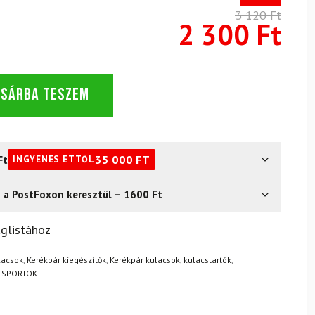
3 120 Ft
2 300 Ft
OSÁRBA TESZEM
Ft
35 000
FT
INGYENES ETTŐL
s a PostFoxon keresztül – 1600 Ft
? Semmi gond – a terméket egyszerűen visszaküldheti 14
glistához
.
Mik a visszaküldés feltételei?
ulacsok
,
Kerékpár kiegészítők
,
Kerékpár kulacsok, kulacstartók
,
I SPORTOK