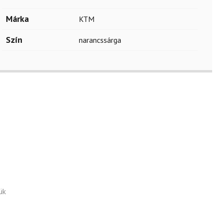
Márka
KTM
Szín
narancssárga
ük