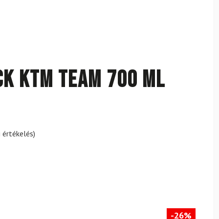
k KTM Team 700 ml
 értékelés)
-26%