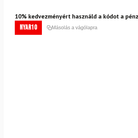
10% kedvezményért használd a kódot a pénz
nyar10
Másolás a vágólapra