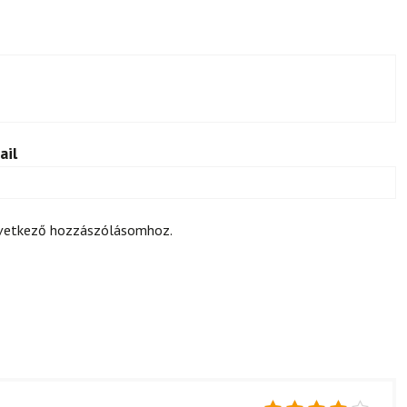
ail
övetkező hozzászólásomhoz.