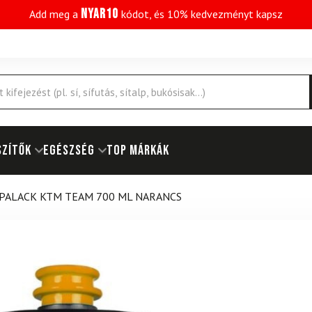
NYAR10
Add meg a
kódot, és 10% kedvezményt kapsz
SZÍTŐK
EGÉSZSÉG
Top márkák
PALACK KTM TEAM 700 ML NARANCS