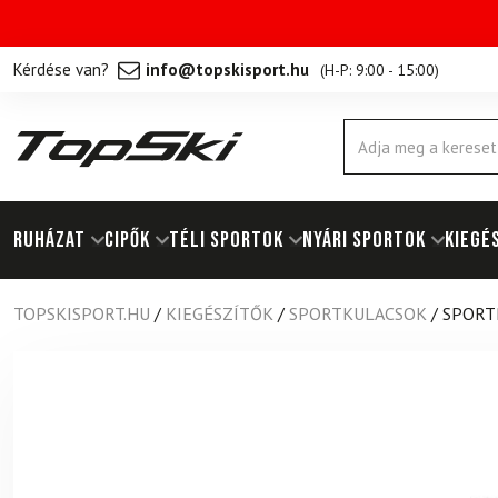
Kérdése van?
info@topskisport.hu
(
H-P: 9:00 - 15:00
)
Products
search
RUHÁZAT
Cipők
TÉLI SPORTOK
NYÁRI SPORTOK
KIEGÉ
TOPSKISPORT.HU
/
KIEGÉSZÍTŐK
/
SPORTKULACSOK
/
SPORT