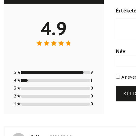
Értékel
4.9
Név
Értékelés:
4.9
/ 5
5 ★
9
A neve
4 ★
1
3 ★
0
2 ★
0
1 ★
0