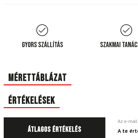
Gyors szállítás
Szakmai taná
Mérettáblázat
Értékelések
Az e-mail
Átlagos értékelés
A te ér