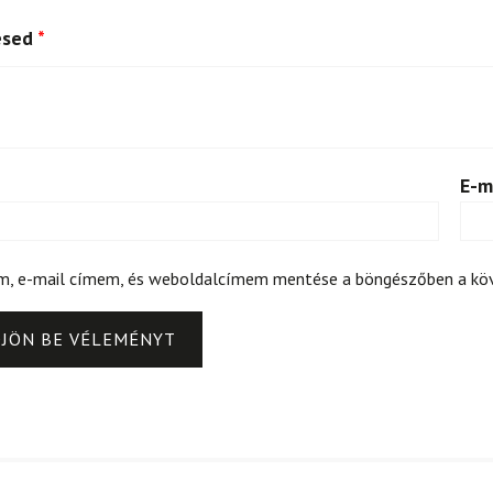
ésed
*
E-m
m, e-mail címem, és weboldalcímem mentése a böngészőben a k