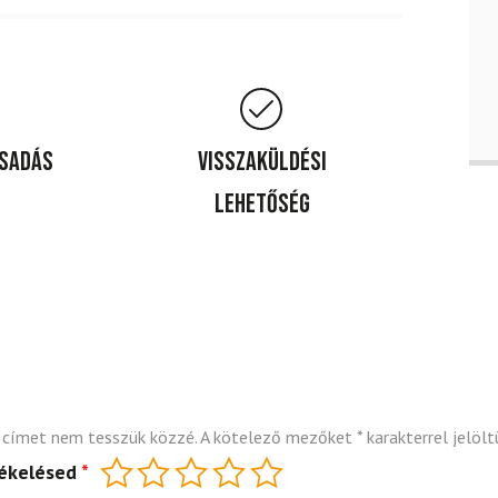
csadás
Visszaküldési
lehetőség
 címet nem tesszük közzé.
A kötelező mezőket
*
karakterrel jelölt
tékelésed
*