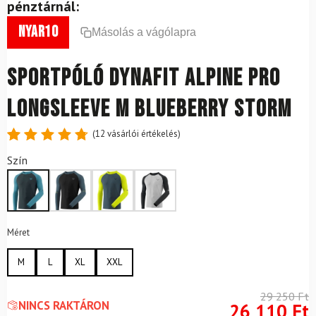
pénztárnál:
nyar10
Másolás a vágólapra
Sportpóló DYNAFIT Alpine Pro
Longsleeve M Blueberry Storm
(
12
vásárlói értékelés)
Értékelés
12
Szín
4.83
az
5-ből,
értékelés
alapján
Méret
M
L
XL
XXL
29 250
Ft
NINCS RAKTÁRON
26 110
Ft