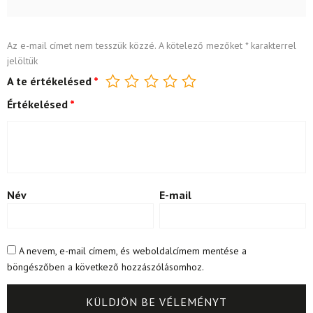
Az e-mail címet nem tesszük közzé.
A kötelező mezőket
*
karakterrel
jelöltük
A te értékelésed
*
Értékelésed
*
Név
E-mail
A nevem, e-mail címem, és weboldalcímem mentése a
böngészőben a következő hozzászólásomhoz.