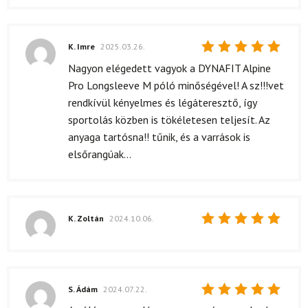
5
/ 5
K. Imre
2025.03.26.
Értékelés:
Nagyon elégedett vagyok a DYNAFIT Alpine
5
/ 5
Pro Longsleeve M póló minőségével! A sz!!!vet
rendkívül kényelmes és légáteresztő, így
sportolás közben is tökéletesen teljesít. Az
anyaga tartósna!! tűnik, és a varrások is
elsőrangúak...
K. Zoltán
2024.10.06.
Értékelés:
5
/ 5
S. Ádám
2024.07.22.
Értékelés: