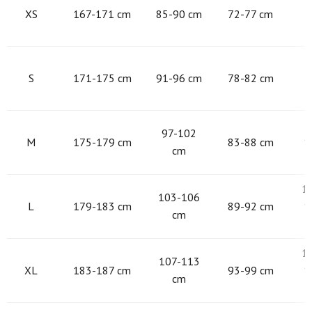
XS
167-171 cm
85-90 cm
72-77 cm
9
S
171-175 cm
91-96 cm
78-82 cm
9
97-102
M
175-179 cm
83-88 cm
1
cm
1
103-106
L
179-183 cm
89-92 cm
1
cm
1
107-113
XL
183-187 cm
93-99 cm
1
cm