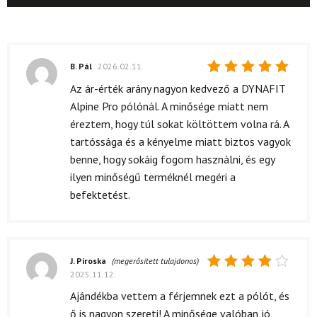
B. Pál
2026.02.11.
Értékelés:
Az ár-érték arány nagyon kedvező a DYNAFIT
5
/ 5
Alpine Pro pólónál. A minősége miatt nem
éreztem, hogy túl sokat költöttem volna rá. A
tartóssága és a kényelme miatt biztos vagyok
benne, hogy sokáig fogom használni, és egy
ilyen minőségű terméknél megéri a
befektetést.
J. Piroska
(megerősített tulajdonos)
2025.11.12.
Értékelés:
4
/ 5
Ajándékba vettem a férjemnek ezt a pólót, és
ő is nagyon szereti! A minősége valóban jó,