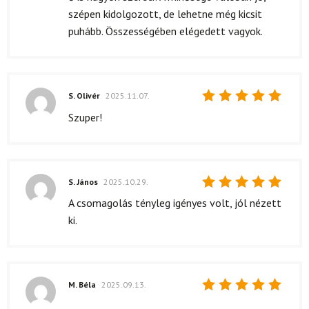
szépen kidolgozott, de lehetne még kicsit
puhább. Összességében elégedett vagyok.
S. Olivér
2025.11.07.
Értékelés:
Szuper!
5
/ 5
S. János
2025.10.29.
Értékelés:
A csomagolás tényleg igényes volt, jól nézett
5
/ 5
ki.
M. Béla
2025.09.13.
Értékelés: