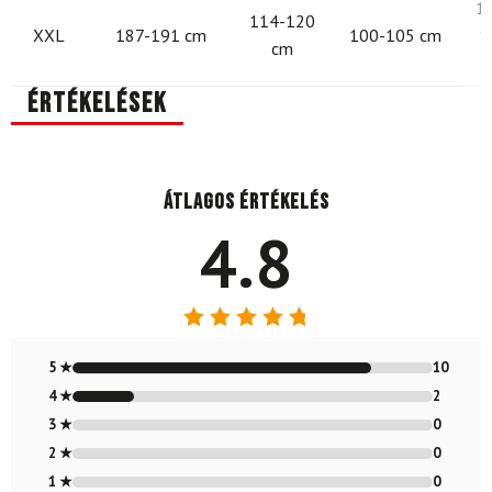
1
114-120
XXL
187-191 cm
100-105 cm
1
cm
Értékelések
Átlagos értékelés
4.8
Értékelés:
4.83
/ 5
5 ★
10
4 ★
2
3 ★
0
2 ★
0
1 ★
0