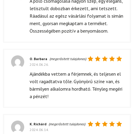
A póló csomagolása nagyon szép, egy elegáns,
5
/ 5
letisztult dobozban érkezett, ami tetszett.
Ráadásul az egész vásárlási folyamat is simán
ment, gyorsan megkaptam a terméket.
Összességében pozitív a benyomásom.
O. Barbara
(megerősített tulajdonos)
2024.06.26.
Értékelés:
5
/ 5
Ajándékba vettem a férjemnek, és teljesen el
volt ragadtatva tőle. Gyönyörű színe van, és
bármilyen alkalomra hordható. Tényleg megéri
a pénzét!
K. Richárd
(megerősített tulajdonos)
2024.06.14.
Értékelés: