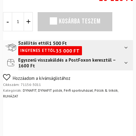
Sportpóló
KOSÁRBA TESZEM
DYNAFIT
Alpine
Pro
Longsleeve
1 500
Ft
Szállítás ettől
M
35 000
FT
INGYENES ETTŐL
Blueberry
Storm
Egyszerű visszaküldés a PostFoxon keresztül –
Futár a címre
2 400
Ft
mennyiség
1600 Ft
FoxPost
1 500
Ft
Nem biztos a választásában? Semmi gond – a terméket
Hozzáadom a kívánságlistához
egyszerűen visszaküldheti 14 napon belül, indoklás nélkül.
Cikkszám:
71156-3011
Mik a visszaküldés feltételei?
Kategóriák:
DYNAFIT
,
DYNAFIT pólók
,
Férfi sportruházat
,
Pólók & trikók
,
RUHÁZAT