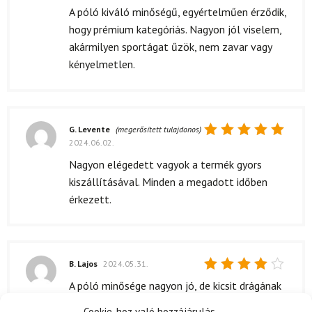
5
/ 5
A póló kiváló minőségű, egyértelműen érződik,
hogy prémium kategóriás. Nagyon jól viselem,
akármilyen sportágat űzök, nem zavar vagy
kényelmetlen.
G. Levente
(megerősített tulajdonos)
2024.06.02.
Értékelés:
5
/ 5
Nagyon elégedett vagyok a termék gyors
kiszállításával. Minden a megadott időben
érkezett.
B. Lajos
2024.05.31.
Értékelés:
A póló minősége nagyon jó, de kicsit drágának
4
/ 5
érzem a piacon található más pólókhoz
Cookie-hoz való hozzájárulás