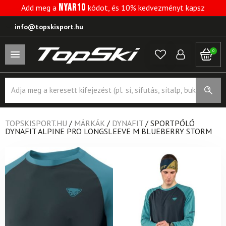
NYAR10
Add meg a
kódot, és 10% kedvezményt kapsz
info@topskisport.hu
0
Products
search
TOPSKISPORT.HU
/
MÁRKÁK
/
DYNAFIT
/
SPORTPÓLÓ
DYNAFIT ALPINE PRO LONGSLEEVE M BLUEBERRY STORM