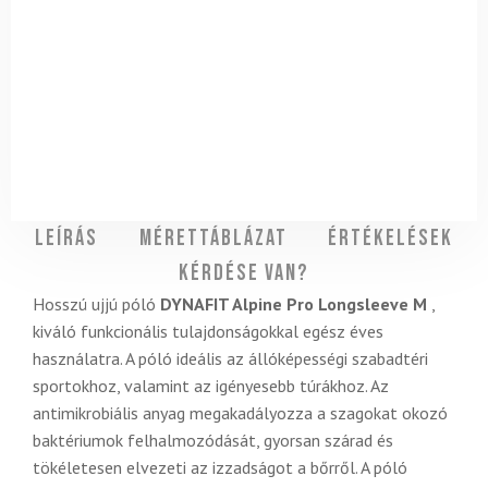
Leírás
Mérettáblázat
Értékelések
Kérdése van?
Hosszú ujjú póló
DYNAFIT Alpine Pro Longsleeve M
,
kiváló funkcionális tulajdonságokkal egész éves
használatra. A póló ideális az állóképességi szabadtéri
sportokhoz, valamint az igényesebb túrákhoz. Az
antimikrobiális anyag megakadályozza a szagokat okozó
baktériumok felhalmozódását, gyorsan szárad és
tökéletesen elvezeti az izzadságot a bőrről. A póló