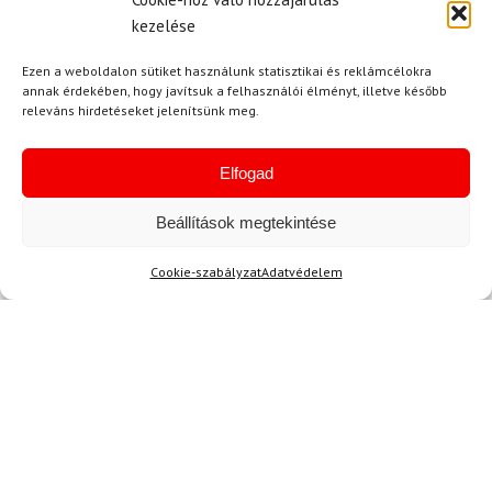
képest. 😊 Tetszik a szín és a fazon, de
kezelése
lehetne egy kicsit olcsóbb. ⭐!!!
Ezen a weboldalon sütiket használunk statisztikai és reklámcélokra
annak érdekében, hogy javítsuk a felhasználói élményt, illetve később
releváns hirdetéseket jelenítsünk meg.
Kérdése van?
Elfogad
Beállítások megtekintése
Cookie-szabályzat
Adatvédelem
Kérdése van?
info@topskisport.hu
Név