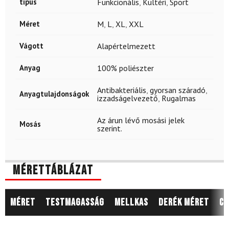
típus
Funkcionális
,
Kültéri
,
Sport
Méret
M
,
L
,
XL
,
XXL
Vágott
Alapértelmezett
Anyag
100% poliészter
Antibakteriális
,
gyorsan száradó
,
Anyagtulajdonságok
izzadságelvezető
,
Rugalmas
Az árun lévő mosási jelek
Mosás
szerint.
Mérettáblázat
Méret
Testmagasság
Mellkas
Derék méret
Cs
8