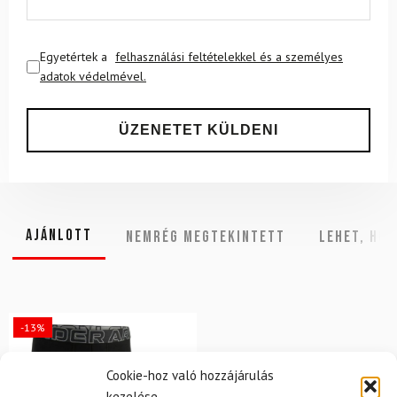
Egyetértek a
felhasználási feltételekkel és a személyes
adatok védelmével.
Ajánlott
NEMRÉG MEGTEKINTETT
Lehet, hog
-13%
Cookie-hoz való hozzájárulás
kezelése