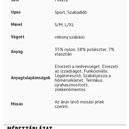
típus
Sport
,
Szabadidő
Méret
S/M
,
L/XL
Vágott
vékony szabású
35% nylon
,
58% poliészter
,
7%
Anyag
elasztán
Elvezeti a nedvességet
,
Elvezeti
az izzadságot
,
Funkcionális
,
Légáteresztő
,
Szabályozza a
Anyagtulajdonságok
hőmérsékletet
,
Termikus
,
újrahasznosított
,
zökkenőmentes
Az árun lévő mosási jelek
Mosás
szerint.