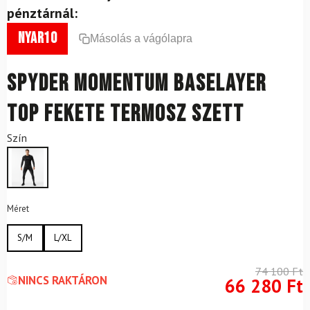
pénztárnál:
nyar10
Másolás a vágólapra
SPYDER Momentum Baselayer
Top Fekete Termosz szett
Szín
Méret
S/M
L/XL
74 100
Ft
NINCS RAKTÁRON
66 280
Ft