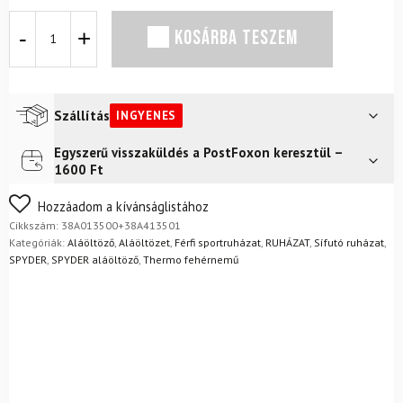
SPYDER
KOSÁRBA TESZEM
Momentum
Baselayer
Top
Fekete
Termosz
Szállítás
INGYENES
szett
mennyiség
Egyszerű visszaküldés a PostFoxon keresztül –
Futár a címre
Ingyenes
1600 Ft
FoxPost
Ingyenes
Nem biztos a választásában? Semmi gond – a terméket
Hozzáadom a kívánságlistához
egyszerűen visszaküldheti 14 napon belül, indoklás nélkül.
Cikkszám:
38A013500+38A413501
Mik a visszaküldés feltételei?
Kategóriák:
Aláöltöző
,
Aláöltözet
,
Férfi sportruházat
,
RUHÁZAT
,
Sífutó ruházat
,
SPYDER
,
SPYDER aláöltöző
,
Thermo fehérnemű