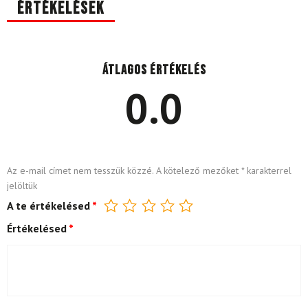
Értékelések
Átlagos értékelés
0.0
Az e-mail címet nem tesszük közzé.
A kötelező mezőket
*
karakterrel
jelöltük
A te értékelésed
*
Értékelésed
*