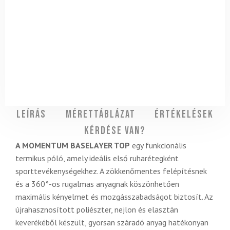
Leírás
Mérettáblázat
Értékelések
Kérdése van?
A MOMENTUM BASELAYER TOP
egy funkcionális
termikus póló, amely ideális első ruharétegként
sporttevékenységekhez. A zökkenőmentes felépítésnek
és a 360°-os rugalmas anyagnak köszönhetően
maximális kényelmet és mozgásszabadságot biztosít. Az
újrahasznosított poliészter, nejlon és elasztán
keverékéből készült, gyorsan száradó anyag hatékonyan