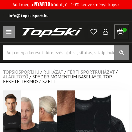
NYAR10
Add meg a
kódot, és 10% kedvezményt kapsz
info@topskisport.hu
0
Products
search
TOPSKISPORT.HU
/
RUHÁZAT
/
FÉRFI SPORTRUHÁZAT
/
ALÁÖLTÖZŐ
/
SPYDER MOMENTUM BASELAYER TOP
FEKETE TERMOSZ SZETT