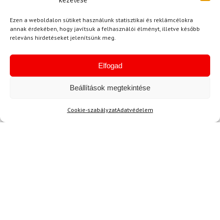
Ezen a weboldalon sütiket használunk statisztikai és reklámcélokra
annak érdekében, hogy javítsuk a felhasználói élményt, illetve később
releváns hirdetéseket jelenítsünk meg.
Elfogad
M
UNDER ARMOUR
Beállítások megtekintése
Boxerek Under Armour M
Perf Cotton Nov 3in -
Fekete
Cookie-szabályzat
Adatvédelem
15 600 Ft
13 610 Ft
Raktáron