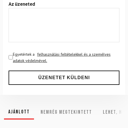
Az üzeneted
Egyetértek a
felhasználási feltételekkel és a személyes
adatok védelmével.
Ajánlott
NEMRÉG MEGTEKINTETT
Lehet, hog