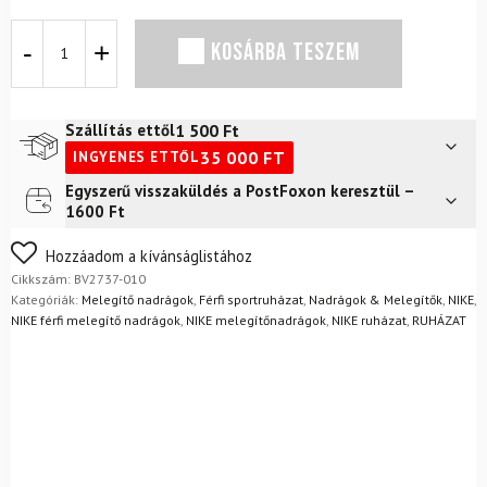
Strandnadrág
KOSÁRBA TESZEM
NIKE
Hose
NSW
Club
1 500
Ft
Szállítás ettől
Fekete
35 000
FT
INGYENES ETTŐL
mennyiség
Egyszerű visszaküldés a PostFoxon keresztül –
Futár a címre
2 400
Ft
1600 Ft
FoxPost
1 500
Ft
Nem biztos a választásában? Semmi gond – a terméket
Hozzáadom a kívánságlistához
egyszerűen visszaküldheti 14 napon belül, indoklás nélkül.
Cikkszám:
BV2737-010
Mik a visszaküldés feltételei?
Kategóriák:
Melegítő nadrágok
,
Férfi sportruházat
,
Nadrágok & Melegítők
,
NIKE
,
NIKE férfi melegítő nadrágok
,
NIKE melegítőnadrágok
,
NIKE ruházat
,
RUHÁZAT