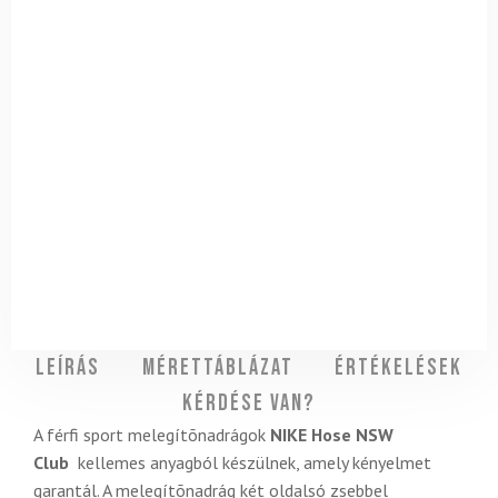
Leírás
Mérettáblázat
Értékelések
Kérdése van?
A férfi sport melegítõnadrágok
NIKE Hose NSW
Club
kellemes anyagból készülnek, amely kényelmet
garantál. A melegítõnadrág két oldalsó zsebbel