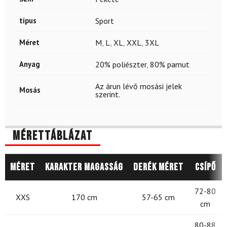
típus
Sport
Méret
M
,
L
,
XL
,
XXL
,
3XL
Anyag
20% poliészter
,
80% pamut
Az árun lévő mosási jelek
Mosás
szerint.
Mérettáblázat
Méret
Karakter magasság
Derék méret
Csípő
72-80
XXS
170 cm
57-65 cm
cm
80-88