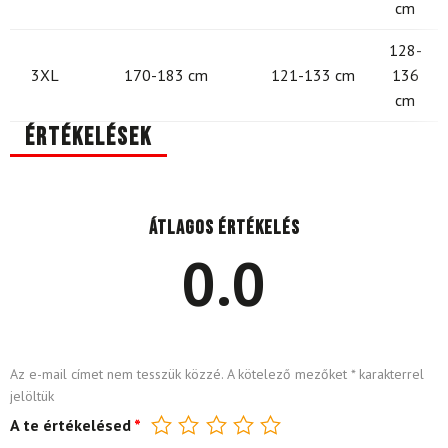
cm
128-
3XL
170-183 cm
121-133 cm
136
cm
Értékelések
Átlagos értékelés
0.0
Az e-mail címet nem tesszük közzé.
A kötelező mezőket
*
karakterrel
jelöltük
A te értékelésed
*