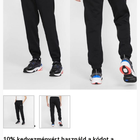
10% kedvezményért használd a kódot a