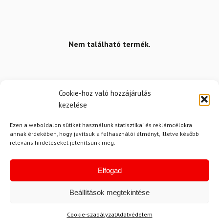
Nem található termék.
Cookie-hoz való hozzájárulás
kezelése
Ezen a weboldalon sütiket használunk statisztikai és reklámcélokra
annak érdekében, hogy javítsuk a felhasználói élményt, illetve később
releváns hirdetéseket jelenítsünk meg.
Hírek
Elfogad
Aktuális hírek megtekintése
Beállítások megtekintése
Cookie-szabályzat
Adatvédelem