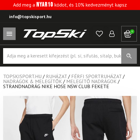
NYAR10
Add meg a
kódot, és 10% kedvezményt kapsz
info@topskisport.hu
0
Products
search
TOPSKISPORT.HU
/
RUHÁZAT
/
FÉRFI SPORTRUHÁZAT
/
NADRÁGOK & MELEGÍTŐK
/
MELEGÍTŐ NADRÁGOK
/
STRANDNADRÁG NIKE HOSE NSW CLUB FEKETE