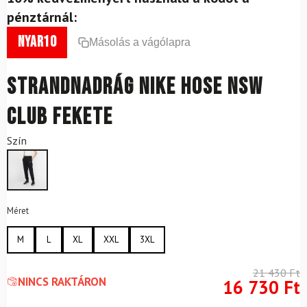
pénztárnál:
nyar10
Másolás a vágólapra
Strandnadrág NIKE Hose NSW
Club Fekete
Szín
Méret
M
L
XL
XXL
3XL
21 430
Ft
NINCS RAKTÁRON
16 730
Ft