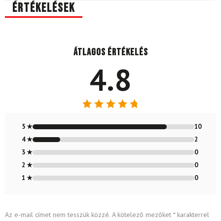
Értékelések
Átlagos értékelés
4.8
Értékelés:
4.83
/ 5
5 ★
10
4 ★
2
3 ★
0
2 ★
0
1 ★
0
Az e-mail címet nem tesszük közzé.
A kötelező mezőket
*
karakterrel