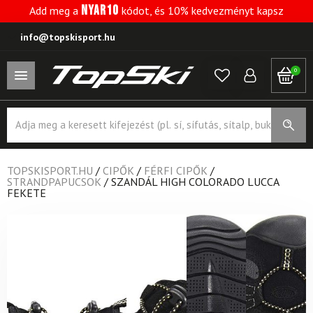
NYAR10
Add meg a
kódot, és 10% kedvezményt kapsz
info@topskisport.hu
0
Products
search
TOPSKISPORT.HU
/
CIPŐK
/
FÉRFI CIPŐK
/
STRANDPAPUCSOK
/
SZANDÁL HIGH COLORADO LUCCA
FEKETE