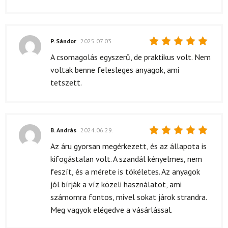
P. Sándor
2025.07.03.
Értékelés:
A csomagolás egyszerű, de praktikus volt. Nem
5
/ 5
voltak benne felesleges anyagok, ami
tetszett.
B. András
2024.06.29.
Értékelés:
Az áru gyorsan megérkezett, és az állapota is
5
/ 5
kifogástalan volt. A szandál kényelmes, nem
feszít, és a mérete is tökéletes. Az anyagok
jól bírják a víz közeli használatot, ami
számomra fontos, mivel sokat járok strandra.
Meg vagyok elégedve a vásárlással.