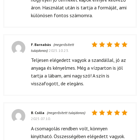
áron. Használat után is tartja a formáját, ami
különösen fontos számomra.
F. Barnabás
(megerősített
tulajdonos)
2025.10.23.
Értékelés:
5
/ 5
Teljesen elégedett vagyok a szandállal, jó az
anyaga és kényelmes. Még a vízparton is jól
tartja a lábam, ami nagy szó! A szín is
visszafogott, de elegáns.
B. Csilla
(megerősített tulajdonos)
2025.07.10.
Értékelés:
5
/ 5
A csomagolás rendben volt, könnyen
kinyitható. Összességében elégedett vagyok.