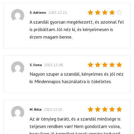
S. Adrienn
2025.12.21.
Értékelés:
A szandál gyorsan megérkezett, és azonnal fel
4
/ 5
is próbáltam. Jól néz ki, és kényelmesen is
érzem magam benne.
S. Ilona
2025.12.08.
Értékelés:
Nagyon szuper a szandál, kényelmes és jól néz
5
/ 5
ki. Mindennapos használatra is tökéletes.
M. Béla
2025.12.02.
Értékelés:
Az ár tényleg baráti, és a szandál minősége is
5
/ 5
teljesen rendben van! Nem gondoltam volna,
hogy ilyen jó terméket kapok ennyire kedvező