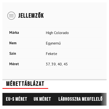
JELLEMZŐK
Márka
High Colorado
Nem
Egynemű
Szín
Fekete
Méret
37
,
39
,
40
,
45
Mérettáblázat
EU-s méret
UK méret
Lábhosszra megfelelő