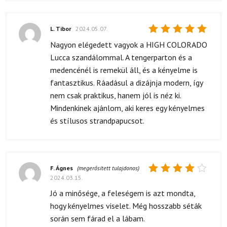
L. Tibor
2024.05.07.
Értékelés:
Nagyon elégedett vagyok a HIGH COLORADO
5
/ 5
Lucca szandálommal. A tengerparton és a
medencénél is remekül áll, és a kényelme is
fantasztikus. Ráadásul a dizájnja modern, így
nem csak praktikus, hanem jól is néz ki.
Mindenkinek ajánlom, aki keres egy kényelmes
és stílusos strandpapucsot.
F. Ágnes
(megerősített tulajdonos)
2024.03.15.
Értékelés:
4
/ 5
Jó a minősége, a feleségem is azt mondta,
hogy kényelmes viselet. Még hosszabb séták
során sem fárad el a lábam.