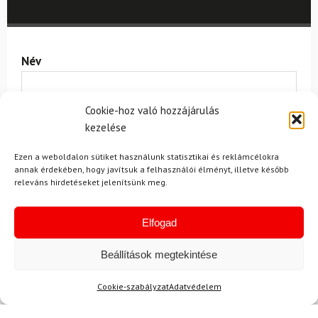
Név
Cookie-hoz való hozzájárulás
E-mail
kezelése
Ezen a weboldalon sütiket használunk statisztikai és reklámcélokra
annak érdekében, hogy javítsuk a felhasználói élményt, illetve később
Az üzeneted
releváns hirdetéseket jelenítsünk meg.
Elfogad
Beállítások megtekintése
Cookie-szabályzat
Adatvédelem
Egyetértek a
felhasználási feltételekkel és a személyes