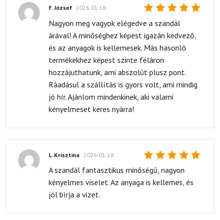
F. József
2026.01.18.
Értékelés:
Nagyon meg vagyok elégedve a szandál
5
/ 5
árával! A minőséghez képest igazán kedvező,
és az anyagok is kellemesek. Más hasonló
termékekhez képest szinte féláron
hozzájuthatunk, ami abszolút plusz pont.
Ráadásul a szállítás is gyors volt, ami mindig
jó hír. Ajánlom mindenkinek, aki valami
kényelmeset keres nyárra!
L. Krisztina
2026.01.18.
Értékelés:
A szandál fantasztikus minőségű, nagyon
5
/ 5
kényelmes viselet. Az anyaga is kellemes, és
jól bírja a vizet.