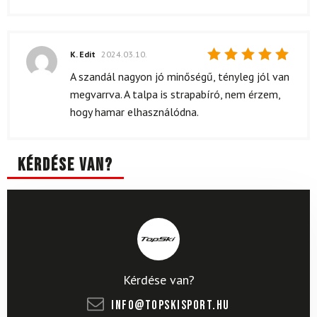
K. Edit
2024.03.10.
Értékelés:
A szandál nagyon jó minőségű, tényleg jól van
5
/ 5
megvarrva. A talpa is strapabíró, nem érzem,
hogy hamar elhasználódna.
Kérdése van?
Kérdése van?
info@topskisport.hu