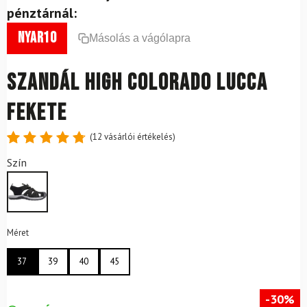
pénztárnál:
nyar10
Másolás a vágólapra
Szandál HIGH COLORADO Lucca
Fekete
(
12
vásárlói értékelés)
Értékelés
12
Szín
4.83
az
5-ből,
értékelés
alapján
Méret
37
39
40
45
-30%