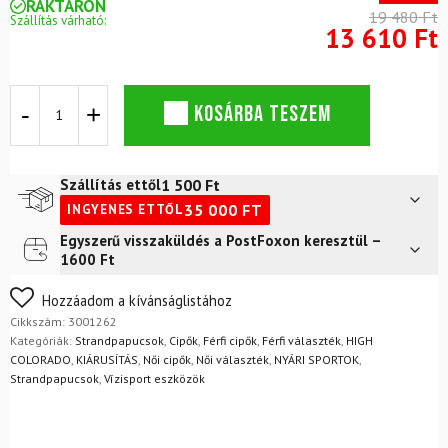
RAKTÁRON
19 480 Ft
Szállítás várható:
13 610 Ft
Szandál
KOSÁRBA TESZEM
HIGH
COLORADO
Lucca
Fekete
1 500
Ft
Szállítás ettől
mennyiség
35 000
FT
INGYENES ETTŐL
Egyszerű visszaküldés a PostFoxon keresztül –
Futár a címre
2 400
Ft
1600 Ft
FoxPost
1 500
Ft
Nem biztos a választásában? Semmi gond – a terméket
Hozzáadom a kívánságlistához
egyszerűen visszaküldheti 14 napon belül, indoklás nélkül.
Cikkszám:
3001262
Mik a visszaküldés feltételei?
Kategóriák:
Strandpapucsok
,
Cipők
,
Férfi cipők
,
Férfi választék
,
HIGH
COLORADO
,
KIÁRUSÍTÁS
,
Női cipők
,
Női választék
,
NYÁRI SPORTOK
,
Strandpapucsok
,
Vízisport eszközök