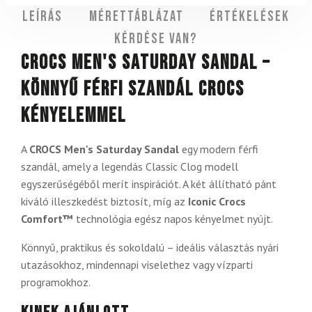
Leírás
Mérettáblázat
Értékelések
Kérdése van?
CROCS Men's Saturday Sandal –
könnyű férfi szandál Crocs
kényelemmel
A
CROCS Men's Saturday Sandal
egy modern férfi
szandál, amely a legendás Classic Clog modell
egyszerűségéből merít inspirációt. A két állítható pánt
kiváló illeszkedést biztosít, míg az
Iconic Crocs
Comfort™
technológia egész napos kényelmet nyújt.
Könnyű, praktikus és sokoldalú – ideális választás nyári
utazásokhoz, mindennapi viselethez vagy vízparti
programokhoz.