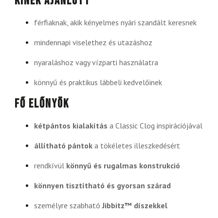
Kinek ajánlott
férfiaknak, akik kényelmes nyári szandált keresnek
mindennapi viselethez és utazáshoz
nyaraláshoz vagy vízparti használatra
könnyű és praktikus lábbeli kedvelőinek
Fő előnyök
kétpántos kialakítás
a Classic Clog inspirációjával
állítható pántok
a tökéletes illeszkedésért
rendkívül
könnyű és rugalmas konstrukció
könnyen tisztítható és gyorsan szárad
személyre szabható
Jibbitz™ díszekkel