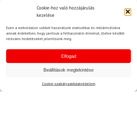
Cookie-hoz való hozzájárulás
kezelése
Ajánlott
NEMRÉG MEGTEKINTETT
Lehet, hog
Ezen a weboldalon sütiket használunk statisztikai és reklámcélokra
annak érdekében, hogy javítsuk a felhasználói élményt, illetve később
releváns hirdetéseket jelenítsünk meg.
-25%
-18%
Elfogad
Beállítások megtekintése
Cookie-szabályzat
Adatvédelem
39-41
42-44
45-47
36 2/3
37 1/3
38
40
SIDAS
41 1/3
42
Merinó térdzokni SIDAS