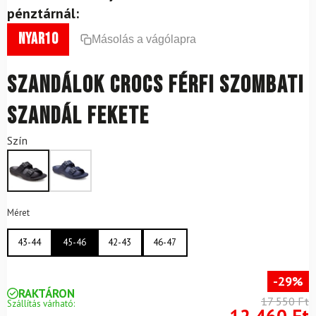
pénztárnál:
nyar10
Másolás a vágólapra
Szandálok CROCS férfi szombati
szandál fekete
Szín
Méret
43-44
45-46
42-43
46-47
-29%
RAKTÁRON
17 550 Ft
Szállítás várható:
12 460 Ft