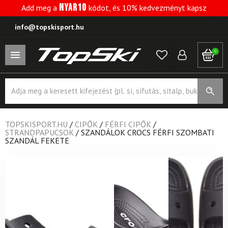
NYAR10
Add meg a
kódot, és 10% kedvezményt kapsz
info@topskisport.hu
0
Products
search
TOPSKISPORT.HU
/
CIPŐK
/
FÉRFI CIPŐK
/
STRANDPAPUCSOK
/
SZANDÁLOK CROCS FÉRFI SZOMBATI
SZANDÁL FEKETE