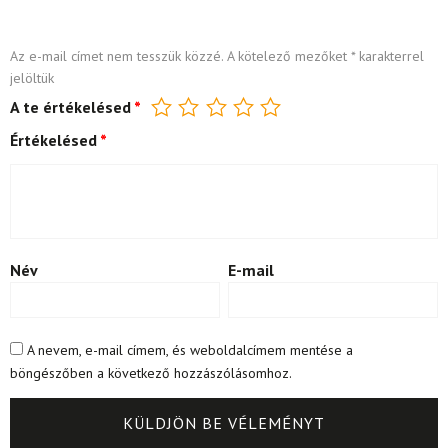
Az e-mail címet nem tesszük közzé.
A kötelező mezőket
*
karakterrel
jelöltük
A te értékelésed
*
Értékelésed
*
Név
E-mail
A nevem, e-mail címem, és weboldalcímem mentése a
böngészőben a következő hozzászólásomhoz.