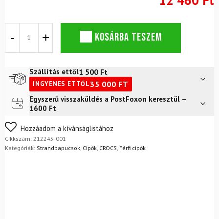
Szandálok
KOSÁRBA TESZEM
CROCS
férfi
szombati
szandál
1 500
Ft
Szállítás ettől
fekete
35 000
FT
INGYENES ETTŐL
mennyiség
Egyszerű visszaküldés a PostFoxon keresztül –
Futár a címre
2 400
Ft
1600 Ft
FoxPost
1 500
Ft
Nem biztos a választásában? Semmi gond – a terméket
Hozzáadom a kívánságlistához
egyszerűen visszaküldheti 14 napon belül, indoklás nélkül.
Cikkszám:
212245-001
Mik a visszaküldés feltételei?
Kategóriák:
Strandpapucsok
,
Cipők
,
CROCS
,
Férfi cipők