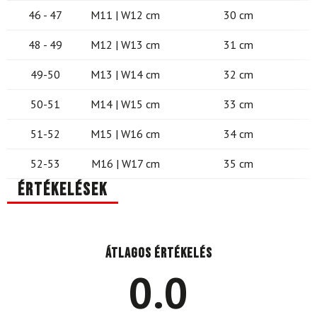
46 - 47
M11 | W12 cm
30 cm
48 - 49
M12 | W13 cm
31 cm
49-50
M13 | W14 cm
32 cm
50-51
M14 | W15 cm
33 cm
51-52
M15 | W16 cm
34 cm
52-53
M16 | W17 cm
35 cm
Értékelések
Átlagos értékelés
0.0