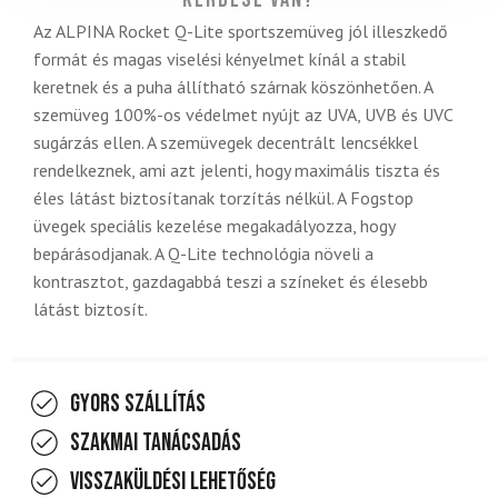
Kérdése van?
Az ALPINA Rocket Q-Lite sportszemüveg jól illeszkedő
formát és magas viselési kényelmet kínál a stabil
keretnek és a puha állítható szárnak köszönhetően. A
szemüveg 100%-os védelmet nyújt az UVA, UVB és UVC
sugárzás ellen. A szemüvegek decentrált lencsékkel
rendelkeznek, ami azt jelenti, hogy maximális tiszta és
éles látást biztosítanak torzítás nélkül. A Fogstop
üvegek speciális kezelése megakadályozza, hogy
bepárásodjanak. A Q-Lite technológia növeli a
kontrasztot, gazdagabbá teszi a színeket és élesebb
látást biztosít.
Gyors szállítás
Szakmai tanácsadás
Visszaküldési lehetőség