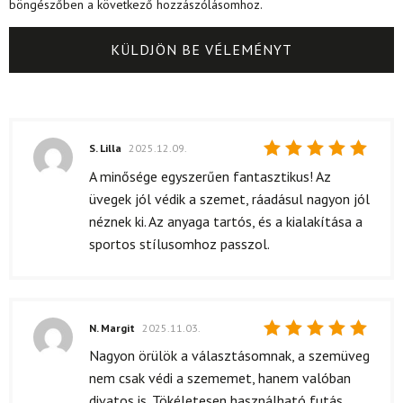
böngészőben a következő hozzászólásomhoz.
S. Lilla
2025.12.09.
Értékelés:
A minősége egyszerűen fantasztikus! Az
5
/ 5
üvegek jól védik a szemet, ráadásul nagyon jól
néznek ki. Az anyaga tartós, és a kialakítása a
sportos stílusomhoz passzol.
N. Margit
2025.11.03.
Értékelés:
Nagyon örülök a választásomnak, a szemüveg
5
/ 5
nem csak védi a szememet, hanem valóban
divatos is. Tökéletesen használható futás