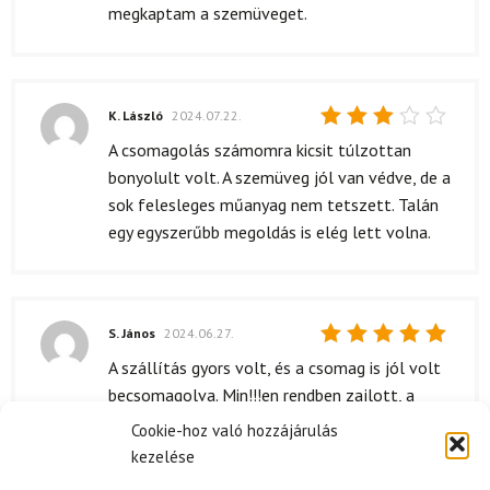
5
/ 5
megkaptam a szemüveget.
K. László
2024.07.22.
Értékelés:
A csomagolás számomra kicsit túlzottan
3
/ 5
bonyolult volt. A szemüveg jól van védve, de a
sok felesleges műanyag nem tetszett. Talán
egy egyszerűbb megoldás is elég lett volna.
S. János
2024.06.27.
Értékelés:
A szállítás gyors volt, és a csomag is jól volt
5
/ 5
becsomagolva. Min!!!en rendben zajlott, a
termék épségben érkezett meg. Azóta i!?
Cookie-hoz való hozzájárulás
rendszeresen használom, és eddig minden
kezelése
remek.!!!