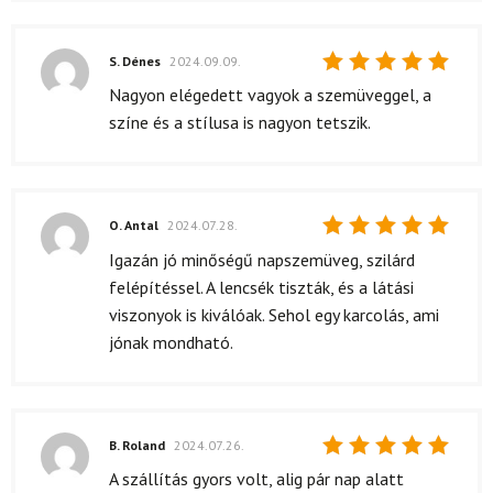
S. Dénes
2024.09.09.
Értékelés:
Nagyon elégedett vagyok a szemüveggel, a
5
/ 5
színe és a stílusa is nagyon tetszik.
O. Antal
2024.07.28.
Értékelés:
Igazán jó minőségű napszemüveg, szilárd
5
/ 5
felépítéssel. A lencsék tiszták, és a látási
viszonyok is kiválóak. Sehol egy karcolás, ami
jónak mondható.
B. Roland
2024.07.26.
Értékelés:
A szállítás gyors volt, alig pár nap alatt