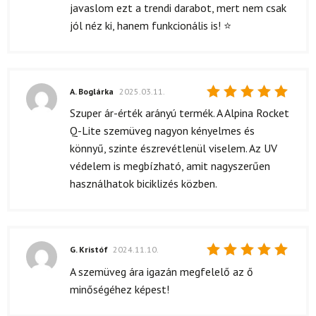
javaslom ezt a trendi darabot, mert nem csak
jól néz ki, hanem funkcionális is! ⭐
A. Boglárka
2025.03.11.
Értékelés:
Szuper ár-érték arányú termék. A Alpina Rocket
5
/ 5
Q-Lite szemüveg nagyon kényelmes és
könnyű, szinte észrevétlenül viselem. Az UV
védelem is megbízható, amit nagyszerűen
használhatok biciklizés közben.
G. Kristóf
2024.11.10.
Értékelés:
A szemüveg ára igazán megfelelő az ő
5
/ 5
minőségéhez képest!