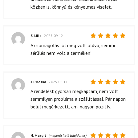
közben is, könnyű és kényelmes viselet.
S. Lilla
2025.09.12.
Értékelés:
A csomagolás jól meg volt oldva, semmi
5
/ 5
sérülés nem volt a terméken!
J. Piroska
2025.08.11.
Értékelés:
A rendelést gyorsan megkaptam, nem volt
5
/ 5
semmilyen probléma a szállítással. Pár napon
belül megérkezett, ami nagyon pozitív.
N. Margit
(megerősített tulajdonos)