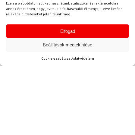
Ezen a weboldalon sütiket használunk statisztikai és reklámcélokra
annak érdekében, hogy javítsuk a felhasználói élményt, illetve később
releváns hirdetéseket jelenítsünk meg.
S. Emese
2024.05.28.
Elfogad
Értékelés:
Jó minőségű napszemüveg, de a keret kicsit
4
/ 5
szorosnak tűnik, de ez nem zavaró.
Beállítások megtekintése
Cookie-szabályzat
Adatvédelem
S. Róbert
(megerősített tulajdonos)
2024.01.23.
Értékelés:
4
/ 5
Kérdése van?