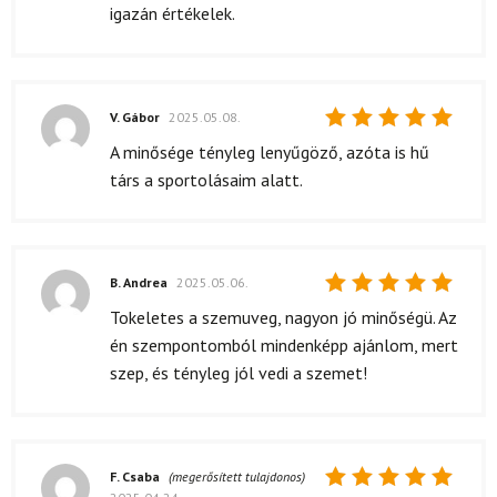
igazán értékelek.
V. Gábor
2025.05.08.
Értékelés:
A minősége tényleg lenyűgöző, azóta is hű
5
/ 5
társ a sportolásaim alatt.
B. Andrea
2025.05.06.
Értékelés:
Tokeletes a szemuveg, nagyon jó minőségü. Az
5
/ 5
én szempontomból mindenképp ajánlom, mert
szep, és tényleg jól vedi a szemet!
F. Csaba
(megerősített tulajdonos)