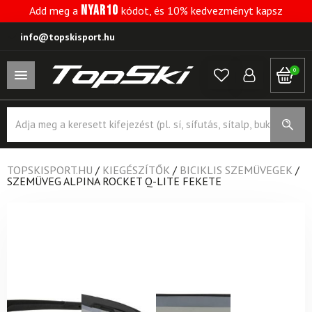
NYAR10
Add meg a
kódot, és 10% kedvezményt kapsz
info@topskisport.hu
0
Products
search
TOPSKISPORT.HU
/
KIEGÉSZÍTŐK
/
BICIKLIS SZEMÜVEGEK
/
SZEMÜVEG ALPINA ROCKET Q-LITE FEKETE