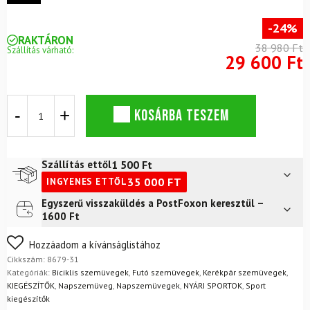
-24%
RAKTÁRON
38 980 Ft
Szállítás várható:
29 600 Ft
Szemüveg
KOSÁRBA TESZEM
ALPINA
Rocket
Q-
Lite
1 500
Ft
Szállítás ettől
Fekete
35 000
FT
INGYENES ETTŐL
mennyiség
Egyszerű visszaküldés a PostFoxon keresztül –
Futár a címre
2 400
Ft
1600 Ft
FoxPost
1 500
Ft
Nem biztos a választásában? Semmi gond – a terméket
Hozzáadom a kívánságlistához
egyszerűen visszaküldheti 14 napon belül, indoklás nélkül.
Cikkszám:
8679-31
Mik a visszaküldés feltételei?
Kategóriák:
Biciklis szemüvegek
,
Futó szemüvegek
,
Kerékpár szemüvegek
,
KIEGÉSZÍTŐK
,
Napszemüveg
,
Napszemüvegek
,
NYÁRI SPORTOK
,
Sport
kiegészítők