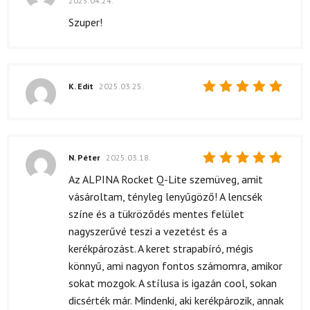
2025.04.24.
Értékelés:
5
/ 5
Szuper!
K. Edit
2025.03.25.
Értékelés:
5
/ 5
N. Péter
2025.03.18.
Értékelés:
Az ALPINA Rocket Q-Lite szemüveg, amit
5
/ 5
vásároltam, tényleg lenyűgöző! A lencsék
színe és a tükröződés mentes felület
nagyszerűvé teszi a vezetést és a
kerékpározást. A keret strapabíró, mégis
könnyű, ami nagyon fontos számomra, amikor
sokat mozgok. A stílusa is igazán cool, sokan
dicsérték már. Mindenki, aki kerékpározik, annak