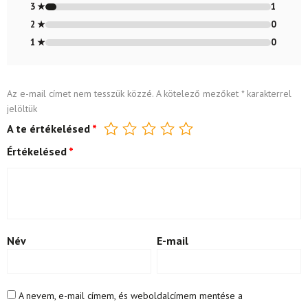
3 ★
1
2 ★
0
1 ★
0
Az e-mail címet nem tesszük közzé.
A kötelező mezőket
*
karakterrel
jelöltük
A te értékelésed
*
Értékelésed
*
Név
E-mail
A nevem, e-mail címem, és weboldalcímem mentése a