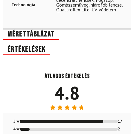
decentrált lencsék
,
Fogstop
,
Technológia
Gömbszemüveg
,
hidrofób lencse
,
Quattroflex Lite
,
UV-védelem
Mérettáblázat
Értékelések
Átlagos értékelés
4.8
Értékelés:
4.80
/ 5
5 ★
17
4 ★
2