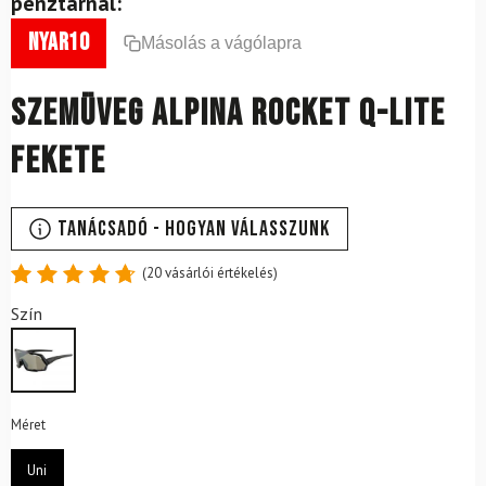
pénztárnál:
nyar10
Másolás a vágólapra
Szemüveg ALPINA Rocket Q-Lite
Fekete
Tanácsadó - Hogyan válasszunk
(
20
vásárlói értékelés)
Értékelés
20
Szín
4.80
az
5-ből,
értékelés
alapján
Méret
Uni