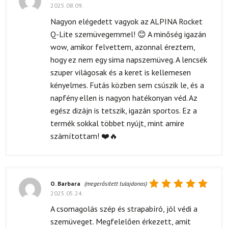
2025.08.09.
Értékelés:
5
/ 5
Nagyon elégedett vagyok az ALPINA Rocket
Q-Lite szemüvegemmel! 😊 A minőség igazán
wow, amikor felvettem, azonnal éreztem,
hogy ez nem egy sima napszemüveg. A lencsék
szuper világosak és a keret is kellemesen
kényelmes. Futás közben sem csúszik le, és a
napfény ellen is nagyon hatékonyan véd. Az
egész dizájn is tetszik, igazán sportos. Ez a
termék sokkal többet nyújt, mint amire
számítottam! ❤️🔥
O. Barbara
(megerősített tulajdonos)
2025.05.24.
Értékelés:
5
/ 5
A csomagolás szép és strapabíró, jól védi a
szemüveget. Megfelelően érkezett, amit