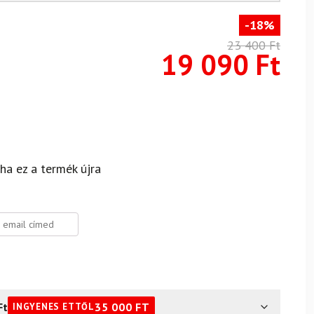
-18%
23 400
Ft
19 090
Ft
 ha ez a termék újra
Ft
35 000
FT
INGYENES ETTŐL