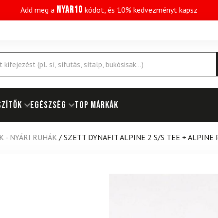
NYAR10
Add meg a
kódot, és 10% kedvezményt kapsz
SZÍTŐK
EGÉSZSÉG
Top márkák
K - NYÁRI RUHÁK
/
SZETT DYNAFIT ALPINE 2 S/S TEE + ALPINE