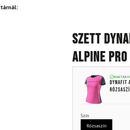
tárnál:
Szett DYNAF
Alpine Pro
RAKTÁRO
DYNAFIT 
rózsasz
Szín
Rózsaszín