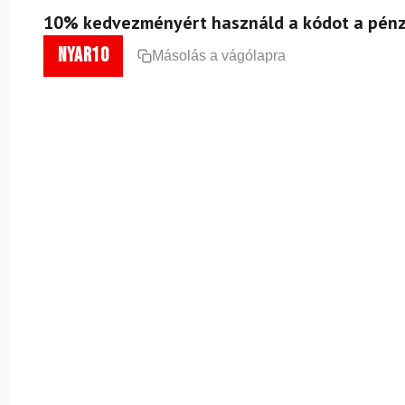
10% kedvezményért használd a kódot a pénz
nyar10
Másolás a vágólapra