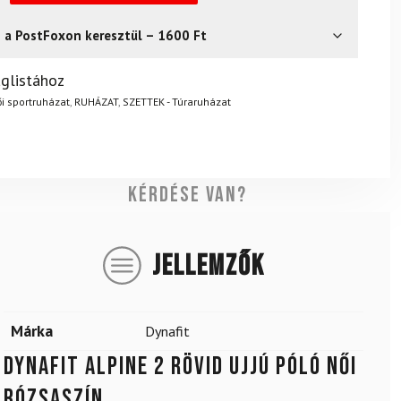
s a PostFoxon keresztül – 1600 Ft
? Semmi gond – a terméket egyszerűen visszaküldheti 14
glistához
.
Mik a visszaküldés feltételei?
i sportruházat
,
RUHÁZAT
,
SZETTEK - Túraruházat
Kérdése van?
JELLEMZŐK
Márka
Dynafit
DYNAFIT Alpine 2 rövid ujjú póló női
rózsaszín