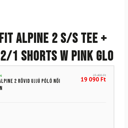
IT Alpine 2 S/S Tee +
 2/1 Shorts W Pink Glo
23 400
Ft
N
19 090
Ft
Alpine 2 rövid ujjú póló női
ín