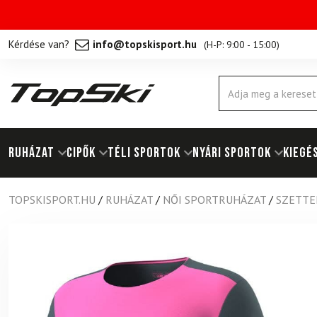
Kérdése van?
info@topskisport.hu
(
H-P: 9:00 - 15:00
)
Products
search
RUHÁZAT
Cipők
TÉLI SPORTOK
NYÁRI SPORTOK
KIEGÉ
TOPSKISPORT.HU
/
RUHÁZAT
/
NŐI SPORTRUHÁZAT
/
SZETTE