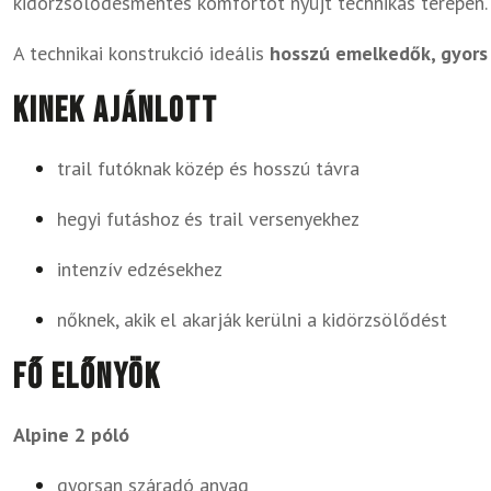
kidörzsölődésmentes komfortot nyújt technikás terepen.
A technikai konstrukció ideális
hosszú emelkedők, gyors
Kinek ajánlott
trail futóknak közép és hosszú távra
hegyi futáshoz és trail versenyekhez
intenzív edzésekhez
nőknek, akik el akarják kerülni a kidörzsölődést
Fő előnyök
Alpine 2 póló
gyorsan száradó anyag