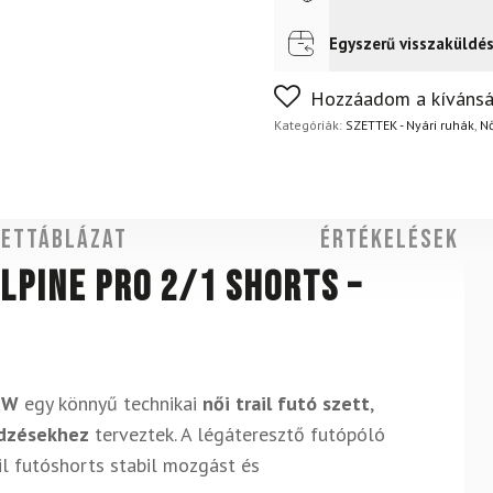
Egyszerű visszaküldé
Futár a címre
2 400
Ft
FoxPost
1 500
Ft
Nem biztos a választásában
Hozzáadom a kívánsá
napon belül, indoklás nélkül
Kategóriák:
SZETTEK - Nyári ruhák
,
Nő
ettáblázat
Értékelések
Alpine Pro 2/1 Shorts –
s W
egy könnyű technikai
női trail futó szett
,
edzésekhez
terveztek. A légáteresztő futópóló
il futóshorts stabil mozgást és