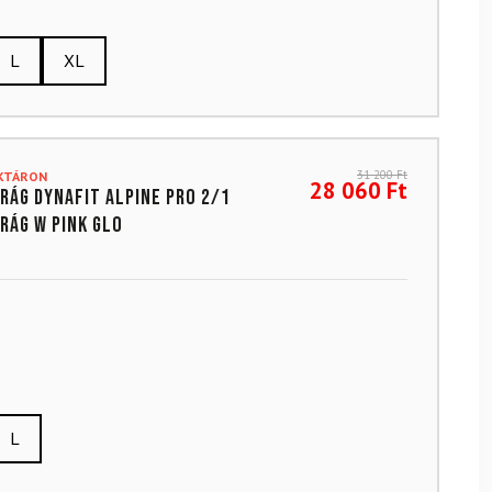
L
XL
31 200
Ft
AKTÁRON
28 060
Ft
rág DYNAFIT Alpine Pro 2/1
rág W Pink Glo
L