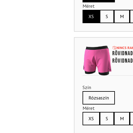
Méret
XS
S
M
NINCS R
Rövidnad
Rövidnad
Szín
Rózsaszín
Méret
XS
S
M