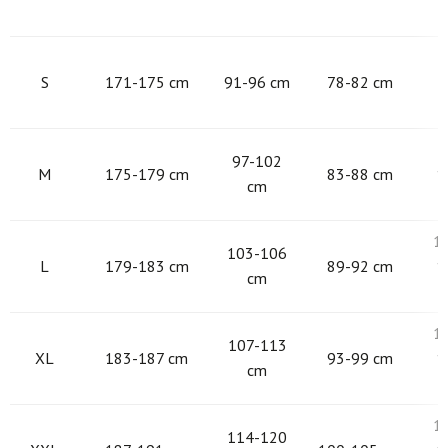
9
S
171-175 cm
91-96 cm
78-82 cm
9
97-102
M
175-179 cm
83-88 cm
1
cm
1
103-106
L
179-183 cm
89-92 cm
1
cm
1
107-113
XL
183-187 cm
93-99 cm
1
cm
1
114-120