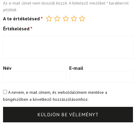
Az e-mail címet nem tesszük közzé.
A kötelező mezőket
*
karakterrel
jelöltük
A te értékelésed
*
Értékelésed
*
Név
E-mail
A nevem, e-mail címem, és weboldalcímem mentése a
böngészőben a következő hozzászólásomhoz.