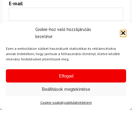
E-mail
Az üzeneted
Cookie-hoz való hozzájárulás
kezelése
Ezen a weboldalon sütiket használunk statisztikai és reklámcélokra
annak érdekében, hogy javítsuk a felhasználói élményt, illetve később
releváns hirdetéseket jelenítsünk meg.
Elfogad
Egyetértek a
felhasználási feltételekkel és a személyes
adatok védelmével.
Beállítások megtekintése
Cookie-szabályzat
Adatvédelem