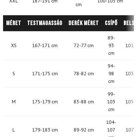
XXL
187-191 cm
100-105 cm
1
cm
Méret
Testmagasság
Derék méret
Csípő
Belső
89-
XS
167-171 cm
72-77 cm
93
101 -
cm
94-
S
171-175 cm
78-82 cm
98
103 -
cm
99-
M
175-179 cm
83-88 cm
103
105 -
cm
104-
L
179-183 cm
89-92 cm
107
107 -