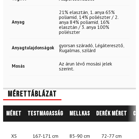
21% elasztán
,
1. anya 65%
poliamid
,
14% poliészter / 2.
Anyag
anya 84% poliamid
,
16%
elasztán / 3. anya 100%
poliészter
gyorsan száradó
,
Légáteresztő
,
Anyagtulajdonságok
Rugalmas
,
szilárd
Az árun lévő mosási jelek
Mosás
szerint.
Mérettáblázat
Méret
Testmagasság
Mellkas
Derék méret
Cs
8
XS
167-171 cm
85-90 cm
72-77 cm