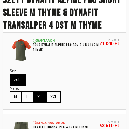
Szett DYNAFIT Alpine Pro Short
Sleeve M Thyme & DYNAFIT
Transalper 4 DST M Thyme
25 350
Ft
RAKTÁRON
21 040
Ft
Póló DYNAFIT Alpine Pro rövid ujjú ing M
Thyme
Szín
Zöld
Méret
M
L
XL
XXL
42 900
Ft
NINCS RAKTÁRON
38 610
Ft
DYNAFIT Transalper 4 DST M Thyme