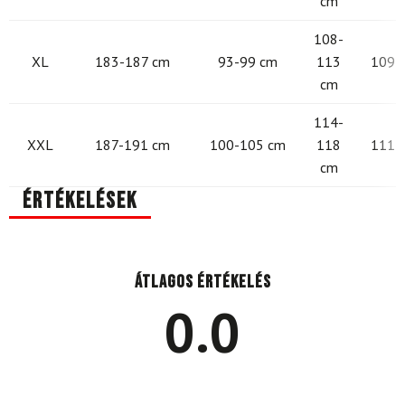
cm
108-
XL
183-187 cm
93-99 cm
113
109 -
cm
114-
XXL
187-191 cm
100-105 cm
118
111 -
cm
Értékelések
Átlagos értékelés
0.0