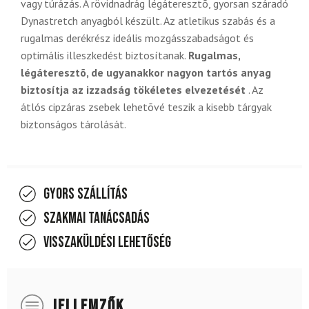
vagy túrázás. A rövidnadrág légáteresztõ, gyorsan száradó
Dynastretch anyagból készült. Az atletikus szabás és a
rugalmas derékrész ideális mozgásszabadságot és
optimális illeszkedést biztosítanak.
Rugalmas,
légáteresztõ, de ugyanakkor nagyon tartós anyag
biztosítja az izzadság tökéletes elvezetését
. Az
átlós cipzáras zsebek lehetõvé teszik a kisebb tárgyak
biztonságos tárolását.
Gyors szállítás
Szakmai tanácsadás
Visszaküldési lehetőség
JELLEMZŐK