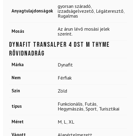
gyorsan száradó
,
Anyagtulajdonságok
izzadságelvezető
,
Légáteresztő
,
Rugalmas
Az árun lévő mosási jelek
Mosás
szerint.
DYNAFIT Transalper 4 DST M Thyme
rövidnadrág
Márka
Dynafit
Nem
Férfiak
Szín
Zöld
Funkcionális
,
Futás
,
típus
Hegymászás
,
Sport
,
Turisztikai
Méret
M
,
L
,
XL
Vágott
Alapértelmezett