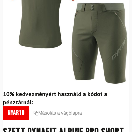
10% kedvezményért használd a kódot a
pénztárnál:
nyar10
Másolás a vágólapra