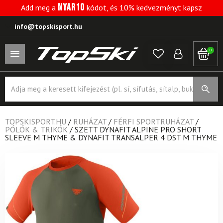
NYAR10
Add meg a
kódot, és 10% kedvezményt kapsz
info@topskisport.hu
0
Products
search
TOPSKISPORT.HU
/
RUHÁZAT
/
FÉRFI SPORTRUHÁZAT
/
PÓLÓK & TRIKÓK
/
SZETT DYNAFIT ALPINE PRO SHORT
SLEEVE M THYME & DYNAFIT TRANSALPER 4 DST M THYME