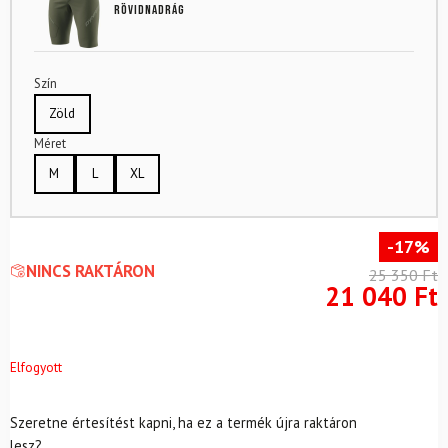
rövidnadrág
Szín
Zöld
Méret
M
L
XL
-17%
NINCS RAKTÁRON
25 350
Ft
21 040
Ft
Elfogyott
Szeretne értesítést kapni, ha ez a termék újra raktáron
lesz?