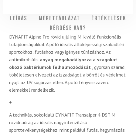
Leírás
Mérettáblázat
Értékelések
Kérdése van?
DYNAFIT Alpine Pro rövid ujjú ing M, kiváló funkcionális
tulajdonságokkal. A póló ideális állóképességi szabadtéri
sportokhoz, futáshoz vagy igényes túrázáshoz. Az
antimikrobiális
anyag megakadályozza a szagokat
okozó baktériumok felhalmozódását
, gyorsan szárad,
tökéletesen elvezeti az izzadságot a bõrrõl és védelmet
nyújt az UV sugárzás ellen. A póló fényvisszaverõ
elemekkel rendelkezik.
+
A technikás, sokoldalú DYNAFIT Transalper 4 DST M
rövidnadrág az
ideális nagy intenzitású
sporttevékenységekhez, mint például futás, hegymászás