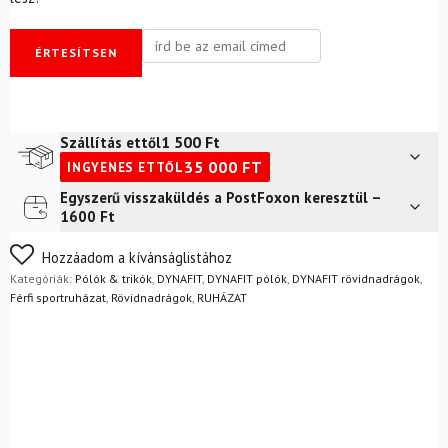
ÉRTESÍTSEN
1 500
Ft
Szállítás ettől
35 000
FT
INGYENES ETTŐL
Egyszerű visszaküldés a PostFoxon keresztül –
Futár a címre
2 400
Ft
1600 Ft
FoxPost
1 500
Ft
Nem biztos a választásában? Semmi gond – a terméket
Hozzáadom a kívánságlistához
egyszerűen visszaküldheti 14 napon belül, indoklás nélkül.
Kategóriák:
Pólók & trikók
,
DYNAFIT
,
DYNAFIT pólók
,
DYNAFIT rövidnadrágok
,
Mik a visszaküldés feltételei?
Férfi sportruházat
,
Rövidnadrágok
,
RUHÁZAT