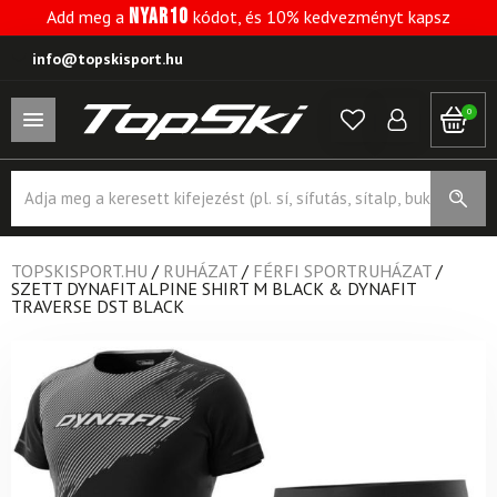
NYAR10
Add meg a
kódot, és 10% kedvezményt kapsz
info@topskisport.hu
0
Products
search
TOPSKISPORT.HU
/
RUHÁZAT
/
FÉRFI SPORTRUHÁZAT
/
SZETT DYNAFIT ALPINE SHIRT M BLACK & DYNAFIT
TRAVERSE DST BLACK