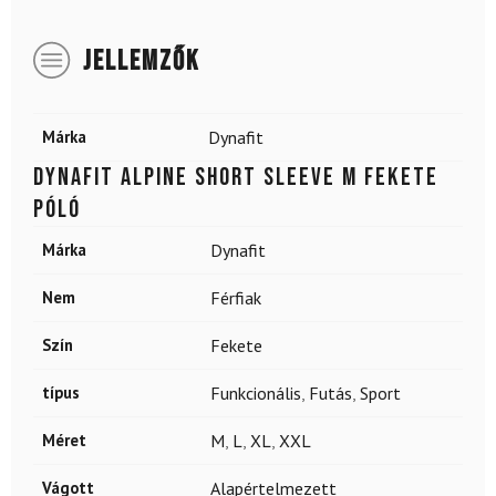
JELLEMZŐK
Márka
Dynafit
DYNAFIT Alpine Short Sleeve M fekete
póló
Márka
Dynafit
Nem
Férfiak
Szín
Fekete
típus
Funkcionális
,
Futás
,
Sport
Méret
M
,
L
,
XL
,
XXL
Vágott
Alapértelmezett