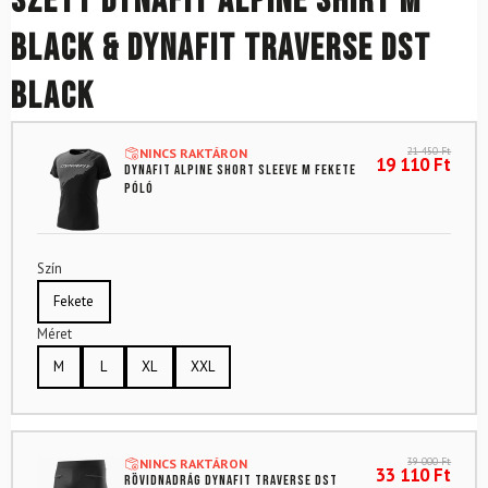
Szett DYNAFIT Alpine Shirt M
Black & DYNAFIT Traverse DST
Black
21 450
Ft
NINCS RAKTÁRON
19 110
Ft
DYNAFIT Alpine Short Sleeve M fekete
póló
Szín
Fekete
Méret
M
L
XL
XXL
39 000
Ft
NINCS RAKTÁRON
33 110
Ft
Rövidnadrág DYNAFIT Traverse DST