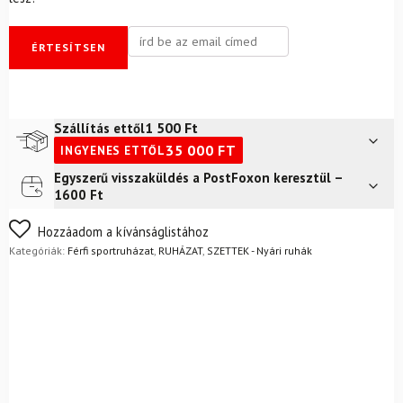
ÉRTESÍTSEN
1 500
Ft
Szállítás ettől
35 000
FT
INGYENES ETTŐL
Egyszerű visszaküldés a PostFoxon keresztül –
Futár a címre
2 400
Ft
1600 Ft
FoxPost
1 500
Ft
Nem biztos a választásában? Semmi gond – a terméket
Hozzáadom a kívánságlistához
egyszerűen visszaküldheti 14 napon belül, indoklás nélkül.
Kategóriák:
Férfi sportruházat
,
RUHÁZAT
,
SZETTEK - Nyári ruhák
Mik a visszaküldés feltételei?