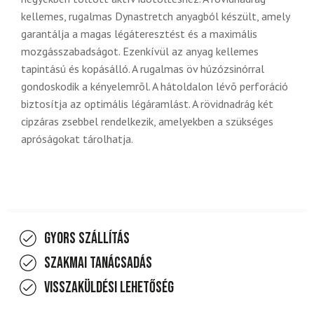
kellemes, rugalmas Dynastretch anyagból készült, amely
garantálja a magas légáteresztést és a maximális
mozgásszabadságot. Ezenkívül az anyag kellemes
tapintású és kopásálló. A rugalmas öv húzózsinórral
gondoskodik a kényelemrõl. A hátoldalon lévõ perforáció
biztosítja az optimális légáramlást. A rövidnadrág két
cipzáras zsebbel rendelkezik, amelyekben a szükséges
apróságokat tárolhatja.
Gyors szállítás
Szakmai tanácsadás
Visszaküldési lehetőség