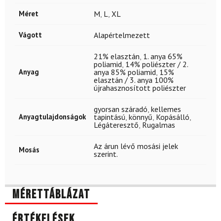
Méret
M
,
L
,
XL
Vágott
Alapértelmezett
21% elasztán
,
1. anya 65%
poliamid
,
14% poliészter / 2.
Anyag
anya 85% poliamid
,
15%
elasztán / 3. anya 100%
újrahasznosított poliészter
gyorsan száradó
,
kellemes
Anyagtulajdonságok
tapintású
,
könnyű
,
Kopásálló
,
Légáteresztő
,
Rugalmas
Az árun lévő mosási jelek
Mosás
szerint.
Mérettáblázat
Értékelések