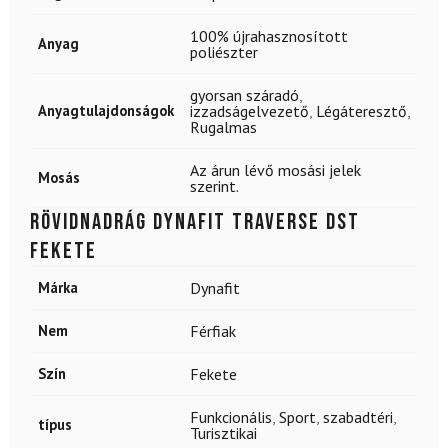
100% újrahasznosított
Anyag
poliészter
gyorsan száradó
,
Anyagtulajdonságok
izzadságelvezető
,
Légáteresztő
,
Rugalmas
Az árun lévő mosási jelek
Mosás
szerint.
Rövidnadrág DYNAFIT Traverse DST
Fekete
Márka
Dynafit
Nem
Férfiak
Szín
Fekete
Funkcionális
,
Sport
,
szabadtéri
,
típus
Turisztikai