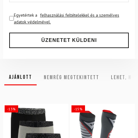
Egyetértek a
felhasználási feltételekkel és a személyes
adatok védelmével.
Ajánlott
NEMRÉG MEGTEKINTETT
Lehet, hog
-13%
-15%