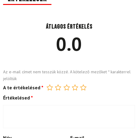
Átlagos értékelés
0.0
Az e-mail címet nem tesszük közzé.
A kötelező mezőket
*
karakterrel
jelöltük
A te értékelésed
*
Értékelésed
*
Név
E-mail