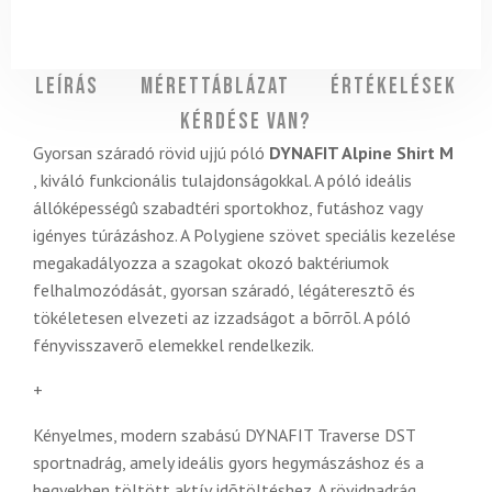
Leírás
Mérettáblázat
Értékelések
Kérdése van?
Gyorsan száradó rövid ujjú póló
DYNAFIT Alpine Shirt M
, kiváló funkcionális tulajdonságokkal. A póló ideális
állóképességû szabadtéri sportokhoz, futáshoz vagy
igényes túrázáshoz. A Polygiene szövet speciális kezelése
megakadályozza a szagokat okozó baktériumok
felhalmozódását, gyorsan száradó, légáteresztõ és
tökéletesen elvezeti az izzadságot a bõrrõl. A póló
fényvisszaverõ elemekkel rendelkezik.
+
Kényelmes, modern szabású DYNAFIT Traverse DST
sportnadrág, amely ideális gyors hegymászáshoz és a
hegyekben töltött aktív idõtöltéshez. A rövidnadrág