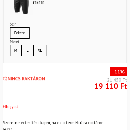
Fekete
Szín
Fekete
Méret
M
L
XL
-11%
NINCS RAKTÁRON
21 450
Ft
19 110
Ft
Elfogyott
Szeretne értesítést kapni, ha ez a termék újra raktáron
lesz?