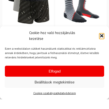
M
45-47
Cookie-hoz való hozzájárulás
UNDER ARMOUR
DAINESE
kezelése
Boxerek Under Armour M
DAINESE Thermo hosszú
Perf Cotton Nov 3in -
zokni
Ezen a weboldalon sütiket használunk statisztikai és reklámcélokra
Fekete
annak érdekében, hogy javítsuk a felhasználói élményt, illetve később
releváns hirdetéseket jelenítsünk meg.
15 600 Ft
13 610 Ft
15 600 Ft
13 220 Ft
Raktáron
Raktáron
Elfogad
Beállítások megtekintése
Cookie-szabályzat
Adatvédelem