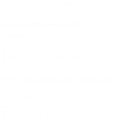
XXL
3XL
Spyder
Kabát SPYDER Titan Acid Yellow
214 500 Ft
194 980 Ft
Raktáron
-13%
M
Under Armour
Boxerek Under Armour M Perf Cotton Nov 3in -
Fekete
15 600 Ft
13 610 Ft
Raktáron
-9%
Ingyenes szállítás
L
Spyder