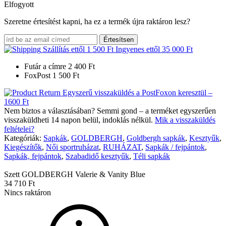
Elfogyott
Szeretne értesítést kapni, ha ez a termék újra raktáron lesz?
Értesítsen
Szállítás ettől
1 500
Ft
Ingyenes ettől
35 000
Ft
Futár a címre
2 400
Ft
FoxPost
1 500
Ft
Egyszerű visszaküldés a PostFoxon keresztül –
1600 Ft
Nem biztos a választásában? Semmi gond – a terméket egyszerűen
visszaküldheti 14 napon belül, indoklás nélkül.
Mik a visszaküldés
feltételei?
Kategóriák:
Sapkák
,
GOLDBERGH
,
Goldbergh sapkák
,
Kesztyűk
,
Kiegészítők
,
Női sportruházat
,
RUHÁZAT
,
Sapkák / fejpántok
,
Sapkák, fejpántok
,
Szabadidő kesztyűk
,
Téli sapkák
Szett GOLDBERGH Valerie & Vanity Blue
34 710
Ft
Nincs raktáron