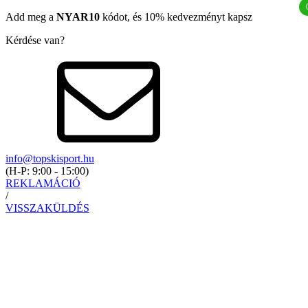
Add meg a
NYAR10
kódot, és 10% kedvezményt kapsz
Kérdése van?
info@topskisport.hu
(
H-P: 9:00 - 15:00
)
REKLAMÁCIÓ
/
VISSZAKÜLDÉS