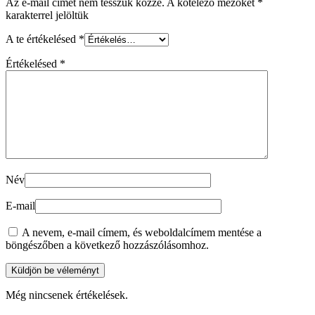
Az e-mail címet nem tesszük közzé.
A kötelező mezőket
*
karakterrel jelöltük
A te értékelésed
*
Értékelésed
*
Név
E-mail
A nevem, e-mail címem, és weboldalcímem mentése a
böngészőben a következő hozzászólásomhoz.
Még nincsenek értékelések.