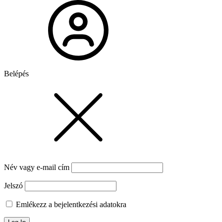
Belépés
Név vagy e-mail cím
Jelszó
Emlékezz a bejelentkezési adatokra