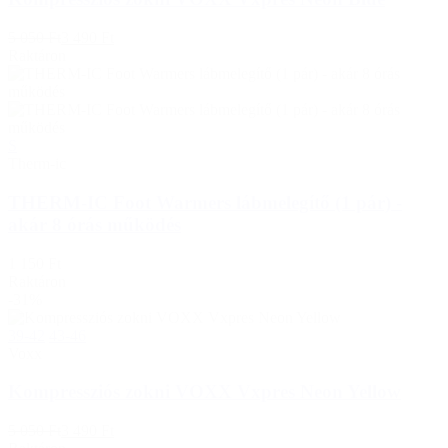
5 050 Ft
3 490 Ft
Raktáron
S
Therm-ic
THERM-IC Foot Warmers lábmelegítő (1 pár) -
akár 8 órás működés
1 150 Ft
Raktáron
-31%
39-42
43-46
Voxx
Kompressziós zokni VOXX Vxpres Neon Yellow
5 050 Ft
3 490 Ft