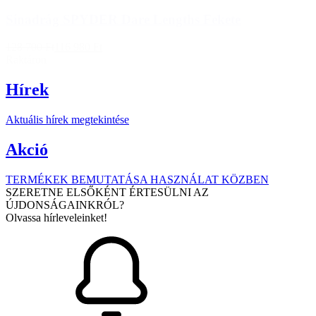
Sínadrág SPYDER Dare Lengths Fekete
128 700 Ft
116 980 Ft
Raktáron
Hírek
Aktuális hírek megtekintése
Akció
TERMÉKEK BEMUTATÁSA HASZNÁLAT KÖZBEN
SZERETNE ELSŐKÉNT ÉRTESÜLNI AZ
ÚJDONSÁGAINKRÓL?
Olvassa hírleveleinket!