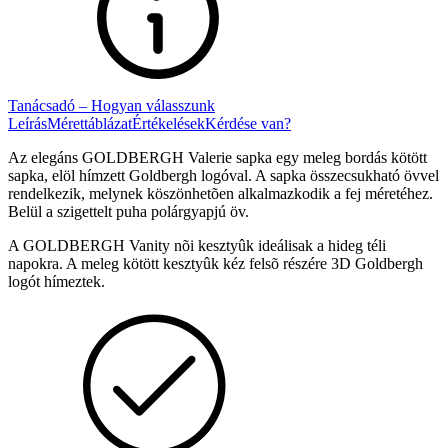
Tanácsadó – Hogyan válasszunk
Leírás
Mérettáblázat
Értékelések
Kérdése van?
Az elegáns GOLDBERGH Valerie sapka egy meleg bordás kötött
sapka, elöl hímzett Goldbergh logóval. A sapka összecsukható övvel
rendelkezik, melynek köszönhetõen alkalmazkodik a fej méretéhez.
Belül a szigettelt puha polárgyapjú öv.
A GOLDBERGH Vanity nõi kesztyûk ideálisak a hideg téli
napokra. A meleg kötött kesztyûk kéz felsõ részére 3D Goldbergh
logót hímeztek.