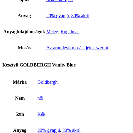
Anyag
20% gyapjú
,
80% akril
Anyagtulajdonságok
Meleg
,
Rugalmas
Mosás
Az árun lévő mosási jelek szerint.
Kesztyű GOLDBERGH Vanity Blue
Márka
Goldbergh
Nem
női
Szín
Kék
Anyag
20% gyapjú
,
80% akril