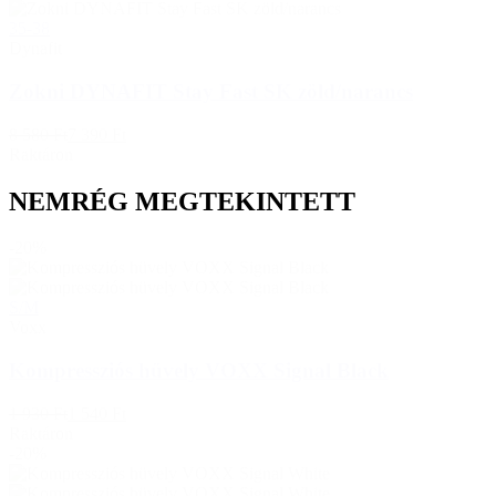
35-38
Dynafit
Zokni DYNAFIT Stay Fast SK zöld/narancs
8 580 Ft
7 390 Ft
Raktáron
NEMRÉG MEGTEKINTETT
-20%
S/M
Voxx
Kompressziós hüvely VOXX Signal Black
1 930 Ft
1 540 Ft
Raktáron
-20%