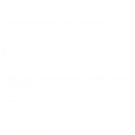
S/M
L/XL
Voxx
Kompressziós hüvely VOXX Signal White
1 930 Ft
1 540 Ft
Raktáron
-20%
35-36
39-41
42-43
44-45
46-48
Sidas
SIDAS 3Feet Comfort High Arch talpbetét - magas
lábboltozatra
15 600 Ft
12 460 Ft
Raktáron
-31%
35-38
Voxx
Kompressziós zokni VOXX Vxpres Neon Blue