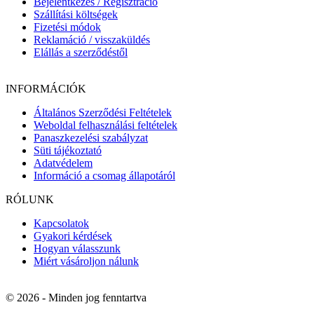
Bejelentkezés / Regisztráció
Szállítási költségek
Fizetési módok
Reklamáció / visszaküldés
Elállás a szerződéstől
INFORMÁCIÓK
Általános Szerződési Feltételek
Weboldal felhasználási feltételek
Panaszkezelési szabályzat
Süti tájékoztató
Adatvédelem
Információ a csomag állapotáról
RÓLUNK
Kapcsolatok
Gyakori kérdések
Hogyan válasszunk
Miért vásároljon nálunk
© 2026 - Minden jog fenntartva