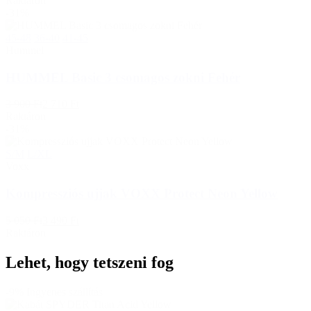
Raktáron
-31%
45-48
36-40
41-45
Hummel
HUMMEL Basic 3 csomagos zokni Fehér
3 900 Ft
2 710 Ft
Raktáron
-31%
S/M
L/XL
Voxx
Kompressziós ujjak VOXX Protect Neon Yellow
5 050 Ft
3 490 Ft
Raktáron
Lehet, hogy tetszeni fog
-9%
Ingyenes szállítás