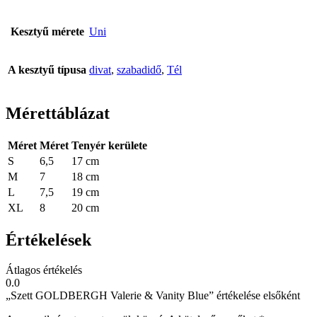
Kesztyű mérete
Uni
A kesztyű típusa
divat
,
szabadidő
,
Tél
Mérettáblázat
Méret
Méret
Tenyér kerülete
S
6,5
17 cm
M
7
18 cm
L
7,5
19 cm
XL
8
20 cm
Értékelések
Átlagos értékelés
0.0
„Szett GOLDBERGH Valerie & Vanity Blue” értékelése elsőként