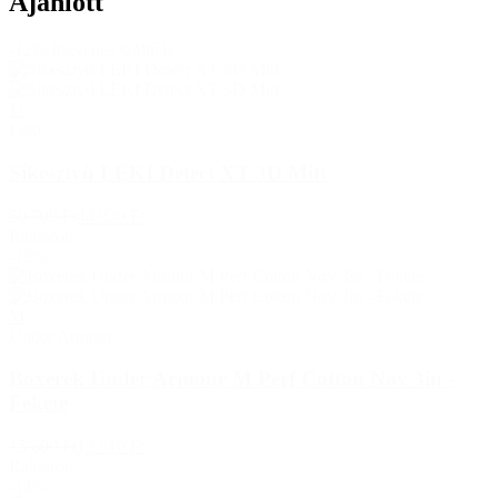
Ajánlott
-12%
Ingyenes szállítás
11
Leki
Síkesztyű LEKI Detect XT 3D Mitt
50 700 Ft
44 830 Ft
Raktáron
-13%
M
Under Armour
Boxerek Under Armour M Perf Cotton Nov 3in -
Fekete
15 600 Ft
13 610 Ft
Raktáron
-14%