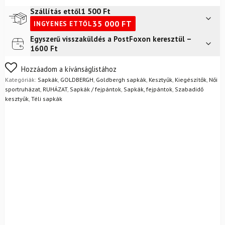
1 500
Ft
Szállítás ettől
35 000
FT
INGYENES ETTŐL
Egyszerű visszaküldés a PostFoxon keresztül –
Futár a címre
2 400
Ft
1600 Ft
FoxPost
1 500
Ft
Nem biztos a választásában? Semmi gond – a terméket
Hozzáadom a kívánságlistához
egyszerűen visszaküldheti 14 napon belül, indoklás nélkül.
Kategóriák:
Sapkák
,
GOLDBERGH
,
Goldbergh sapkák
,
Kesztyűk
,
Kiegészítők
,
Női
Mik a visszaküldés feltételei?
sportruházat
,
RUHÁZAT
,
Sapkák / fejpántok
,
Sapkák, fejpántok
,
Szabadidő
kesztyűk
,
Téli sapkák