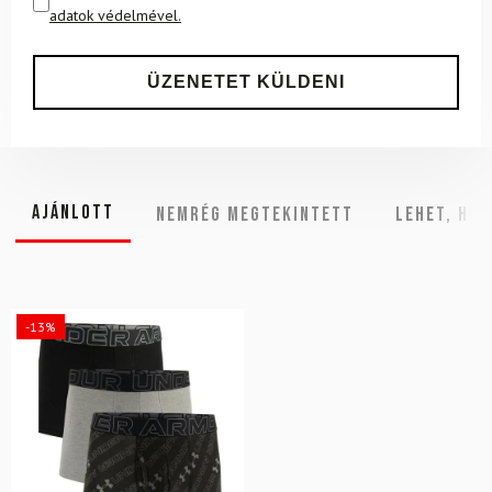
adatok védelmével.
Ajánlott
NEMRÉG MEGTEKINTETT
Lehet, hog
-13%