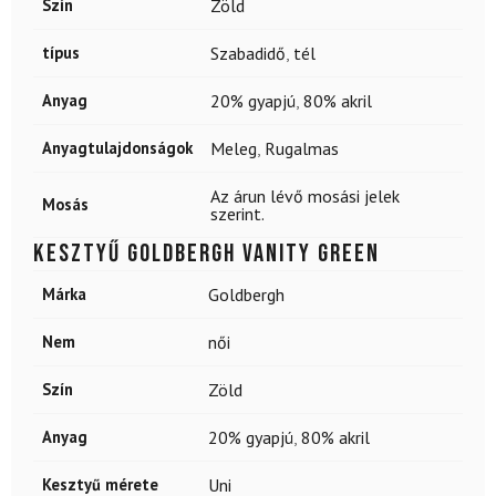
Szín
Zöld
típus
Szabadidő
,
tél
Anyag
20% gyapjú
,
80% akril
Anyagtulajdonságok
Meleg
,
Rugalmas
Az árun lévő mosási jelek
Mosás
szerint.
Kesztyű GOLDBERGH Vanity Green
Márka
Goldbergh
Nem
női
Szín
Zöld
Anyag
20% gyapjú
,
80% akril
Kesztyű mérete
Uni