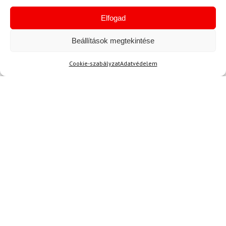
Aktuális hírek megtekintése
Elfogad
Beállítások megtekintése
Cookie-szabályzat
Adatvédelem
Akció
TERMÉKEK BEMUTATÁSA HASZNÁLAT KÖZBEN
SZERETNE ELSŐKÉNT ÉRTESÜLNI AZ
ÚJDONSÁGAINKRÓL?