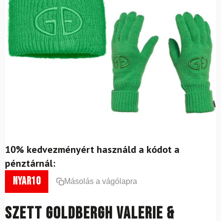
10% kedvezményért használd a kódot a
pénztárnál:
nyar10
Másolás a vágólapra
Szett GOLDBERGH Valerie &