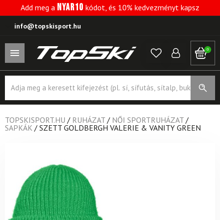
NYAR10
Add meg a
kódot, és 10% kedvezményt kapsz
info@topskisport.hu
0
Products
search
TOPSKISPORT.HU
/
RUHÁZAT
/
NŐI SPORTRUHÁZAT
/
SAPKÁK
/
SZETT GOLDBERGH VALERIE & VANITY GREEN