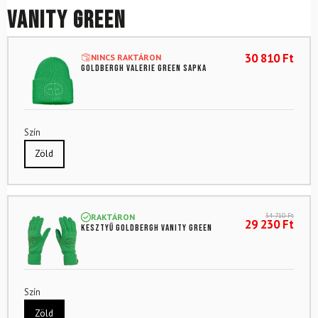
Vanity Green
30 810
Ft
NINCS RAKTÁRON
GOLDBERGH Valerie Green sapka
Szín
Zöld
34 710
Ft
RAKTÁRON
29 230
Ft
Kesztyű GOLDBERGH Vanity Green
Szín
Zöld