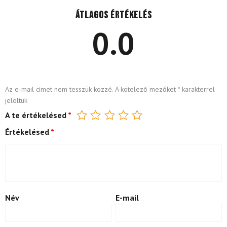
Átlagos értékelés
0.0
Az e-mail címet nem tesszük közzé.
A kötelező mezőket
*
karakterrel
jelöltük
A te értékelésed
*
Értékelésed
*
Név
E-mail