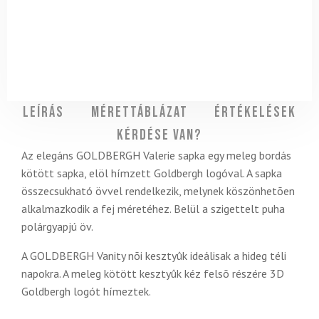
Leírás
Mérettáblázat
Értékelések
Kérdése van?
Az elegáns GOLDBERGH Valerie sapka egy meleg bordás
kötött sapka, elöl hímzett Goldbergh logóval. A sapka
összecsukható övvel rendelkezik, melynek köszönhetõen
alkalmazkodik a fej méretéhez. Belül a szigettelt puha
polárgyapjú öv.
A GOLDBERGH Vanity nõi kesztyûk ideálisak a hideg téli
napokra. A meleg kötött kesztyûk kéz felsõ részére 3D
Goldbergh logót hímeztek.