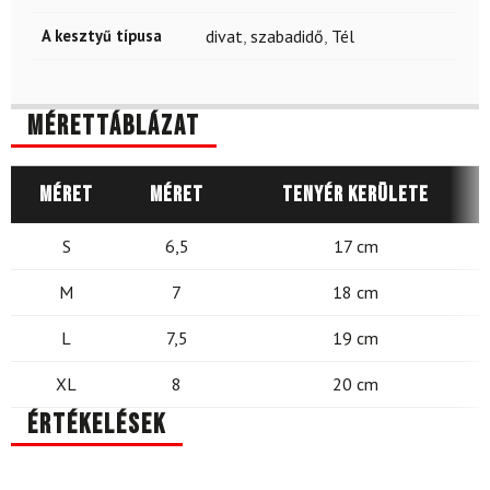
A kesztyű típusa
divat
,
szabadidő
,
Tél
Mérettáblázat
Méret
Méret
Tenyér kerülete
S
6,5
17 cm
M
7
18 cm
L
7,5
19 cm
XL
8
20 cm
Értékelések