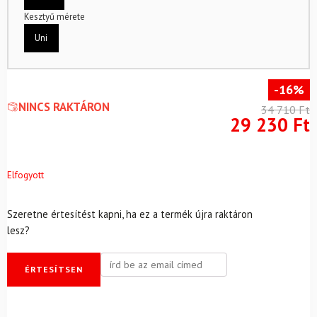
Kesztyű mérete
Uni
-16%
NINCS RAKTÁRON
34 710
Ft
29 230
Ft
Elfogyott
Szeretne értesítést kapni, ha ez a termék újra raktáron
lesz?
ÉRTESÍTSEN