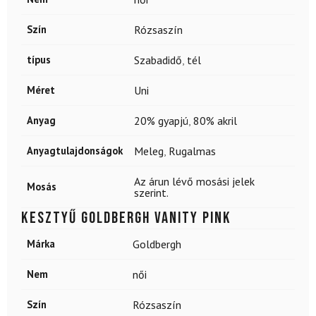
Szín
Rózsaszín
típus
Szabadidő
,
tél
Méret
Uni
Anyag
20% gyapjú
,
80% akril
Anyagtulajdonságok
Meleg
,
Rugalmas
Az árun lévő mosási jelek
Mosás
szerint.
Kesztyű GOLDBERGH Vanity Pink
Márka
Goldbergh
Nem
női
Szín
Rózsaszín