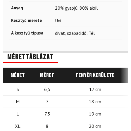
Anyag
20% gyapjú
,
80% akril
Kesztyű mérete
Uni
A kesztyű típusa
divat
,
szabadidő
,
Tél
Mérettáblázat
Méret
Méret
Tenyér kerülete
S
6,5
17 cm
M
7
18 cm
L
7,5
19 cm
XL
8
20 cm