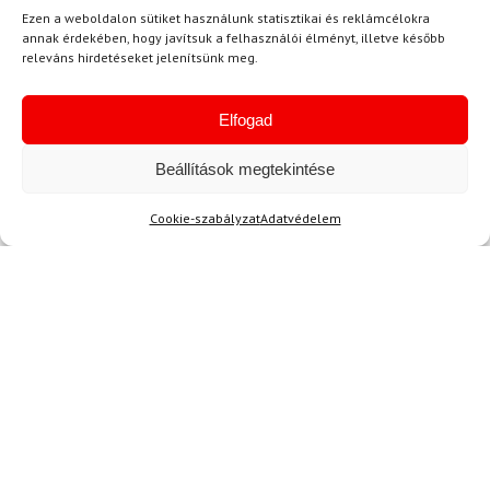
Ezen a weboldalon sütiket használunk statisztikai és reklámcélokra
Hírek
annak érdekében, hogy javítsuk a felhasználói élményt, illetve később
releváns hirdetéseket jelenítsünk meg.
Aktuális hírek megtekintése
Elfogad
Beállítások megtekintése
Cookie-szabályzat
Adatvédelem
Akció
TERMÉKEK BEMUTATÁSA HASZNÁLAT KÖZBEN