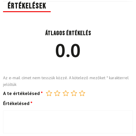
Értékelések
Átlagos értékelés
0.0
Az e-mail címet nem tesszük közzé.
A kötelező mezőket
*
karakterrel
jelöltük
A te értékelésed
*
Értékelésed
*