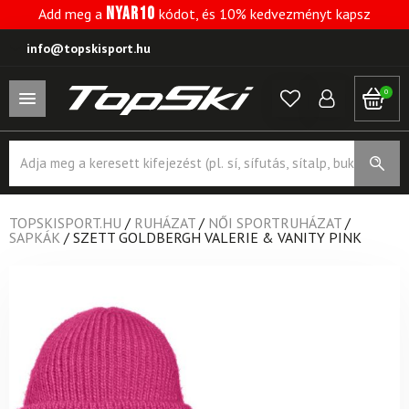
NYAR10
Add meg a
kódot, és 10% kedvezményt kapsz
info@topskisport.hu
0
Products
search
TOPSKISPORT.HU
/
RUHÁZAT
/
NŐI SPORTRUHÁZAT
/
SAPKÁK
/
SZETT GOLDBERGH VALERIE & VANITY PINK