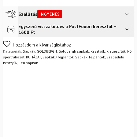
Szállítás
INGYENES
Egyszerű visszaküldés a PostFoxon keresztül –
Futár a címre
Ingyenes
1600 Ft
FoxPost
Ingyenes
Nem biztos a választásában? Semmi gond – a terméket
Hozzáadom a kívánságlistához
egyszerűen visszaküldheti 14 napon belül, indoklás nélkül.
Kategóriák:
Sapkák
,
GOLDBERGH
,
Goldbergh sapkák
,
Kesztyűk
,
Kiegészítők
,
Női
Mik a visszaküldés feltételei?
sportruházat
,
RUHÁZAT
,
Sapkák / fejpántok
,
Sapkák, fejpántok
,
Szabadidő
kesztyűk
,
Téli sapkák