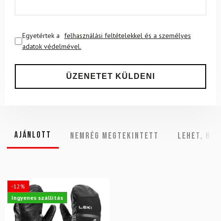
Egyetértek a
felhasználási feltételekkel és a személyes
adatok védelmével.
Ajánlott
NEMRÉG MEGTEKINTETT
Lehet, hog
-12%
Ingyenes szállítás