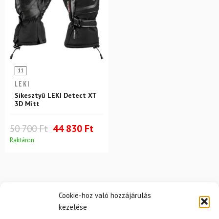
11
LEKI
Síkesztyű LEKI Detect XT
3D Mitt
50 700 Ft
44 830 Ft
Raktáron
Cookie-hoz való hozzájárulás
kezelése