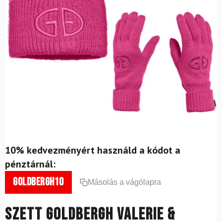
10% kedvezményért használd a kódot a
pénztárnál:
goldbergh10
Másolás a vágólapra
Szett GOLDBERGH Valerie &