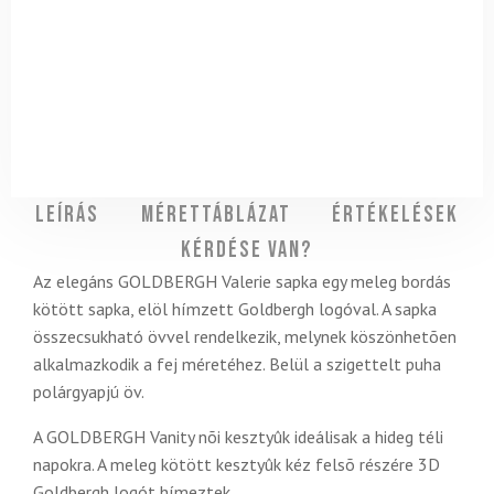
Leírás
Mérettáblázat
Értékelések
Kérdése van?
Az elegáns GOLDBERGH Valerie sapka egy meleg bordás
kötött sapka, elöl hímzett Goldbergh logóval. A sapka
összecsukható övvel rendelkezik, melynek köszönhetõen
alkalmazkodik a fej méretéhez. Belül a szigettelt puha
polárgyapjú öv.
A GOLDBERGH Vanity nõi kesztyûk ideálisak a hideg téli
napokra. A meleg kötött kesztyûk kéz felsõ részére 3D
Goldbergh logót hímeztek.