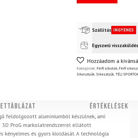
Szállítás
INGYENES
Egyszerű visszaküldé
Futár a címre
Ingyenes
Nem biztos a választásában
Hozzáadom a kívánsá
napon belül, indoklás nélkül
Kategóriák:
Férfi síbotok
,
Férfi síkes
Síkesztyűk
,
Síkesztyűk
,
TÉLI SPORTO
ettáblázat
Értékelések
gû feldolgozott alumíniumból készülnek, ami
er 3D ProG markolatrendszerrel ellátott
és kényelmes és gyors kioldását. A technológia