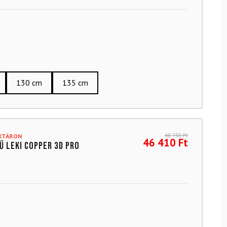
130 cm
135 cm
48 750
Ft
AKTÁRON
46 410
Ft
ű LEKI Copper 3D Pro