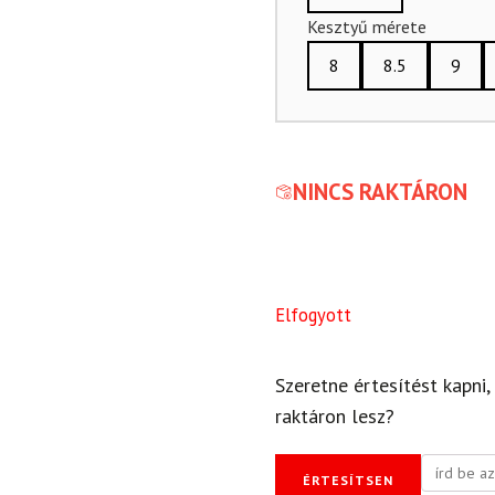
Kesztyű mérete
8
8.5
9
NINCS RAKTÁRON
Elfogyott
Szeretne értesítést kapni,
raktáron lesz?
ÉRTESÍTSEN