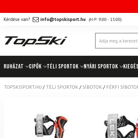
Kérdése van?
info@topskisport.hu
(
H-P: 9:00 - 15:00
)
Products
search
RUHÁZAT
Cipők
TÉLI SPORTOK
NYÁRI SPORTOK
KIEGÉ
TOPSKISPORT.HU
/
TÉLI SPORTOK
/
SÍBOTOK
/
FÉRFI SÍBOTO