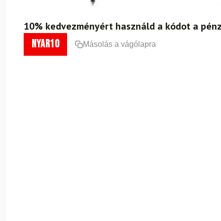
10% kedvezményért használd a kódot a pénz
nyar10
Másolás a vágólapra