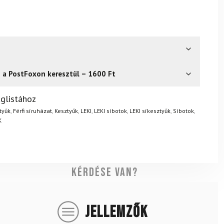
s a PostFoxon keresztül – 1600 Ft
? Semmi gond – a terméket egyszerűen visszaküldheti 14
glistához
.
Mik a visszaküldés feltételei?
ztyűk
,
Férfi síruházat
,
Kesztyűk
,
LEKI
,
LEKI síbotok
,
LEKI síkesztyűk
,
Síbotok
,
K
Kérdése van?
JELLEMZŐK