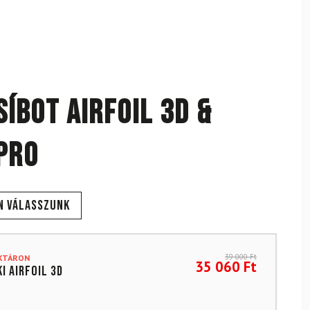
Síbot Airfoil 3D &
Pro
n válasszunk
39 000
Ft
AKTÁRON
35 060
Ft
I Airfoil 3D