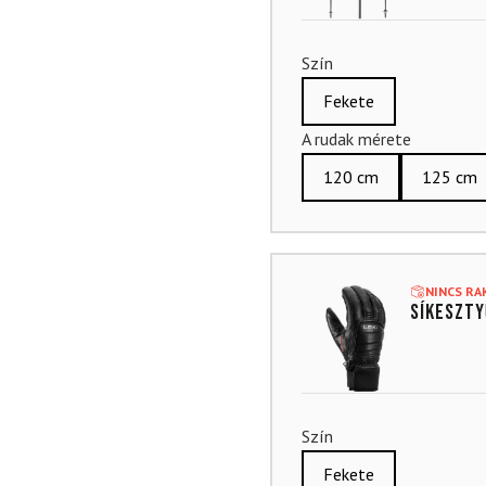
Szín
Fekete
A rudak mérete
120 cm
125 cm
NINCS R
Síkeszty
Szín
Fekete