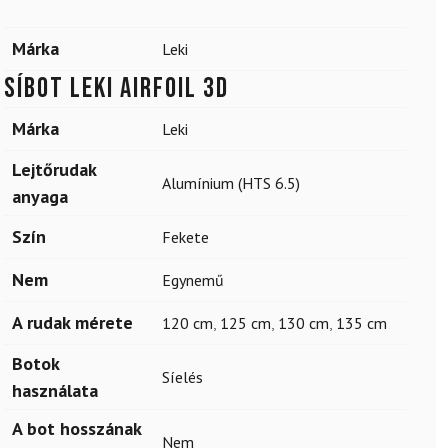
Márka
Leki
Síbot LEKI Airfoil 3D
Márka
Leki
Lejtőrudak
Alumínium (HTS 6.5)
anyaga
Szín
Fekete
Nem
Egynemű
A rudak mérete
120 cm
,
125 cm
,
130 cm
,
135 cm
Botok
Síelés
használata
A bot hosszának
Nem