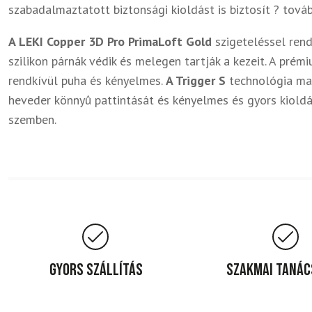
szabadalmaztatott biztonsági kioldást is biztosít ? tová
A LEKI Copper 3D Pro
PrimaLoft Gold
szigeteléssel rend
szilikon párnák védik és melegen tartják a kezeit. A pré
rendkívül puha és kényelmes.
A Trigger S
technológia max
heveder könnyû pattintását és kényelmes és gyors kioldá
szemben.
Gyors szállítás
Szakmai taná