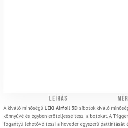
Leírás
Mér
A kiváló minõségû
LEKI Airfoil 3D
síbotok kiváló minõsé
könnyûvé és egyben erõteljessé teszi a botokat. A Trigg
fogantyú lehetõvé teszi a heveder egyszerû pattintását 