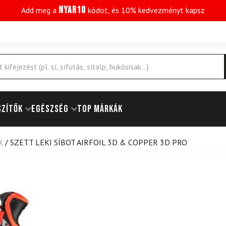
NYAR10
Add meg a
kódot, és 10% kedvezményt kapsz
SZÍTŐK
EGÉSZSÉG
Top márkák
K
/
SZETT LEKI SÍBOT AIRFOIL 3D & COPPER 3D PRO