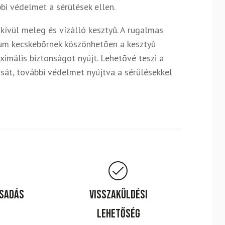
bbi védelmet a sérülések ellen.
kívül meleg és vízálló kesztyû. A rugalmas
mium kecskebõrnek köszönhetõen a kesztyû
imális biztonságot nyújt. Lehetõvé teszi a
sát, további védelmet nyújtva a sérülésekkel
csadás
Visszaküldési
lehetőség