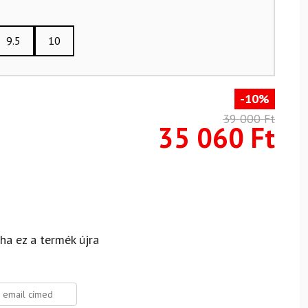
9.5
10
-10%
39 000
Ft
35 060
Ft
 ha ez a termék újra