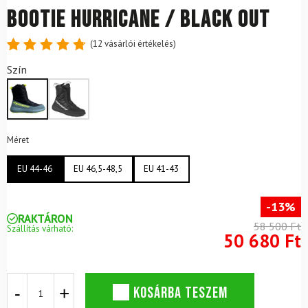
Bootie Hurricane / Black Out
(
12
vásárlói értékelés)
Értékelés
12
Szín
4.83
az
5-ből,
értékelés
alapján
Méret
EU 44-46
EU 46,5-48,5
EU 41-43
-13%
RAKTÁRON
58 500 Ft
Szállítás várható:
50 680 Ft
Téli
KOSÁRBA TESZEM
csizma