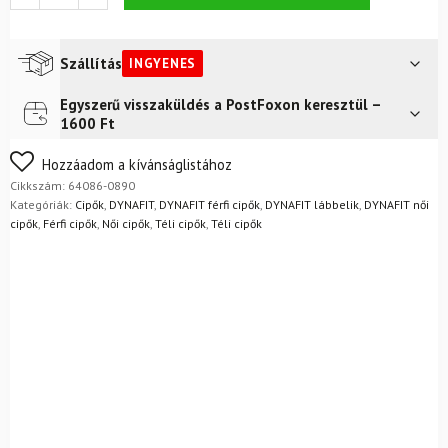
DYNAFIT
Winter
Bootie
Hurricane
Szállítás
INGYENES
/
Black
Egyszerű visszaküldés a PostFoxon keresztül –
Futár a címre
Ingyenes
Out
1600 Ft
mennyiség
FoxPost
Ingyenes
Nem biztos a választásában? Semmi gond – a terméket
Hozzáadom a kívánságlistához
egyszerűen visszaküldheti 14 napon belül, indoklás nélkül.
Cikkszám:
64086-0890
Mik a visszaküldés feltételei?
Kategóriák:
Cipők
,
DYNAFIT
,
DYNAFIT férfi cipők
,
DYNAFIT lábbelik
,
DYNAFIT női
cipők
,
Férfi cipők
,
Női cipők
,
Téli cipők
,
Téli cipők