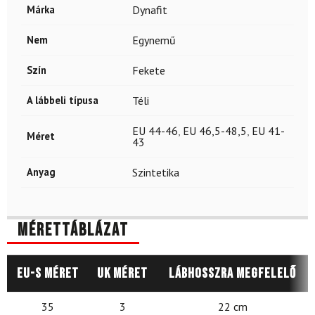
Márka
Dynafit
Nem
Egynemű
Szín
Fekete
A lábbeli típusa
Téli
EU 44-46
,
EU 46,5-48,5
,
EU 41-
Méret
43
Anyag
Szintetika
Mérettáblázat
EU-s méret
UK méret
Lábhosszra megfelelő
35
3
22 cm