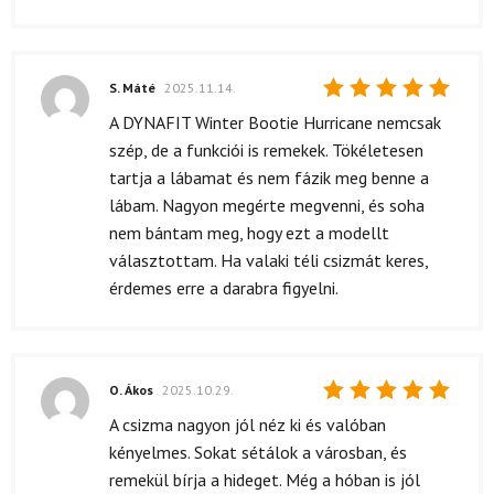
S. Máté
2025.11.14.
Értékelés:
A DYNAFIT Winter Bootie Hurricane nemcsak
5
/ 5
szép, de a funkciói is remekek. Tökéletesen
tartja a lábamat és nem fázik meg benne a
lábam. Nagyon megérte megvenni, és soha
nem bántam meg, hogy ezt a modellt
választottam. Ha valaki téli csizmát keres,
érdemes erre a darabra figyelni.
O. Ákos
2025.10.29.
Értékelés:
A csizma nagyon jól néz ki és valóban
5
/ 5
kényelmes. Sokat sétálok a városban, és
remekül bírja a hideget. Még a hóban is jól