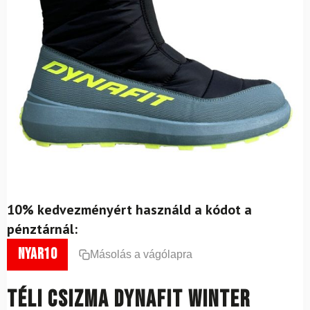
10% kedvezményért használd a kódot a
pénztárnál:
nyar10
Másolás a vágólapra
Téli csizma DYNAFIT Winter