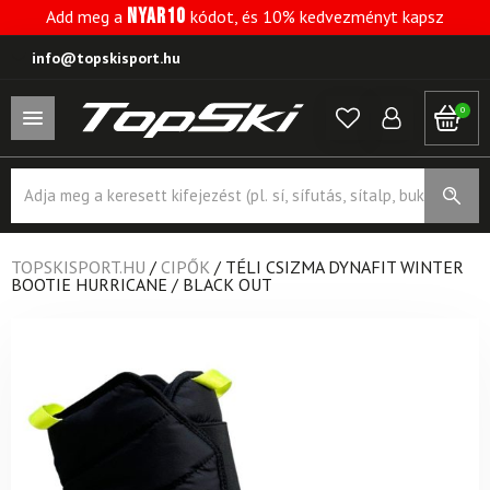
NYAR10
Add meg a
kódot, és 10% kedvezményt kapsz
info@topskisport.hu
0
Products
search
TOPSKISPORT.HU
/
CIPŐK
/
TÉLI CSIZMA DYNAFIT WINTER
BOOTIE HURRICANE / BLACK OUT