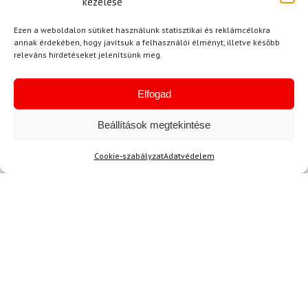
kezelése
Tényleg ezt a modellt ajánlom mindenkinek,
aki a hideg téli hónapokban keres egy
Ezen a weboldalon sütiket használunk statisztikai és reklámcélokra
megbízható cipőt! 🔥⭐
annak érdekében, hogy javítsuk a felhasználói élményt, illetve később
releváns hirdetéseket jelenítsünk meg.
Kérdése van?
Elfogad
Beállítások megtekintése
Cookie-szabályzat
Adatvédelem
Kérdése van?
info@topskisport.hu
Név