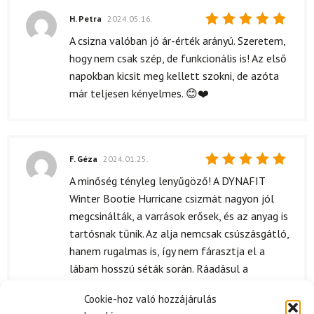
H. Petra
2024.05.16.
Értékelés:
A csizna valóban jó ár-érték arányú. Szeretem,
5
/ 5
hogy nem csak szép, de funkcionális is! Az első
napokban kicsit meg kellett szokni, de azóta
már teljesen kényelmes. 😊❤️
F. Géza
2024.01.25.
Értékelés:
A minőség tényleg lenyűgöző! A DYNAFIT
5
/ 5
Winter Bootie Hurricane csizmát nagyon jól
megcsinálták, a varrások erősek, és az anyag is
tartósnak tűnik. Az alja nemcsak csúszásgátló,
hanem rugalmas is, így nem fárasztja el a
lábam hosszú séták során. Ráadásul a
vízállósága is figyelemre méltó, hiszen eddig
Cookie-hoz való hozzájárulás
nem tapasztaltam, hogy átázna a csizma.