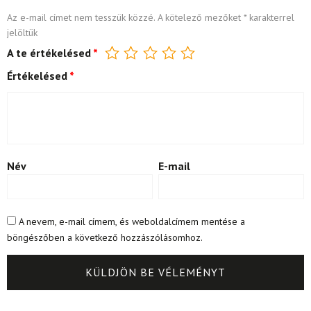
Az e-mail címet nem tesszük közzé.
A kötelező mezőket
*
karakterrel
jelöltük
A te értékelésed
*
Értékelésed
*
Név
E-mail
A nevem, e-mail címem, és weboldalcímem mentése a
böngészőben a következő hozzászólásomhoz.