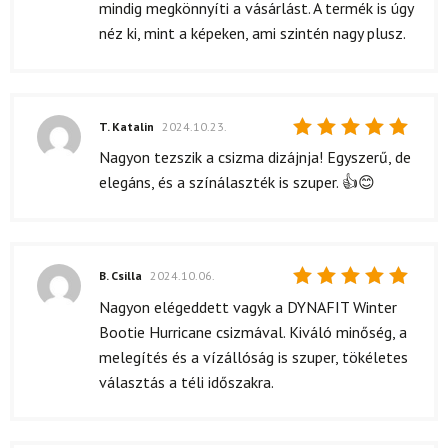
mindig megkönnyíti a vásárlást. A termék is úgy
néz ki, mint a képeken, ami szintén nagy plusz.
T. Katalin
2024.10.23.
Értékelés:
Nagyon tezszik a csizma dizájnja! Egyszerű, de
5
/ 5
elegáns, és a színálaszték is szuper. 👍😊
B. Csilla
2024.10.06.
Értékelés:
Nagyon elégeddett vagyk a DYNAFIT Winter
5
/ 5
Bootie Hurricane csizmával. Kiváló minőség, a
melegítés és a vízállóság is szuper, tökéletes
választás a téli időszakra.