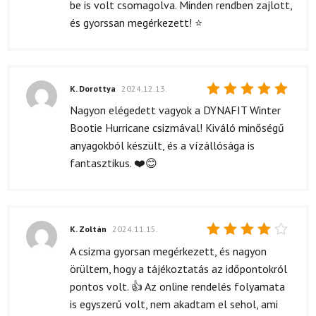
be is volt csomagolva. Minden rendben zajlott,
és gyorssan megérkezett! ⭐
K. Dorottya
2024.12.13.
Értékelés:
Nagyon elégedett vagyok a DYNAFIT Winter
5
/ 5
Bootie Hurricane csizmával! Kiváló minőségű
anyagokból készült, és a vízállósága is
fantasztikus. ❤️😊
K. Zoltán
2024.11.15.
Értékelés:
A csizma gyorsan megérkezett, és nagyon
4
/ 5
örültem, hogy a tájékoztatás az időpontokról
pontos volt. 👍 Az online rendelés folyamata
is egyszerű volt, nem akadtam el sehol, ami