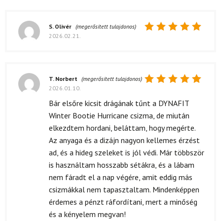
S. Olivér
(megerősített tulajdonos)
2026.02.21.
Értékelés:
5
/ 5
T. Norbert
(megerősített tulajdonos)
2026.01.10.
Értékelés:
5
/ 5
Bár elsőre kicsit drágának tűnt a DYNAFIT
Winter Bootie Hurricane csizma, de miután
elkezdtem hordani, beláttam, hogy megérte.
Az anyaga és a dizájn nagyon kellemes érzést
ad, és a hideg szeleket is jól védi. Már többször
is használtam hosszabb sétákra, és a lábam
nem fáradt el a nap végére, amit eddig más
csizmákkal nem tapasztaltam. Mindenképpen
érdemes a pénzt ráfordítani, mert a minőség
és a kényelem megvan!