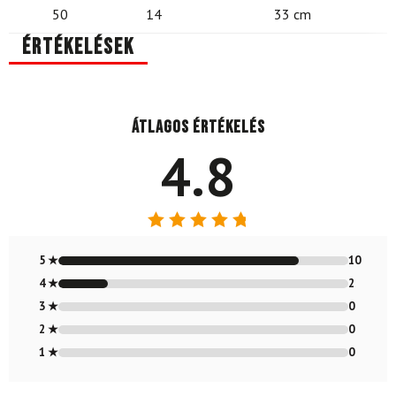
50
14
33 cm
Értékelések
Átlagos értékelés
4.8
Értékelés:
4.83
/ 5
5 ★
10
4 ★
2
3 ★
0
2 ★
0
1 ★
0