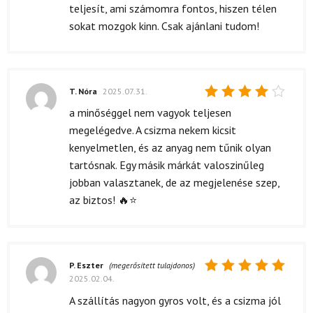
teljesít, ami számomra fontos, hiszen télen
sokat mozgok kinn. Csak ajánlani tudom!
T. Nóra
2025.07.31.
Értékelés:
a minőséggel nem vagyok teljesen
4
/ 5
megelégedve. A csizma nekem kicsit
kenyelmetlen, és az anyag nem tűnik olyan
tartósnak. Egy másik márkát valoszinűleg
jobban valasztanek, de az megjelenése szep,
az biztos! 🔥⭐
P. Eszter
(megerősített tulajdonos)
2025.02.04.
Értékelés:
5
/ 5
A szállítás nagyon gyros volt, és a csizma jól