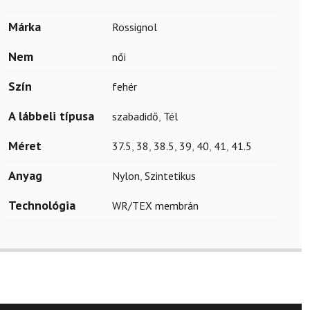
Márka
Rossignol
Nem
női
Szín
fehér
A lábbeli típusa
szabadidő
,
Tél
Méret
37.5
,
38
,
38.5
,
39
,
40
,
41
,
41.5
Anyag
Nylon
,
Szintetikus
Technológia
WR/TEX membrán