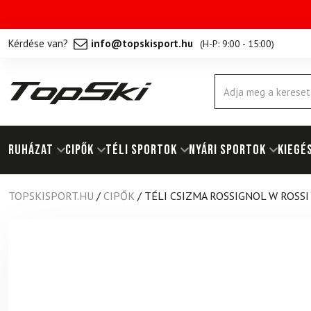
Kérdése van?
info@topskisport.hu
(
H-P: 9:00 - 15:00
)
Products
search
RUHÁZAT
Cipők
TÉLI SPORTOK
NYÁRI SPORTOK
KIEGÉ
TOPSKISPORT.HU
/
CIPŐK
/
TÉLI CSIZMA ROSSIGNOL W ROSS