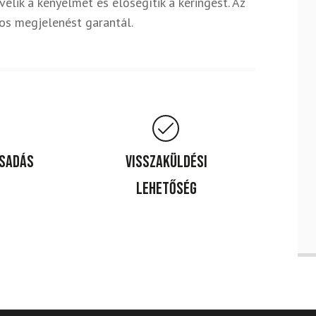
elik a kényelmet és elősegítik a keringést. Az
sos megjelenést garantál.
csadás
Visszaküldési
lehetőség