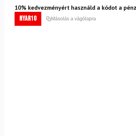
10% kedvezményért használd a kódot a pénz
nyar10
Másolás a vágólapra