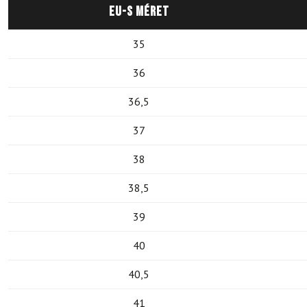
EU-s méret
35
36
36,5
37
38
38,5
39
40
40,5
41