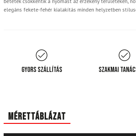
betétek csökkentik a nyomást az érzékeny területeken, növ
elegáns fekete-fehér kialakítás minden helyzetben stílu
Gyors szállítás
Szakmai taná
Mérettáblázat