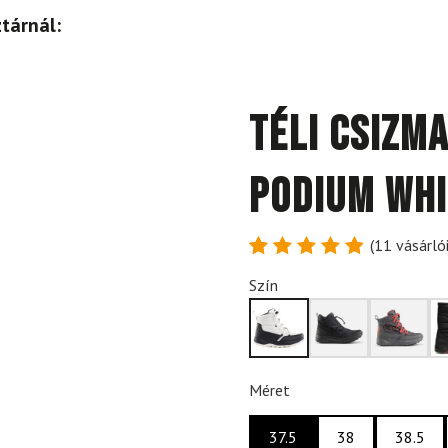
tárnál:
Téli csizm
Podium Whi
(
11
vásárlói
Értékelés
11
Szín
4.91
az
5-ből,
értékelés
alapján
Méret
37.5
38
38.5