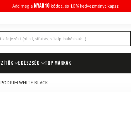
NYAR10
Add meg a
kódot, és 10% kedvezményt kapsz
SZÍTŐK
EGÉSZSÉG
Top márkák
I PODIUM WHITE BLACK