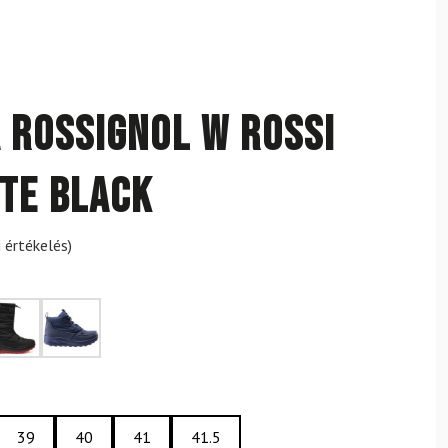
a ROSSIGNOL W Rossi
te Black
 értékelés)
39
40
41
41.5