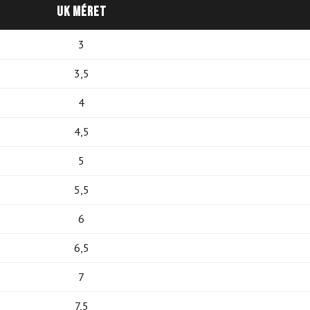
UK méret
3
3,5
4
4,5
5
5,5
6
6,5
7
7,5