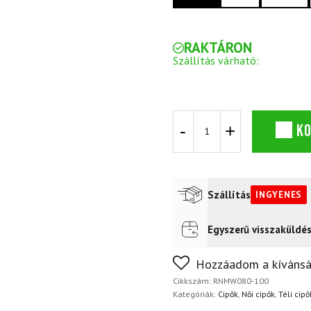
RAKTÁRON
Szállítás várható:
Téli
K
csizma
ROSSIGNOL
W
Rossi
Podium
Szállítás
INGYENES
White
Black
mennyiség
Egyszerű visszaküldé
Futár a címre
Ingyenes
FoxPost
Ingyenes
Nem biztos a választásában
Hozzáadom a kívánsá
napon belül, indoklás nélkül
Cikkszám:
RNMW080-100
Kategóriák:
Cipők
,
Női cipők
,
Téli cipő