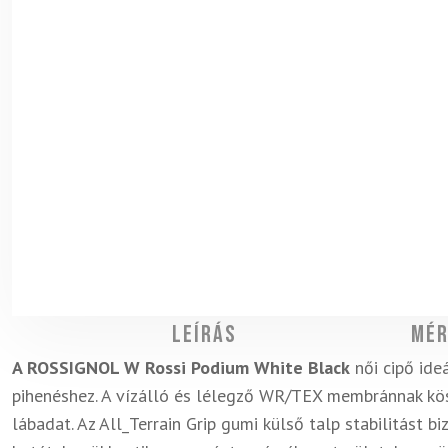
Leírás
Mér
A ROSSIGNOL W Rossi Podium White Black
női cipő ideá
pihenéshez. A vízálló és lélegző WR/TEX membránnak kö
lábadat. Az All_Terrain Grip gumi külső talp stabilitást b