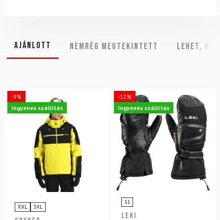
Ajánlott
NEMRÉG MEGTEKINTETT
Lehet, hog
-9%
-12%
Ingyenes szállítás
Ingyenes szállítás
11
XXL
3XL
LEKI