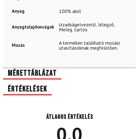
Anyag
100% akril
izzadságelvezető
,
lélegző
,
Anyagtulajdonságok
Meleg
,
tartós
A terméken található mosási
Mosás
utasításoknak megfelelően.
Mérettáblázat
Értékelések
Átlagos értékelés
0.0