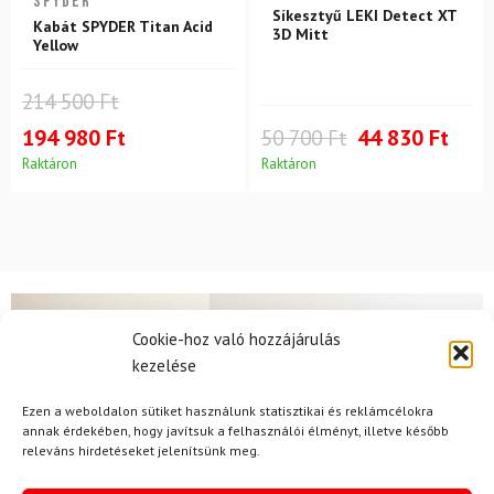
SPYDER
Síkesztyű LEKI Detect XT
Kabát SPYDER Titan Acid
3D Mitt
Yellow
214 500 Ft
194 980 Ft
50 700 Ft
44 830 Ft
Raktáron
Raktáron
Cookie-hoz való hozzájárulás
Hírek
kezelése
Ezen a weboldalon sütiket használunk statisztikai és reklámcélokra
annak érdekében, hogy javítsuk a felhasználói élményt, illetve később
Aktuális hírek megtekintése
releváns hirdetéseket jelenítsünk meg.