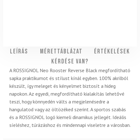
Leírás
Mérettáblázat
Értékelések
Kérdése van?
A ROSSIGNOL Neo Rooster Reverse Black megfordítható
sapka praktikumot és stílust kínál egyben. 100% akrilból
készült, így meleget és kényelmet biztosít a hideg
napokon. Az egyedi, megfordítható kialakítás lehetővé
teszi, hogy könnyedén válts a megjelenésedre a
hangulatod vagy az öltözéked szerint. A sportos szabás
és a ROSSIGNOL logó kiemeli dinamikus jellegét. Ideális
síeléshez, túrázáshoz és mindennapi viseletre a városban.