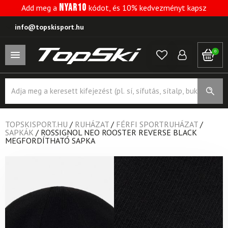
NYAR10
Add meg a
kódot, és 10% kedvezményt kapsz
info@topskisport.hu
0
Products
search
TOPSKISPORT.HU
/
RUHÁZAT
/
FÉRFI SPORTRUHÁZAT
/
SAPKÁK
/
ROSSIGNOL NEO ROOSTER REVERSE BLACK
MEGFORDÍTHATÓ SAPKA