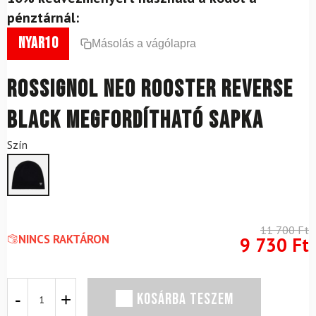
pénztárnál:
nyar10
Másolás a vágólapra
ROSSIGNOL Neo Rooster Reverse
Black Megfordítható Sapka
Szín
11 700
Ft
NINCS RAKTÁRON
9 730
Ft
ROSSIGNOL
KOSÁRBA TESZEM
Neo