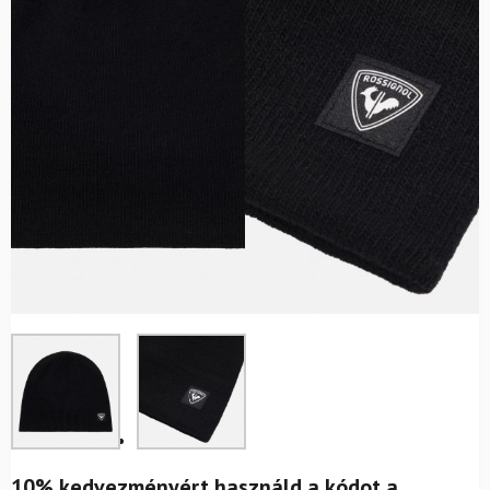
10% kedvezményért használd a kódot a