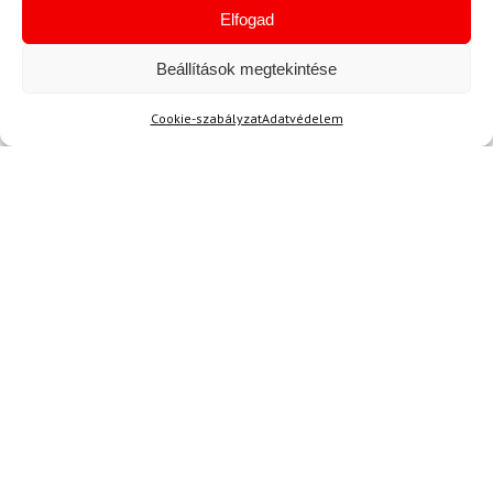
Elfogad
Beállítások megtekintése
Akció
Cookie-szabályzat
Adatvédelem
TERMÉKEK BEMUTATÁSA HASZNÁLAT KÖZBEN
SZERETNE ELSŐKÉNT ÉRTESÜLNI AZ
ÚJDONSÁGAINKRÓL?
Olvassa hírleveleinket!