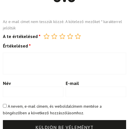
Az e-mail címet nem tesszük közzé.
A kötelező mezőket
*
karakterrel
jelöltük
A te értékelésed
*
Értékelésed
*
Név
E-mail
A nevem, e-mail címem, és weboldalcímem mentése a
böngészőben a következő hozzászólásomhoz.