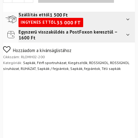
Rooster
Reverse
Black
1 500
Ft
Szállítás ettől
Megfordítható
35 000
FT
INGYENES ETTŐL
Sapka
mennyiség
Egyszerű visszaküldés a PostFoxon keresztül –
Futár a címre
2 400
Ft
1600 Ft
FoxPost
1 500
Ft
Nem biztos a választásában? Semmi gond – a terméket
Hozzáadom a kívánságlistához
egyszerűen visszaküldheti 14 napon belül, indoklás nélkül.
Cikkszám:
RLOMH02-200
Mik a visszaküldés feltételei?
Kategóriák:
Sapkák
,
Férfi sportruházat
,
Kiegészítők
,
ROSSIGNOL
,
ROSSIGNOL
síruházat
,
RUHÁZAT
,
Sapkák / fejpántok
,
Sapkák, fejpántok
,
Téli sapkák