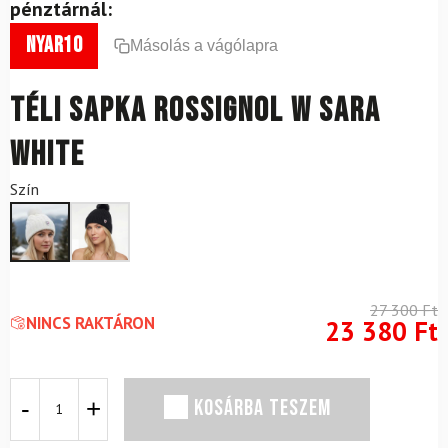
pénztárnál:
nyar10
Másolás a vágólapra
Téli sapka ROSSIGNOL W Sara
White
Szín
27 300
Ft
NINCS RAKTÁRON
23 380
Ft
Téli
KOSÁRBA TESZEM
sapka
ROSSIGNOL