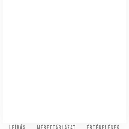
Leírás
Mérettáblázat
Értékelések