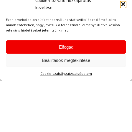
Cookie-hoz való hozzájárulás
kezelése
Ezen a weboldalon sütiket használunk statisztikai és reklámcélokra
annak érdekében, hogy javítsuk a felhasználói élményt, illetve később
Akció
releváns hirdetéseket jelenítsünk meg.
Elfogad
TERMÉKEK BEMUTATÁSA HASZNÁLAT KÖZBEN
Beállítások megtekintése
Cookie-szabályzat
Adatvédelem
SZERETNE ELSŐKÉNT ÉRTESÜLNI AZ
ÚJDONSÁGAINKRÓL?
Olvassa hírleveleinket!
AKCIÓS