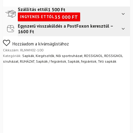
W
Sara
1 500
Ft
Szállítás ettől
White
35 000
FT
INGYENES ETTŐL
mennyiség
Egyszerű visszaküldés a PostFoxon keresztül –
Futár a címre
2 400
Ft
1600 Ft
FoxPost
1 500
Ft
Nem biztos a választásában? Semmi gond – a terméket
Hozzáadom a kívánságlistához
egyszerűen visszaküldheti 14 napon belül, indoklás nélkül.
Cikkszám:
RLNWH02-100
Mik a visszaküldés feltételei?
Kategóriák:
Sapkák
,
Kiegészítők
,
Női sportruházat
,
ROSSIGNOL
,
ROSSIGNOL
síruházat
,
RUHÁZAT
,
Sapkák / fejpántok
,
Sapkák, fejpántok
,
Téli sapkák