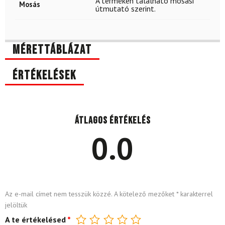
A terméken található mosási
Mosás
útmutató szerint.
Mérettáblázat
Értékelések
Átlagos értékelés
0.0
Az e-mail címet nem tesszük közzé.
A kötelező mezőket
*
karakterrel
jelöltük
A te értékelésed
*