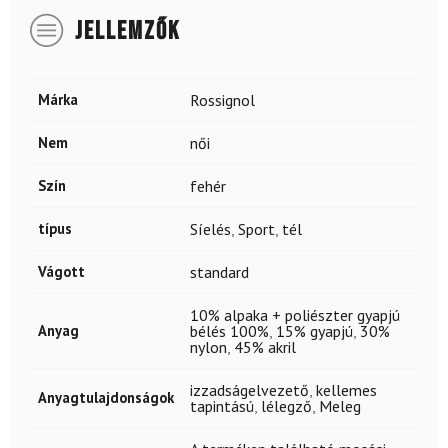
JELLEMZŐK
Márka
Rossignol
Nem
női
Szín
fehér
típus
Síelés
,
Sport
,
tél
Vágott
standard
10% alpaka + poliészter gyapjú
Anyag
bélés 100%
,
15% gyapjú
,
30%
nylon
,
45% akril
izzadságelvezető
,
kellemes
Anyagtulajdonságok
tapintású
,
lélegző
,
Meleg