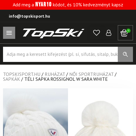
NYAR10
Add meg a
kódot, és 10% kedvezményt kapsz
info@topskisport.hu
0
Products
search
TOPSKISPORT.HU
/
RUHÁZAT
/
NŐI SPORTRUHÁZAT
/
SAPKÁK
/
TÉLI SAPKA ROSSIGNOL W SARA WHITE