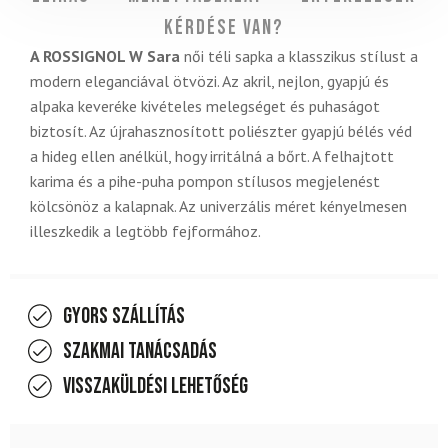
Kérdése van?
A ROSSIGNOL W Sara
női téli sapka a klasszikus stílust a
modern eleganciával ötvözi. Az akril, nejlon, gyapjú és
alpaka keveréke kivételes melegséget és puhaságot
biztosít. Az újrahasznosított poliészter gyapjú bélés véd
a hideg ellen anélkül, hogy irritálná a bőrt. A felhajtott
karima és a pihe-puha pompon stílusos megjelenést
kölcsönöz a kalapnak. Az univerzális méret kényelmesen
illeszkedik a legtöbb fejformához.
Gyors szállítás
Szakmai tanácsadás
Visszaküldési lehetőség