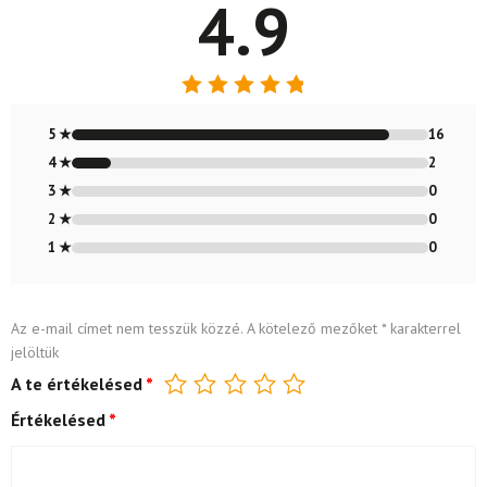
4.9
Értékelés:
4.89
/ 5
5 ★
16
4 ★
2
3 ★
0
2 ★
0
1 ★
0
Az e-mail címet nem tesszük közzé.
A kötelező mezőket
*
karakterrel
jelöltük
A te értékelésed
*
Értékelésed
*