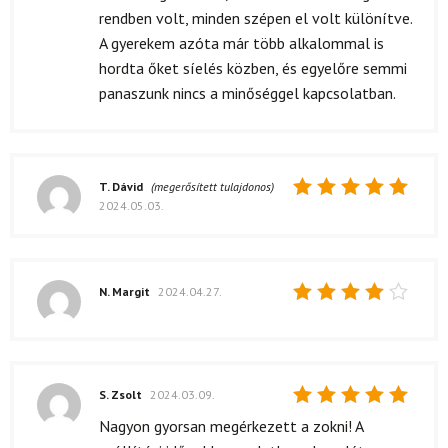
rendben volt, minden szépen el volt különítve.
A gyerekem azóta már több alkalommal is
hordta őket síelés közben, és egyelőre semmi
panaszunk nincs a minőséggel kapcsolatban.
T. Dávid
(megerősített tulajdonos)
2024.05.03.
Értékelés:
5
/ 5
N. Margit
2024.04.27.
Értékelés:
4
/ 5
S. Zsolt
2024.03.09.
Értékelés:
Nagyon gyorsan megérkezett a zokni! A
5
/ 5