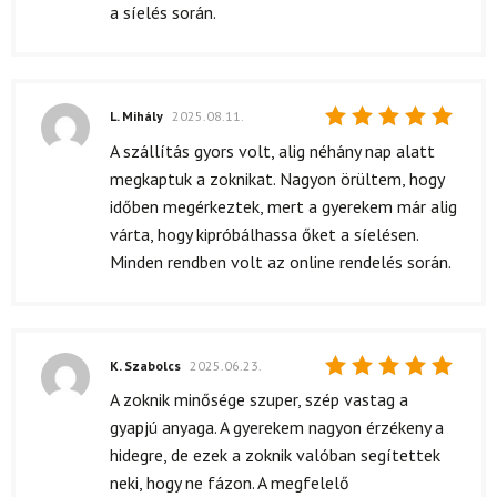
a síelés során.
L. Mihály
2025.08.11.
Értékelés:
A szállítás gyors volt, alig néhány nap alatt
5
/ 5
megkaptuk a zoknikat. Nagyon örültem, hogy
időben megérkeztek, mert a gyerekem már alig
várta, hogy kipróbálhassa őket a síelésen.
Minden rendben volt az online rendelés során.
K. Szabolcs
2025.06.23.
Értékelés:
A zoknik minősége szuper, szép vastag a
5
/ 5
gyapjú anyaga. A gyerekem nagyon érzékeny a
hidegre, de ezek a zoknik valóban segítettek
neki, hogy ne fázon. A megfelelő