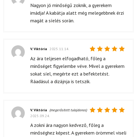
Értékelés:
Nagyon jó minőségű zoknik, a gyerekem
5
/ 5
imádja! A kabátja alatt még melegebbnek érzi
magát a síelés során.
V. Viktória
2025.11.14.
Értékelés:
Az ára teljesen elfogadható, főleg a
5
/ 5
minőséget figyelembe véve. Mivel a gyerekem
sokat síel, megérte ezt a befektetést.
Ráadásul a dizájnja is tetszik.
V. Viktória
(megerősített tulajdonos)
2025.09.24.
Értékelés:
5
/ 5
A zokni ára nagyon kedvező, főleg a
minőséghez képest. A gyerekem örömmel viseli