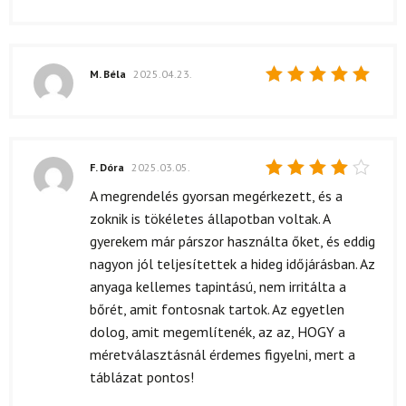
M. Béla
2025.04.23.
Értékelés:
5
/ 5
F. Dóra
2025.03.05.
Értékelés:
A megrendelés gyorsan megérkezett, és a
4
/ 5
zoknik is tökéletes állapotban voltak. A
gyerekem már párszor használta őket, és eddig
nagyon jól teljesítettek a hideg időjárásban. Az
anyaga kellemes tapintású, nem irritálta a
bőrét, amit fontosnak tartok. Az egyetlen
dolog, amit megemlítenék, az az, HOGY a
méretválasztásnál érdemes figyelni, mert a
táblázat pontos!