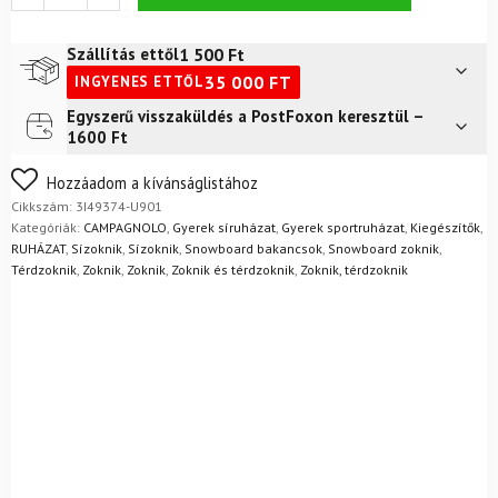
CAMPAGNOLO
Kids
Ski
1 500
Ft
Szállítás ettől
Sock
35 000
FT
INGYENES ETTŐL
Wool
Nero
Egyszerű visszaküldés a PostFoxon keresztül –
Futár a címre
2 400
Ft
mennyiség
1600 Ft
FoxPost
1 500
Ft
Nem biztos a választásában? Semmi gond – a terméket
Hozzáadom a kívánságlistához
egyszerűen visszaküldheti 14 napon belül, indoklás nélkül.
Cikkszám:
3I49374-U901
Mik a visszaküldés feltételei?
Kategóriák:
CAMPAGNOLO
,
Gyerek síruházat
,
Gyerek sportruházat
,
Kiegészítők
,
RUHÁZAT
,
Sízoknik
,
Sízoknik
,
Snowboard bakancsok
,
Snowboard zoknik
,
Térdzoknik
,
Zoknik
,
Zoknik
,
Zoknik és térdzoknik
,
Zoknik, térdzoknik