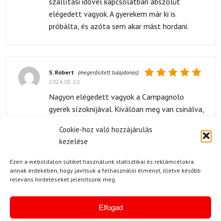
szállítási idővel kapcsolatban abszolút
elégedett vagyok. A gyerekem már ki is
próbálta, és azóta sem akar mást hordani.
S. Róbert
(megerősített tulajdonos)
2024.02.10.
Értékelés:
5
/ 5
Nagyon elégedett vagyok a Campagnolo
gyerek sízoknijával. Kiválóan meg van csinálva,
a gyerekem nagyon szereti!
Cookie-hoz való hozzájárulás
kezelése
Ezen a weboldalon sütiket használunk statisztikai és reklámcélokra
H. Vivien
2024.01.25.
annak érdekében, hogy javítsuk a felhasználói élményt, illetve később
releváns hirdetéseket jelenítsünk meg.
Értékelés:
A zokni minősége nagyszerű, érezhetően
5
/ 5
tartós anyagból készült. A gyerekem örömmel
használja, többször is mosva is megőrzi az
Elfogad
alakját.