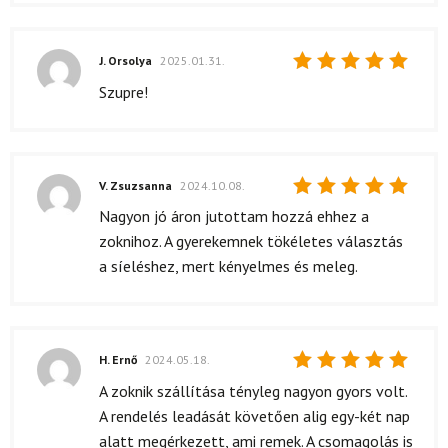
J. Orsolya
2025.01.31.
Értékelés:
Szupre!
5
/ 5
V. Zsuzsanna
2024.10.08.
Értékelés:
Nagyon jó áron jutottam hozzá ehhez a
5
/ 5
zoknihoz. A gyerekemnek tökéletes választás
a síeléshez, mert kényelmes és meleg.
H. Ernő
2024.05.18.
Értékelés:
A zoknik szállítása tényleg nagyon gyors volt.
5
/ 5
A rendelés leadását követően alig egy-két nap
alatt megérkezett, ami remek. A csomagolás is