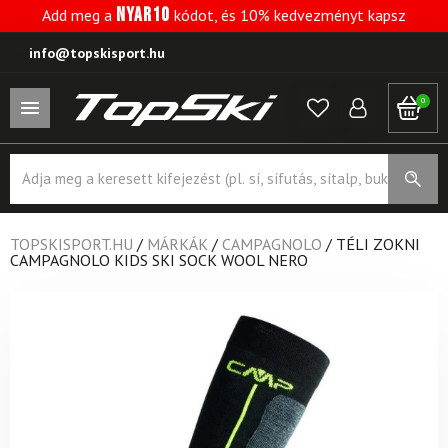
NYAR10
Add meg a
kódot, és 10% kedvezményt kapsz
info@topskisport.hu
0
Products
search
TOPSKISPORT.HU
/
MÁRKÁK
/
CAMPAGNOLO
/
TÉLI ZOKNI
CAMPAGNOLO KIDS SKI SOCK WOOL NERO