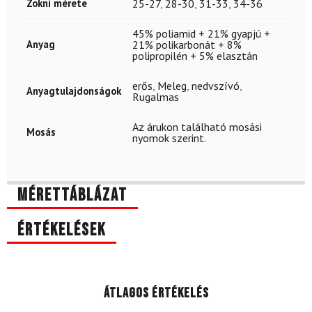
Zokni mérete
25-27
,
28-30
,
31-33
,
34-36
45% poliamid + 21% gyapjú +
Anyag
21% polikarbonát + 8%
polipropilén + 5% elasztán
erős
,
Meleg
,
nedvszívó
,
Anyagtulajdonságok
Rugalmas
Az árukon található mosási
Mosás
nyomok szerint.
Mérettáblázat
Értékelések
Átlagos értékelés