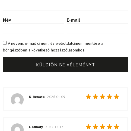
Név
E-mail
A nevem, e-mail címem, és weboldalcímem mentése a
böngészőben a következő hozzászólásomhoz.
K. Renáta
2026.01.09.
Értékelés:
5
/ 5
L. Mihály
2025.12.13.