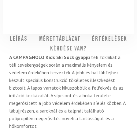
Leírás
Mérettáblázat
Értékelések
Kérdése van?
A CAMPAGNOLO Kids Ski Sock gyapjú
téli zoknikat a
téli tevékenységek során a maximális kényelem és
védelem érdekében tervezték. A jobb és bal lábfejhez
készült speciális konstrukció tökéletes illeszkedést
biztosít. A lapos varratok kiküszöbölik a felfekvés és az
irritáció kockázatát. A sípcsont és a boka területe
megerősített a jobb védelem érdekében síelés közben. A
lábujjrészen, a saroknál és a talpnál található
polipropilén megerősítés növeli a tartósságot és a
hőkomfortot.