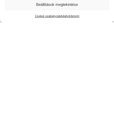
Beállítások megtekintése
Cookie-szabályzat
Adatvédelem
Kérdése van?
Kérdése van?
info@topskisport.hu
Név