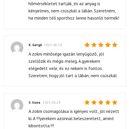
hőmérsékletet tartják, és az anyag is
kényelmes, nem csúszkál a lábán. Szeretném,
ha minden téli sporthoz lenne hasonló termék!
K. Gergő
2025.06.10.
Értékelés:
A zokni minősége igazán lenyűgöző, jól
5
/ 5
szellőzik és mégis meleg. A gyerekem
elégedett vele, és ez nekem is fontos.
Szeretem, hogy jól tart a lábán, nem csúszkál.
S. Ilona
2025.04.29.
Értékelés:
A zokni csomagolása is igényes volt, jól nézett
5
/ 5
ki. A !!!yerekem azonnal beleszeretett, amint
kibontotta.!!!