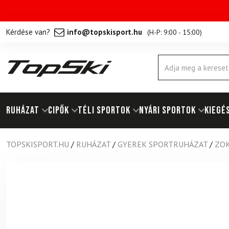
Kérdése van?
info@topskisport.hu
(
H-P: 9:00 - 15:00
)
Products
search
RUHÁZAT
Cipők
TÉLI SPORTOK
NYÁRI SPORTOK
KIEGÉ
TOPSKISPORT.HU
/
RUHÁZAT
/
GYEREK SPORTRUHÁZAT
/
ZOK