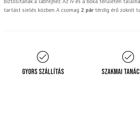
biztosítanak a lábfejhez. Az ív és a boka területén talál
tartást síelés közben. A csomag
2 pár
térdig érő zoknit t
Gyors szállítás
Szakmai taná