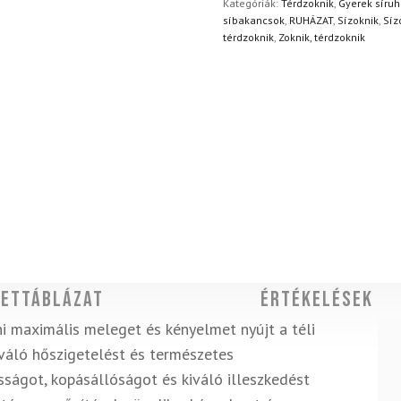
Kategóriák:
Térdzoknik
,
Gyerek síruh
síbakancsok
,
RUHÁZAT
,
Sízoknik
,
Síz
térdzoknik
,
Zoknik, térdzoknik
ettáblázat
Értékelések
i maximális meleget és kényelmet nyújt a téli
iváló hőszigetelést és természetes
sságot, kopásállóságot és kiváló illeszkedést