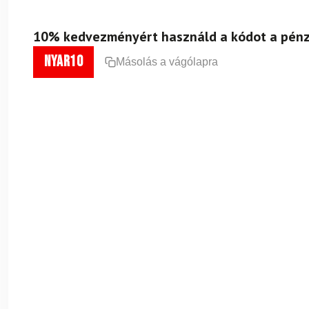
10% kedvezményért használd a kódot a pénz
nyar10
Másolás a vágólapra