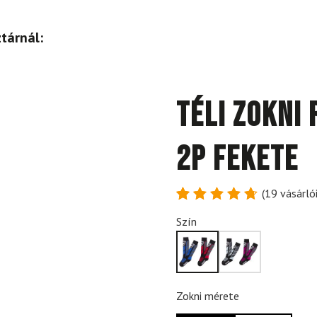
tárnál:
Téli zokni
2P Fekete
(
19
vásárlói
Értékelés
19
Szín
4.79
az
5-ből,
értékelés
alapján
Zokni mérete