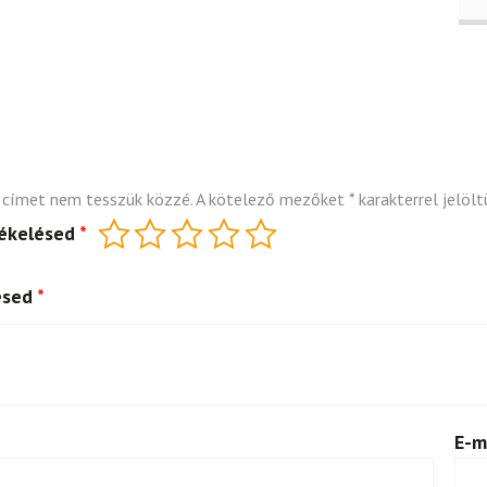
 címet nem tesszük közzé.
A kötelező mezőket
*
karakterrel jelölt
tékelésed
*
ésed
*
E-m