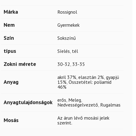
Márka
Rossignol
Nem
Gyermekek
Szín
Sokszínű
típus
Síelés
,
tél
Zokni mérete
30-32
,
33-35
akril 37%
,
elasztán 2%
,
gyapjú
Anyag
15%
,
Összetétel: poliamid
46%
erős
,
Meleg
,
Anyagtulajdonságok
Nedvességelvezető
,
Rugalmas
Az árun lévő mosási jelek
Mosás
szerint.