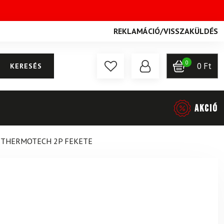
REKLAMÁCIÓ
/
VISSZAKÜLDÉS
0
0
Ft
KERESÉS
AKCIÓ
L THERMOTECH 2P FEKETE