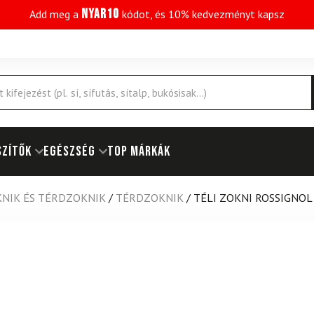
NYAR10
Add meg a
kódot, és 10% kedvezményt kapsz
SZÍTŐK
EGÉSZSÉG
Top márkák
NIK ÉS TÉRDZOKNIK
/
TÉRDZOKNIK
/
TÉLI ZOKNI ROSSIGNO