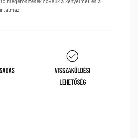
ható megerősítések növelik a kényelmet és a
artalmaz.
csadás
Visszaküldési
lehetőség