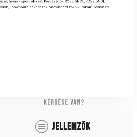
ázat
,
Gyerek sportruházat
,
Kiegészítők
,
ROSSIGNOL
,
ROSSIGNOL
oknik
,
Snowboard bakancsok
,
Snowboard zoknik
,
Zoknik
,
Zoknik és
Kérdése van?
JELLEMZŐK