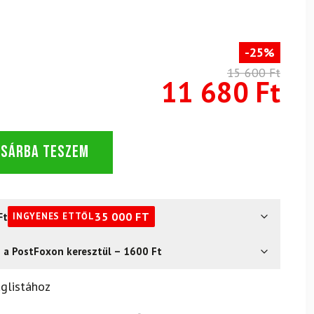
-25%
15 600 Ft
11 680 Ft
OSÁRBA TESZEM
Ft
35 000
FT
INGYENES ETTŐL
s a PostFoxon keresztül – 1600 Ft
? Semmi gond – a terméket egyszerűen visszaküldheti 14
glistához
.
Mik a visszaküldés feltételei?