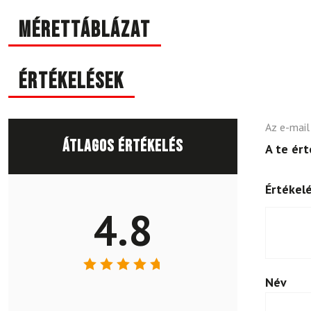
Mérettáblázat
Értékelések
Az e-mail
Átlagos értékelés
A te ér
Értékel
4.8
Név
Értékelés:
4.79
/ 5