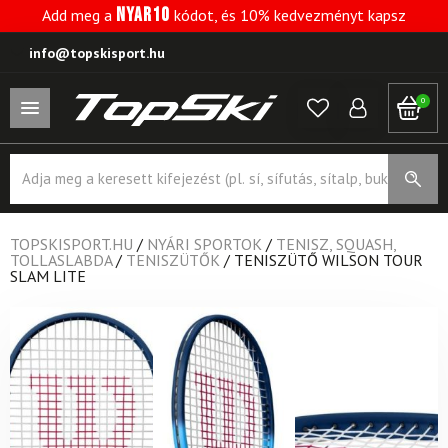
NYAR10
Add meg a
kódot, és 10% kedvezményt kapsz
info@topskisport.hu
0
Products
search
TOPSKISPORT.HU
/
NYÁRI SPORTOK
/
TENISZ, SQUASH,
TOLLASLABDA
/
TENISZÜTŐK
/
TENISZÜTŐ WILSON TOUR
SLAM LITE