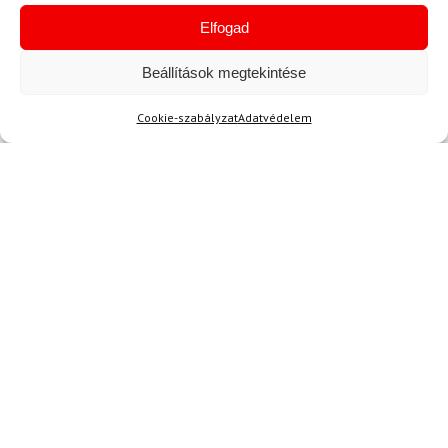
Elfogad
Beállítások megtekintése
Hírek
Cookie-szabályzat
Adatvédelem
Aktuális hírek megtekintése
Akció
TERMÉKEK BEMUTATÁSA HASZNÁLAT KÖZBEN