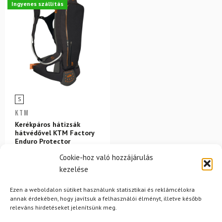
Ingyenes szállítás
S
KTM
Kerékpáros hátizsák
hátvédővel KTM Factory
Enduro Protector
Cookie-hoz való hozzájárulás
78 000 Ft
70 160 Ft
kezelése
Raktáron
Ezen a weboldalon sütiket használunk statisztikai és reklámcélokra
annak érdekében, hogy javítsuk a felhasználói élményt, illetve később
releváns hirdetéseket jelenítsünk meg.