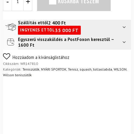
KOSÁRBA TESZEM
Wilson
Tour
Slam
Lite
2 400
Ft
Szállítás ettől
mennyiség
35 000
FT
INGYENES ETTŐL
Egyszerű visszaküldés a PostFoxon keresztül –
Futár a címre
2 400
Ft
1600 Ft
Nem biztos a választásában? Semmi gond – a terméket
Hozzáadom a kívánságlistához
egyszerűen visszaküldheti 14 napon belül, indoklás nélkül.
Cikkszám:
WR147810
Mik a visszaküldés feltételei?
Kategóriák:
Teniszütők
,
NYÁRI SPORTOK
,
Tenisz, squash, tollaslabda
,
WILSON
,
Wilson teniszütők