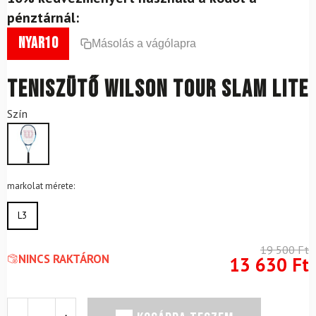
pénztárnál:
nyar10
Másolás a vágólapra
Teniszütő Wilson Tour Slam Lite
Szín
markolat mérete:
L3
19 500
Ft
NINCS RAKTÁRON
13 630
Ft
Teniszütő