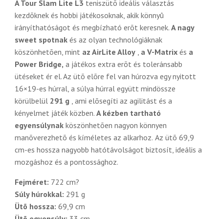
A Tour Slam Lite L3
teniszütõ ideális választás
kezdõknek és hobbi játékosoknak, akik könnyû
irányíthatóságot és megbízható erõt keresnek.
A nagy
sweet spotnak
és az olyan technológiáknak
köszönhetõen, mint
az AirLite Alloy
,
a V-Matrix
és
a
Power Bridge,
a játékos extra erõt és toleránsabb
ütéseket ér el. Az ütõ elõre fel van húrozva egy nyitott
16×19-es húrral, a súlya húrral együtt mindössze
körülbelül
291 g
, ami elõsegíti az agilitást és a
kényelmet játék közben.
A kézben tartható
egyensúlynak
köszönhetõen nagyon könnyen
manõverezhetõ és kíméletes az alkarhoz.
Az ütõ 69,9
cm-es hossza nagyobb hatótávolságot biztosít, ideális a
mozgáshoz és a pontossághoz.
Fejméret:
722 cm?
Súly húrokkal:
291 g
Ütõ hossza:
69,9 cm
Ütõ egyensúly:
33 cm