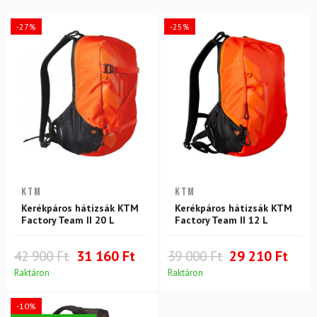
-27%
-25%
KTM
KTM
Kerékpáros hátizsák KTM
Kerékpáros hátizsák KTM
Factory Team II 20 L
Factory Team II 12 L
42 900 Ft
31 160 Ft
39 000 Ft
29 210 Ft
Raktáron
Raktáron
-10%