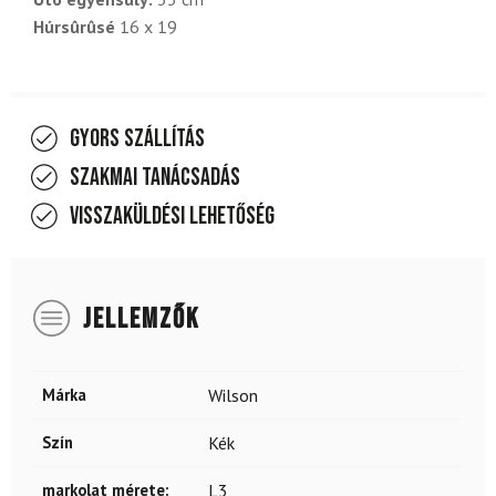
Húrsûrûsé
16 x 19
Gyors szállítás
Szakmai tanácsadás
Visszaküldési lehetőség
JELLEMZŐK
Márka
Wilson
Szín
Kék
markolat mérete:
L3