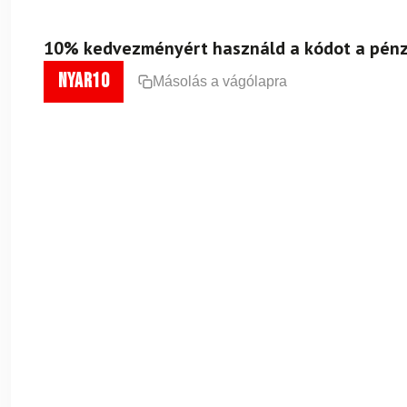
10% kedvezményért használd a kódot a pénz
nyar10
Másolás a vágólapra