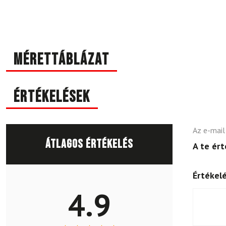
Mérettáblázat
Értékelések
Az e-mail
Átlagos értékelés
A te ér
Értékel
4.9