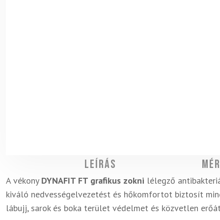
Leírás
Mér
A vékony
DYNAFIT FT grafikus zokni
lélegző antibakteri
kiváló nedvességelvezetést és hőkomfortot biztosít min
lábujj, sarok és boka terület védelmet és közvetlen erőátv