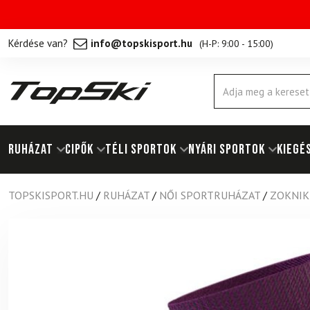
Kérdése van?
info@topskisport.hu
(
H-P: 9:00 - 15:00
)
Products
search
RUHÁZAT
Cipők
TÉLI SPORTOK
NYÁRI SPORTOK
KIEGÉ
TOPSKISPORT.HU
/
RUHÁZAT
/
NŐI SPORTRUHÁZAT
/
ZOKNIK