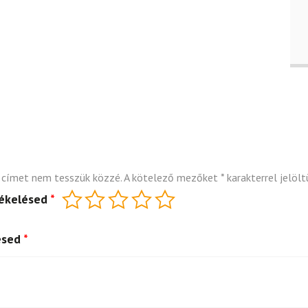
 címet nem tesszük közzé.
A kötelező mezőket
*
karakterrel jelölt
tékelésed
*
ésed
*