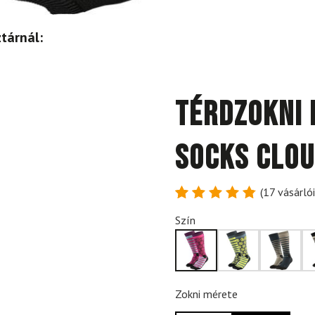
tárnál:
Térdzokni 
Socks Clou
(
17
vásárlói
Értékelés
17
Szín
4.88
az
5-ből,
értékelés
alapján
Zokni mérete