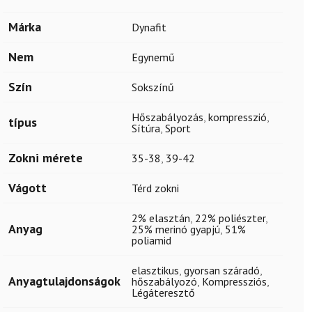
Márka
Dynafit
Nem
Egynemű
Szín
Sokszínű
Hőszabályozás
,
kompresszió
,
típus
Sítúra
,
Sport
Zokni mérete
35-38
,
39-42
Vágott
Térd zokni
2% elasztán
,
22% poliészter
,
Anyag
25% merinó gyapjú
,
51%
poliamid
elasztikus
,
gyorsan száradó
,
Anyagtulajdonságok
hőszabályozó
,
Kompressziós
,
Légáteresztő