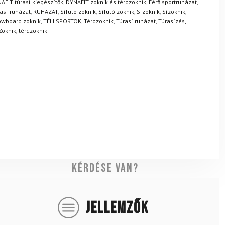
AFIT túrasí kiegészítők
,
DYNAFIT zoknik és térdzoknik
,
Férfi sportruházat
,
rasí ruházat
,
RUHÁZAT
,
Sífutó zoknik
,
Sífutó zoknik
,
Sízoknik
,
Sízoknik
,
wboard zoknik
,
TÉLI SPORTOK
,
Térdzoknik
,
Túrasí ruházat
,
Túrasízés,
Zoknik, térdzoknik
Kérdése van?
JELLEMZŐK