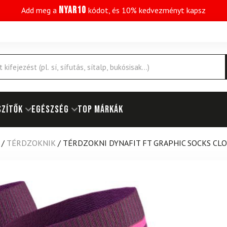
NYAR10
Add meg a
kódot, és 10% kedvezményt kapsz
SZÍTŐK
EGÉSZSÉG
Top márkák
/
TÉRDZOKNIK
/
TÉRDZOKNI DYNAFIT FT GRAPHIC SOCKS CL