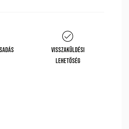
csadás
Visszaküldési
lehetőség