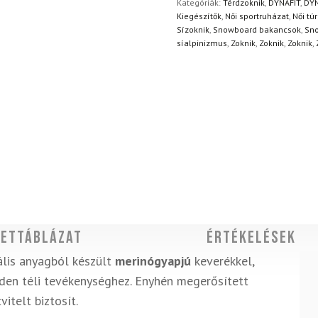
Kategóriák:
Térdzoknik
,
DYNAFIT
,
DYN
Kiegészítők
,
Női sportruházat
,
Női tú
Sízoknik
,
Snowboard bakancsok
,
Sno
síalpinizmus
,
Zoknik
,
Zoknik
,
Zoknik
,
ettáblázat
Értékelések
ális anyagból készült
merinógyapjú
keverékkel,
den téli tevékenységhez. Enyhén megerősített
itelt biztosít.