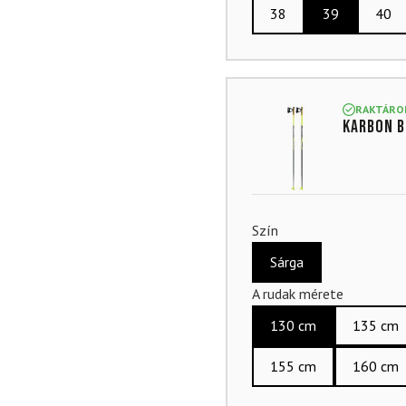
38
39
40
RAKTÁRO
Karbon b
Szín
Sárga
A rudak mérete
130 cm
135 cm
155 cm
160 cm