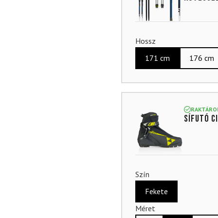
Hossz
171 cm
176 cm
RAKTÁRO
Sífutó c
Szín
Fekete
Méret