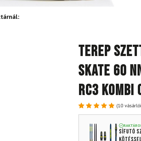
tárnál:
Terep szet
Skate 60 N
RC3 kombi 
(
10
vásárlói
Értékelés
10
4.90
az
5-ből,
RAKTÁRO
Sífutó s
értékelés
alapján
kötésse