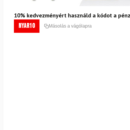
10% kedvezményért használd a kódot a pénz
nyar10
Másolás a vágólapra