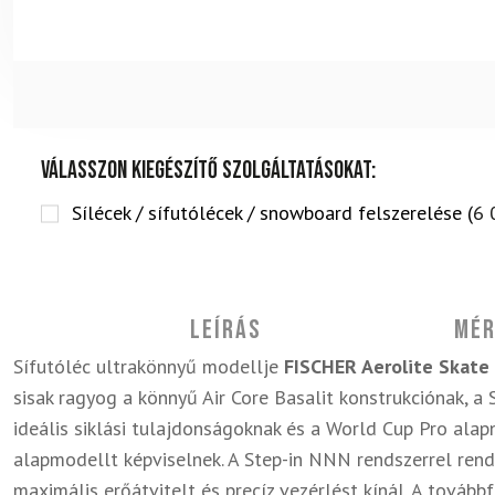
Válasszon kiegészítő szolgáltatásokat:
Sílécek / sífutólécek / snowboard felszerelése (
6 
Leírás
Mér
Sífutóléc ultrakönnyű modellje
FISCHER Aerolite Skate
sisak ragyog a könnyű Air Core Basalit konstrukciónak, a 
ideális siklási tulajdonságoknak és a World Cup Pro ala
alapmodellt képviselnek. A Step-in NNN rendszerrel ren
maximális erőátvitelt és precíz vezérlést kínál. A továbbf