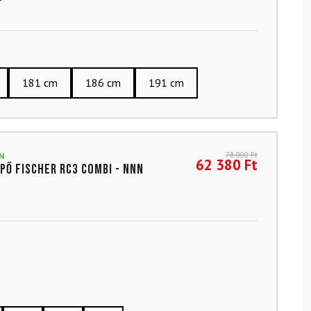
181 cm
186 cm
191 cm
78 000
Ft
N
62 380
Ft
ipő FISCHER RC3 Combi - NNN