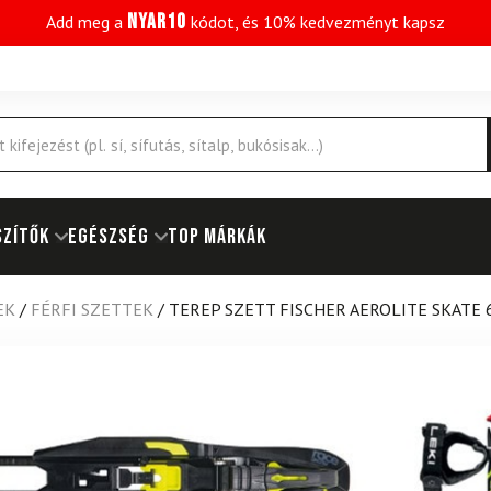
NYAR10
Add meg a
kódot, és 10% kedvezményt kapsz
SZÍTŐK
EGÉSZSÉG
Top márkák
EK
/
FÉRFI SZETTEK
/
TEREP SZETT FISCHER AEROLITE SKATE 