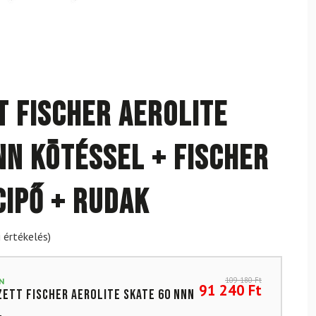
t FISCHER Aerolite
NN kötéssel + FISCHER
cipő + rudak
 értékelés)
109 180
Ft
N
91 240
Ft
zett FISCHER Aerolite Skate 60 NNN
l