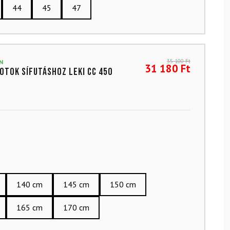
44
45
47
35 100
Ft
N
31 180
Ft
otok sífutáshoz LEKI CC 450
140 cm
145 cm
150 cm
165 cm
170 cm