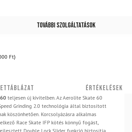
mennyiség
További szolgáltatások
000
Ft
)
ettáblázat
Értékelések
 60
teljesen új kivitelben. Az Aerolite Skate 60
Speed Grinding 2.0 technológia által biztosított
pnak köszönhetően. Korcsolyázásra alkalmas
delkező Race Skate IFP kötés könnyű fogást,
ejlesztett Double Lock Slider funkció biztosítja