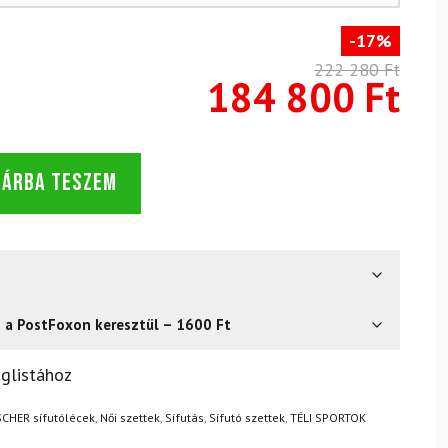
-17%
222 280 Ft
184 800 Ft
SÁRBA TESZEM
s a PostFoxon keresztül – 1600 Ft
? Semmi gond – a terméket egyszerűen visszaküldheti 14
glistához
.
Mik a visszaküldés feltételei?
SCHER sífutólécek
,
Női szettek
,
Sífutás
,
Sífutó szettek
,
TÉLI SPORTOK