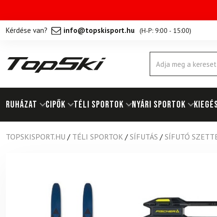
Kérdése van?
info@topskisport.hu
(
H-P: 9:00 - 15:00
)
Products
search
RUHÁZAT
Cipők
TÉLI SPORTOK
NYÁRI SPORTOK
KIEGÉ
TOPSKISPORT.HU
/
TÉLI SPORTOK
/
SÍFUTÁS
/
SÍFUTÓ SZETT