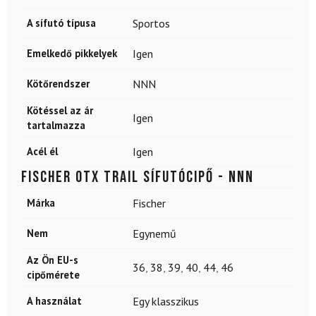
A sífutó típusa
Sportos
Emelkedő pikkelyek
Igen
Kötőrendszer
NNN
Kötéssel az ár
Igen
tartalmazza
Acél él
Igen
FISCHER OTX Trail sífutócipő - NNN
Márka
Fischer
Nem
Egynemű
Az Ön EU-s
36
,
38
,
39
,
40
,
44
,
46
cipőmérete
A használat
Egy klasszikus