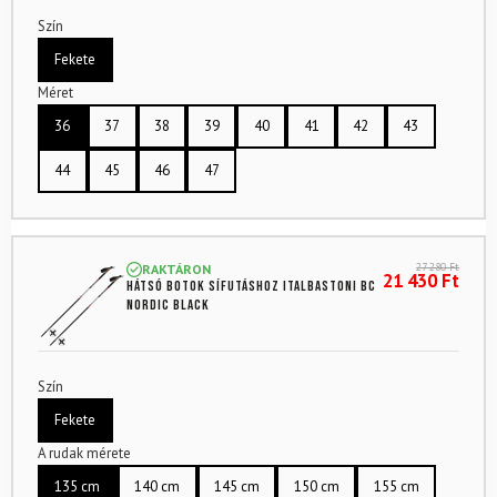
Szín
Fekete
Méret
36
37
38
39
40
41
42
43
44
45
46
47
27 280
Ft
RAKTÁRON
21 430
Ft
Hátsó botok sífutáshoz ITALBASTONI BC
Nordic Black
Szín
Fekete
A rudak mérete
135 cm
140 cm
145 cm
150 cm
155 cm