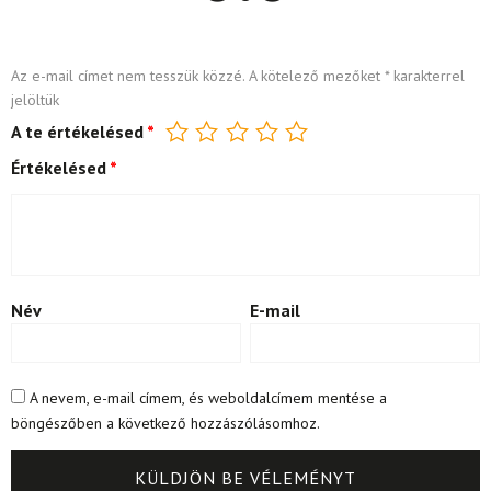
Az e-mail címet nem tesszük közzé.
A kötelező mezőket
*
karakterrel
jelöltük
A te értékelésed
*
Értékelésed
*
Név
E-mail
A nevem, e-mail címem, és weboldalcímem mentése a
böngészőben a következő hozzászólásomhoz.