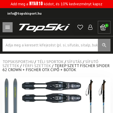
NYAR10
Add meg a
kódot, és 10% kedvezményt kapsz
info@topskisport.hu
0
Products
search
TOPSKISPORT.HU
/
TÉLI SPORTOK
/
SÍFUTÁS
/
SÍFUTÓ
SZETTEK
/
FÉRFI SZETTEK
/
TEREP SZETT FISCHER SPIDER
62 CROWN + FISCHER OTX CIPŐ + BOTOK