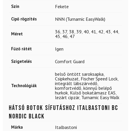
Szín
Fekete
Cipő rögzítés
NNN (Turnamic EasyWalk)
36
,
37
,
38
,
39
,
40
,
41
,
42
,
43
,
44
,
Méret
45
,
46
,
47
Fűző rátét
Igen
Szigetelés
Comfort Guard
belső öntött saroksapka
,
Csipkehuzat
,
Fischer Speed Lock
,
integrált lábszárvédő
,
Technológiák
komfortvédő
,
könnyű belépő
hurkok
,
Külső bokatámasz EAS
,
lezárt cipzár
,
Turnamic Easy Walk
Hátsó botok sífutáshoz ITALBASTONI BC
Nordic Black
Márka
Italbastoni