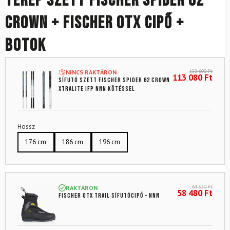
Terep szett FISCHER Spider 62
Crown + Fischer OTX cipő +
botok
132 600
Ft
NINCS RAKTÁRON
113 080
Ft
Sífutó szett FISCHER Spider 62 Crown
Xtralite IFP NNN kötéssel
Hossz
176 cm
186 cm
196 cm
64 350
Ft
RAKTÁRON
58 480
Ft
FISCHER OTX Trail sífutócipő - NNN