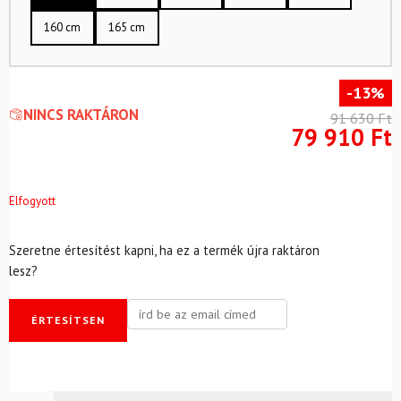
160 cm
165 cm
-13%
NINCS RAKTÁRON
91 630
Ft
79 910
Ft
Elfogyott
Szeretne értesítést kapni, ha ez a termék újra raktáron
lesz?
ÉRTESÍTSEN