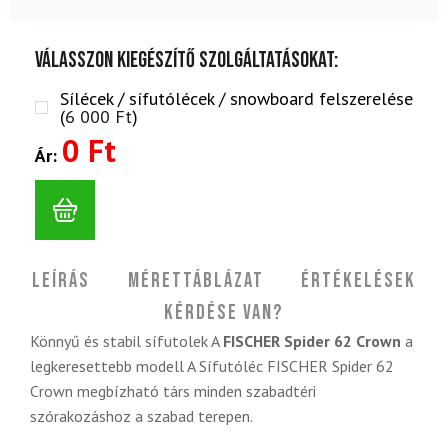
Válasszon kiegészítő szolgáltatásokat:
Sílécek / sífutólécek / snowboard felszerelése
(
6 000
Ft
)
0 Ft
Ár:
Leírás
Mérettáblázat
Értékelések
Kérdése van?
Könnyű és stabil sífutolek A
FISCHER Spider 62 Crown
a
legkeresettebb modell A Sífutóléc FISCHER Spider 62
Crown megbízható társ minden szabadtéri
szórakozáshoz a szabad terepen.