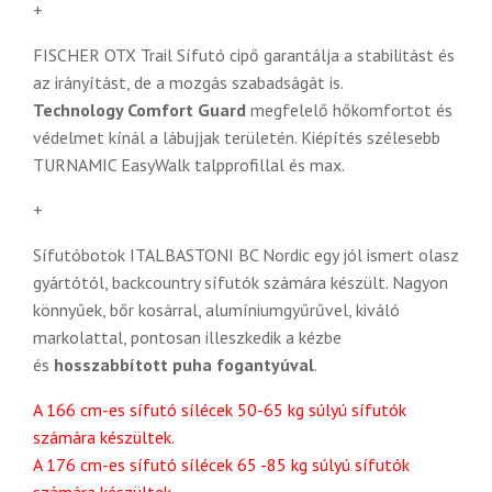
+
FISCHER OTX Trail Sífutó cipő garantálja a stabilitást és
az irányítást, de a mozgás szabadságát is.
Technology Comfort Guard
megfelelő hőkomfortot és
védelmet kínál a lábujjak területén. Kiépítés szélesebb
TURNAMIC EasyWalk talpprofillal és max.
+
Sífutóbotok ITALBASTONI BC Nordic egy jól ismert olasz
gyártótól, backcountry sífutók számára készült. Nagyon
könnyűek, bőr kosárral, alumíniumgyűrűvel, kiváló
markolattal, pontosan illeszkedik a kézbe
és
hosszabbított puha fogantyúval
.
A 166 cm-es sífutó sílécek 50-65 kg súlyú sífutók
számára készültek.
A 176 cm-es sífutó sílécek 65 -85 kg súlyú sífutók
számára készültek.