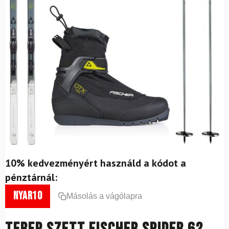
10% kedvezményért használd a kódot a
pénztárnál:
nyar10
Másolás a vágólapra