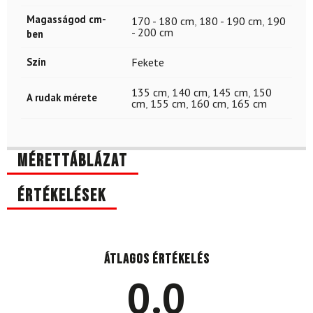
Magasságod cm-
170 - 180 cm
,
180 - 190 cm
,
190
- 200 cm
ben
Szín
Fekete
135 cm
,
140 cm
,
145 cm
,
150
A rudak mérete
cm
,
155 cm
,
160 cm
,
165 cm
Mérettáblázat
Értékelések
Átlagos értékelés
0.0