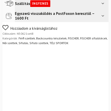
Szállítás
INGYENES
Egyszerű visszaküldés a PostFoxon keresztül –
Futár a címre
Ingyenes
1600 Ft
Nem biztos a választásában? Semmi gond – a terméket
Hozzáadom a kívánságlistához
egyszerűen visszaküldheti 14 napon belül, indoklás nélkül.
Cikkszám:
N50621set8
Mik a visszaküldés feltételei?
Kategóriák:
Férfi szettek
,
Backcountry készletek
,
FISCHER
,
FISCHER sífutólécek
,
Női szettek
,
Sífutás
,
Sífutó szettek
,
TÉLI SPORTOK