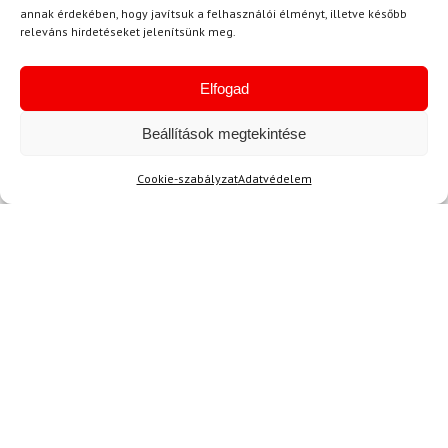
3D
annak érdekében, hogy javítsuk a felhasználói élményt, illetve később
3D Junior Red
releváns hirdetéseket jelenítsünk meg.
33 150 Ft
27 280 Ft
54 600 Ft
49 120 Ft
Elfogad
Raktáron
Raktáron
Beállítások megtekintése
-35%
Ingyenes szállítás
Cookie-szabályzat
Adatvédelem
26.5
FISCHER
Síalpinista sícipő FISCHER
Travers GR S