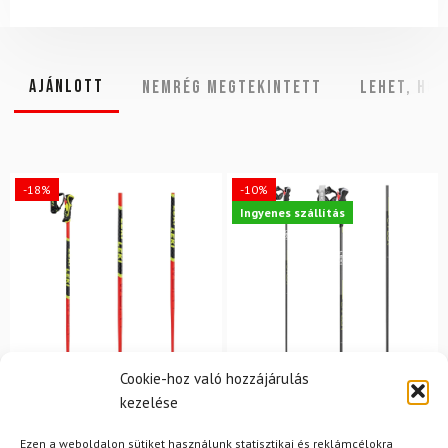
Ajánlott
NEMRÉG MEGTEKINTETT
Lehet, hog
-18%
-10%
Ingyenes szállítás
Cookie-hoz való hozzájárulás
kezelése
LEKI
LEKI
Síbotok LEKI Carbon 12
Ezen a weboldalon sütiket használunk statisztikai és reklámcélokra
Síbotok LEKI WCR Lite SL