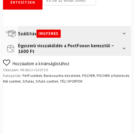
ÉRTESÍTSEN
Szállítás
INGYENES
Egyszerű visszaküldés a PostFoxon keresztül –
Futár a címre
Ingyenes
1600 Ft
Nem biztos a választásában? Semmi gond – a terméket
Hozzáadom a kívánságlistához
egyszerűen visszaküldheti 14 napon belül, indoklás nélkül.
Cikkszám:
N50622+S20720
Mik a visszaküldés feltételei?
Kategóriák:
Férfi szettek
,
Backcountry készletek
,
FISCHER
,
FISCHER sífutólécek
,
Női szettek
,
Sífutás
,
Sífutó szettek
,
TÉLI SPORTOK