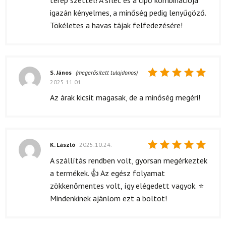
igazán kényelmes, a minőség pedig lenyűgöző.
Tökéletes a havas tájak felfedezésére!
S. János
(megerősített tulajdonos)
2025.11.01.
Értékelés:
5
/ 5
Az árak kicsit magasak, de a minőség megéri!
K. László
2025.10.24.
Értékelés:
A szállítás rendben volt, gyorsan megérkeztek
5
/ 5
a termékek. 👍 Az egész folyamat
zökkenőmentes volt, így elégedett vagyok. ⭐
Mindenkinek ajánlom ezt a boltot!