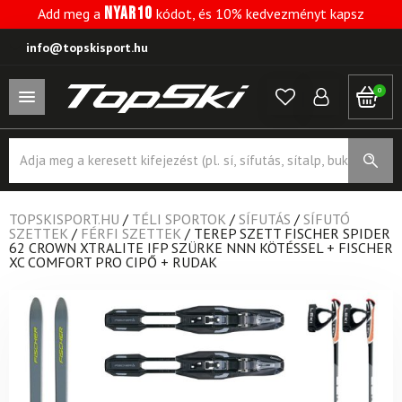
NYAR10
Add meg a
kódot, és 10% kedvezményt kapsz
info@topskisport.hu
0
Products
search
TOPSKISPORT.HU
/
TÉLI SPORTOK
/
SÍFUTÁS
/
SÍFUTÓ
SZETTEK
/
FÉRFI SZETTEK
/
TEREP SZETT FISCHER SPIDER
62 CROWN XTRALITE IFP SZÜRKE NNN KÖTÉSSEL + FISCHER
XC COMFORT PRO CIPŐ + RUDAK