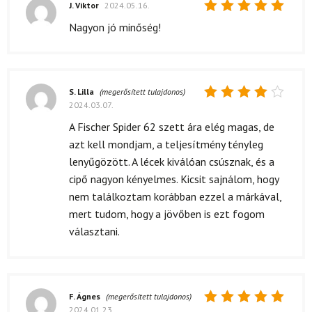
J. Viktor
2024.05.16.
Értékelés:
Nagyon jó minőség!
5
/ 5
S. Lilla
(megerősített tulajdonos)
2024.03.07.
Értékelés:
4
/ 5
A Fischer Spider 62 szett ára elég magas, de
azt kell mondjam, a teljesítmény tényleg
lenyűgözött. A lécek kiválóan csúsznak, és a
cipő nagyon kényelmes. Kicsit sajnálom, hogy
nem találkoztam korábban ezzel a márkával,
mert tudom, hogy a jövőben is ezt fogom
választani.
F. Ágnes
(megerősített tulajdonos)
2024.01.23.