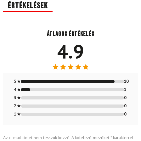
Értékelések
Átlagos értékelés
4.9
Értékelés:
4.91
/ 5
5 ★
10
4 ★
1
3 ★
0
2 ★
0
1 ★
0
Az e-mail címet nem tesszük közzé.
A kötelező mezőket
*
karakterrel