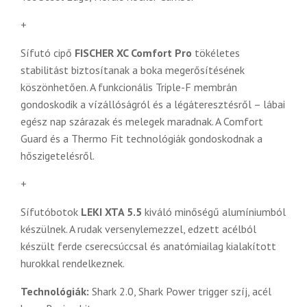
+
Sífutó cipő
FISCHER XC Comfort Pro
tökéletes
stabilitást biztosítanak a boka megerősítésének
köszönhetően. A funkcionális Triple-F membrán
gondoskodik a vízállóságról és a légáteresztésről – lábai
egész nap szárazak és melegek maradnak. A Comfort
Guard és a Thermo Fit technológiák gondoskodnak a
hőszigetelésről.
+
Sífutóbotok
LEKI XTA 5.5
kiváló minőségű alumíniumból
készülnek. A rudak versenylemezzel, edzett acélból
készült ferde cserecsúccsal és anatómiailag kialakított
hurokkal rendelkeznek.
Technológiák:
Shark 2.0, Shark Power trigger szíj, acél