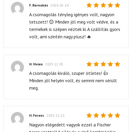
F. Barnabás
2026.02.10.
Értékelés:
A csomagolás tényleg igényes volt, nagyon
5
/ 5
tetszett! 😊 Minden jól meg volt védve, és a
termékek is szépen néztek ki. A szállítás gyors
volt, ami szintén nagy plusz! 🔥
H. Vivien
2025.12.05.
Értékelés:
A csomagolás kiváló, szuper ötletes! 👍
5
/ 5
Minden jól helyén volt, és semmi nem sérült
meg.
H. Ferenc
2025.11.21.
Értékelés:
Nagyon elégedett vagyok ezzel a Fischer
5
/ 5
terep szettel! A síléc és a cipő kombinációja