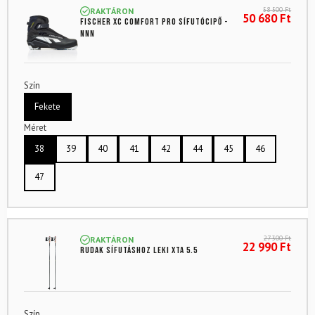
58 500
Ft
RAKTÁRON
50 680
Ft
FISCHER XC Comfort Pro sífutócipő -
NNN
Szín
Fekete
Méret
38
39
40
41
42
44
45
46
47
27 300
Ft
RAKTÁRON
22 990
Ft
Rudak sífutáshoz LEKI XTA 5.5
Szín