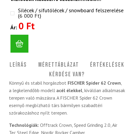
Sílécek / sífutólécek / snowboard felszerelése
(
6 000
Ft
)
0 Ft
Ár:
Leírás
Mérettáblázat
Értékelések
Kérdése van?
Könnyű és stabil horgászbot
FISCHER Spider 62 Crown
,
a legkelendőbb modell
acél élekkel
, kiválóan alkalmasak
terepen való mászásra. A FISCHER Spider 62 Crown
esernyő megbízható társ bármilyen szabadtéri
szórakozáshoz nyílt terepen.
Technológiák:
Offtrack Crown, Speed Grinding 2.0, Air
Tec Steel Edge, Nordic Rocker Camber