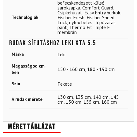
befecskendezett külső
saroksapka
,
Comfort Guard
,
Csipkehuzat
,
Easy Entry hurkok
,
Technológiák
Fischer Fresh
,
Fischer Speed
Lock
,
nylex bélés
,
Tépőzáras
pánt
,
Thermo Fit
,
Triple F
membrán
Rudak sífutáshoz LEKI XTA 5.5
Márka
Leki
Magasságod cm-
150 - 160 cm
,
180 - 190 cm
ben
Szín
Fekete
130 cm
,
135 cm
,
140 cm
,
145
A rudak mérete
cm
,
150 cm
,
155 cm
,
160 cm
Mérettáblázat