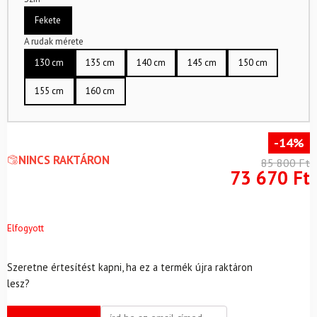
Fekete
A rudak mérete
130 cm
135 cm
140 cm
145 cm
150 cm
155 cm
160 cm
-14%
NINCS RAKTÁRON
85 800
Ft
73 670
Ft
Elfogyott
Szeretne értesítést kapni, ha ez a termék újra raktáron
lesz?