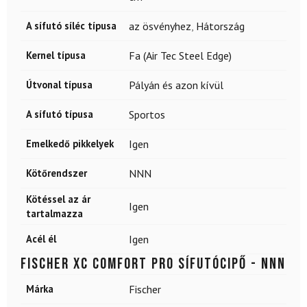
A sífutó síléc típusa
az ösvényhez
,
Hátország
Kernel típusa
Fa (Air Tec Steel Edge)
Útvonal típusa
Pályán és azon kívül
A sífutó típusa
Sportos
Emelkedő pikkelyek
Igen
Kötőrendszer
NNN
Kötéssel az ár
Igen
tartalmazza
Acél él
Igen
FISCHER XC Comfort Pro sífutócipő - NNN
Márka
Fischer