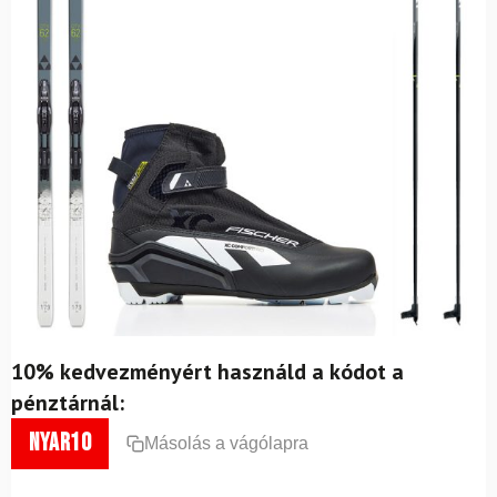
10% kedvezményért használd a kódot a
pénztárnál:
nyar10
Másolás a vágólapra