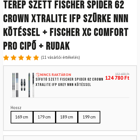
Terep szett FISCHER Spider 62
Crown Xtralite IFP szürke NNN
kötéssel + FISCHER XC Comfort
Pro cipő + rudak
(
11
vásárlói értékelés)
Értékelés
11
4.91
az
132 600
Ft
NINCS RAKTÁRON
5-ből,
124 780
Ft
Sífutó szett FISCHER Spider 62 Crown
értékelés
Xtralite IFP Grey NNN kötéssel
alapján
Hossz
169 cm
179 cm
189 cm
199 cm