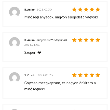
B. Anikó
2025.07.30.
Értékelés:
Minőségi anyagok, nagyon elégedett vagyok!
5
/ 5
B. Anikó
(megerősített tulajdonos)
2024.11.07.
Értékelés:
5
/ 5
Szuper! ❤️
S. Olivér
2024.05.23.
Értékelés:
Goyrsan meegkaptam, és nagyon örültem a
5
/ 5
minőségnek!