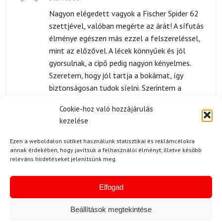
Értékelés:
5
/ 5
Nagyon elégedett vagyok a Fischer Spider 62
szettjével, valóban megérte az árát! A sífutás
élménye egészen más ezzel a felszereléssel,
mint az előzővel. A lécek könnyűek és jól
gyorsulnak, a cipő pedig nagyon kényelmes.
Szeretem, hogy jól tartja a bokámat, így
biztonságosan tudok síelni. Szerintem a
minőség és az ár-érték arány is kiemelkedő,
Cookie-hoz való hozzájárulás
biztosan ajánlom másoknak is! Igazi élmény
kezelése
vele a tél!
Ezen a weboldalon sütiket használunk statisztikai és reklámcélokra
annak érdekében, hogy javítsuk a felhasználói élményt, illetve később
Kérdése van?
releváns hirdetéseket jelenítsünk meg.
Elfogad
Beállítások megtekintése