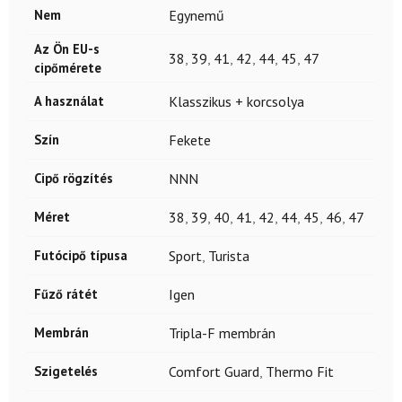
Nem
Egynemű
Az Ön EU-s
38
,
39
,
41
,
42
,
44
,
45
,
47
cipőmérete
A használat
Klasszikus + korcsolya
Szín
Fekete
Cipő rögzítés
NNN
Méret
38
,
39
,
40
,
41
,
42
,
44
,
45
,
46
,
47
Futócipő típusa
Sport
,
Turista
Fűző rátét
Igen
Membrán
Tripla-F membrán
Szigetelés
Comfort Guard
,
Thermo Fit