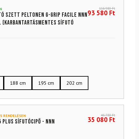
116 980
Ft
N
93 580
Ft
ó szett PELTONEN G-Grip Facile NNN
l (KARBANTARTÁSMENTES SÍFUTÓ
188 cm
195 cm
202 cm
46 780
Ft
S RENDELÉSEN
35 080
Ft
5 Plus sífutócipő - NNN