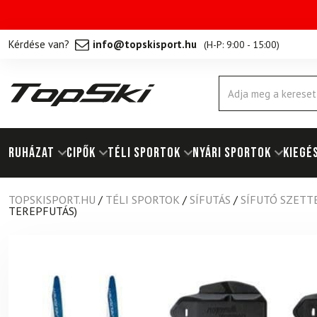
Kérdése van?
info@topskisport.hu
(
H-P: 9:00 - 15:00
)
Products
search
RUHÁZAT
Cipők
TÉLI SPORTOK
NYÁRI SPORTOK
KIEGÉ
TOPSKISPORT.HU
/
TÉLI SPORTOK
/
SÍFUTÁS
/
SÍFUTÓ SZETT
TEREPFUTÁS)