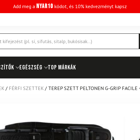
NYAR10
Add meg a
kódot, és 10% kedvezményt kapsz
SZÍTŐK
EGÉSZSÉG
Top márkák
EK
/
FÉRFI SZETTEK
/
TEREP SZETT PELTONEN G-GRIP FACILE 