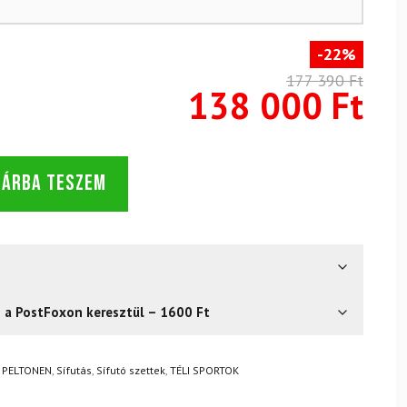
-22%
177 390 Ft
138 000 Ft
SÁRBA TESZEM
s a PostFoxon keresztül – 1600 Ft
? Semmi gond – a terméket egyszerűen visszaküldheti 14
,
PELTONEN
,
Sífutás
,
Sífutó szettek
,
TÉLI SPORTOK
.
Mik a visszaküldés feltételei?