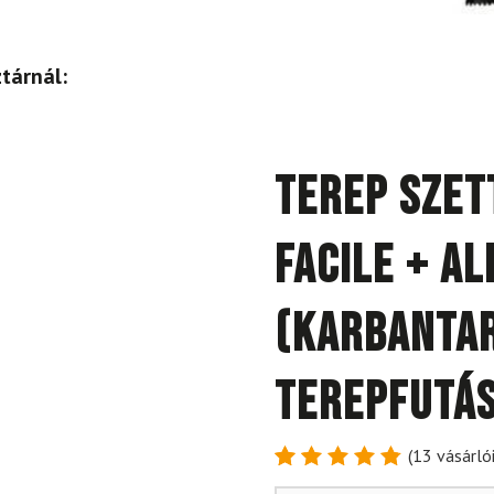
tárnál:
Terep szet
Facile + Al
(KARBANTA
TEREPFUTÁS
(
13
vásárlói
Értékelés
13