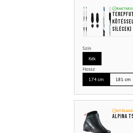
4.85
az
5-ből,
RAKTÁRO
Terepfut
értékelés
alapján
kötésse
SÍLÉCEK)
Szín
Kék
Hossz
174 cm
181 cm
UTÓLAGO
ALPINA T