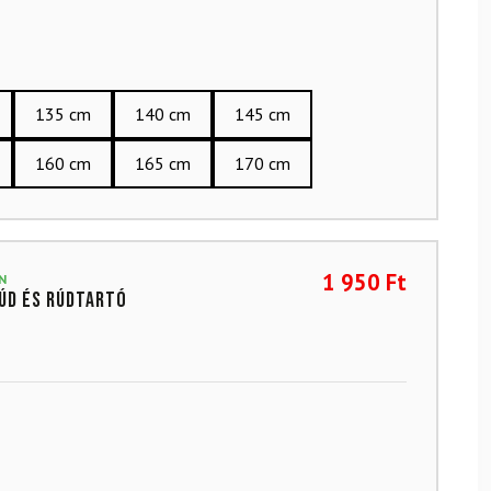
135 cm
140 cm
145 cm
160 cm
165 cm
170 cm
1 950
Ft
N
úd és rúdtartó