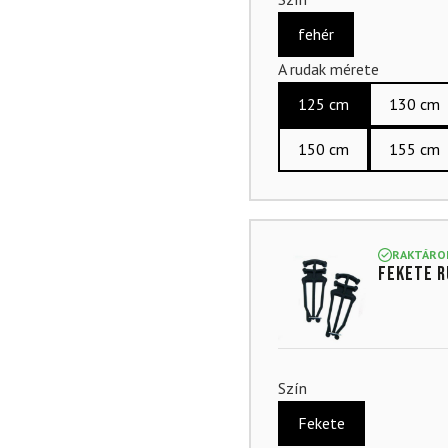
fehér
A rudak mérete
125 cm
130 cm
150 cm
155 cm
RAKTÁRO
Fekete r
Szín
Fekete