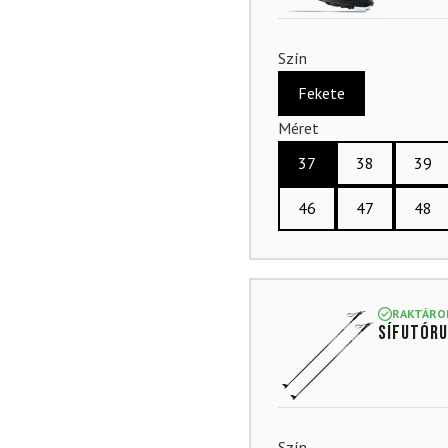
Szín
Fekete
Méret
37
38
39
46
47
48
RAKTÁRO
Sífutóru
Szín