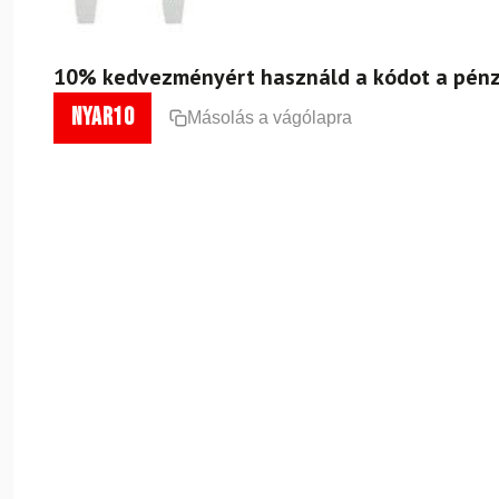
10% kedvezményért használd a kódot a pénz
nyar10
Másolás a vágólapra