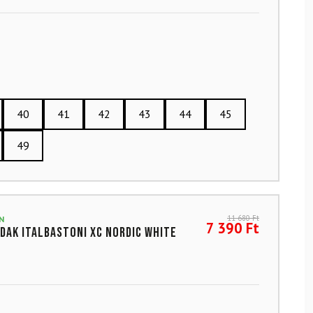
40
41
42
43
44
45
49
11 680
Ft
N
7 390
Ft
dak ITALBASTONI XC Nordic White