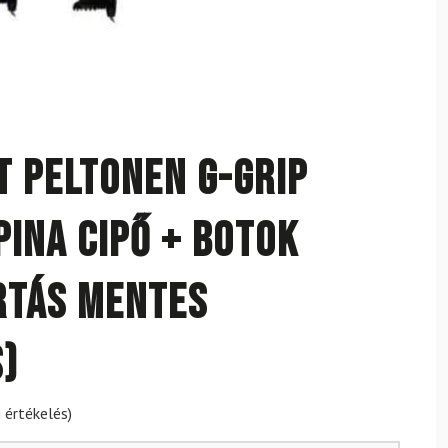
t PELTONEN G-Grip
pina cipő + botok
RTÁS MENTES
)
 értékelés)