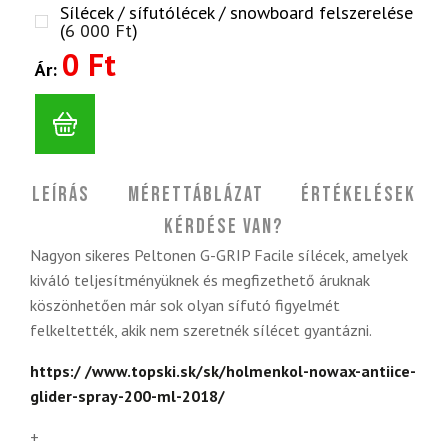
Sílécek / sífutólécek / snowboard felszerelése
(
6 000
Ft
)
0 Ft
Ár:
Leírás
Mérettáblázat
Értékelések
Kérdése van?
Nagyon sikeres Peltonen G-GRIP Facile sílécek, amelyek
kiváló teljesítményüknek és megfizethető áruknak
köszönhetően már sok olyan sífutó figyelmét
felkeltették, akik nem szeretnék sílécet gyantázni.
https:/ /www.topski.sk/sk/holmenkol-nowax-antiice-
glider-spray-200-ml-2018/
+