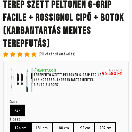
Terep szett PELTONEN G-Grip
Facile + Rossignol cipő + botok
(KARBANTARTÁS MENTES
TEREPFUTÁS)
(
20
vásárlói értékelés)
Értékelés
20
4.80
az
116 980
Ft
RAKTÁRON
5-ből,
93 580
Ft
Terepfutó szett PELTONEN G-Grip Facile
értékelés
NNN kötéssel (KARBANTARTÁSMENTES
alapján
SÍFUTÓ SÍLÉCEK)
Szín
Kék
Hossz
174 cm
181 cm
188 cm
195 cm
202 cm