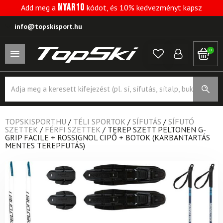
NYAR10
Add meg a
kódot, és 10% kedvezményt kapsz
info@topskisport.hu
0
Products
search
TOPSKISPORT.HU
/
TÉLI SPORTOK
/
SÍFUTÁS
/
SÍFUTÓ
SZETTEK
/
FÉRFI SZETTEK
/
TEREP SZETT PELTONEN G-
GRIP FACILE + ROSSIGNOL CIPŐ + BOTOK (KARBANTARTÁS
MENTES TEREPFUTÁS)