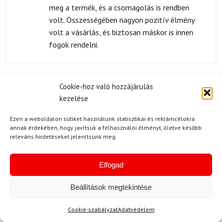
meg a termék, és a csomagolás is rendben
volt. Összességében nagyon pozitív élmény
volt a vásárlás, és biztosan máskor is innen
fogok rendelni.
Cookie-hoz való hozzájárulás
V. Krisztián
2025.12.07.
kezelése
Értékelés:
A csomagom időben megérkezett, ami nagyon
5
/ 5
fontos számomra. A termékek gondosan
Ezen a weboldalon sütiket használunk statisztikai és reklámcélokra
annak érdekében, hogy javítsuk a felhasználói élményt, illetve később
voltak csomagolva, nem volt semmi hiba.
releváns hirdetéseket jelenítsünk meg.
Elfogad
V. Gábor
2025.11.14.
Beállítások megtekintése
Értékelés:
A Peltonen G-Grip Facile szett tényleg nagyon
5
/ 5
jó minőségű. A sífutás iránti szenvedélyem
Cookie-szabályzat
Adatvédelem
miatt próbáltam már sokféle felszerelést, de