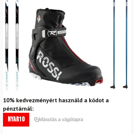
10% kedvezményért használd a kódot a
pénztárnál:
nyar10
Másolás a vágólapra