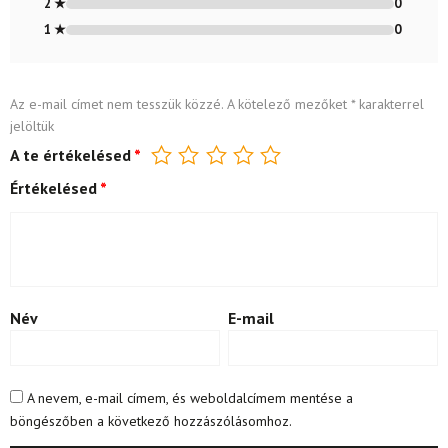
2 ★
0
1 ★
0
Az e-mail címet nem tesszük közzé.
A kötelező mezőket
*
karakterrel
jelöltük
A te értékelésed
*
Értékelésed
*
Név
E-mail
A nevem, e-mail címem, és weboldalcímem mentése a
böngészőben a következő hozzászólásomhoz.