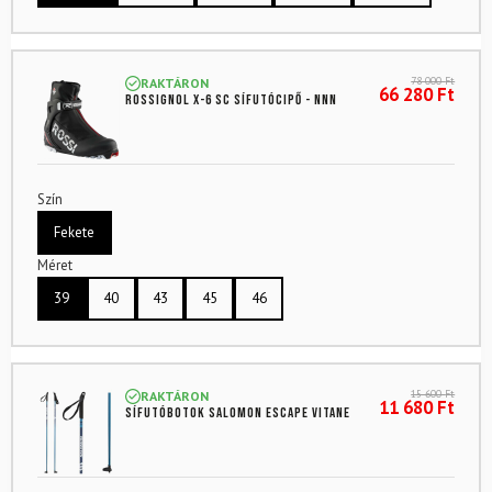
78 000
Ft
RAKTÁRON
66 280
Ft
ROSSIGNOL X-6 SC sífutócipő - NNN
Szín
Fekete
Méret
39
40
43
45
46
15 600
Ft
RAKTÁRON
11 680
Ft
Sífutóbotok SALOMON Escape Vitane