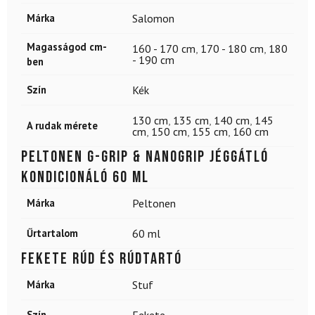
Márka
Salomon
Magasságod cm-
160 - 170 cm
,
170 - 180 cm
,
180
- 190 cm
ben
Szín
Kék
130 cm
,
135 cm
,
140 cm
,
145
A rudak mérete
cm
,
150 cm
,
155 cm
,
160 cm
PELTONEN G-grip & Nanogrip jéggátló
kondicionáló 60 ml
Márka
Peltonen
Űrtartalom
60 ml
Fekete rúd és rúdtartó
Márka
Stuf
Szín
Fekete