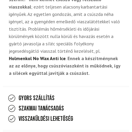
viaszokkal
; ezért teljesen alacsony karbantartási
igényűek. Az egyetlen gondozás, amit a csúszda néha
igényel, az a gyengéden emelkedő viaszalátétekkel való
tisztítás. Problémás hőmérsékleti és időjárási
körülmények között nulla körüli és havazás esetén a
gyártó javasolja a síléc speciális folyékony
jegesedésgátló viasszal történő kezelését, pl.
Holmenkol No Wax Anti Ice
.
Ennek a készítménynek
az az előnye, hogy csúszóviaszként is működnek, így
a sílécek egyúttal javítják a csúszást.
Gyors szállítás
Szakmai tanácsadás
Visszaküldési lehetőség