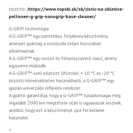
tisztító:
;https://www.topski.sk/sk/cistic-na-sklznice-
peltonen-g-grip-nanogrip-base-cleaner/
G-GRIP technológia
A G-GRIP™ egy szintetikus folyékony készítmény,
amelyet gyárilag a sícsúszda teljes hosszában
alkalmaznak.
A G-GRIP™ egy csúszó és fényvisszaverő viasz, amely
egyszerre működik.
A G-GRIP™-szel ellátott Sifutoléc + 10 °C és -20 °C
közötti hőmérsékleten használható, a G-GRIP™ egy
igazán univerzális reflexiós rendszer.
A gyártó garantálja, hogy a G-GRIP™ tulajdonságai még
legalább 2000 km megtétele után is ugyanazok lesznek,
anélkül, hogy ezt a készítményt újra fel kellene
használni.
+