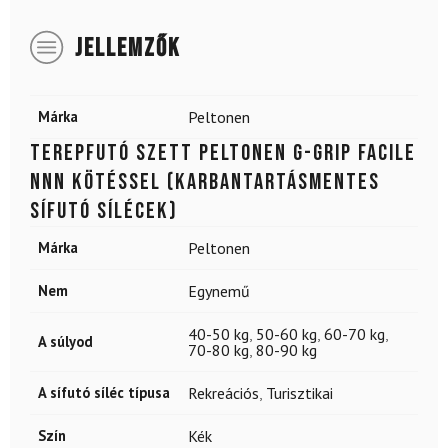
JELLEMZŐK
Márka
Peltonen
Terepfutó szett PELTONEN G-Grip Facile
NNN kötéssel (KARBANTARTÁSMENTES
SÍFUTÓ SÍLÉCEK)
Márka
Peltonen
Nem
Egynemű
40-50 kg
,
50-60 kg
,
60-70 kg
,
A súlyod
70-80 kg
,
80-90 kg
A sífutó síléc típusa
Rekreációs
,
Turisztikai
Szín
Kék