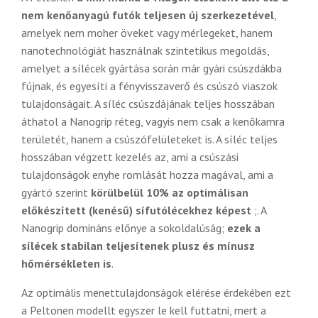
nem kenőanyagú futók teljesen új szerkezetével
,
amelyek nem moher öveket vagy mérlegeket, hanem
nanotechnológiát használnak szintetikus megoldás,
amelyet a sílécek gyártása során már gyári csúszdákba
fújnak, és egyesíti a fényvisszaverő és csúszó viaszok
tulajdonságait. A síléc csúszdájának teljes hosszában
áthatol a Nanogrip réteg, vagyis nem csak a kenőkamra
területét, hanem a csúszófelületeket is. A síléc teljes
hosszában végzett kezelés az, ami a csúszási
tulajdonságok enyhe romlását hozza magával, ami a
gyártó szerint
körülbelül 10% az optimálisan
előkészített (kenésű) sífutólécekhez képest
;. A
Nanogrip domináns előnye a sokoldalúság;
ezek a
sílécek stabilan teljesítenek plusz és mínusz
hőmérsékleten is
.
Az optimális menettulajdonságok elérése érdekében ezt
a Peltonen modellt egyszer le kell futtatni, mert a