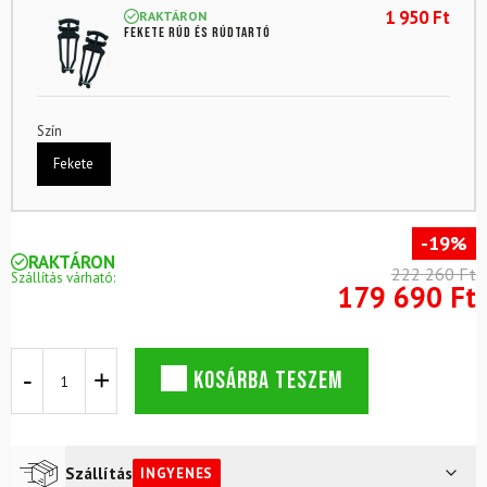
1 950
Ft
RAKTÁRON
Fekete rúd és rúdtartó
Szín
Fekete
-19%
RAKTÁRON
222 260 Ft
Szállítás várható:
179 690 Ft
Terep
KOSÁRBA TESZEM
szett
PELTONEN
G-
Grip
Facile
Szállítás
INGYENES