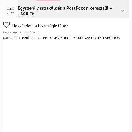
+
Rossignol
Egyszerű visszaküldés a PostFoxon keresztül –
Futár a címre
Ingyenes
cipő
1600 Ft
+
botok
Nem biztos a választásában? Semmi gond – a terméket
Hozzáadom a kívánságlistához
(KARBANTARTÁS
egyszerűen visszaküldheti 14 napon belül, indoklás nélkül.
Cikkszám:
G-gripMset5
MENTES
Mik a visszaküldés feltételei?
Kategóriák:
Férfi szettek
,
PELTONEN
,
Sífutás
,
Sífutó szettek
,
TÉLI SPORTOK
TEREPFUTÁS)
mennyiség