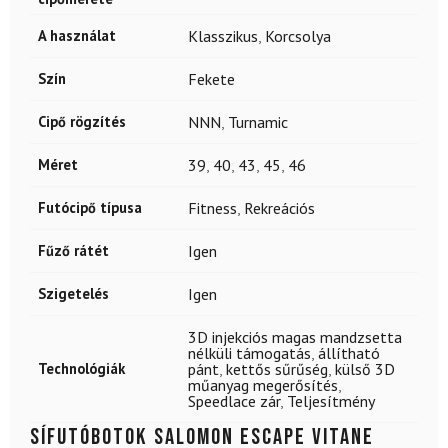
A használat
Klasszikus
,
Korcsolya
Szín
Fekete
Cipő rögzítés
NNN
,
Turnamic
Méret
39
,
40
,
43
,
45
,
46
Futócipő típusa
Fitness
,
Rekreációs
Fűző rátét
Igen
Szigetelés
Igen
3D injekciós magas mandzsetta
nélküli támogatás
,
állítható
Technológiák
pánt
,
kettős sűrűség
,
külső 3D
műanyag megerősítés
,
Speedlace zár
,
Teljesítmény
Sífutóbotok SALOMON Escape Vitane