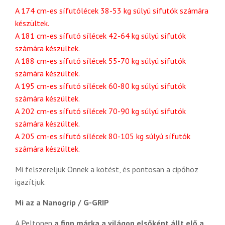
A 174 cm-es sífutólécek 38-53 kg súlyú sífutók számára
készültek.
A 181 cm-es sífutó sílécek 42-64 kg súlyú sífutók
számára készültek.
A 188 cm-es sífutó sílécek 55-70 kg súlyú sífutók
számára készültek.
A 195 cm-es sífutó sílécek 60-80 kg súlyú sífutók
számára készültek.
A 202 cm-es sífutó sílécek 70-90 kg súlyú sífutók
számára készültek.
A 205 cm-es sífutó sílécek 80-105 kg súlyú sífutók
számára készültek.
Mi felszereljük Önnek a kötést, és pontosan a cipőhöz
igazítjuk.
Mi az a Nanogrip / G-GRIP
A Peltonen
a finn márka a világon elsőként állt elő a