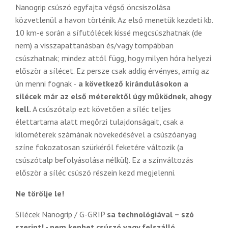
Nanogrip csúszó egyfajta végső öncsiszolása
közvetlenül a havon történik. Az első menetük kezdeti kb.
10 km-e során a sífutólécek kissé megcsúszhatnak (de
nem) a visszapattanásban és/vagy tompábban
csúszhatnak; mindez attól függ, hogy milyen hóra helyezi
először a sílécet. Ez persze csak addig érvényes, amíg az
ún menni fognak -
a következő kirándulásokon a
sílécek már az első méterektől úgy működnek, ahogy
kell.
A csúszótalp ezt követően a síléc teljes
élettartama alatt megőrzi tulajdonságait, csak a
kilométerek számának növekedésével a csúszóanyag
színe fokozatosan szürkéről feketére változik (a
csúszótalp befolyásolása nélkül). Ez a színváltozás
először a síléc csúszó részein kezd megjelenni.
Ne törölje le!
Sílécek Nanogrip / G-GRIP
sa technológiával – szó
szerint! - nem kenhet csúszó vagy felszálló