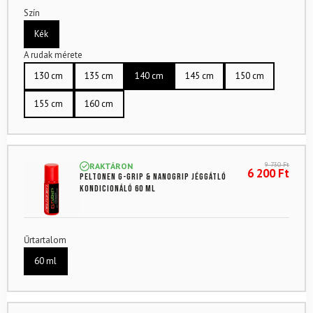
Szín
Kék
A rudak mérete
130 cm
135 cm
140 cm
145 cm
150 cm
155 cm
160 cm
9 730
Ft
RAKTÁRON
6 200
Ft
PELTONEN G-grip & Nanogrip jéggátló
kondicionáló 60 ml
Űrtartalom
60 ml