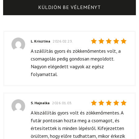
L. Krisztina
2026.02.23.
Értékelés:
A szállítás gyors és zökkenőmentes volt, a
5
/ 5
csomagolás pedig gondosan megoldott.
Nagyon elégedett vagyok az egész
folyamattal.
S. Hajnalka
2026.01.03.
Értékelés:
A kiszállítás gyors volt és zökkenőmentes. A
5
/ 5
futár pontosan hozta meg a csomagot, és
értesítettek is minden lépésről. Kifejezetten
örültem, hogy előre tudhattam, mikor érkezik