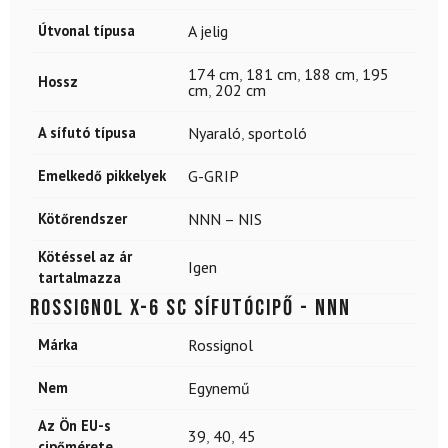
Útvonal típusa
A jelig
174 cm
,
181 cm
,
188 cm
,
195
Hossz
cm
,
202 cm
A sífutó típusa
Nyaraló
,
sportoló
Emelkedő pikkelyek
G-GRIP
Kötőrendszer
NNN – NIS
Kötéssel az ár
Igen
tartalmazza
ROSSIGNOL X-6 SC sífutócipő - NNN
Márka
Rossignol
Nem
Egynemű
Az Ön EU-s
39
,
40
,
45
cipőmérete