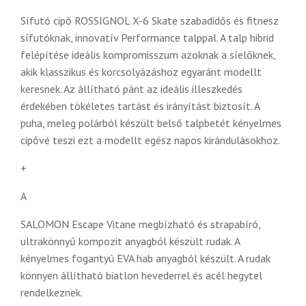
Sífutó cipő ROSSIGNOL X-6 Skate szabadidős és fitnesz
sífutóknak, innovatív Performance talppal. A talp hibrid
felépítése ideális kompromisszum azoknak a síelőknek,
akik klasszikus és korcsolyázáshoz egyaránt modellt
keresnek. Az állítható pánt az ideális illeszkedés
érdekében tökéletes tartást és irányítást biztosít. A
puha, meleg polárból készült belső talpbetét kényelmes
cipővé teszi ezt a modellt egész napos kirándulásokhoz.
+
A
SALOMON Escape Vitane megbízható és strapabíró,
ultrakönnyű kompozit anyagból készült rudak. A
kényelmes fogantyú EVA hab anyagból készült. A rudak
könnyen állítható biatlon hevederrel és acél hegytel
rendelkeznek.