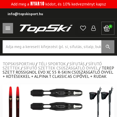
NYAR10
Add meg a
kódot, és 10% kedvezményt kapsz
info@topskisport.hu
0
Products
search
TOPSKISPORT.HU
/
TÉLI SPORTOK
/
SÍFUTÁS
/
SÍFUTÓ
SZETTEK
/
SÍFUTÓ SZETTEK CSÚSZÁSGÁTLÓ ÖVVEL
/
TEREP
SZETT ROSSIGNOL EVO XC 55 R-SKIN CSÚSZÁSGÁTLÓ ÖVVEL
+ KÖTÉSEKKEL + ALPINA T CLASSIC AS CIPŐVEL + RUDAK