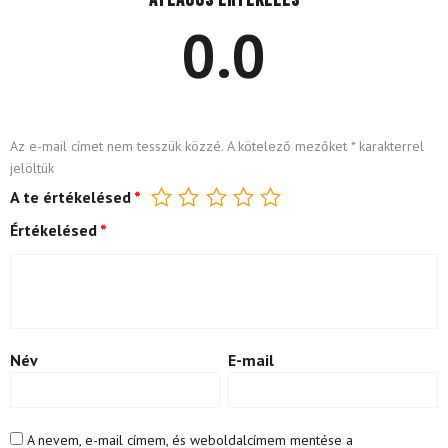
0.0
Az e-mail címet nem tesszük közzé.
A kötelező mezőket
*
karakterrel
jelöltük
A te értékelésed
*
Értékelésed
*
Név
E-mail
A nevem, e-mail címem, és weboldalcímem mentése a