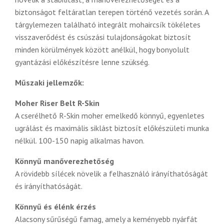
biztonságot feltáratlan terepen történő vezetés során. A
tárgylemezen található integrált mohaircsík tökéletes
visszaverődést és csúszási tulajdonságokat biztosít
minden körülmények között anélkül, hogy bonyolult
gyantázási előkészítésre lenne szükség.
Műszaki jellemzők:
Moher Riser Belt R-Skin
A cserélhető R-Skin moher emelkedő könnyű, egyenletes
ugrálást és maximális siklást biztosít előkészületi munka
nélkül. 100-150 napig alkalmas havon.
Könnyű manőverezhetőség
A rövidebb sílécek növelik a felhasználó irányíthatóságát
és irányíthatóságát.
Könnyű és élénk érzés
Alacsony sűrűségű famag, amely a keményebb nyárfát