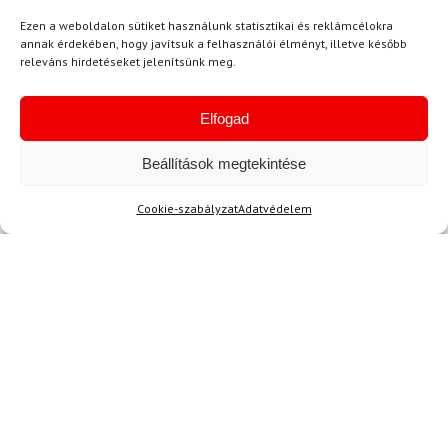
Ezen a weboldalon sütiket használunk statisztikai és reklámcélokra
annak érdekében, hogy javítsuk a felhasználói élményt, illetve később
releváns hirdetéseket jelenítsünk meg.
Elfogad
Ajánlott
NEMRÉG MEGTEKINTETT
Lehet, hog
Beállítások megtekintése
Cookie-szabályzat
Adatvédelem
-16%