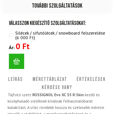
További szolgáltatások
Válasszon kiegészítő szolgáltatásokat:
Sílécek / sífutólécek / snowboard felszerelése
(
6 000
Ft
)
0 Ft
Ár:
Leírás
Mérettáblázat
Értékelések
Kérdése van?
Tájfutó szett
ROSSIGNOL Evo XC 55 R-Skin
kezdő és
középhaladó síelőknek kínálnak felhasználóbarát
kialakítást. A síléc rövidebb hossza és szélesebb méretei
növelik a stabilitást, a manőverezhetőséget és a