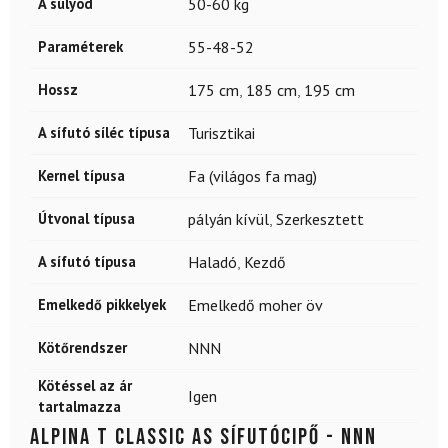
A súlyod
50-60 kg
Paraméterek
55-48-52
Hossz
175 cm
,
185 cm
,
195 cm
A sífutó síléc típusa
Turisztikai
Kernel típusa
Fa (világos fa mag)
Útvonal típusa
pályán kívül
,
Szerkesztett
A sífutó típusa
Haladó
,
Kezdő
Emelkedő pikkelyek
Emelkedő moher öv
Kötőrendszer
NNN
Kötéssel az ár
Igen
tartalmazza
ALPINA T Classic AS sífutócipő - NNN