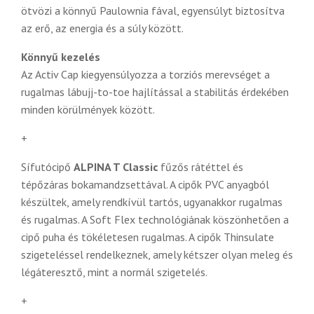
ötvözi a könnyű Paulownia fával, egyensúlyt biztosítva
az erő, az energia és a súly között.
Könnyű kezelés
Az Activ Cap kiegyensúlyozza a torziós merevséget a
rugalmas lábujj-to-toe hajlítással a stabilitás érdekében
minden körülmények között.
+
Sífutócipő
ALPINA T Classic
fűzős rátéttel és
tépőzáras bokamandzsettával. A cipők PVC anyagból
készültek, amely rendkívül tartós, ugyanakkor rugalmas
és rugalmas. A Soft Flex technológiának köszönhetően a
cipő puha és tökéletesen rugalmas. A cipők Thinsulate
szigeteléssel rendelkeznek, amely kétszer olyan meleg és
légáteresztő, mint a normál szigetelés.
+