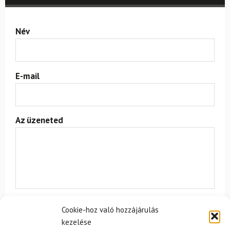
Név
E-mail
Az üzeneted
Cookie-hoz való hozzájárulás
Egyetértek a
felhasználási feltételekkel és a személyes
adatok védelmével.
kezelése