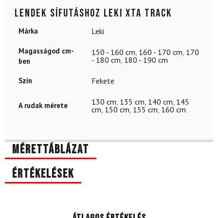
Lendek sífutáshoz LEKI XTA Track
Márka
Leki
Magasságod cm-
150 - 160 cm
,
160 - 170 cm
,
170
- 180 cm
,
180 - 190 cm
ben
Szín
Fekete
130 cm
,
135 cm
,
140 cm
,
145
A rudak mérete
cm
,
150 cm
,
155 cm
,
160 cm
Mérettáblázat
Értékelések
Átlagos értékelés