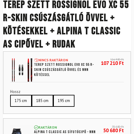
Terep szett ROSSIGNOL Evo XC 55
R-Skin csúszásgátló övvel +
kötésekkel + ALPINA T Classic
AS cipővel + rudak
116 980
Ft
NINCS RAKTÁRON
107 210
Ft
Terep szett ROSSIGNOL Evo XC 55 R-
Skin csúszásgátló övvel és NNN
kötéssel
Hossz
175 cm
185 cm
195 cm
70 180
Ft
RAKTÁRON
50 680
Ft
ALPINA T Classic AS sífutócipő - NNN