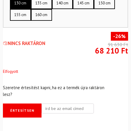
130 cm
135 cm
140 cm
145 cm
150 cm
155 cm
160 cm
-26%
NINCS RAKTÁRON
91 630
Ft
68 210
Ft
Elfogyott
Szeretne értesítést kapni, ha ez a termék újra raktáron
lesz?
ÉRTESÍTSEN