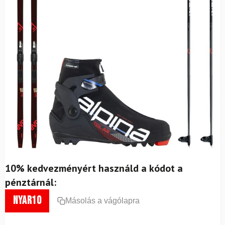
10% kedvezményért használd a kódot a
pénztárnál:
nyar10
Másolás a vágólapra