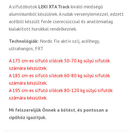
A sífutóbotok
LEKI XTA Track
kiváló minőségű
alumíniumból készülnek. A rudak versenylemezzel, edzett
acélból készült ferde cserecsúccsal és anatómiailag
kialakított hurokkal rendelkeznek.
Technológiák:
Nordic Fix aktív szíj, acélhegy,
ultrahangos, FRT
A 175 cm-es sífutó sílécek 50-70 kg súlyú sífutók
számára készültek.
A 185 cm-es sífutó sílécek 60-80 kg súlyú sífutók
számára készültek.
A 195 cm-es sífutó sílécek 80-120 kg súlyú sífutók
számára készültek.
Mi felszereljük Önnek a kötést, és pontosan a
cipőhöz igazítjuk.