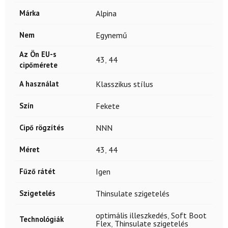
Márka
Alpina
Nem
Egynemű
Az Ön EU-s
43
,
44
cipőmérete
A használat
Klasszikus stílus
Szín
Fekete
Cipő rögzítés
NNN
Méret
43
,
44
Fűző rátét
Igen
Szigetelés
Thinsulate szigetelés
optimális illeszkedés
,
Soft Boot
Technológiák
Flex
,
Thinsulate szigetelés