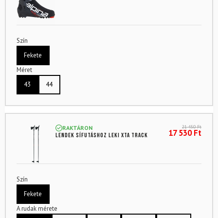
Szín
Fekete
Méret
43
44
21 450
Ft
RAKTÁRON
17 530
Ft
Lendek sífutáshoz LEKI XTA Track
Szín
Fekete
A rudak mérete