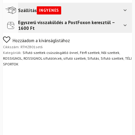
Szállítás
INGYENES
Egyszerű visszaküldés a PostFoxon keresztül –
Futár a címre
Ingyenes
1600 Ft
Nem biztos a választásában? Semmi gond – a terméket
Hozzáadom a kívánságlistához
egyszerűen visszaküldheti 14 napon belül, indoklás nélkül.
Cikkszám:
RTMZB01set6
Mik a visszaküldés feltételei?
Kategóriák:
Sífutó szettek csúszásgátló övvel
,
Férfi szettek
,
Női szettek
,
ROSSIGNOL
,
ROSSIGNOL sífutólécek, sífutó szettek
,
Sífutás
,
Sífutó szettek
,
TÉLI
SPORTOK