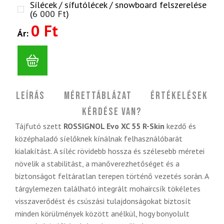
Sílécek / sífutólécek / snowboard felszerelése
(
6 000
Ft
)
0 Ft
Ár:
Leírás
Mérettáblázat
Értékelések
Kérdése van?
Tájfutó szett
ROSSIGNOL Evo XC 55 R-Skin
kezdő és
középhaladó síelőknek kínálnak felhasználóbarát
kialakítást. A síléc rövidebb hossza és szélesebb méretei
növelik a stabilitást, a manőverezhetőséget és a
biztonságot feltáratlan terepen történő vezetés során. A
tárgylemezen található integrált mohaircsík tökéletes
visszaverődést és csúszási tulajdonságokat biztosít
minden körülmények között anélkül, hogy bonyolult