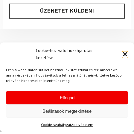
Ajánlott
NEMRÉG MEGTEKINTETT
Lehet, hog
Cookie-hoz való hozzájárulás
kezelése
Ezen a weboldalon sütiket használunk statisztikai és reklámcélokra
annak érdekében, hogy javítsuk a felhasználói élményt, illetve később
-10%
-9%
releváns hirdetéseket jelenítsünk meg.
Ingyenes szállítás
Elfogad
Beállítások megtekintése
Cookie-szabályzat
Adatvédelem