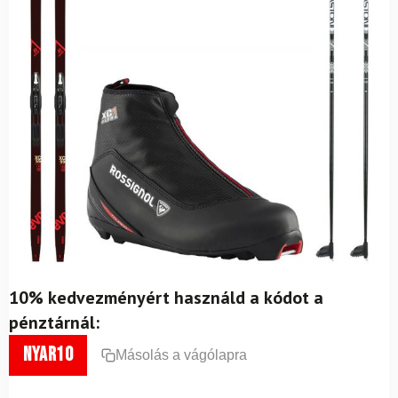
10% kedvezményért használd a kódot a
pénztárnál:
nyar10
Másolás a vágólapra