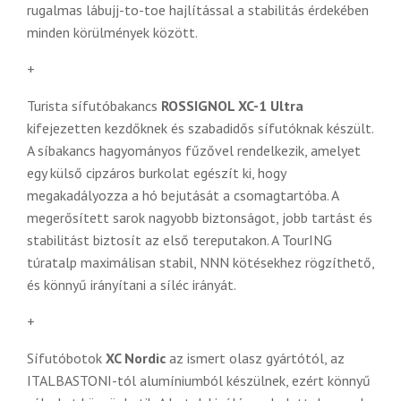
rugalmas lábujj-to-toe hajlítással a stabilitás érdekében
minden körülmények között.
+
Turista sífutóbakancs
ROSSIGNOL XC-1 Ultra
kifejezetten kezdőknek és szabadidős sífutóknak készült.
A síbakancs hagyományos fűzővel rendelkezik, amelyet
egy külső cipzáros burkolat egészít ki, hogy
megakadályozza a hó bejutását a csomagtartóba. A
megerősített sarok nagyobb biztonságot, jobb tartást és
stabilitást biztosít az első tereputakon. A TourING
túratalp maximálisan stabil, NNN kötésekhez rögzíthető,
és könnyű irányítani a síléc irányát.
+
Sífutóbotok
XC Nordic
az ismert olasz gyártótól, az
ITALBASTONI-tól alumíniumból készülnek, ezért könnyű