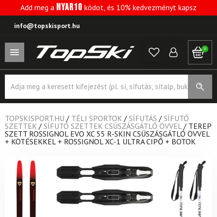
NYAR10
Add meg a
kódot, és 10% kedvezményt kapsz
info@topskisport.hu
0
Products
search
TOPSKISPORT.HU
/
TÉLI SPORTOK
/
SÍFUTÁS
/
SÍFUTÓ
SZETTEK
/
SÍFUTÓ SZETTEK CSÚSZÁSGÁTLÓ ÖVVEL
/
TEREP
SZETT ROSSIGNOL EVO XC 55 R-SKIN CSÚSZÁSGÁTLÓ ÖVVEL
+ KÖTÉSEKKEL + ROSSIGNOL XC-1 ULTRA CIPŐ + BOTOK