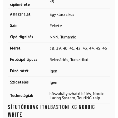
45
cipőmérete
A használat
Egy klasszikus
Szín
Fekete
Cipő rögzítés
NNN
,
Turnamic
Méret
38
,
39
,
40
,
41
,
42
,
43
,
44
,
45
,
46
Futócipő típusa
Rekreációs
,
Turisztikai
Fűző rátét
Igen
Szigetelés
Igen
hőszabályozható bélés
,
Nordic
Technológiák
Lacing System
,
TourING talp
Sífutórudak ITALBASTONI XC Nordic
White