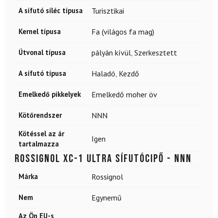
A sífutó síléc típusa
Turisztikai
Kernel típusa
Fa (világos fa mag)
Útvonal típusa
pályán kívül
,
Szerkesztett
A sífutó típusa
Haladó
,
Kezdő
Emelkedő pikkelyek
Emelkedő moher öv
Kötőrendszer
NNN
Kötéssel az ár
Igen
tartalmazza
ROSSIGNOL XC-1 Ultra sífutócipő - NNN
Márka
Rossignol
Nem
Egynemű
Az Ön EU-s