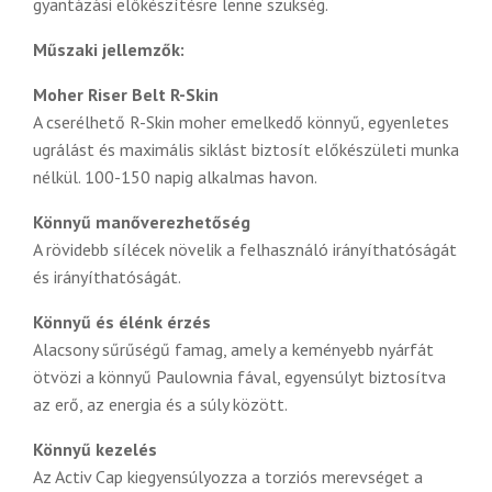
gyantázási előkészítésre lenne szükség.
Műszaki jellemzők:
Moher Riser Belt R-Skin
A cserélhető R-Skin moher emelkedő könnyű, egyenletes
ugrálást és maximális siklást biztosít előkészületi munka
nélkül. 100-150 napig alkalmas havon.
Könnyű manőverezhetőség
A rövidebb sílécek növelik a felhasználó irányíthatóságát
és irányíthatóságát.
Könnyű és élénk érzés
Alacsony sűrűségű famag, amely a keményebb nyárfát
ötvözi a könnyű Paulownia fával, egyensúlyt biztosítva
az erő, az energia és a súly között.
Könnyű kezelés
Az Activ Cap kiegyensúlyozza a torziós merevséget a