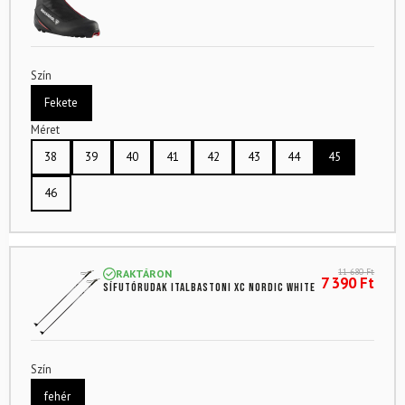
Szín
Fekete
Méret
38
39
40
41
42
43
44
45
46
11 680
Ft
RAKTÁRON
7 390
Ft
Sífutórudak ITALBASTONI XC Nordic White
Szín
fehér