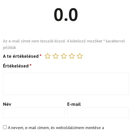
0.0
Az e-mail címet nem tesszük közzé.
A kötelező mezőket
*
karakterrel
jelöltük
A te értékelésed
*
Értékelésed
*
Név
E-mail
A nevem, e-mail címem, és weboldalcímem mentése a