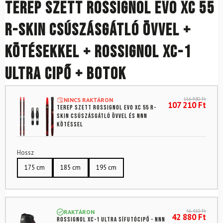
Terep szett ROSSIGNOL Evo XC 55
R-Skin csúszásgátló övvel +
kötésekkel + ROSSIGNOL XC-1
Ultra cipő + botok
116 980
Ft
NINCS RAKTÁRON
107 210
Ft
Terep szett ROSSIGNOL Evo XC 55 R-
Skin csúszásgátló övvel és NNN
kötéssel
Hossz
175 cm
185 cm
195 cm
46 410
Ft
RAKTÁRON
42 880
Ft
ROSSIGNOL XC-1 Ultra sífutócipő - NNN