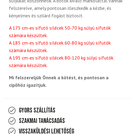
súlyukat köszönhetik. A botok kiváló markolattal vannak
felszerelve, amely pontosan illeszkedik a kézbe, és
kényelmes és szilárd fogást biztosít.
A 175 cm-es sífutó sílécek 50-70 kg súlyú sífutók
számára készültek.
A 185 cm-es sífutó sílécek 60-80 kg súlyú sífutók
számára készültek.
A 195 cm-es sífutó sílécek 80-120 kg súlyú sífutók
számára készültek.
Mi felszereljük Önnek a kötést, és pontosan a
cipőhöz igazítjuk.
Gyors szállítás
Szakmai tanácsadás
Visszaküldési lehetőség