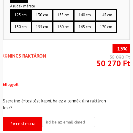
A rudak mérete
125 cm
130 cm
135 cm
140 cm
145 cm
150 cm
155 cm
160 cm
165 cm
170 cm
-13%
NINCS RAKTÁRON
58 090
Ft
50 270
Ft
Elfogyott
Szeretne értesítést kapni, ha ez a termék újra raktáron
lesz?
ÉRTESÍTSEN