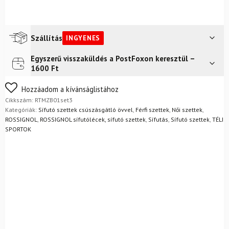
Szállítás
INGYENES
Egyszerű visszaküldés a PostFoxon keresztül –
Futár a címre
Ingyenes
1600 Ft
Nem biztos a választásában? Semmi gond – a terméket
Hozzáadom a kívánságlistához
egyszerűen visszaküldheti 14 napon belül, indoklás nélkül.
Cikkszám:
RTMZB01set3
Mik a visszaküldés feltételei?
Kategóriák:
Sífutó szettek csúszásgátló övvel
,
Férfi szettek
,
Női szettek
,
ROSSIGNOL
,
ROSSIGNOL sífutólécek, sífutó szettek
,
Sífutás
,
Sífutó szettek
,
TÉLI
SPORTOK