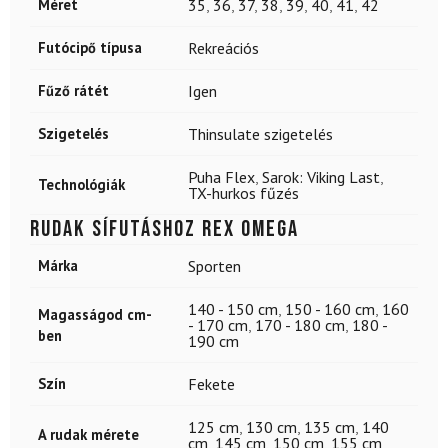
Méret
35
,
36
,
37
,
38
,
39
,
40
,
41
,
42
Futócipő típusa
Rekreációs
Fűző rátét
Igen
Szigetelés
Thinsulate szigetelés
Puha Flex
,
Sarok: Viking Last
,
Technológiák
TX-hurkos fűzés
Rudak sífutáshoz REX Omega
Márka
Sporten
140 - 150 cm
,
150 - 160 cm
,
160
Magasságod cm-
- 170 cm
,
170 - 180 cm
,
180 -
ben
190 cm
Szín
Fekete
125 cm
,
130 cm
,
135 cm
,
140
A rudak mérete
cm
,
145 cm
,
150 cm
,
155 cm