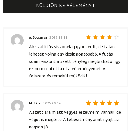
A. Boglárka
2025.12.11.
Értékelés:
A kiszállítás viszonylag gyors volt, de talán
4
/ 5
lehetet volna egy kicsit pontosabb. A futás
soárn viszont a szett tényleg megbízható, így
ez nem rontotta el a véleményemet. A
felszerelés remekül működik!
M. Béla
2025.09.16.
Értékelés:
A szett ára miatt vegyes érzelmeim vannak, de
5
/ 5
végül is megérte. A teljesítmény amit nyújt az
nagyon jó.