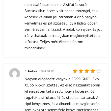
5
/ 5
nem csalódtam benne! A sífutás során
fantasztikus érzés volt benne mozogni, és a
kötések valóban jól tartanak. A cipő nagyon
kényelmes és jól szigetel, így a hideg időben
sem éreztem a fázást. A rudak könnyűek és jól
irányíthatóak, ami nagyban megkönnyítette a
sífutást. Teljes mértékben ajánlom
mindenkinek!
B. András
2024.04.06.
Értékelés:
Nagyon elégedett vagyok a ROSSIGNOL Evo
4
/ 5
XC 55 R-Skin szettel. Az első használat során
kifejezetten tetwzett, hogy a kötések jól
rögzítik a sífutócipőt és stabilan tartanak. A
cipő kényelmes, és a dinamikus mozgás során
sem okozott semmiféle kényelmetlenséget.