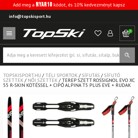
NYAR10
Add meg a
kódot, és 10% kedvezményt kapsz
info@topskisport.hu
0
Products
search
TOPSKISPORT.HU
/
TÉLI SPORTOK
/
SÍFUTÁS
/
SÍFUTÓ
SZETTEK
/
NŐI SZETTEK
/
TEREP SZETT ROSSIGNOL EVO XC
55 R-SKIN KÖTÉSSEL + CIPŐ ALPINA T5 PLUS EVE + RUDAK