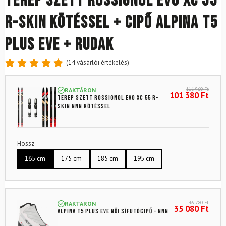
Terep szett ROSSIGNOL Evo XC 55
R-Skin kötéssel + cipő ALPINA T5
Plus Eve + rudak
(
14
vásárlói értékelés)
Értékelés
14
4.86
az
116 960
Ft
RAKTÁRON
5-ből,
101 380
Ft
Terep szett ROSSIGNOL Evo XC 55 R-
értékelés
Skin NNN kötéssel
alapján
Hossz
165 cm
175 cm
185 cm
195 cm
46 780
Ft
RAKTÁRON
35 080
Ft
ALPINA T5 Plus Eve női sífutócipő - NNN