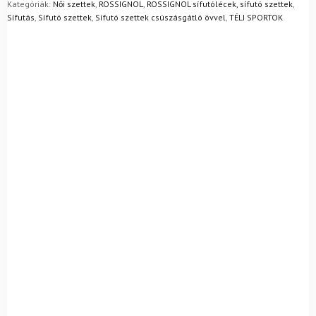
Mik a visszaküldés feltételei?
Kategóriák:
Női szettek
,
ROSSIGNOL
,
ROSSIGNOL sífutólécek, sífutó szettek
,
Plus
Sífutás
,
Sífutó szettek
,
Sífutó szettek csúszásgátló övvel
,
TÉLI SPORTOK
Eve
+
rudak
mennyiség