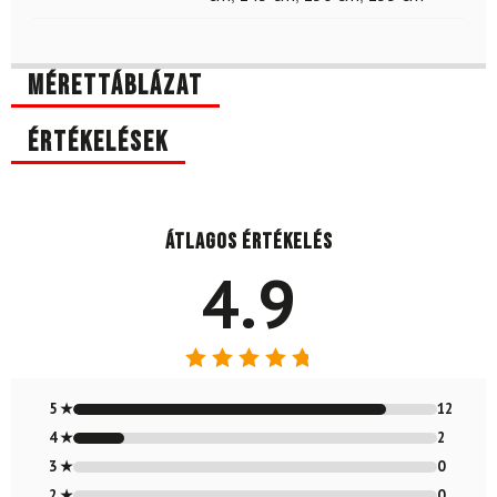
Mérettáblázat
Értékelések
Átlagos értékelés
4.9
Értékelés:
4.86
/ 5
5 ★
12
4 ★
2
3 ★
0
2 ★
0