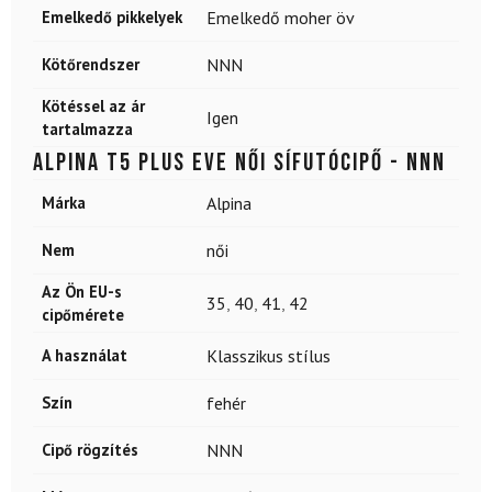
Emelkedő pikkelyek
Emelkedő moher öv
Kötőrendszer
NNN
Kötéssel az ár
Igen
tartalmazza
ALPINA T5 Plus Eve női sífutócipő - NNN
Márka
Alpina
Nem
női
Az Ön EU-s
35
,
40
,
41
,
42
cipőmérete
A használat
Klasszikus stílus
Szín
fehér
Cipő rögzítés
NNN