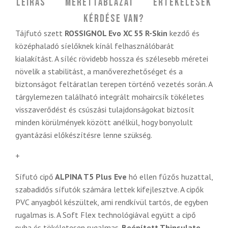
Leírás
Mérettáblázat
Értékelések
Kérdése van?
Tájfutó szett
ROSSIGNOL Evo XC 55 R-Skin
kezdő és
középhaladó síelőknek kínál felhasználóbarát
kialakítást. A síléc rövidebb hossza és szélesebb méretei
növelik a stabilitást, a manőverezhetőséget és a
biztonságot feltáratlan terepen történő vezetés során. A
tárgylemezen található integrált mohaircsík tökéletes
visszaverődést és csúszási tulajdonságokat biztosít
minden körülmények között anélkül, hogy bonyolult
gyantázási előkészítésre lenne szükség.
+
Sífutó cipő
ALPINA T5 Plus Eve
hó ellen fűzős huzattal,
szabadidős sífutók számára lettek kifejlesztve. A cipők
PVC anyagból készültek, ami rendkívül tartós, de egyben
rugalmas is. A Soft Flex technológiával együtt a cipő
puha és tökéletesen rugalmas.
Beépített Thinsulate