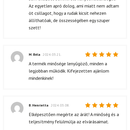
Az egyetlen apró dolog, ami miatt nem adtam
öt csillagot, hogy a rudak kicsit nehezen
állíthatóak, de összességében egy szuper
szett!
M. Béla
2024.03.21.
Értékelés:
A termék minősége lenyűgöző, minden a
5
/ 5
legjobban működik. Kifejezetten ajánlom
mindenkinek!
B. Henrietta
2024.03.08.
Értékelés:
Elképesztően megérte az árát! A minőség és a
5
/ 5
teljesítmény felülmúlja az elvárásaimat.