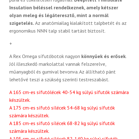
Insulation béléssel rendelkeznek, amely kétszer
olyan meleg és légáteresztő, mint a normál
szigetelés.
Az anatómiailag kialakított talpbetét és az
ergonomikus NNN talp stabil tartást biztosít.
+
A Rex Omega sífutóbotok nagyon
könnyűek és erősek
.
Jól illeszkedő markolattal vannak felszerelve,
műanyagból és gumival bevonva. Az állítható pánt
lehetővé teszi a szükség szerinti testreszabást.
A 165 cm-es sífutólécek 40-54 kg súlyú sífutók számára
készültek.
A 175 cm-es sífutó sílécek 54-68 kg súlyú sífutók
számára készültek.
A 185 cm-es sífutó sílécek 68-82 kg súlyú sífutók
számára készültek.
A 195 cm-es sífutó sílécek 82-140 kg súlyú sífutók