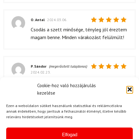
O. Antal
2024.03.06.
Értékelés:
Csodás a szett minősége, tényleg jól éreztem
5
/ 5
magam benne. Minden várakozást felülmúlt!
P. Sándor
(megerősített tulajdonos)
2024.02.23.
Értékelés:
5
/ 5
Ez a szett szep, es a minoseg is jok. A lec és a
Cookie-hoz való hozzájárulás
cipő teljesen passzol, de mindenkeppen egy
kezelése
jobb a karaktereknek.
Ezen a weboldalon sütiket használunk statisztikai és reklámcélokra
annak érdekében, hogy javítsuk a felhasználói élményt, illetve később
releváns hirdetéseket jelenítsünk meg.
K. Zsófia
2024.02.20.
Értékelés:
Elfogad
Nagyon örülök, hogy ezt a terep szettet