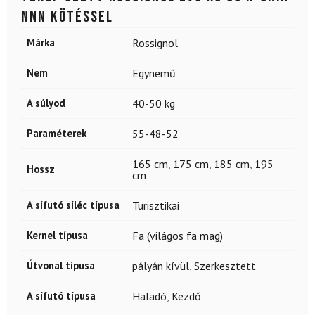
NNN kötéssel
Márka
Rossignol
Nem
Egynemű
A súlyod
40-50 kg
Paraméterek
55-48-52
165 cm
,
175 cm
,
185 cm
,
195
Hossz
cm
A sífutó síléc típusa
Turisztikai
Kernel típusa
Fa (világos fa mag)
Útvonal típusa
pályán kívül
,
Szerkesztett
A sífutó típusa
Haladó
,
Kezdő