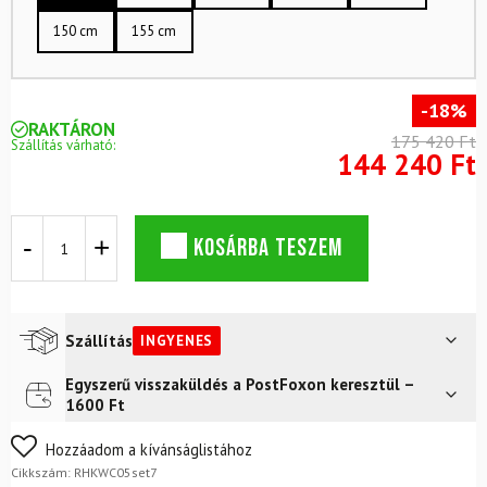
150 cm
155 cm
-18%
RAKTÁRON
175 420 Ft
Szállítás várható:
144 240 Ft
Terep
KOSÁRBA TESZEM
szett
ROSSIGNOL
Evo
XC
55
Szállítás
INGYENES
R-
Skin
Egyszerű visszaküldés a PostFoxon keresztül –
Futár a címre
Ingyenes
kötéssel
1600 Ft
+
cipő
Nem biztos a választásában? Semmi gond – a terméket
Hozzáadom a kívánságlistához
ALPINA
egyszerűen visszaküldheti 14 napon belül, indoklás nélkül.
Cikkszám:
RHKWC05set7
T5