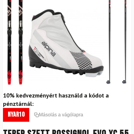
10% kedvezményért használd a kódot a
pénztárnál:
nyar10
Másolás a vágólapra