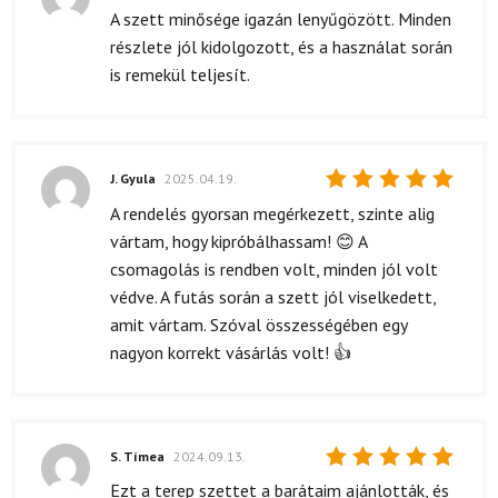
Értékelés:
A szett minősége igazán lenyűgözött. Minden
5
/ 5
részlete jól kidolgozott, és a használat során
is remekül teljesít.
J. Gyula
2025.04.19.
Értékelés:
A rendelés gyorsan megérkezett, szinte alig
5
/ 5
vártam, hogy kipróbálhassam! 😊 A
csomagolás is rendben volt, minden jól volt
védve. A futás során a szett jól viselkedett,
amit vártam. Szóval összességében egy
nagyon korrekt vásárlás volt! 👍
S. Tímea
2024.09.13.
Értékelés:
Ezt a terep szettet a barátaim ajánlották, és