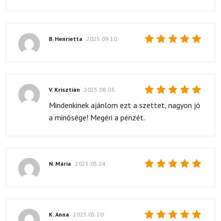
B. Henrietta
2025.09.10.
Értékelés:
5
/ 5
V. Krisztián
2025.08.03.
Értékelés:
Mindenkinek ajánlom ezt a szettet, nagyon jó
5
/ 5
a minősége! Megéri a pénzét.
N. Mária
2025.05.24.
Értékelés:
5
/ 5
K. Anna
2025.05.20.