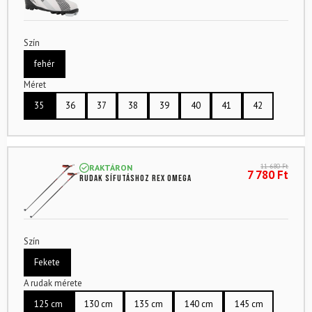
Szín
fehér
Méret
35
36
37
38
39
40
41
42
11 680
Ft
RAKTÁRON
7 780
Ft
Rudak sífutáshoz REX Omega
Szín
Fekete
A rudak mérete
125 cm
130 cm
135 cm
140 cm
145 cm