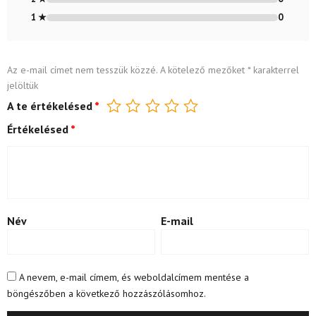
1 ★
0
Az e-mail címet nem tesszük közzé.
A kötelező mezőket
*
karakterrel
jelöltük
A te értékelésed
*
Értékelésed
*
Név
E-mail
A nevem, e-mail címem, és weboldalcímem mentése a
böngészőben a következő hozzászólásomhoz.